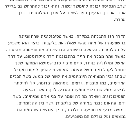
שלב הגסיסה יכולה להימשך עשור, והוא יכול להתרחש גם בלילה
אחד. אם כן, הרעיון הוא לשמור על אורך הטלומרים בדרך
אחרת.
הדרך הזו התגלתה במקרה, כאשר פסיכולוגית שהתעניינה
בהשפעותיו של מתח נפשי שאלה את בלקבורן כיצד הוא משפיע
על הטלומרים. השאלה הפשוטה הזו שינתה את תפיסתה מהיסוד.
כאשר אתה מבלה את חייך בהתבוננות דרך מיקרוסקופ, על דרך
המשל ומילולית כאחד, קיים סיכוי טוב שמושא המחקר שלך
יתחיל לקבל חיים משל עצמו. הוא עשוי להפוך ליקום מקביל
שבינו ובין המציאות היומיומית אין קשר של ממש. בשל הכלים
המדעיים, כמו תוכנות, גרפים, נוסחאות וכדומה, קל להיסחף
לגישה מופשטת כלפי תופעות הטבע. לכן, כאשר הגיעה
הפסיכולוגית ושאלה מה זה אומר על בני אדם אמיתיים, בשר
ודם, פתאום נבנה במוחה של בלקבורן גשר בין הטלומרים,
כמושג מדעי או תופעה ביולוגית, ובין האנשים שבגופם הם
נמצאים ועל גורלם הם משפיעים.