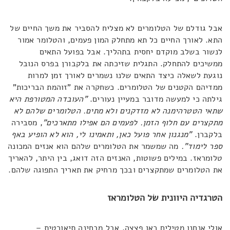
אבל גודלם של הטלומרים לא מצליח להסביר את משך החיים של
התא. לאורך החיים כל תא מתחלק המון פעמים, והטלומר אמור
לנשור בשלב מוקדם יחסית בתהליך. אבל בפועל התאים
ממשיכים להתחלק. התגלית שזיכתה את בלקבורן בפרס הנובל
נוגעת לשאלה כיצד התאים שלנו נשמרים לאורך זמן למרות
ממדיהם הקטנים של הטלומרים. כשחקרה את "זוהמת הבריכות"
גילתה כי למעשה מדובר במעיין נעורים.
"העובדה המטורפת היא
שתאי הטטרהימנה לא מזדקנים ולא מתים. הטלומרים שלהם לא
מתקצרים עם חלוף הזמן. לפעמים הם אפילו מתארכים"
, מסבירה
בלקברן.
"מנגנון אחר פועל כאן, ותאמינו לי, הוא לא הופיע באף
ספר לימוד".
מה שמשמר את הטלומרים שלהם הוא אנזים המכונה
טלומראז. במילים פשוטות, האנזים הזה דואג, בין היתר, להאריך
את הטלומרים שמתקצרים ובכך מרחיק את תאריך התפוגה שלהם.
הטרגדיה היוונית של הטלומראז
אולי אנחנו מטילים כאן פצצה, אבל מבחינה תיאורטית –