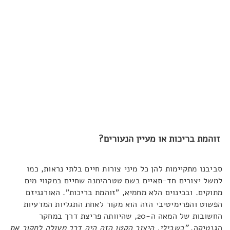
זוהמת בריכות או מעיין הנעורים?
סביבנו מתקיימות להן כל מיני צורות חיים בלתי נראות, כמו
למשל יצורים חד-תאיים בשם טטרהימנה שחיים במקווי מים
מתוקים. ובכינוים הלא מחמיא, "זוהמת בריכות". האורגניזם
הפשוט והפרימיטיבי הזה הוא מקור לאחת התגליות המדעיות
החשובות של המאה ה-20, שהיוותה פריצת דרך במחקר
הגנטיקה.
"בשבילי, היצור הקטן הזה היה דרך מעולה לחקור את