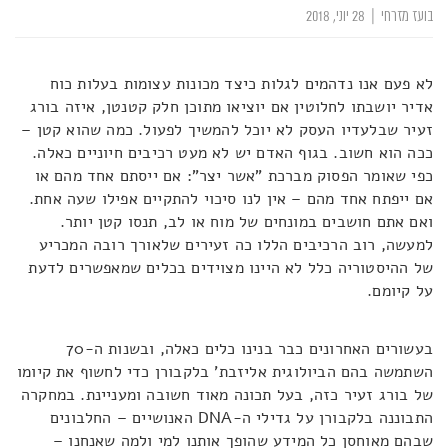
בועז מזרחי
|
28 יוני, 2018
לא פעם אנו נדהמים לגלות כיצד מכונות עצומות בעלות כוח
אדיר יושבתו לחלוטין אם יוציאו מתוכן חלק קטנטן, איזה בורג
זעיר שבלעדיו העסק לא יוכל להמשיך לפעול. כמה שהוא קטן –
ככה הוא חשוב. בגוף האדם יש לא מעט רכיבים חיוניים כאלה.
כפי שאומר הפסוק מברכת "אשר יצר": אם ייסתם אחד מהם או
אם ייפתח אחד מהם – אין לנו סיכוי להתקיים אפילו שעה אחת.
ואם אתם חושבים במונחים של מוח או לב, תנסו קטן יותר.
למעשה, רוב הרכיבים הללו כה זעירים שלאורך רובה המכריע
של ההיסטוריה כלל לא היינו מצוידים בכלים שמאפשרים לדעת
על קיומם.
בעשורים האחרונים כבר בנינו כלים כאלה, ובשנות ה-70
השתמשה בהם הביולוגית אליזבת' בלקבורן כדי לחשוף את קיומו
של בורג זעיר כזה, בעל תכונה מאוד חשובה ומעניינת. במחקרה
התבוננה בלקבורן על גדילי ה-DNA האנושיים – החלבונים
שבהם מאוחסן כל המידע שהופך אותנו למי ולמה שאנחנו –