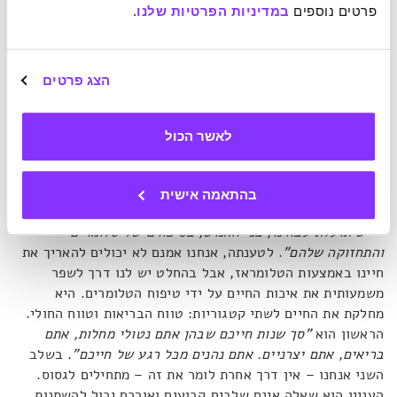
פרטים נוספים 
במדיניות הפרטיות שלנו
.
מדויק של טלומראז, ואם האיזון שלו מופר אנחנו לוקחים סיכון
גדול מאוד לקבל תוצאה הפוכה משתכננו.
"הגנטיקה האנושית
לימדה אותנו
שכאשר מדובר בטלומראז שלנו, אנו בני האדם
חיים על הקצה"
, היא מסבירה,
"אספקת הטלומראז אכן מפחיתה
הצג פרטים
את סיכויי הופעת מחלות מסוימות, אבל היא גם מגבירה את
סיכויי הופעת סוגים מסוימים ומסוכנים של סרטן"
.
לאשר הכול
הו, הטלומראז משבית השמחות. אבל בלקבורן מציעה לשמור על
אופטימיות בכל זאת.
"למרות שאני חושבת שזה מצחיק שכרגע
בהתאמה אישית
ייתכן שרבים מאיתנו חושבים: 'אני מעדיף להיות זוהמת בריכות'
– יש תועלת
עבורנו, בני האנוש, בסיפורם של טלומרים
והתחזוקה שלהם"
. לטענתה, אנחנו אמנם לא יכולים להאריך את
חיינו באמצעות הטלומראז, אבל בהחלט יש לנו דרך לשפר
משמעותית את איכות החיים על ידי טיפוח הטלומרים. היא
מחלקת את החיים לשתי קטגוריות: טווח הבריאות וטווח החולי.
הראשון הוא
"סך שנות חייכם שבהן אתם נטולי מחלות, אתם
בריאים, אתם יצרניים. אתם נהנים מכל רגע של חייכם"
. בשלב
השני אנחנו – אין דרך אחרת לומר את זה – מתחילים לגסוס.
העניין הוא שאלה אינם שלבים קבועים ואורכם יכול להשתנות.