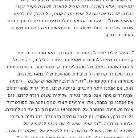
יום-יומי, אלא כאתגר, וזה הוביל להארה חשובה מאוד עבור
כולנו: יש לנו שליטה על אופן ההזדקנות, כל הדרך עד לרמת
התאים שלנו"
. בעקבות המחקר החלו מדענים רבים לבחון זוויות
שונות של יחסי מתח-טלומרים, והממצאים חיזקו את ההשערה
באופן די גורף.
"הגישה שלנו משנה"
, אומרת בלקבורן. היא מסבירה כי אם
קיימת בנו נטייה לתפוס סיטואציות בצורה שלילית, זה מוביל
אותנו לשהות במצב של מתח לעיתים קרובות יותר. כשאנו במתח,
הגוף משחרר קורטיזול ונוכחות ממושכת שלו במערכת הדם
מפחיתה את הטלומראז.
"זה לא טוב לטלומרים שלכם"
. לעומת
זאת, אם אנחנו יותר חיוביים בגישה שלנו, חלק גדול מהאירועים
שמעוררים מתח אצל בעלי נטייה שלילית פשוט חולף לידנו. וגם
אם אנחנו כן במתח, אלו אירועים קצרי טווח והפרשת הקורטיזול
אינה משפיעה בחומרה על הטלומראז ובעקבות כך על הטלומרים.
כל זה נכון, כאמור, גם לגבי גורמים חיצוניים כמו חיים באזורי
מלחמה וכדומה.
"זה אומר שיש לי את הכוח להשפיע על
הטלומרים שלי, ויש לי גם את הכוח להשפיע על הטלומרים שלך.
מדע הטלומרים גילה לנו עד כמה כולנו קשורים אחד לשני"
.