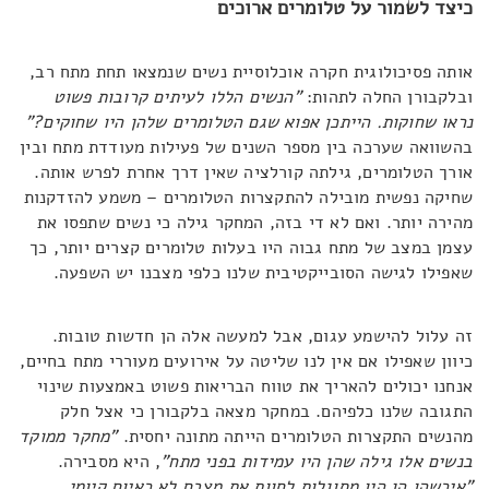
כיצד לשמור על טלומרים ארוכים
אותה פסיכולוגית חקרה אוכלוסיית נשים שנמצאו תחת מתח רב,
ובלקבורן החלה לתהות:
"הנשים הללו לעיתים קרובות פשוט
נראו שחוקות. הייתכן אפוא שגם הטלומרים שלהן היו שחוקים?"
בהשוואה שערכה בין מספר השנים של פעילות מעודדת מתח ובין
אורך הטלומרים, גילתה קורלציה שאין דרך אחרת לפרש אותה.
שחיקה נפשית מובילה להתקצרות הטלומרים – משמע להזדקנות
מהירה יותר. ואם לא די בזה, המחקר גילה כי נשים שתפסו את
עצמן במצב של מתח גבוה היו בעלות טלומרים קצרים יותר, כך
שאפילו לגישה הסובייקטיבית שלנו כלפי מצבנו יש השפעה.
זה עלול להישמע עגום, אבל למעשה אלה הן חדשות טובות.
כיוון שאפילו אם אין לנו שליטה על אירועים מעוררי מתח בחיים,
אנחנו יכולים להאריך את טווח הבריאות פשוט באמצעות שינוי
התגובה שלנו כלפיהם. במחקר מצאה בלקבורן כי אצל חלק
מהנשים התקצרות הטלומרים הייתה מתונה יחסית.
"מחקר ממוקד
בנשים אלו גילה שהן היו עמידות בפני מתח"
, היא מסבירה.
"איכשהו הן היו מסוגלות לחוות את מצבם לא כאיום קיומי