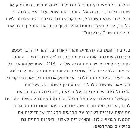
וגילתה כי ממש בקצוות של הגדילים ישנה תוספת, כמו פקק או
שכבת בידוד, שמגנה על החומר התורשתי. עוד היא גילתה כי
בכל פעם שתא משתכפל, נשחקת שכבת הבידוד הזו שזכתה לשם
טלומר, עד שבשלב מסוים התא חשוף ומת. את התהליך הזה אנו
מכירים בשם "הזדקנות".
בלקבורן המשיכה להעמיק חקור לאורך כל הקריירה וב-2009,
בעבודה שזיכתה אותה בפרס נובל, גילתה סוד נוסף – החומר
שאחראי לחידוש שכבת ההגנה של ה- DNA ושמו טלומראז. כל
השמות הלטיניים הללו אומרים, בשורה התחתונה, שהיא גילתה
את מעיין הנעורים הביולוגי. אז מדוע אנחנו בכל זאת מזדקנים?
בהרצאה שחשובה לכל מי שמעוניין לשמור על צעירותו
הפיזיולוגית, על חיוניות ועל בריאות, מסבירה בלקבורן את
הקאטץ' הביולוגי של הטלומראז, שמונע מאיתנו להישאר צעירים
לנצח, אך מביאה גם חדשות טובות: דפוסי התנהגות והרגלים
מסוימים עוזרים לשמור על הברגים הקטנים שמחזיקים את
המטען הגנטי שלנו, ומאפשרים לשלוט באיכות החיים גם
בגילאים מתקדמים.