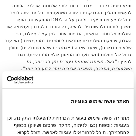
ותיאורטית בלבד – מדובר בסוד לחיי אלמוות. או לכל הפחות
להאטת תהליך ההזדקנות בצורה משמעותית. כל זמן שהטלומר
יכול לבצע את תפקידו ולהגן על ה-DNA מהתקצרות, התא
ימשיך לחיות ולהשתכפל. לראיה, כשהסירו בלקבורן ועמיתיה את
הטלומראז מחד-התאים, הם מתו אחרי זמן קצר. אצלנו, בני
האדם, שחיקת הטלומרים אחראית לסממנים כמו קמטים (תאי עור
שלא מתחדשים), שיער שיבה (פיגמנטים שלא מתחדשים) וחופן
גדול של מחלות (תאי מערכת החיסון שלא מתחדשים). וגם
להיפך:
"
באלו מאיתנו שחווים נעורים זמן רב יותר, גם
הטלומרים, מתברר, נשארים ארוכים יותר לזמן רב יותר"
.
מדובר בשתי משוואות פשוטות. הראשונה: טלומר ארוך שווה
חיים ארוכים ובריאים. והשנייה: טלומראז שווה טלומרים ארוכים.
המסקנה המתבקשת היא – תנו לנו טלומראז, והרבה ממנו. או,
האתר עושה שימוש בעוגיות
במילים של בלקבורן,
"כל מה שאני צריכה כדי להפוך לאחור את
סימני ותסמיני ההזדקנות, זה לברר איפה קונים את הבקבוק
אתר זה עושה שימוש בעוגיות הכרחיות להפעלתו התקינה, וכן 
הגדול של הטלומראזים
".
אבל, אלא אם מסתירים מאיתנו משהו,
בעוגיות נוספות (כגון לניתוח, מחקר, פרסום ושיווק) בכפוף 
מדענים עדיין לא הצליחו להפוך אדם לבן אל-מוות. הסיפור לא
להסכמתך. תוכל לבחור אילו עוגיות לאפשר. תוכל לקרוא 
פשוט כפי שהיינו רוצים. העניין הוא שאנחנו זקוקים למינון מאוד