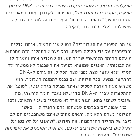
התעלומה הבסיסית שהכי סיקרנה אותי: צרורות ה-
DNA
שבתוך
התאים, המכונים כרומוזומים"
, מספרת בלקבורן. אחד המאפיינים
המיוחדים של "זוהמת הבריכות" הוא כמות הטלומרים הגדולה
שיש להם בעלי מבנה נוח לחקירה.
אז מה הסיפור עם הטלומרים? כמו שאנו יודעים, אנחנו גדלים
ומתפתחים על ידי חלוקת תאים. בכל פעם שהתהליך הזה מתרחש,
מועתק החומר התורשתי שבכל תא, זה שמגדיר אותו ומעניק לו
את תכונותיו. האנזים שמוציא לפועל את השכפול לא ממשיך עד
הסוף, אלא עוצר קצת לפני קצה הסליל. זה גורם ל-DNA
להתקצר במעט בכל חלוקה. שם נכנס לתמונה הטלומר: הוא
משמש מעין הארכה לסליל שאינה מכילה מידע גנטי, ו'סופג' את
ההתקצרות עבור ה-DNA כדי שלא נאבד חומר תורשתי, מה
שיוביל לשינוי בתא. הגוף מאוד לא מעוניין בשינוי התאים, ולכן
– כמו שנפטרים מבלמים שנשחקו להם הרפידות – כאשר
הטלומר נשחק התא מת. ותאים מתים שאינם משתכפלים הם לב
ליבו של תהליך ההזדקנות. אין חידוש.
"
תחשבו על זה כמו על
האגלטים בקצוות השרוכים שלכם, הם אלה המונעים את היפרמות
השרוכים"
, מציעה בלקבורן.