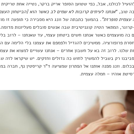
הועיל לכולנו, אבל, כפי שטוען הסופר אריק ברקר, נטייה אחת טריקית
ה טוב, "
אנחנו לעיתים קרובות לא שמים לב כאשר הוא [הביטחון העצמ
 עצמית מופרזת"
. בהמשך כתבתה של וונג היא מסבירה כי תופעה זו מ
קרוגר, המתאר הטיה קוגניטיבית שבה אנשים סובלים מעליונות מדומה.
 כה מועצמים כאשר אנחנו חשים ביטחון עצמי, עד שאנחנו – לרוב בל
סרת פרופורציה. ממשיכים להגדיל ולפמפם את עצמנו בלי הלימה עם המ
ת שלנו. לרוב זה בא על חשבון אחרים – אנחנו עשויים למצוא את עצמנו
ביבנו רק בשביל להמשיך לחוש כה גדולים וחזקים. יש שיקראו לזה שגע
כלום. וונג מפנה אותנו אל הפתרון שמציעה ד"ר קריסטין נף, חברה במח
סיטת אוהיו – חמלה עצמית.