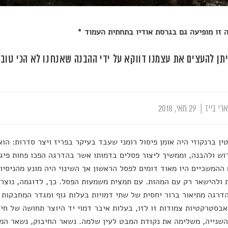
זו מופיעה גם בגרסת אודיו בתחתית העמוד *
יתן להעצים את עצמנו דווקא על ידי ההבנה שאנחנו לא הכי טובי
רי בייז
|
29 מאי, 2018
ין ברנקוזי היה אומן פיסול רומני שעבד בעיקר בפריז ויצר סדרות: הוא
וש ולהבנה, וממשיך ליצור פסלים בדמותו אשר בהדרגה הפכו פחות פיגו
ההמשכיים היו מאוד דומים לפסל הראשון אך השינוי היה מונע מהניסיו
 ולהישאר רק עם המהות. עם תמצית משמעות הפסל. כך, לדוגמה, נוצר
דרגה מתיאור ברור יחסית של שתי דמויות בעלות גוף ומגדר המחבקות 
אבסטרקטיות צמודות זו לזו, בעלות איבר דמוי יד היוצר תחושה של חי
שנייה, משלימה את נקודת המבט לעין שלמה. נשאר החיבוק, נשאר המ