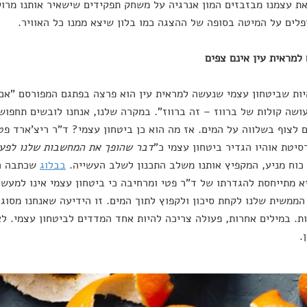
ת עצמנו מבזבזים המון אנרגיה על משחק תפקידים שישאיר אותנו מרוקנ
ופלים על המיטה בסופה של ההצגה כמו בלון שיצא ממנו כל האוויר.
 למראית עין אינם צפים
יות שביטחון עצמי שנעשה למראית עין הוא פרצה בפתגם המפורסם "אם ז
עושה קולות של ברווז – זה ברווז". במקרה שלנו, אנחנו לובשים תחפו
 לצוף בשלווה על המים. אז מה הוא כן ביטחון עצמי? ד"ר ריצ'ארד פט
סיטת אוהיו הגדיר ביטחון עצמי כ"
דבר שהופך את המחשבות שלנו לפעו
כוח מניע, המקפיץ אותנו משלב התכנון לשלב העשייה.
בבלוג
שכתבה הע
יא מתייחסת להגדרתו של ד"ר פטי ומרחיבה כי ביטחון עצמי אינו למעש
הממשית שלנו לקחת סיכון ולקפוץ לתוך המים. זו הידיעה שאנחנו מסוגל
ת. במילים אחרות, פעולה צריכה להיות אחד המדדים לביטחון עצמי. לא
.