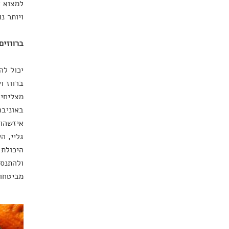
למצוא א
ויותר נ
ברווזים
יכול לה
ברווז ו
מצליחים
באוניבר
איזשהו 
גליי, ה
היכולת 
ולהתנסו
מביטחון