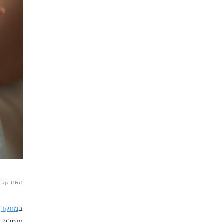
האם קל ל
ב
מחקר
א
חומלת כ