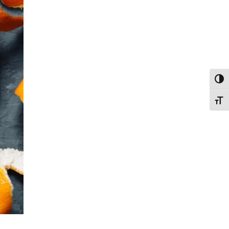
פעל/כבה ניגודיות גבוהה
תג גודל גופן