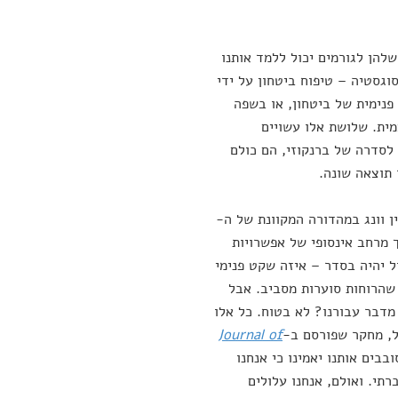
להן לגורמים יכול ללמד אותנו
וגסטיה – טיפוח ביטחון על ידי
 פנימית של ביטחון, או בשפה
לקנו: חמלה עצמית. שלושת אלו עשויים
 לסדרה של ברנקוזי, הם כולם
 תוצאה שונה.
ן וונג במהדורה המקוונת של ה-
ך מרחב אינסופי של אפשרויות
ל יהיה בסדר – איזה שקט פנימי
 שהרוחות סוערות מסביב. אבל
מדבר עבורנו? לא בטוח. כל אלו
ל, מחקר שפורסם ב-
Journal of
בבים אותנו יאמינו כי אנחנו
תי. ואולם, אנחנו עלולים