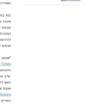
ואמירה 
כמו בסד
משהו בס
שכנוע ע
להיראות
מנסים ל
"
אנחנו 
 Times
והשוואו
יציב של
האם לזק
אמנם עש
chology
ראויים 