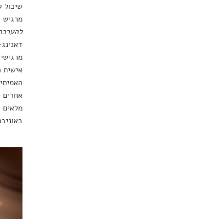
שיכול ל
מרגיש כ
להערכה
דאנינג-
מרגישים
אישית ח
האמיתיו
אחרים ס
מלאים ב
באוניבר