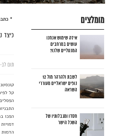
מומלצים
* כתבה 
כיצד נ
איזה שימוש אנחנו
עושים במרחבים
המנטליים שלנו?
תום לב-א
לשבת ולהרהר מול 12
נופים ישראליים מעוררי
קונסטנט
השראה
קל לפיר
הפסלים 
התבניות
הפכו בה
חסדו ומגבלותיו של
השכל הישר
דמויות 
הדמות ה