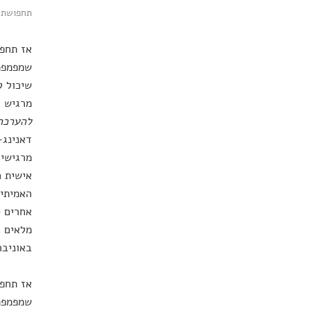
תחפושת ש
אז תחפו
שמפמפמת
שיכול ל
מרגיש כ
להערכה
דאנינג-
מרגישים
אישית ח
האמיתיו
אחרים ס
מלאים ב
באוניבר
אז תחפו
שמפמפמת