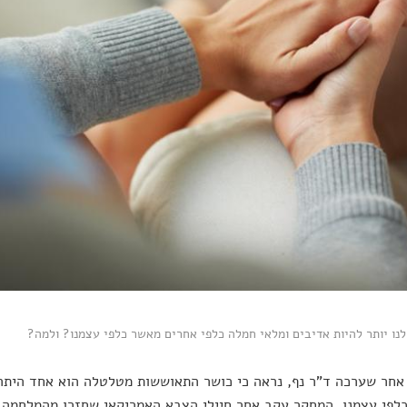
נו יותר להיות אדיבים ומלאי חמלה כלפי אחרים מאשר כלפי עצמנו? ולמה?
חר שערכה ד"ר נף, נראה כי כושר התאוששות מטלטלה הוא אחד היתר
לפי עצמנו. המחקר עקב אחר חיילי הצבא האמריקאי שחזרו מהמלחמה ב