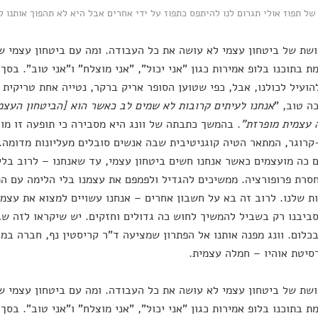
ל תפוז אולי תגרום לנו להיתפס כתפוז על ידי אחרים אבל היא לא תהפוך אותנו ל
שת של ביטחון עצמי לא עושה את כל העבודה. ומה עם ביטחון עצמי 
 בתוכנו בלופ אמירות כגון "אני יכול", "אני מוצלח" ו"אני טוב". בסך 
הועיל לכולנו, אבל, כפי שטוען הסופר אריק ברקר, נטייה אחת טריקית
ה טוב, "
אנחנו לעיתים קרובות לא שמים לב כאשר הוא [הביטחון העצמ
 עצמית מופרזת"
. בהמשך כתבתה של וונג היא מסבירה כי תופעה זו מ
קרוגר, המתאר הטיה קוגניטיבית שבה אנשים סובלים מעליונות מדומה.
 כה מועצמים כאשר אנחנו חשים ביטחון עצמי, עד שאנחנו – לרוב בל
סרת פרופורציה. ממשיכים להגדיל ולפמפם את עצמנו בלי הלימה עם המ
ת שלנו. לרוב זה בא על חשבון אחרים – אנחנו עשויים למצוא את עצמנו
ביבנו רק בשביל להמשיך לחוש כה גדולים וחזקים. יש שיקראו לזה שגע
כלום. וונג מפנה אותנו אל הפתרון שמציעה ד"ר קריסטין נף, חברה במח
סיטת אוהיו – חמלה עצמית.
שת של ביטחון עצמי לא עושה את כל העבודה. ומה עם ביטחון עצמי 
 בתוכנו בלופ אמירות כגון "אני יכול", "אני מוצלח" ו"אני טוב". בסך 