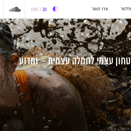
עב
ENG
זלטר
צרו קשר
יטחון עצמי לחמלה עצמית – ומדוע