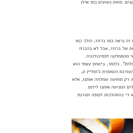
ים. פחות נטועים כמו אילן
ה נראה כמו ברווז, הולך כמו
שת של ברווז, אבל לא בהכרח
י מהמחלקה לפסיכולוגיה
לות"
. כלומר, ביטחון עצמי הוא
ורכת והסופרת ג'וסליין ק.
ה רק תחושה שמלווה אותנו, אלא
ים המניעה אותנו ליזום
 די בהתהלכות זקופה וקורנת