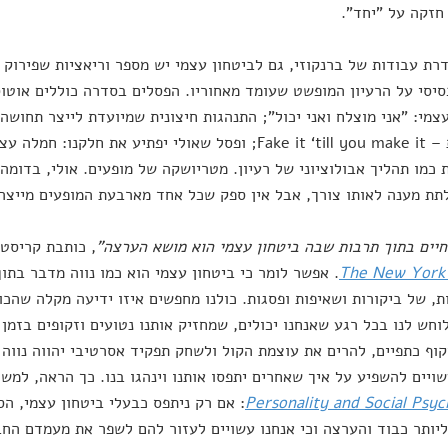
חזקה על "יחד".
רת עבודות של ברנקוזי, גם לביטחון עצמי יש מספר וריאציות שפירוק ש
יסי על הרעיון המופשט שעומד מאחוריו. הפסלים בסדרה כוללים אוטוס
צמי: "אני מוצלח ואני יכול"; התנהגות חיצונית שמיועדת לייצר תחושה
המוכרת – Fake it ‘till you make it; ופסל שאולי יפתיע את ח
 כמו תהליך אבולוציוני של רעיון. מטריושקה של מופעים. אולי, בדומה
תת מענה לאותו צורך, אבל אין ספק שכל אחד מארבעת המופעים מייצר
חיים בתוך תרבות שבה ביטחון עצמי הוא מושא הערצה"
, כותבת קריסטי
The New York
. אפשר לומר כי ביטחון עצמי הוא כמו נווה מדבר בתו
ת, של ביקורות ושאיפות ופסגות. כולנו מחפשים איזו ידיעה מקלה שהכו
וחש לנו בכל רגע שאנחנו יכולים, שמחזיק אותנו נטועים וזקופים בזמן
וף כתפיים, להרים את עוצמת הקול ולשחק תפקיד אסרטיבי יהווה נווה 
ויים להשפיע על איך שאחרים יתפסו אותנו וינהגו בנו. כך הראה, למש
Personality and Social Psy
: אם רק ניתפס כבעלי ביטחון עצמי, הסו
ליותר כבוד והערצה וכי אנחנו עשויים לעזור להם לשפר את מעמדם החבר