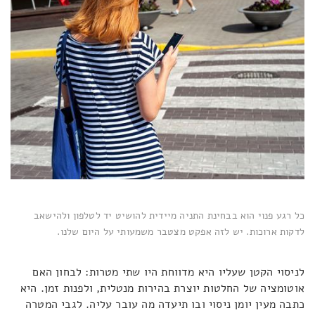
כל רגע פנוי הוא בבחינת התניה מיידית להושיט יד לטלפון ולהישאב
לדקות ארוכות. יש לזה אפקט מצטבר משמעותי על היום שלנו.
לניסוי הקטן שעליו היא מדווחת היו שתי מטרות: לבחון האם
אוטומציה של החלטות יוצרת בהירות מנטלית, ולפנות זמן. היא
כתבה מעין יומן ניסוי ובו תיעדה מה עובר עליה. לגבי המטרה