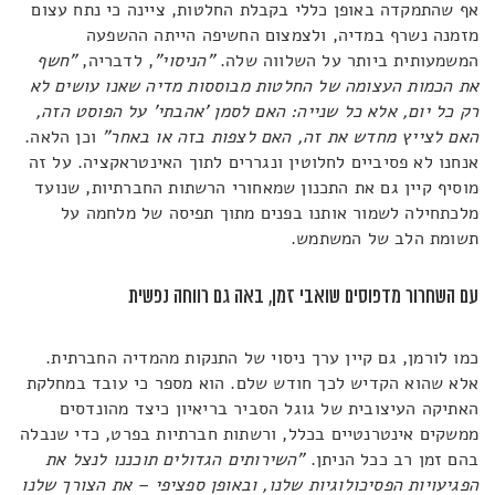
אף שהתמקדה באופן כללי בקבלת החלטות, ציינה כי נתח עצום
מזמנה נשרף במדיה, ולצמצום החשיפה הייתה ההשפעה
המשמעותית ביותר על השלווה שלה.
"הניסוי"
, לדבריה,
"חשף
את הכמות העצומה של החלטות מבוססות מדיה שאנו עושים לא
רק כל יום, אלא כל שנייה: האם לסמן 'אהבתי' על הפוסט הזה,
האם לצייץ מחדש את זה, האם לצפות בזה או באחר"
וכן הלאה.
אנחנו לא פסיביים לחלוטין ונגררים לתוך האינטראקציה. על זה
מוסיף קיין גם את התכנון שמאחורי הרשתות החברתיות, שנועד
מלכתחילה לשמור אותנו בפנים מתוך תפיסה של מלחמה על
תשומת הלב של המשתמש.
עם השחרור מדפוסים שואבי זמן, באה גם רווחה נפשית
כמו לורמן, גם קיין ערך ניסוי של התנקות מהמדיה החברתית.
אלא שהוא הקדיש לכך חודש שלם. הוא מספר כי עובד במחלקת
האתיקה העיצובית של גוגל הסביר בריאיון כיצד מהונדסים
ממשקים אינטרנטיים בכלל, ורשתות חברתיות בפרט, כדי שנבלה
בהם זמן רב ככל הניתן.
"השירותים הגדולים תוכננו לנצל את
הפגיעויות הפסיכולוגיות שלנו, ובאופן ספציפי – את הצורך שלנו