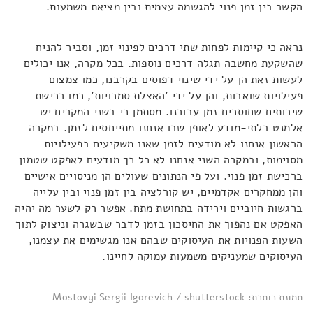
הקשר בין זמן פנוי להגשמה עצמית ובין מציאת משמעות.
נראה כי קיימות לפחות שתי דרכים לפינוי זמן, וסביר להניח
שהשקעת מחשבה תגלה דרכים נוספות. בכל מקרה, אנו יכולים
לעשות זאת הן על ידי שינוי דפוסים בקרבנו, כמו צמצום
פעילויות שואבות, והן על ידי 'האצלת סמכויות', כמו רכישת
שירותים שחוסכים זמן עבורנו. מסתמן כי בשני המקרים יש
אלמנט בלתי-מודע לאופן שבו אנחנו מתייחסים לזמן. במקרה
הראשון אנחנו לא מודעים לזמן שאנו משקיעים בפעילויות
מסוימות, ובמקרה השני אנחנו לא כל כך מודעים לאפקט שטמון
ברכישת זמן פנוי. ועל פי הנתונים שעולים הן מניסויים אישיים
והן ממחקרים אקדמיים, יש קורלציה בין זמן פנוי ובין עלייה
ברגשות חיוביים וירידה בתחושת מתח. אפשר רק לשער מה יהיה
האפקט אם נהפוך את החיסכון בזמן לדבר שבשגרה וניצוק לתוך
השעות הפנויות את העיסוקים שבהם אנו מגשימים את עצמנו,
העיסוקים שמעניקים משמעות עמוקה לחיינו.
תמונת כותרת: Mostovyi Sergii Igorevich / shutterstock