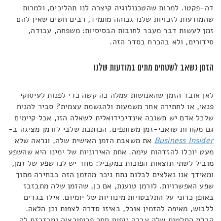
דה-פקטו. למרות שהטכנולוגיה קיצרה לנו תהליכים, ולמרות
שהמודעות לזכויות שלנו גבוהה מתמיד, רבים חשים שאין להם
זמן לעשות דבר מעבר לחובות הבסיסיות: משפחה, עבודה,
סידורים, ולא בהכרח בסדר הזה.
הזמן נשאב לשטחים מתים במודעות שלנו
לאן אובד הזמן שהאנושות עמלה כה קשה כדי לפנות לעיסוקי
פנאי, או לחתירה אחר משמעות ולהגשמת עצמית? סביר להניח
שלכל אדם יש תשובה אינדיבידואלית לשאלה הזו, אבל קיימים
גם מקורות שואבי-זמן משותפים. הכותבת שלבי לורמן מציגה ב-
Business Insider
את משאבת הזמן האישית שלה, ונראה שלא
מעט יוכלו להזדהות עימה. אחת האירוניות של ימינו היא שהשפע
מוביל לשתי תוצאות הפוכות במקביל: מחד יש לנו שפע של זמן,
ומאידך אנו נאלצים לבלות נתח ניכר מהזמן הזה בבחירה מתוך
שפע האפשרויות. לורמן טוענת, אם כן, שהזמן שלה מתבזבז
באופן כרוני על התלבטויות מינוריות של יומיום. אילו בגדים
ללבוש, מאיפה להזמין אוכל, באיזו סדרה לצפות וכן הלאה.
קבלת החלטות שלה עברה ניפוח חסר פרופורציה ומבזבזת לה