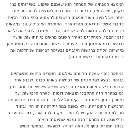
הממצא המפתיע של המחקר הוא שאמנם שימוש בשירותים כמו
ניקיון, משלוחים, כביסה וכדומה גורם לאנשים להיות מרוצים
יותר, אבל מעט מאוד אנשים חושבים להשקיע כסף בדרך הזאת.
לדברי אשלי וויליאנס מהרווארד, החוקרת המובילה, אנו נמצאים
תדיר בדילמה הזאת: למה יש יותר ערך בעינינו, לכסף הנזיל או
לזמן הפנוי. המחקרים לאורך השנים מראים כי תחושות אושר
נובעות דווקא מזמן פנוי, לעומת רכישות חומריות שרק מעט מהן
מייצרות עלייה ברגשות חיוביים (בעיקר רכישות שמחזקות את
ליבת הזהות או רכישת חוויות).
במחקר נוסף שעליו מדווחת גאלגוס, חוקרים ביקשו ממשתפים
בניסוי לבצע שני סוגים של רכישות באותו סכום, שבוע אחר
שבוע. רכישה אחת חומרית ורכישה שנייה של שירות חוסך זמן.
גם במקרה הזה התקבלו תוצאות דומות. לאחר הרכישות של
חיסכון בזמן דיווחו הנבדקים על עלייה ברגשות חיוביים לעומת
הרכישות החומריות, ולא משנה כמה יוקרתיות הן היו (בתוך
מגבלת הסכום שהוקדש לניסוי – 40 דולר). אבל, כפי שטוענת
וויליאנס, גם במחקר הזה נמצא שמעטים רואים
בזמן-תמורת-כסף משוואה ראויה. למעשה, במחקר המשך