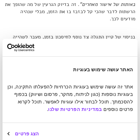
באותות של אישור מאחרים"
. זה בדיוק הגרעין של מה שהופך את
הרשתות לדבר שהכי קל לבזבז בו את הזמן, מבלי שנהיה
מודעים לכך.
בניסוי של קיין התגלה צד נוסף לחיסכון בזמן, מעבר לשהייה
עצמה ברשת.
"זה בעיקר העובדה שאני כבר לא צריך להתאושש
כל הזמן מהפרעות. אני נשאר בפעילויות אוף-ליין לפרקים
ממושכים יותר ומתמסר להן בקלות יותר. שעה נראית פרק זמן
ארוך יותר"
. כלומר, השהות ברשתות גוזלת מאיתנו זמן כפול:
האתר עושה שימוש בעוגיות
קודם באמצעות עיצוב מחוכם שגורר אותנו להישאב הלאה
והלאה, ובתוך כך לבזבז זמן על החלטות וירטואליות קטנות,
ובפעם השנייה כשלוקח לנו זמן רב לחזור לקו המחשבה ולהמשיך
אתר זה עושה שימוש בעוגיות הכרחיות להפעלתו התקינה, וכן 
בפעולות שאנו אמורים לעשות. כמו מכונית שצריכה לעבור מרחק
בעוגיות נוספות (כגון לניתוח, מחקר, פרסום ושיווק) בכפוף 
מסוים בנסיעה רצופה במהירות גבוהה, לעומת מרחק זהה בכביש
להסכמתך. תוכל לבחור אילו עוגיות לאפשר. תוכל לקרוא 
רצוף רמזורים שדורשים עצירות ותאוצה מחודשת.
פרטים נוספים 
במדיניות הפרטיות שלנו
.
שני הכותבים מעידים כי הוויתור על הדרך הקלה לבזבז זמן אכן
פינה להם זמן לא מבוטל, אך היה לכך ערך מוסף – עלייה
הצג פרטים