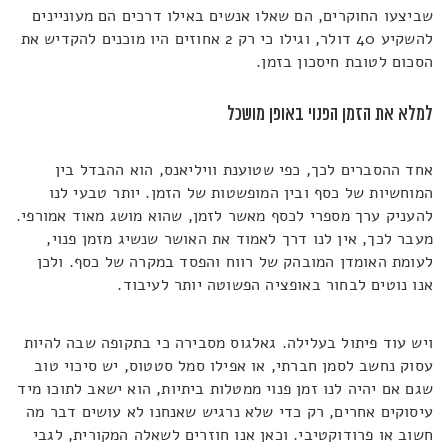
שביצעו החוקרים, הם שאלו אנשים באילו דרכים הם מעוניינים
להשקיע 40 דולר, וגילו כי רק 2 אחוזים היו מוכנים להקדיש את
הסכום לטובת חיסכון בזמן.
למלא את הזמן הפנוי באופן מושכל
אחד ההסברים לכך, כפי שטוענת וויליאנס, הוא ההבדל בין
המוחשיות של כסף ובין המופשטות של הזמן. יותר טבעי לנו
להעניק ערך מספרי לכסף מאשר לזמן, שהוא מושג מאוד אמורפי.
מעבר לכך, אין לנו דרך לאמוד את האושר שנשיג מזמן פנוי,
לעומת האומדן המובהק של רווח והפסד במקרה של כסף. ולכן
אנו נוטים לבחור באופציה הפשוטה יותר לעיבוד.
ויש עוד פיתול בעלילה. גאלגוס מסבירה כי בתקופה שבה להיות
עסוק נחשב לסמן חברתי, או אפילו סמל סטטוס, יש סיכוי טוב
שגם אם יהיה לנו זמן פנוי ממטלות ביתיות, הוא ישאב לתוכו מיד
עיסוקים אחרים, רק כדי שלא נרגיש שאנחנו לא עושים דבר מה
חשוב או פרודוקטיבי. וכאן אנו חוזרים לשאלה המקורית, לגבי