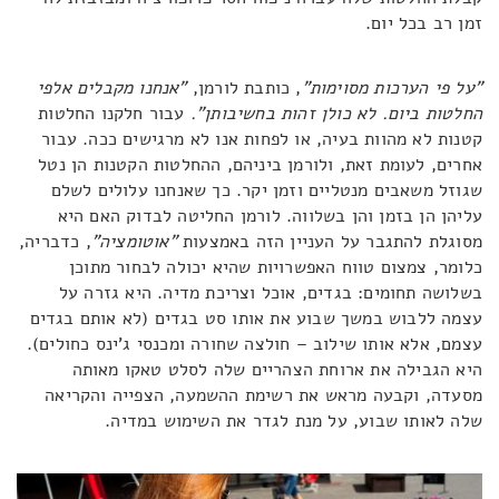
זמן רב בכל יום.
"על פי הערכות מסוימות"
, כותבת לורמן,
"אנחנו מקבלים אלפי
החלטות ביום. לא כולן זהות בחשיבותן".
עבור חלקנו החלטות
קטנות לא מהוות בעיה, או לפחות אנו לא מרגישים ככה. עבור
אחרים, לעומת זאת, ולורמן ביניהם, ההחלטות הקטנות הן נטל
שגוזל משאבים מנטליים וזמן יקר. כך שאנחנו עלולים לשלם
עליהן הן בזמן והן בשלווה. לורמן החליטה לבדוק האם היא
מסוגלת להתגבר על העניין הזה באמצעות
"אוטומציה"
, כדבריה,
כלומר, צמצום טווח האפשרויות שהיא יכולה לבחור מתוכן
בשלושה תחומים: בגדים, אוכל וצריכת מדיה. היא גזרה על
עצמה ללבוש במשך שבוע את אותו סט בגדים (לא אותם בגדים
עצמם, אלא אותו שילוב – חולצה שחורה ומכנסי ג'ינס כחולים).
היא הגבילה את ארוחת הצהריים שלה לסלט טאקו מאותה
מסעדה, וקבעה מראש את רשימת ההשמעה, הצפייה והקריאה
שלה לאותו שבוע, על מנת לגדר את השימוש במדיה.