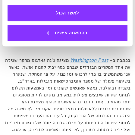
בתחושת הרווחה הנפשית. מכיוון שלרשתות חברתיות מיוחסים
מנגנוני מתח וחרדות שאינם קשורים בהכרח בזמן, לא ניתן
לאשר הכול
להסיק על קשר של סיבה ותוצאה בין פינוי זמן ובין אושר. ייתכן
שמינון חשיפה נמוך יותר הוא שמילא את התפקיד הזה, גם אם
הזמן הוקדש לדברים אחרים שאינם קשורים להגשמה עצמית. עם
בהתאמה אישית
זאת, הקשר בין תחושת אושר ופינוי זמן אושש במקרה אחר, שבו
פינוי הזמן נעשה בטכניקה קצת שונה.
בכתבה ב-
Washington Post
מציגה ג'נה גאלגוס מחקר שגילה
את אחד המקרים הבודדים שבהם כסף יכול לקנות אושר: כאשר
אנו משתמשים בו כדי לרכוש זמן פנוי. על פי המחקר, שנערך
בשיתוף פעולה של מספר אוניברסיטאות מובילות בארה"ב,
בקנדה ובהולנד, נמצא שאנשים שקונים זמן באמצעות תשלום
לנותני שירות שיבצעו פעולות במקומם נוטים להיות מסופקים
יותר מהחיים. אחד הדברים הראשונים שהיא מציינת היא
שהנתונים נכונים ללא תלות במצב סוציו-אקונומי. לא משנה מה
היה גובה ההכנסה של הנבדקים, כל עוד הם העבירו משימות
לנותני שירות הם דיווחו על מידה גבוהה יותר של רגשות חיוביים
ועל ירידה במתח. כמו כן, לא הייתה השפעה למדינה, או לסוג