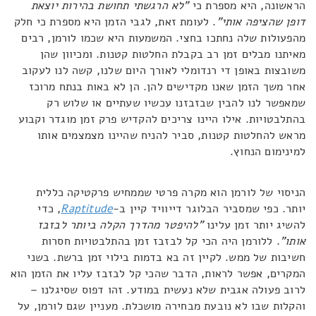
הראשונה, היא מספרת כי
"לא הרגשתי תחושת בהירות יוצאת
דופן שהציפה אותי"
. לעומת זאת, לגבי הזמן היא מספרת כי חלק
מהפעולות שלה נחתכו בחצי. המשמעות היא שכמו לורמן, רבים
מאיתנו מבלים זמן רב בקבלת החלטות קטנות. ומכיוון שהן
משובצות באופן די רנדומלי לאורך היום שלנו, קשה לנו לעקוב
אחר משך הזמן שאנו מקדישים להן. הן לא באות בנתח מרוכז
שמאפשר לנו להבין שבזבזנו עכשיו שעתיים או שלוש רק
בהתלבטויות. אילו היינו צריכים להקדיש פרק זמן מוגדר וקבוע
מראש להחלטות קטנות, סביר להניח שהיינו מצמצמים אותו
למינימום הנחוץ.
הניסוי של לורמן הוא מקרה פרטי שממחיש פרקטיקה כללית
יותר. כפי שמסביר הבלוגר דייוויד קיין ב-
Raptitude
, כדי
להשיג יותר זמן עלינו
"להיפטר מהדרך הקלה ביותר לבזבז
אותו"
. ללורמן היה הכי קל לבזבז זמן בהתלבטויות חסרות
חשיבות של ממש. לקיין זה בא בדמות בילוי זמן ברשת. בשני
המקרים, אפשר לראות, הדבר שהכי קל לבזבז עליו את הזמן הוא
לרוב פעולה אגבית שלא נעשית במודע. זהו דפוס שסיגלנו –
והקלות שבו לא נובעת מבחירה מושכלת. מעניין שגם לורמן, על