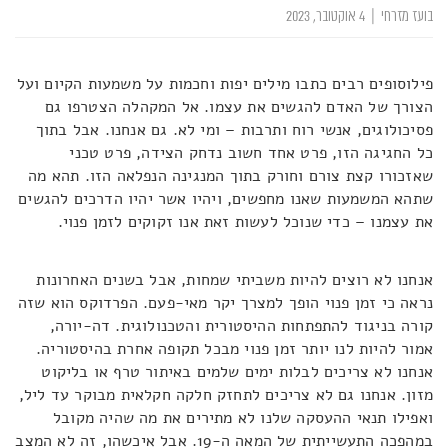
בועז מזרחי
|
4 אוקטובר, 2023
פילוסופים רבים כתבו מילים יפות וחכמות על משמעות הקיום ועל
הצורך של האדם להגשים את עצמו. אל המקהלה הצטרפו גם
פסיכולוגים, אנשי רוח ותרבות – ומי לא. גם אנחנו. אבל בתוך
כל החגיגה הזו, פרט אחד חשוב נדחק הצידה, פרט טכני
שאזכורו קצת צורם וחורק בתוך המנגינה הנפלאה הזו. תהא מה
שתהא המשמעות שאנו מחפשים, ויהיו אשר יהיו הדרכים להגשים
את עצמנו – כדי שנוכל לעשות זאת אנו זקוקים לזמן פנוי.
אנחנו לא רוצים להיות משביתי שמחות, אבל בשנים האחרונות
נראה כי זמן פנוי הופך למצרך יקר מאי-פעם. הפרדוקס הוא שזה
קורה בניגוד להתפתחות ההיסטורית והטכנולוגית. דה-יורה,
אמור להיות לנו יותר זמן פנוי מבכל תקופה אחרת בהיסטוריה.
אנחנו לא צריכים לבלות ימים שלמים באיתור טרף או בליקוט
מזון. אנחנו גם לא צריכים לתחזק חלקה חקלאית מבוקר עד ליל,
ואפילו תנאי ההעסקה שלנו לא מתירים את מה שהיה מקובל
במהפכה התעשייתית של המאה ה-19. אבל איכשהו, זה לא המצב