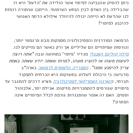
ניתן להסיק שהכניעה לפיתוי אשר הולידה את 'הדעת' היא זו
שהבדילה בין האדם לבין הנחש הערמומי. הייתכן שהתורה רומזת
לנו שהדעת לא הייתה יכולה להיוולד אילולא הדחף האנושי
להיכנע לפיתוי?
הרפואה המודרנית והפסיכולוגיה מספקות מבט פרגמטי יותר,
וגורסות שפיתויים הם שליליים אך ורק כאשר הם מזיקים לנו.
מילון קולינס האנגלי
מגדיר 'פיתוי' כתחושה שבה
"אתה רוצה
לעשות משהו או להשיג משהו, למרות שאתה יודע שאתה באמת
צריך להימנע ממנו"
.
הספרייה הלאומית לרפואה
בארה"ב
מדגישה כי היכולת לשלוט בתשוקות היא הכרחית לתפקוד
חברתי,
ו
הארגון האמריקאי לפסיכולוגיה
מציע דרכים להתגבר על
פיתויים שגורמים להתמכרויות מזיקות: אכילת יתר, אלכוהול
וסמים. האם זה אומר שהתנגדות גורפת לכלל הפיתויים אינה
הפתרון?