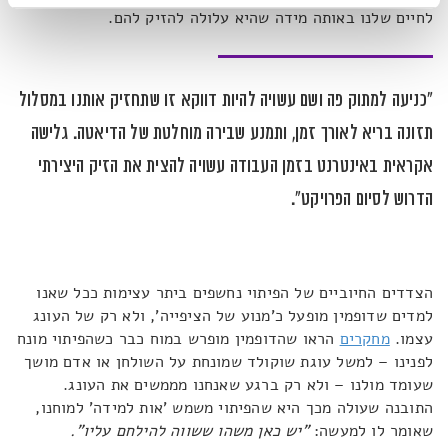
לחיים שלנו באותה מידה שהיא עלולה להזיק להם.
"כניעה למתוק פה ושם עשויה להיות דווקא זו שתחזיק אותנו במסלול
תזונה בריא לאורך זמן, ותמנע שבירה מוחלטת של הדיאטה. גלישה
אקראית באינטרנט בזמן העבודה עשויה להצית את הזיק היצירתי
הדרוש לסיום הפרויקט".
הצדדים החיוביים של הפיתוי נחשפים ביתר עצימות ככל שאנו
למדים שדופמין מופעל כ'מנוע של הציפייה', ולא רק של העונג
עצמו.
מחקרים
הראו שהדופמין מופרש במוח כבר כשהפיתוי מונח
לפנינו – למשל עוגת שוקולד שמונחת על השולחן או אדם מושך
שעומד מולנו – ולא רק ברגע שאנחנו מממשים את העונג.
התובנה שעולה מכך היא שהפיתוי משמש 'אות למידה' למוחנו,
שאומר לו למעשה:
"יש כאן משהו ששווה להילחם עליו".