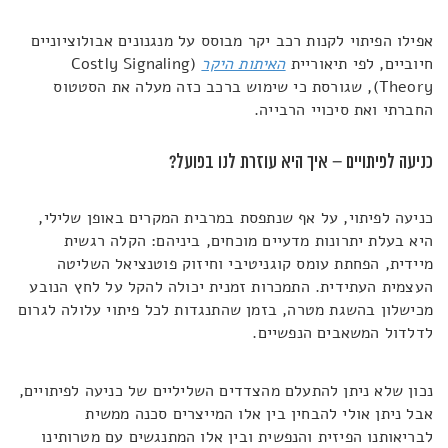
אפילו הפיתוי לקנות רכב יקר מבוסס על מנגנונים אבולוציוניים
חיוביים, לפי תיאוריית
האיתות היקר
(Costly Signaling
Theory), שגורסת כי שימוש ברכב כזה מעלה את הסטטוס
החברתי ואת סיכויי הרבייה.
כניעה לפיתויים – איך היא עוזרת לנו בפועל?
כניעה לפיתוי, על אף שנתפסת במרבית המקרים באופן שלילי,
היא בעלת יתרונות מדעיים מוכחים, ביניהם: הקלה רגשית
מיידית, הפחתת עומס קוגניטיבי וחיזוק פוטנציאל השליטה
העצמית העתידית. התמכרות זמנית יכולה להקל על לחץ הנובע
מכישלון בהשגת מטרה, בזמן שהתנגדות לכל פיתוי עלולה לגרום
לדלדול המשאבים הנפשיים.
נכון שלא ניתן להתעלם מהצדדים השליליים של כניעה לפיתויים,
אבל ניתן אולי להבחין בין אלו המייצרים סכנה ממשית
לבריאותנו הפיזית והנפשית ובין אלו המתנגשים עם מטרותינו