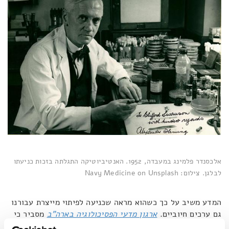
אלכסנדר פלמינג במעבדה, 1952. האנטיביוטיקה התגלתה בזכות כניעתו
לבלגן. צילום: Navy Medicine on Unsplash
המדע משיב על כך כשהוא מראה שכניעה לפיתוי מייצרת עבורנו
גם ערכים חיוביים.
ארגון מדעי הפסיכולוגיה בארה"ב
מסביר כי
ויסות עצמי הוא משאב מתכלה. אם בזבזנו את כל כוח הרצון