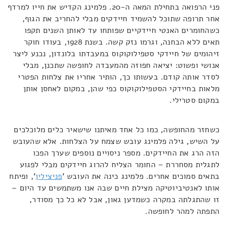
פני הרפואה בתחילת המאה ה-20. פלמינג הקדיש את חייו למרדף
אחר תרופה שתוכל להשמיד חיידקים מבלי להחריב את הגוף,
כשהחומרים האנטי חיידקיים שפותחו עד לאותן השנים תקפו
תאים ללא הבחנה, וגרמו נזק קשה. בשנת 1928, בעודו חוקר
זיהומים של חיידקי סטפילוקוקוס במעבדתו בלונדון, נכנע ליצר
אנושי ופשוט: יציאה חפוזה מהמעבדה לחופשה שתכנן, מבלי
לסדר אותה קודם. בעשותו כך, הותיר אחריו את צלחות הפטרי
מלאות בחיידקי הסטפילוקוקוס כפי שהן, במקום לאחסן אותן
במקום סטרילי.
כשחזר מהחופשה, כמו כל אחד מאיתנו שישאיר כלים מלוכלכים
על השיש, גילה פלמינג עובש שצמח על הצלחות. אלא שהעובש
הזה הרג את החיידקים. מספר ניסויים נוספים שערך הפכו
לתגלית מסחררת – החומר הצליח להרוג חיידקים מבלי לפגוע
בתאים סמוכים אחרים. פלמינג כינה את העובש '
פניצילין
', ופיתח
אותו לאנטיביוטיקה מצילת חיים שבה אנו משתמשים עד היום –
זו שהתגלתה במקרה כשמדען גאון, אבל לא כל כך מסודר,
התפתה למהר לחופשה.