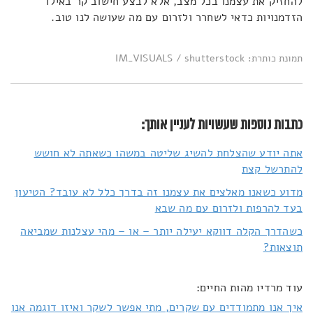
להחזיק את עצמנו בכל מצב, אלא לבצע חישוב קר באילו
הזדמנויות כדאי לשחרר ולזרום עם מה שעושה לנו טוב.
תמונת כותרת: IM_VISUALS / shutterstock
כתבות נוספות שעשויות לעניין אותך:
אתה יודע שהצלחת להשיג שליטה במשהו כשאתה לא חושש
להתרשל קצת
מדוע כשאנו מאלצים את עצמנו זה בדרך כלל לא עובד? הטיעון
בעד להרפות ולזרום עם מה שבא
כשהדרך הקלה דווקא יעילה יותר – או – מהי עצלנות שמביאה
תוצאות?
עוד מרדיו מהות החיים:
איך אנו מתמודדים עם שקרים, מתי אפשר לשקר ואיזו דוגמה אנו