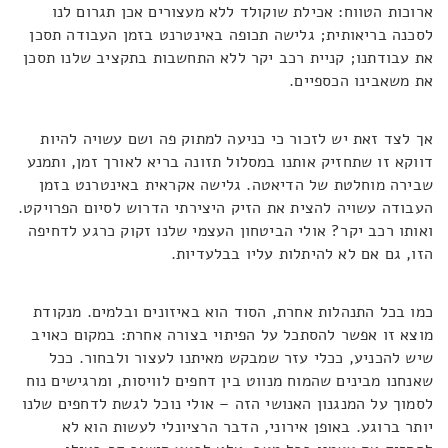
ארוכות הטווח: אכילת שוקולד ללא מעצורים אכן תגרום לנו
לסכנה בריאותית; גלישה תכופה באינטרנט בזמן העבודה תסכן
את עבודתנו; קניית רכב יקר ללא התחשבות בתקציב שלנו תסכן
את משאבינו הכספיים.
אך לצד זאת יש לזכור כי כניעה למתוק פה ושם עשויה להיות
דווקא זו שתחזיק אותנו במסלול תזונה בריא לאורך זמן, ותמנע
שבירה מוחלטת של הדיאטה. גלישה אקראית באינטרנט בזמן
העבודה עשויה להצית את הזיק היצירתי הדרוש לסיום הפרויקט.
ואותו רכב יקר? אולי הביטחון העצמי שלנו זקוק כרגע לדחיפה
הזו, גם אם לא להיתלות עליו בבלעדיות.
כמו בכל התנהלות אחרת, הסוד הוא באיזונים ובלמים. מנקודת
מוצא זו אפשר להסתכל על הפיתוי בצורה אחרת: במקום כאויב
שיש להכניע, ככלי עזר שמבקש מאיתנו לעצור ולבחור. ככל
שאנחנו מבינים שהמוח מנווט בין דחפים לוויסות, ומרגישים נוח
לסמוך על המנגנון האנושי הזה – אולי נוכל לגשת לדחפים שלנו
יותר ברוגע. באופן אירוני, הדבר הרציונלי לעשות הוא לא