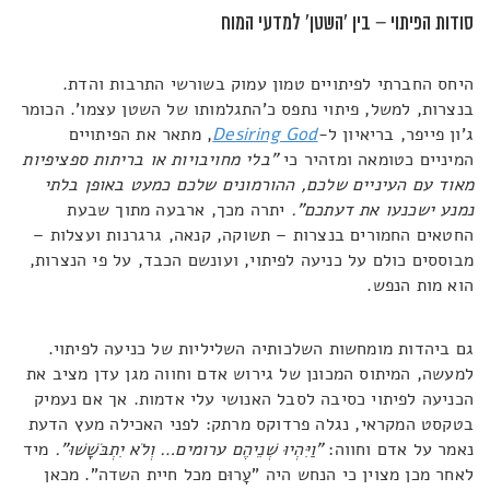
סודות הפיתוי – בין 'השטן' למדעי המוח
היחס החברתי לפיתויים טמון עמוק בשורשי התרבות והדת.
בנצרות, למשל, פיתוי נתפס כ'התגלמותו של השטן עצמו'. הכומר
ג'ון פייפר, בריאיון ל-
Desiring God
, מתאר את הפיתויים
המיניים כטומאה ומזהיר כי
"בלי מחויבויות או בריתות ספציפיות
מאוד עם העיניים שלכם, ההורמונים שלכם כמעט באופן בלתי
נמנע ישכנעו את דעתכם".
יתרה מכך, ארבעה מתוך שבעת
החטאים החמורים בנצרות – תשוקה, קנאה, גרגרנות ועצלות –
מבוססים כולם על כניעה לפיתוי, ועונשם הכבד, על פי הנצרות,
הוא מות הנפש.
גם ביהדות מומחשות השלכותיה השליליות של כניעה לפיתוי.
למעשה, המיתוס המכונן של גירוש אדם וחווה מגן עדן מציב את
הכניעה לפיתוי כסיבה לסבל האנושי עלי אדמות. אך אם נעמיק
בטקסט המקראי, נגלה פרדוקס מרתק: לפני האכילה מעץ הדעת
נאמר על אדם וחווה:
"וַיִּהְיוּ שְׁנֵיהֶם ערומים… וְלֹא יִתְבֹּשָׁשׁוּ".
מיד
לאחר מכן מצוין כי הנחש היה "עָרוּם מכל חיית השדה". מכאן