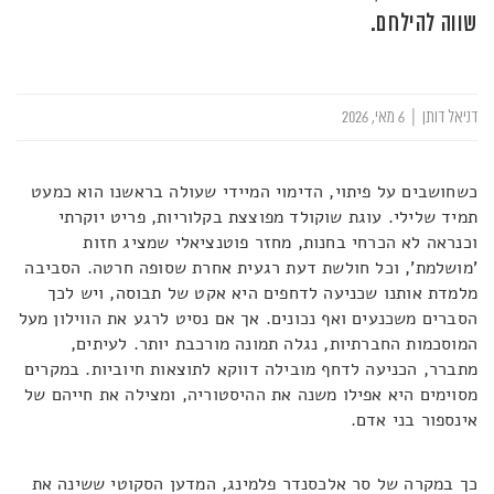
שווה להילחם.
דניאל דותן
|
6 מאי, 2026
כשחושבים על פיתוי, הדימוי המיידי שעולה בראשנו הוא כמעט
תמיד שלילי. עוגת שוקולד מפוצצת בקלוריות, פריט יוקרתי
וכנראה לא הכרחי בחנות, מחזר פוטנציאלי שמציג חזות
'מושלמת', וכל חולשת דעת רגעית אחרת שסופה חרטה. הסביבה
מלמדת אותנו שכניעה לדחפים היא אקט של תבוסה, ויש לכך
הסברים משכנעים ואף נכונים. אך אם נסיט לרגע את הווילון מעל
המוסכמות החברתיות, נגלה תמונה מורכבת יותר. לעיתים,
מתברר, הכניעה לדחף מובילה דווקא לתוצאות חיוביות. במקרים
מסוימים היא אפילו משנה את ההיסטוריה, ומצילה את חייהם של
אינספור בני אדם.
כך במקרה של סר אלכסנדר פלמינג, המדען הסקוטי ששינה את