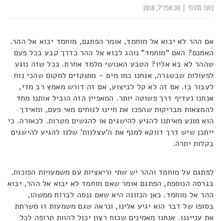
בועז מזרחי
|
30 אפריל, 2018
אם ההר לא יבוא אל מוחמד, אומר הפתגם, מוחמד יבוא אל ההר.
האמנם? האם "מוחמד" נוהג לבוא אל ההר כדרך קבע בכל פעם
שההר לא בא אליו? הטבע האנושי מלמד אחרת. ככל שזה נוגע
לפעולות שבשגרה, אנחנו כמו מים – מתנקזים למקום שהכי נוח
לעבור בו. אם זה לא קל לביצוע, אם זה דורש מאמץ רב מדי,
אנחנו נעדיף דרך פשוטה יותר. המאפיין הזה הוביל אותנו מחד
להמצאות מבריקות שהפכו את חיינו לנוחים מאי פעם, ומאידך
הוא מונע מאיתנו להגיע להישגים או להגשים מטרות. לכאורה. כי
ייתכן שיש דרך דווקא למנף את ה'עצלנות' שלנו להגיע להישגים
בקלות יתרה.
לפתגם על מוחמד וההר יש שתי וריאציות עם משמעויות הפוכות.
בגרסה הנוספת, הפתגם אומר שאם מוחמד לא יבוא אל ההר, יבוא
ההר אל מוחמד. כאן הכוונה היא שאם ננסה לברוח ממשהו,
בסופו של דבר הוא יגיע אלינו, ונראה שגם משמעות זו משרתת
את ענייננו. אנחנו מאמינים שכוח רצון יכול להוות תרופה לכל