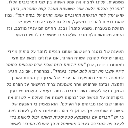
משמעות, עלינו למצוא את עמק השווה בין שני המרכיבים הללו.
"המרדף הבלתי נלאה אחר משמעות מאבד קצת ממטרתו, כיוון
שיש ערך לסך הרגשות החיוביים שאנו חווים על בסיס יומי"
. נכון
שאנו רוצים להוריד במשקל, אבל גם לעוגייה מדי פעם יש
תועלת מצטברת. נשמע סותר? ובכן, החיים הם עניין מורכב, ולו
הייתה משוואת פלא סביר שלא היינו ממשיכים לדוש בנושא.
הטענה של בוטנר היא שאם אנחנו מנסים לוותר על סיפוק מיידי
באופן טוטלי לטובת הטווח הארוך, אנו עלולים לצאת עם חצי
תאוותנו בידינו, שכן
"אנו יודעים היום שבני אדם מנבאים בחוסר
דיוק עקבי מה יביא להם אושר בעתיד"
. במחקריו, אם כן, הגיע
למסקנה כי חיים מספקים הם עניין של איזון בין הטווח הארוך
והקצר, ובזמן שחיפוש אחר משמעות צריך להישאר על הפרק כל
הזמן, כדאי לעשות זאת בסביבה נוחה ונעימה. הוא מביט בעין
ביקורתית על הגישה של 'במקום לשנות את העולם – לשנות את
האופן שבו אנו מביטים על העולם'. הוא מאמין כי האפקט של
גישה זו אותנטי, אך נשחק די מהר. מניסיונו עולה, לעומת זאת,
כי יש
"דברים עם גושפנקא סטטיסטית שאתה יכול לעשות כדי
לעצב את הסביבה בצורה אופטימלית כך שעולה הסיכוי לאושר