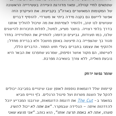
שתתאים לחיי קהילה, ומאז מדורגת העיירה בעשירייה הראשונה
של המקומות המאושרים בארה"ב בקביעות. את העיקרון הזה
אפשר ליישם גם בקנה מידה ביתי או משרדי. להוסיף דברים
שעושים לנו טוב, ולהסיר לצמיתות את מה שיכול להוליך אותנו
בדרך בלתי רצויה. בוטנר מציע, למשל, לתלות תזכורות להישגים
שלנו, כמו תעודות, גביעים וכדומה; להחזיק את הטלוויזיה בחדר
סגור כך שהצפייה בה תיעשה באופן מושכל ולא כברירת מחדל;
ולהקיף את עצמנו בחברים בעלי חוש הומור. הדברים הללו,
לשיטתו, הם מקור אושר וסיפוק, שמרגע שחפרנו את הבאר היא
נובעת מאליה, ללא צורך בשאיבה מפרכת.
שומר נפשו ירחק
קיימות שלל דוגמאות נוספות לאופן שבו שינויים בסביבה יכולים
להקל על השגת מטרות ועל סיגול הרגלים. ג'ף ווייס מביא
במאמר ב-
The Cut
את דוגמת הדוגמאות, שרובנו המכריע יוכל
להזדהות איתה – הגלידה שבמקרר.
"אם אתה לא יכול להשיג
משהו, אתה לא באמת תרצה אותו",
הוא כותב.
"אני מוצא שאני