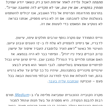
מתפתה לאכול גלידה לאחר ארוחת הערב רק כשאני יודע שמיכל
ממתין במקפיא. אם אין שם, אני לא מקדיש לזה מחשבה שנייה"
.
בתרגום מהדוגמה הפרטית אל כלל האצבע, אנו יכולים להשתמש
בעצלנות שלנו לטובתנו: אם זה לא נגיש מספיק, אנחנו כנראה
לא נשקיע את המאמץ כדי לעשות את זה.
ווייס התמודד עם מקרה נוסף שרבים חולקים עימו, עישון.
לדבריו, אף ניסיון להפסיק לא צלח לו ב-17 השנים שבהן עישן.
השינוי חל כאשר
"ראש העיר בלומברג העביר איסור על עישון
ברוב הברים בעיר ניו יורק"
. הפיתוי כבר לא היה בנמצא. אז
האם אנחנו תלויים ביד הגורל? כמובן שכן. ווייס טוען שיש גבול
לפיתויים שנמצאים בשליטתנו. לגבי השאר הוא מציע לבצע
שינויים מינוריים בהתנהגות, שיהיו כל כך קלים עד שלא נרגיש
בהם, ואז להעלות את הרף למדרגה הבלתי מורגשת הבאה בכל
פעם – טכניקה
שכתבנו עליה בעבר
.
מקרה הקובייה ההונגרית שמביאה מליסה צ'ו ב-
Medium
תורם
רבות להבנת הנקודה. היא מספרת על בעל חנות שהחל למכור
קוביות הונגריות וגילה במהרה כי הן מוצר מבוקש מאוד. כיאה