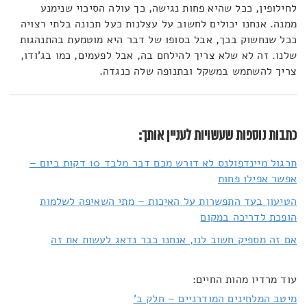
לחילופין, ככל שהיא פחות נגישה, כך עולה הסיכוי שנימנע
ממנה. אנחנו יכולים לחשוב על עצלנות כעל תכונה בלתי רצויה
ככל שנחשוק בכך, אבל בסופו של דבר היא מוטמעת בהתנהגות
שלנו. זה לא שלא צריך להילחם בה, אבל לפעמים, כמו בג'ודו,
צריך להשתמש במשקל ובתנופה שלה כנגדה.
כתבות נוספות שעשויות לעניין אותך:
תרגול מיינדפולנס לא דורש מכם דבר מלבד 10 דקות ביום –
אפשר אפילו פחות
הטיעון בעד התפשרות על האיכות – מתי השאיפה לשלמות
הופכת לדריכה במקום
אם זה מספיק חשוב לנו, אנחנו כבר נדאג לעשות את זה
עוד מרדיו מהות החיים:
מיטב המלחינים המודרניים – חלק ב'