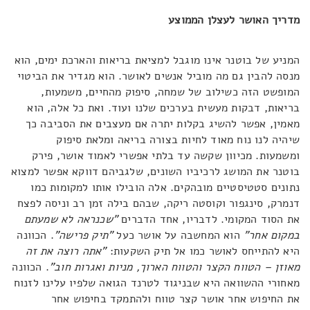
מדריך האושר לעצלן הממוצע
המניע של בוטנר אינו מוגבל למציאת בריאות והארכת ימים, הוא
מנסה להבין גם מה מוביל אנשים לאושר. הוא מגדיר את הביטוי
המופשט הזה כשילוב של שמחה, סיפוק מהחיים, משמעות,
בריאות, דבקות מעשית בערכים שלנו ועוד. ואת כל אלה, הוא
מאמין, אפשר להשיג בקלות יתרה אם מעצבים את הסביבה כך
שיהיה לנו נוח מאוד לחיות בצורה בריאה ומלאת סיפוק
ומשמעות. מכיוון שקשה עד בלתי אפשרי לאמוד אושר, פירק
בוטנר את המושג לרכיביו השונים, שלגביהם דווקא אפשר למצוא
נתונים סטטיסטיים מובהקים. אלה הובילו אותו למקומות כמו
דנמרק, סינגפור וקוסטה ריקה, שבהם בילה זמן רב וניסה לפצח
את הסוד המקומי. לדבריו, אחד הדברים
"שכנראה לא שמעתם
במקום אחר"
הוא המחשבה על אושר כעל
"תיק פרישה"
. הכוונה
היא להתייחס לאושר כמו אל תיק השקעות:
"אתה רוצה את זה
מאוזן – הטווח הקצר והטווח הארוך, מניות ואגרות חוב"
. הכוונה
מאחורי ההשוואה היא שבניגוד לטרנד הגואה שלפיו עלינו לזנוח
את החיפוש אחר אושר קצר טווח ולהתמקד בחיפוש אחר