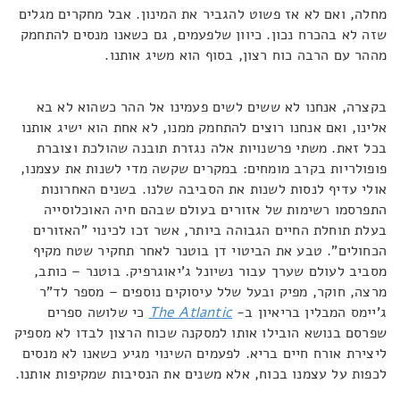
מחלה, ואם לא אז פשוט להגביר את המינון. אבל מחקרים מגלים
שזה לא בהכרח נכון. כיוון שלפעמים, גם כשאנו מנסים להתחמק
מההר עם הרבה כוח רצון, בסוף הוא משיג אותנו.
בקצרה, אנחנו לא ששים לשים פעמינו אל ההר כשהוא לא בא
אלינו, ואם אנחנו רוצים להתחמק ממנו, לא אחת הוא ישיג אותנו
בכל זאת. משתי פרשנויות אלה נגזרת תובנה שהולכת וצוברת
פופולריות בקרב מומחים: במקרים שקשה מדי לשנות את עצמנו,
אולי עדיף לנסות לשנות את הסביבה שלנו. בשנים האחרונות
התפרסמו רשימות של אזורים בעולם שבהם חיה האוכלוסייה
בעלת תוחלת החיים הגבוהה ביותר, אשר זכו לכינוי "האזורים
הכחולים". טבע את הביטוי דן בוטנר לאחר תחקיר שטח מקיף
מסביב לעולם שערך עבור נשיונל ג'יאוגרפיק. בוטנר – כותב,
מרצה, חוקר, מפיק ובעל שלל עיסוקים נוספים – מספר לד"ר
ג'יימס המבלין בריאיון ב-
The Atlantic
כי שלושה ספרים
שפרסם בנושא הובילו אותו למסקנה שכוח הרצון לבדו לא מספיק
ליצירת אורח חיים בריא. לפעמים השינוי מגיע כשאנו לא מנסים
לכפות על עצמנו בכוח, אלא משנים את הנסיבות שמקיפות אותנו.