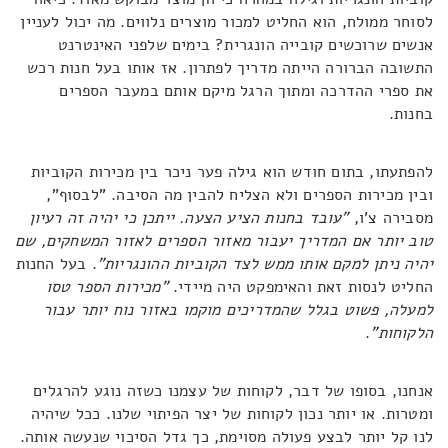
לסוחר ממולח, הוא החליט למכור מוצרים נלווים. מה יכול לעניין
אנשים שרוכשים קובייה הונגרית? בימים שלפני האינטרנט
התשובה הברורה הייתה מדריך לפתרון. אז אותו בעל חנות רכש
את ספרי ההדרכה ומתוך הרגל מיקם אותם במעבר הספרים
בחנות.
להפתעתו, בתום חודש הוא גילה פער ניכר בין מכירות הקוביות
ובין מכירות הספרים ולא הצליח להבין מה הסיבה. "לבסוף",
מסבירה צ'ו,
"עובד בחנות הציע הצעה. ייתכן כי יהיה זה רעיון
טוב יותר אם המדריך יעבור מאזור הספרים לאזור המשחקים, שם
יהיה ניתן למקם אותו ממש לצד הקוביות ההונגריות"
. בעל החנות
החליט לנסות זאת והאימפקט היה מיידי.
"מכירות הספר טסו
למעלה, פשוט בגלל שהמדריכים מוקמו באזור נוח יותר עבור
הלקוחות"
.
אנחנו, בסופו של דבר, לקוחות של עצמנו כשזה נוגע להרגלים
ומטרות. או יותר נכון לקוחות של יצר הפיתוי שלנו. ככל שיהיה
לנו קל יותר לבצע פעולה מסוימת, כך גדל הסיכוי שנעשה אותה.