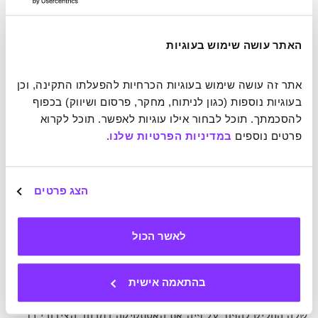
המבלין מכנה זאת
"הגישה של האדם העצל לאושר"
, ומבקש
מבוטנר לתאר את
"הסביבה האידיאלית – זאת שבה, אם אתה
מארגן נכון את חייך, אינך צריך שוב לנסות להיות בריא או
האתר עושה שימוש בעוגיות
מאושר"
. בוטנר, שמבין את האלמנט הסרקסטי בשאלה, מאמין כי
למרות זאת יש מספר דברים שחוזרים על עצמם במקומות שבהם
אתר זה עושה שימוש בעוגיות הכרחיות להפעלתו התקינה, וכן 
חיים אנשים מאושרים. הוא מונה דברים כמו: מגורים ליד מקורות
בעוגיות נוספות (כגון לניתוח, מחקר, פרסום ושיווק) בכפוף 
מים, חיים בעיר בגודל בינוני, שבילי אופניים ליד הבית, ביטחון
להסכמתך. תוכל לבחור אילו עוגיות לאפשר. תוכל לקרוא 
כלכלי (שבא לידי ביטוי בחסכונות), השקעה בחוויות במקום
פרטים נוספים 
במדיניות הפרטיות שלנו
.
במוצרים חומריים וכן הלאה. כל אלה הם החלטות שאנו מקבלים
במהלך חיינו ויכולים להוות תשתית יציבה שמקיפה אותנו
ומספקת איכות חיים בת-קיימא ללא צורך בהשקעה נוספת.
הצג פרטים
בצדק תוהה המבלין – מה החוכמה הגדולה? הרי לעבור דירה, או
לסלול שבילי אופניים – אלו לא פעולות קטנות שאנחנו יכולים
לאשר הכול
לבצע מעכשיו לעכשיו. בתשובה טוען בוטנר כי אלה הרכיבים
הסטטיסטיים הבולטים, אך יש דברים אחרים שאפשר לעשות כדי
לעצב את הסביבה די בקלות ולקטוף את הפירות לאורך זמן. הוא
בהתאמה אישית
מביא דוגמה של עיירה קטנה בקליפורניה, שראש העיר האדריכל
שלה החליט להפוך על פיה את האסתטיקה במרחב הציבורי כך