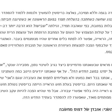
ה בגפה וללא תמיכה, נאלצה כריסטין להמשיך ולנסות ללמוד להסתדר 
נוג שחשה כשחתכה בהצלחה תפוז בפעם הראשונה או כשטיגנה חביתה מ
לות במטבח, כפי שאהבה תמיד, וגילתה
"שבישול הוא הרבה יותר רב-
על קולות הפצפוץ של השום על המחבת הרותחת ועל עוצמת הריח שהו
ה, הראייה, אפשר לה לפתח כלים אחרים שהיו מנומנמים בעבר. האתגר
ד שלבסוף הפכה למנצחת העיוורת הראשונה של תוכנית הטלוויזיה
מאס
סס.
מראים שכשאנחנו מדמיינים כיצד נגיב לשינוי נתון, מסבירה שנקר,
"אנ
של ימינו במצב החדש הזה"
. על אף שאנחנו יודעים היטב כמה השתנינו 
, אנחנו בכל זאת כמעט ולא מצליחים לתפוס את העובדה שגם ה'אני' שי
י שאנחנו היום. כריסטין בעלת חוש הראייה הייתה כריסטין נטולת חושי
 ראייה היה בלתי אפשרי עבורה. אבל מי שהיא הפכה להיות עקב השינוי
מפותחים מאוד, שאפשרו לה להסתדר בעתיד החדש הזה.
שני: אובדן של דפוס מחשבה