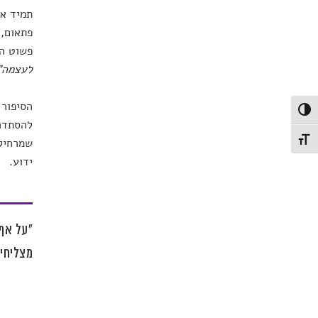
תמיד אה
פתאום, 
פשוט הפ
לעצמה"
הסיפור 
פעל/כבה ניגודיות גבוהה
להסתדר 
שמרחיק 
תג גודל גופן
ידוע.
"על אף 
מצליחים