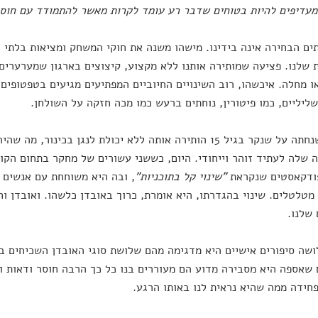
מעדיפים להיות בטוחים שדבר רע עומד לקרות מאשר להתמודד עם חוסר
ים הבחירה אינה בידינו. מישהו משנה את חוקי המשחק ומציאות בלתי צ
 שלנו. פציעה שמותירה אותנו ללא מקצוע, קיצוצים בארגון שמערערים 
ו מחלה. איכשהו, רוב השינויים החיוביים המפתיעים מגיעים בטפטופים
שליליים, כמו פיטורין, נוחתים ברעש כמו מכה חזקה על השולחן.
המכה שנחתה על שנקר בגיל 15 הותירה אותה ללא יכולת לנגן בכינו
שלה לעתיד זוהר וייחודי. היום, כששני עשורים של מחקר בתחום הקוג
ודקאסטים שנקראת
"שינוי קל בתוכניות"
, ובה היא משוחחת עם אנשים ש
 מטלטלים. שינוי בהגדרתו, היא אומרת, כרוך באובדן כלשהו. ואובדן וח
שלנו.
שה סיפורים אישיים היא מדגימה מהם שלושת סוגי האובדן השכיחים בי
שאספה היא מסבירה מדוע הם מעוררים בנו כל כך הרבה חוסר ודאות ו
חידה ממה שהיא נראית לנו באותו הרגע.