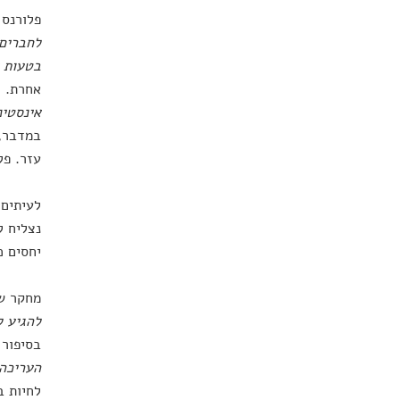
פלורנס 
לחברים.
בטעות א
אחרת. ליבה 
אינסטינ
במדבר, 
עזר. פל
לעיתים 
נצליח ל
יחסים כ
מחקר ש
להגיע ל
בסיפור 
העריכה 
לחיות ב