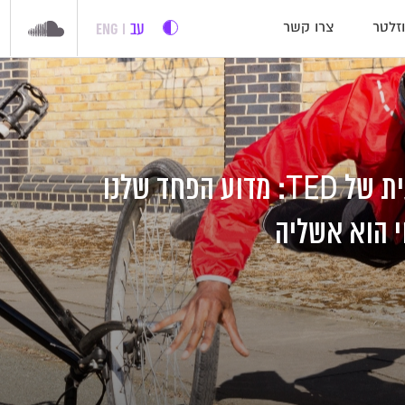
עב
ENG
זלטר
צרו קשר
ההרצאה השבועית של TED: מדוע הפחד שלנו
י הוא אשליה