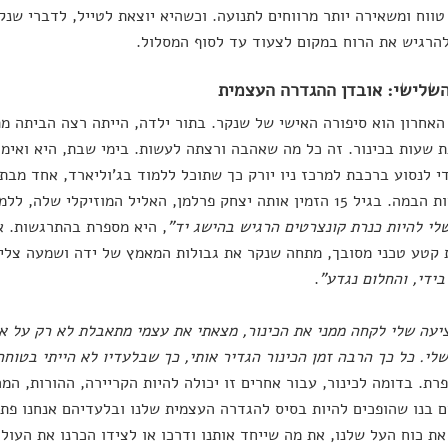
טווח ומשאירה יותר מרווחים לתנועה. וכשהיא יוצאת לטייל, לדברי שנ
הרגיש את הרוח במקום לצעוד עד לסוף המסלול.
שלישי: אובדן ההגדרה העצמית
האחרון הוא סיפורה האישי של שנקר. בתור ילדה, הייתה רצה הביתה מ
 שעות בכינור. זה כל מה שאהבה ורצתה לעשות. בימי שבת, היא ואימה
י לנסוע ברכבת למרכז ניו יורק כך שתוכל ללמוד בג'וליארד, אחד מב
 אותה יצחק פרלמן, האליל המוזיקלי שלה, ללמוד אצלו באופן פרטי.
לי להיות כנרת קונצרטים הרגיש בהישג יד"
, היא מספרת בהתרגשות. א
קטע טכני מסובך, מתחה שנקר את גבולות המאמץ של ידה ושמעה צליל
בידי, והחלום נגדע"
.
עה שלי לקחה ממני את הכינור, מצאתי את עצמי מתאבלת לא רק על או
לי. כל כך הרבה זמן הכינור הגדיר אותי, כך שבלעדיו לא הייתי בטוחה מ
רת. בדומה לכינור, עבור אחרים זו יכולה להיות הקריירה, ההורות, המר
 בנו שהופכים להיות בסיס להגדרה העצמית שלנו ובלעדיהם אנחנו פתא
את כוח העל שלנו, את מה שייחד אותנו ודרכו או לצידו הכרנו את העולם