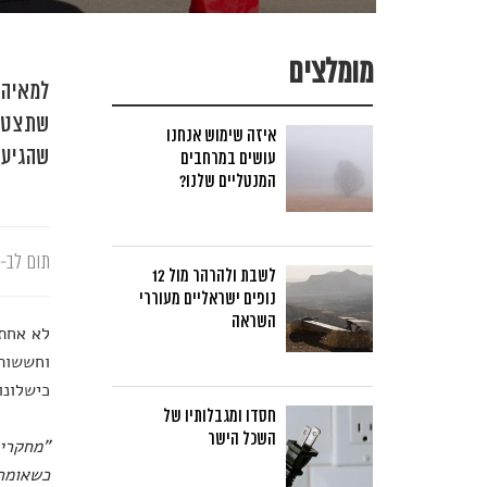
מומלצים
למאיה 
שתצטרך
איזה שימוש אנחנו
שהגיע 
עושים במרחבים
המנטליים שלנו?
תום לב-א
לשבת ולהרהר מול 12
נופים ישראליים מעוררי
השראה
לא אחת 
וחששות.
כישלונו
חסדו ומגבלותיו של
השכל הישר
"מחקרים
כשאומרי