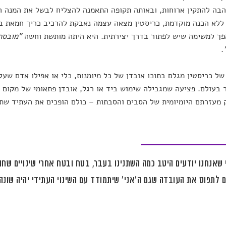
בה להתקין ארוחות, ובאותה תקופה התאמנה להצליח לבשל את המנה ה
ללא הכנה מוקדמת, כריסטין מצאה עצמה נאבקת להרכיב כריך חמאת בוט
ך למשימה שיש לפתור בדרך יצירתית. היא היתה מותשת וחשה
"מובסת
.
של כריסטין מגלם בתוכו אובדן של כל מיומנות, כלי או אפילו אדם שעל
בעולם. פציעה שמגבילה שימוש ביד או רגל, אובדן פתאומי של מקום מ
מעזרתם היומיומית של הסבים והסבתות – כולם הופכים את העתיד שתכ
שאנחנו יודעים היטב כמה השתנינו בעבר, בטח ובטח אחרי שינויים שחוו
 לתפוס את העובדה שגם ה'אני' שיתמודד עם השינוי העתידי יהיה שונה 