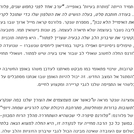
תמיד הייתה 'פותרת בעיות' באופייה.
"
ערב אחד לפני כחמש שנים, פלור
 בעודה חותכת סלט, בעלה הושיט לה את הטלפון שלו כדי שתוכל לקר
ת האימייל הלא נכון"
, מספרת שנקר. פלורנס קראה מייל ארוך שבו בע
נשבר בעוצמה שלא תיארה לעצמה. 25 שנות נישואין תמו. מטבעה,
קטיבי את שיברון הלב שלה כבעיה שצריך לפתור"
. היא פיתחה תוכנית 
טיפולים ניסיוניים ואפילו ביקור במוזיאון ליחסים שנשברו – שנועדה 
ורנס החלה לחשוב שאולי לב שבור אינו בעיה שיש לפתור. ושאולי תחוש
קרובות, שינוי פתאומי כמו מבקש מאיתנו לעדכן משהו באופן החשיבה 
הסתגל אל המצב החדש. זה יכול להיות האופן שבו אנחנו מסתכלים על 
לשהי או התפיסה שלנו לגבי קריירה ומקצוע לחיים.
מציגה שנקר מראה ש
"כאשר אנו מצמצמים את הצורך שלנו במה שנקרא ס
תשובות ברורות ומוחלטות, מתרחבת היכולת שלנו להרגיש שמחה ויופי"
של פלורנס:
"פלורנס סיפרה לי שכשהיא השתחררה מהלך הרוח המכוון-
במשך כל כך הרבה מחייה עד לנקודה זו, היא החלה למצוא הנאה בלתי 
שלום עם העובדה שאינה מבינה הכול לגבי שיברון הזוגיות והלב שלה. 