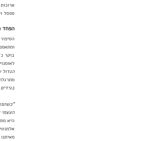
ארוכות 
ספסל ול
הפחד ה
הסיפור 
ומתאמנת
בוקר כד
לאומנויות הבמה. בגיל 15 הזמין
הגדול ש
מתרגלת 
בגידים 
"כשהפצי
העצמי ש
היא מספ
אלמנטים
מאיתנו 