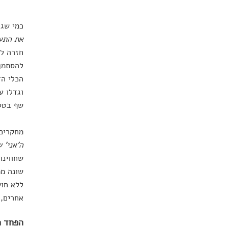
כמי שגר
את התע
חזרה לב
להסתמך 
הכלי הז
וגדלו ע
שף בטק
מחקרים 
ה'אני' 
שחווינו
שונה ממ
ללא חוש
אחרים, 
הפחד ה