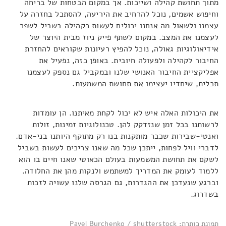
מתוך תחושת קהילה ושייכות. אך במקום הבטחות של בריחה
וחיפוש אשמים, נוכל להרחיב את היריעה, להסתכל בחזרה על
עצמנו ולשאול מה אנחנו יכולים לעשות כקהילה בשביל לשפר
לעצמנו את המצב. במקום לשתף פייק ניוז מבית היוצר של
אידיאולוגיות גאולה, נוכל להפיץ רעיונות שקוראים להחזרת
החיבור לקהילה ולפעולה חיובית. באופן כזה, נפעיל את
אפליקציית החיבור האנושי שלנו ובמקביל גם נספק לעצמנו
תכלית, שיחדיו יעצימו את תחושת המשמעות.
את היכולות האלה איש לא יכול לקחת מאיתנו. הן עומדות
לרשותנו בכל זמן שנזדקק להן. טכנולוגיות זמינות, זולות
ואנטי-שבירות שכבר מותקנות בנו רק מתוקף היותנו בני-אדם.
לדברי וויל לפחות, ייתכן שכל מה שאנו צריכים לעשות בשביל
לשקם את תחושת המשמעות בעולם הכאוטי שאנו חיים בו הוא
ללמוד לעומק את המדריך למשתמש ולנקות מהן את החלודה.
וברגע שנעדכן את ההגדרות, גם הגרסה שלנו עשויה לזכות
בשדרוג.
תמונת כותרת: Pavel Burchenko / shutterstock