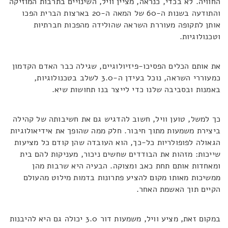
החוויה. לא בכדי, כנראה, מציין וויל, השינויים בתרבות המוזיקה
והתודעה בשנות ה-60 של המאה ה-20 בארצות הברית הפכו
אותן לתקופה מעוררת השראה שהולידה מהפכות חברתיות
וטכנולוגיות.
את אותם הכלים הפסיכו-פיזיולוגיים, שגילה כבר האדם הקדמון
כמעוררי השראה, נוכל בעידן ה-3.0 לשלב בטכנולוגיות,
באמנות ובסביבה שלנו כדי לייצר בנו תחושות שיא.
כך למשל, טוען וויל, חשוב להדגיש גם את חשיבותה של קהילה
ביצירת משמעות מתוך חיבור. חלק ממה שהופך את אידיאולוגיות
הגאולה לפופולריות כל-כך, הוא העובדה שהן קודם כל מציעות
שייכות: מזהות את הבודדים שחשים ניכור, מעניקות להם בית
ומאחדות אותם תחת כאב ומצוקה. הבעיה היא שרבות מהן
ממשיכות מאותו מקום להציע פתרונות בדמות מילוט מהעולם
הקיים תוך האשמת האחר.
במקום זאת, מציע וויל, משמעות דור 3.0 יכולה גם היא להיבנות