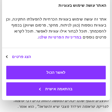
האתר עושה שימוש בעוגיות
נוסף על כך, וויל מדגיש שהפתרון המשולב דור 3 צריך להיות גם
אנטי-שביר.
"כזה שדווקא מעמיק ונעשה חזק יותר, משתרש
יותר ואפקטיבי יותר, בזמן שהדברים מתפוררים מסביב".
אתר זה עושה שימוש בעוגיות הכרחיות להפעלתו התקינה, וכן 
בעוגיות נוספות (כגון לניתוח, מחקר, פרסום ושיווק) בכפוף 
להסכמתך. תוכל לבחור אילו עוגיות לאפשר. תוכל לקרוא 
תשובה כזו עשויה בשלב זה להישמע דמיונית, אך וויל מסביר
פרטים נוספים 
במדיניות הפרטיות שלנו
.
שהיא יותר פשוטה ממה שנדמה לנו. למעשה, פתרונות כאלה כבר
נמצאים ברשותנו מימים ימימה, טבועים בנו באופן מולד רק
מתוקף היותנו אנושיים.
הצג פרטים
יש לנו על מי להישען
לאשר הכול
לדברי וויל, אם אנחנו רוצים למצוא פתרונות אפקטיביים
שזמינים לכולנו, כדאי להתחיל במה שכבר נמצא בארגז הכלים
האנושי שלנו: ה"טכנולוגיות", משמע, הנוירולוגיות והפיזיולוגיות
בהתאמה אישית
שמאפשרות את היכולות הפסיכולוגיות והחברתיות שלנו.
"מערכת
העצבים והגוף שלנו יכולים למעשה להוות כלים רבי עוצמה
לפריקת טראומה ועידוד מצבי שיא והשראה",
הוא אומר.