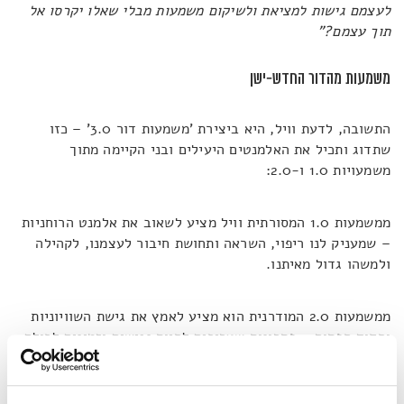
לעצמם גישות למציאת ולשיקום משמעות מבלי שאלו יקרסו אל
תוך עצמם?"
משמעות מהדור החדש-ישן
התשובה, לדעת וויל, היא ביצירת 'משמעות דור 3.0' – כזו
שתדוג ותכיל את האלמנטים היעילים ובני הקיימה מתוך
משמעויות 1.0 ו-2.0:
ממשמעות 1.0 המסורתית וויל מציע לשאוב את אלמנט הרוחניות
– שמעניק לנו ריפוי, השראה ותחושת חיבור לעצמנו, לקהילה
ולמשהו גדול מאיתנו.
ממשמעות 2.0 המודרנית הוא מציע לאמץ את גישת השוויוניות
והקוד הפתוח – פתרונות שצריכים להיות נגישים וזמינים לכולם
באופן שווה: זולים מאוד או אפילו בחינם, וניתנים להתאמה
אישית.