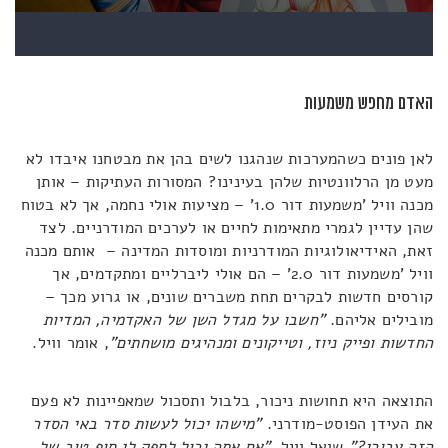
האדם מחפש משמעות
לאן פונים כשהמערכות שנהגנו לשים בהן את מבטחנו איבדו לא
מעט מן הרלוונטיות שלהן בעינינו? המסורות העתיקות – אותן
מכנה וויל 'משמעות דור 1.0' – מציעות אולי נחמה, אך לא בטוח
שהן עדיין לגמרי מתאימות לחיים או לערכים המודרניים. לצד
זאת, האידיאולוגיות המודרניות ומוסדות המדינה – אותם מכנה
וויל 'משמעות דור 2.0' – הם אולי ליברליים ומתקדמים, אך
קורסים חדשות לבקרים תחת משברים שונים, או גרוע מכך –
מובילים אליהם.
"חשבו על מגדל השן של האקדמיה, המדיות
החדשות ופייק ניוז, וטייקונים ומנהיגים מושחתים"
, אומר וויל.
התוצאה היא תחושות ניכור, בלבול ותסכול שמאפיינות לא פעם
את העידן הפוסט-מודרני.
"מישהו יכול לעשות סדר באי הסדר
הזה עבורי?"
שואל וויל
. "אם אתה יכול לספק לי סוף טוב של