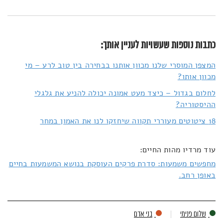
כתבות נוספות שעשויות לעניין אותך:
המצפן המוסרי שלנו מכוון אותנו בבחירה בין טוב לרע – מי
מכוון אותו?
לחלום בגדול – כיצד מעט אמונה יכולה להניע את גלגלי
ההיסטוריה?
18 ציטוטים מעוררי תקווה שיחזקו לנו את האמון במחר
עוד מרדיו מהות החיים:
מחפשים משמעות: סדרת פרקים העוסקת בנושא המשמעות בחיים
באופן רחב.
שלום פנימי
בני אדם