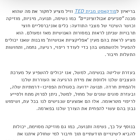
בריאיון ל
פודקאסט מבית
TED
וויל מציע לחקור את מה שהוא
מכנה
"מניעים אבולוציוניים"
כמו נשימה, תנועה, מיניות, מוזיקה
וכושר השינוי של מצבי התודעה: כלים אוניברסליים חוצי
תרבויות שניתן לראות במסורות האנושיות מאז ומעולם. הוא
מציע לראות בהם מעין 'אפליקציות אנושיות' מובנות שאנו יכולים
להפעיל ולהשתמש בהן כדי לעודד ריפוי, רגיעה, נחמה, ותחושות
התעלות חיבור.
בעזרת שליטה בנשימה, למשל, אנו יכולים להשפיע על מערכת
העצבים שלנו ולווסת את מידת הרגיעה או העוררות שלנו
ולהפחית חרדה. תנועה ידועה בסגולות הפסיכו-דרמתיות שלה,
ובעזרת סוגים שונים של מחול, למשל, ניתן לפרוק מתח ולסייע
לריפוי מטראומה. אלו הם אמצעים שנגישים לנו בכל עת, ושימוש
נבון בהם עשוי להפחית את הצורך שלנו בפארמה.
בנוסף על כך, נשימה ותנועה, כמו גם מוזיקה מסוימת, יכולות
להביא לשינויים תודעתיים תוך חיבור למי שחולק איתנו את