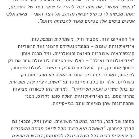
'באושר ועושר', אם אתה יכול להגיד לי שאני בצד של הטובים,
ואתה מבטיח לי כרטיס יציאה מוזהב אל הצד השני
–
מאות אלפי
אנשים בימים אלו פגיעים מאוד להבטחה הזאת".
אל הוואקום הזה, מסביר וויל, משתחלות ומתפשטות
אידיאולוגיות שונות – מפונדמנטליזם קיצוני ועד תיאוריות
קונספירציה שצוברות תאוצה ופופולריות. וויל מכנה אותן
"אידיאולוגיות גאולה" – כאלו שמבטיחות לנו עולם אחר אם רק
ניסחף אחריהן, תוך התעלמות מהנזק המצטבר לעולם שייוותר,
לשיטתן, מאחור. לדבריו, התורות האלה לא מתקיימות רק
בשוליים, אלא גם בלב המיינסטרים:
"חשוב לציין שהן מופיעות
גם בוול סטריט ועמק הסיליקון"
. למרות שהן לכאורה מציעות
פתרון קסם, גם האידיאולוגיות האלה סופן לקרוס, מפני
שהפתרונות שהן מציעות אינם בני-קיימה.
בסופו של דבר, מדובר במשבר משמעות, טוען וויל, ומכאן גם
הדרך לפתרון.
"השאלה היא כיצד נוכל לייצר מבנים משחררים
כך שאנשים רבים בכל העולם יוכלו להתנסות, לחדש ולהתאים