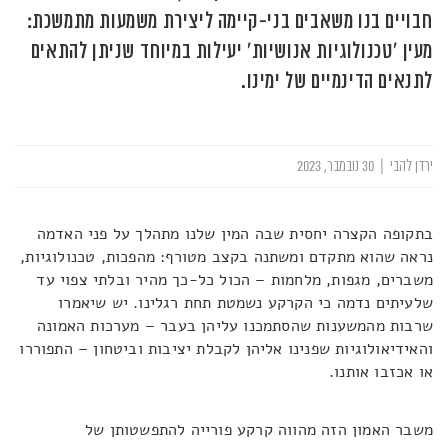
חבויים בנו משאבים בני-קיימה ליצירת משמעות מתמשכת:
מעין 'טכנולוגיות אנושיות' יעילות במיוחד שניתן להתאים
לתנאים הדינמיים של ימינו.
ירדן להבי
|
30 נובמבר, 2023
בתקופה הקצרה יחסית שבה המין שלנו מתהלך על פני האדמה
נראה שהוא מתקדם ומשתנה בקצב מטורף: מהפכות, טכנולוגיות,
משברים, מגפות, מלחמות – הכול כל-כך מהיר ובלתי צפוי עד
שלעיתים נדמה כי הקרקע נשמטת תחת רגלינו. יש שיאמרו
שרבות מהמשענות שהסתמכנו עליהן בעבר – מערכות האמונה
והאידיאולוגיות שפנינו אליהן לקבלת יציבות וביטחון – התפוררו
או אכזבו אותנו.
משבר האמון הזה מהווה קרקע פורייה להתפשטותן של