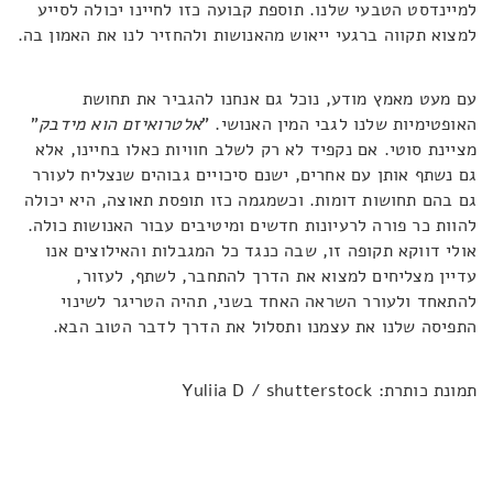
למיינדסט הטבעי שלנו. תוספת קבועה כזו לחיינו יכולה לסייע
למצוא תקווה ברגעי ייאוש מהאנושות ולהחזיר לנו את האמון בה.
עם מעט מאמץ מודע, נוכל גם אנחנו להגביר את תחושת
האופטימיות שלנו לגבי המין האנושי. "
אלטרואיזם הוא מידבק
"
מציינת סוטי. אם נקפיד לא רק לשלב חוויות כאלו בחיינו, אלא
גם נשתף אותן עם אחרים, ישנם סיכויים גבוהים שנצליח לעורר
גם בהם תחושות דומות. וכשמגמה כזו תופסת תאוצה, היא יכולה
להוות כר פורה לרעיונות חדשים ומיטיבים עבור האנושות כולה.
אולי דווקא תקופה זו, שבה כנגד כל המגבלות והאילוצים אנו
עדיין מצליחים למצוא את הדרך להתחבר, לשתף, לעזור,
להתאחד ולעורר השראה האחד בשני, תהיה הטריגר לשינוי
התפיסה שלנו את עצמנו ותסלול את הדרך לדבר הטוב הבא.
תמונת כותרת: Yuliia D / shutterstock