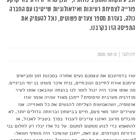
פורייה לצמיחת רעיונות ואידאולוגיות שייטיבו עם החברה
כולה. בעזרת מספר צעדים פשוטים, נוכל להעמיק את
התפיסה הזו בקרבנו.
ירדן להבי
|
12 מאי, 2020
שוו בדמיונכם את עצמכם נעים אחורה במכונת זמן ומביאים
עימכם אורח לחייכם הנוכחיים, נניח איכר פשוט בן ימי הביניים.
מה אותו איכר היה יכול לומר לנו בהנחה שהבאנו אותו לעיר
מודרנית מערבית טיפוסית? ייתכן מאוד שהיה אומר שזו
אוטופיה, ושהאנושות הצליחה להגשים את כל מאווייה: אנו
עשירים יותר מאי פעם, חיים בביטחון וברווחה גדולים יותר, לא
סובלים מרעב ואיננו צריכים לעבוד בפרך בשביל לאכול, או
להתאמץ כדי לנוע ממקום למקום. על כל אלו יכלו רק לחלום בני
הדורות הקודמים. עם זאת, ייתכן שהאיכר היה מוסיף ושואל: