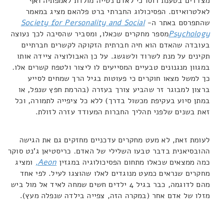
מצדדים בטענת רוסו כי לאדם נטייה מולדת לאמפתיה ואף
לאלטרואיזם. הפסיכולוג החברתי ברט פלהאם מציג במאמר
שהתפרסם באתר ה-
Society for Personality and Social
Psychology
מספר מחקרים שכאלו, ומסביר שהסיבה לכך נעוצה
בעובדה שהאדם הוא חיה חברתית הזקוקה לקשרים חברתיים
תקינים על מנת לשרוד ולשגשג. על כן האבולוציה ציידה אותו
במגוון מנגנונים טבעיים המסייעים לו ליצור ולטפח קשרים אלו.
כך למשל מצאו חוקרים כי פעוטות בגיל הרך שמחים לסייע
ברצון למבוגר זר שהביע צורך בעזרה (בהרמת חפץ שנפל, או
במתן סיוע בעקיפת מכשול בדרך) ללא כל ציפייה לתמורה, וכל
זאת בשנים שלפני תהליך החברות המעודד עזרה לזולת.
לעומת זאת, לא מעט מחקרים עדכניים מחזקים גם את הגישה
ההובסיאנית בדבר טבעו השלילי של האדם. כריסטיאן ג'נט סוקר
כמה ממצאים שכאלו מתחום הפסיכולוגיה במגזין
Aeon
,
ומציג
מחקרים שנראים כמעט מנוגדים לאלו שהוצגו לעיל. לפי אחד
מהם לדוגמה, כבר בגיל 4 ילדים חשים שמחה לאיד אל מול ביש
מזלו של אדם אחר (במקרה הזה, צפייה בילדה שנפלה מעץ).