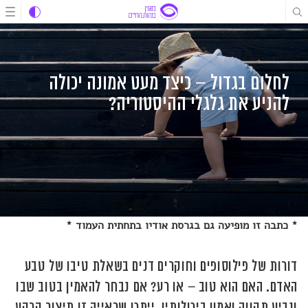
לג
לג
לג
תוכן
תוכן
ניווט
לחלום בגדול – כיצד מעט אמונה יכולה
להניע את גלגלי ההיסטוריה?
* כתבה זו מופיעה גם בגרסת אודיו בתחתית העמוד *
דורות של פילוסופים וחוקרים דנים בשאלת טיבו של טבע
האדם. האם הוא טוב – או רע? אם נבחר להאמין בטוב שבו
ונביע תקווה ואמון ביכולותיו, ייתכן שראייה זו תיצור קרקע