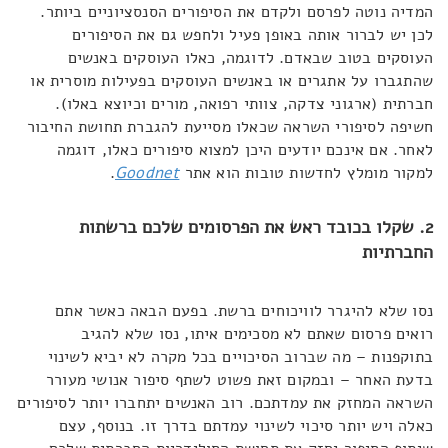
המדיה נוטה לפרסם ולקדם את הסיפורים הסנסציוניים ביותר.
לכן יש לברור אותה באופן פעיל ולחפש גם את הסיפורים
העוסקים בטוב שבאדם. לדוגמה, כאלו העוסקים באנשים
שהתגברו על אתגרים או באנשים העוסקים בפעילות מוסרית או
חברתית (ארגוני צדקה, צוותי רפואה, מורים וכיוצא באלו).
חשיפה לסיפורי השראה שכאלו מסייעת להגברת תחושת החיבור
לאחר. אם אינכם יודעים היכן למצוא סיפורים כאלו, דוגמה
למקור מומלץ לחדשות טובות הוא אתר
Goodnet
.
2. שקלו בכובד ראש את הפרסומים שלכם ברשתות
החברתיות
נסו שלא להיגרר לוויכוחים ברשת. בפעם הבאה כאשר אתם
רואים פרסום שאתם לא מסכימים איתו, נסו שלא להגיב
בתוקפנות – מה שברוב הסיכויים בכל מקרה לא יביא לשינוי
בדעת האחר – ובמקום זאת פשוט לשתף סיפור אנושי מעורר
השראה המחזק את עמדתכם. רוב האנשים יתחברו יותר לסיפורים
כאלה ויש יותר סיכוי לשינוי עמדתם בדרך זו. בנוסף, עצם