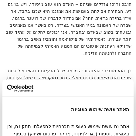
הובס ורוסו צודקים שניהם – האדם הוא טוב מיסודו, ויש בו גם
רע. הבחירה אם לתת באנושות את אמוננו היא שלנו בלבד. אך
איזו בחירה כדאית יותר? אם נחזור לדבריו של רוטגר ברגמן,
שכרה של האמונה במין האנושי בצידה. רק כאשר אנו מאמינים
ובוטחים בטוב שבאדם ובחברה, אנו יכולים לחלום על עתיד טוב
יותר עבורה. לאמירותיו של פוקויאמה ותומכיו משיב ברגמן
שדווקא רעיונות אוטופיים הם המנוע האמיתי לצמיחתה של
החברה ולהנעתה קדימה.
כך הוא מסביר: ההיסטוריה מראה שכל הרעיונות והאידאולוגיות
שהיום הם מציאות מובנת מאליה כמו דמוקרטיה, ביטול העבדות,
שוויון זכויות בין גברים ונשים ועוד, נחשבו למטורפים ובוטלו
בבוז בתחילת דרכם.
"רעיונות יכולים
[לשנות]
– ומשנים – את
העולם",
אומר ברגמן. הם התאפשרו הודות לגברים ולנשים
שחלמו אותם כנגד כל הסיכויים, לתקווה שהייתה להם לגבי עתיד
האתר עושה שימוש בעוגיות
המין האנושי ולאמונה האופטימית ביכולותיו.
אתר זה עושה שימוש בעוגיות הכרחיות להפעלתו התקינה, וכן 
אז מדוע בכל זאת נראה שאנו עומדים בפלאטו, ושאין יותר
בעוגיות נוספות (כגון לניתוח, מחקר, פרסום ושיווק) בכפוף 