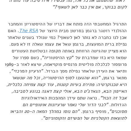
"לאחר שהשגתם את כל אלו, מה עכשיו? איזו סיבה עוד נותרה
לקום בבוקר, אם אין כבר לאן לשאוף?"
התרגיל המחשבתי הזה פותח את דבריו של ההיסטוריון והמחבר
ההולנדי רוטגר ברגמן בסרטון מבית היוצר של
The RSA
. האם
אכן לנו כחברה לא נותר לאן לשאוף? כמי שנולד בשנים שלאחר
נפילת ברית המועצות, ברגמן שאל את עצמו שאלה זו לא פעם.
הוא מציין שהגישה הרווחת באותה תקופה ובשלושת העשורים
שמאז היא כזו שמדברת על "קץ ההיסטוריה", כשם ספרו של
פרופסור לכלכלה פוליטית פרנסיס פוקויאמה, שיצא לאור ב-1989
ותיאר את העידן שלאחר נפילת מסך הברזל.
"הרעיון המרכזי",
מתאר ברגמן,
"הוא שהגענו לסוף ההיסטוריה, וכל מה שנשאר
היא טכנוקרטיה: פתירת בעיות קטנות, עוד קצת צמיחה כלכלית,
האייפון הבא, הגאדג'ט הבא, אולי קצת דאגה בנוגע לסביבה,
אבל זה הכול".
נראה שתם עידן המהפכות האידאולוגיות
הגדולות.
"לבני הדור שלי נאמר שרעיונות אוטופיים הם
מסוכנים"
, מוסיף ברגמן.
"הם נוסו במהלך המאה ה-20 והביאו
לתוצאות הקטלניות של הפשיזם והקומוניזם".