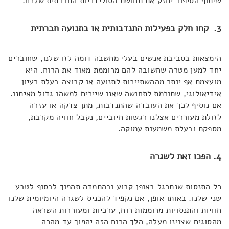
שיתוף הסיפור יחזק את תחושת הסולידריות החברתית שלכם.
3. קחו חלק בפעילות התנדבותית או בתנועה חברתית
הימצאות בסביבת אנשים בעלי מחשבה דומה לזו שלנו, שחוברים
יחד למען מטרה שחשובה להם מרוממת מאוד את הרוח. היא
מועצמת אף יותר מההשתייכות לתנועה או קבוצה בעלת רעיון
אידיאולוגי, שתורמת לתחושה שאנו שייכים למשהו גדול מאיתנו.
אם נוסיף לכך את העובדה שהתנדבות, מתן צדקה או עזרה
לזולת מעוררים אצלנו רגשות חיוביים, נקבל חוויה מקרבת,
מספקת ובעלת משמעות עמוקה.
4. הפכו זאת לשגרה
כל התנסות שנתרגל באופן קבוע ובהתמדה תהפוך לבסוף לטבע
שני שלנו. באותו אופן, אם נקפיד להכניס לשגרה היומיומית שלנו
חוויות והתנסויות מרוממות רוח, ערכיות ומעוררות השראה
מהסוגים שצוינו מעלה, הלך הרוח הזה יהפוך עד מהרה