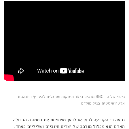
ניסוי של ה- BBC מדגים כיצד תינוקות מסוגלים להעדיף התנהגות
אלטרואיסטית בגיל מוקדם
נראה כי הקביעה לכאן או לכאן מפספסת את התמונה הגדולה.
האדם הוא מכלול מורכב של יצרים חיוביים ושליליים כאחד.