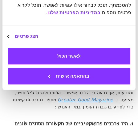
לחברה לאן להתקדם? מה שמעכב אותנו לדברי ברגמן היא
להסכמתך. תוכל לבחור אילו עוגיות לאפשר. תוכל לקרוא 
התפיסה השלילית שיש לנו כלפי האנושות.
"התקשורת והחברה
פרטים נוספים 
במדיניות הפרטיות שלנו
.
מציפים אותנו לרוב בחדשות רעות ובסיפורים על דברים
שמשתבשים ואנשים הסוטים מדרך הישר, כך שנוצרת בנו תחושה
של מציאות עגומה וחוסר אמון באחר. מה שנדרש על מנת להניע
את גלגלי הקדמה והשינוי הוא שינוי התפיסה שלנו לגבי טבע
הצג פרטים
האדם והגברת האמון בו".
לאשר הכול
4 דרכים להגביר את האמון בבני אדם
בהתאמה אישית
ואולם, לאור כל מה שידוע לנו על טבע האדם השנוי במחלוקת,
הגברת האמון בו אינה עניין של מה בכך. נדרשת עבודה
ומודעות, אך נראה כי הדבר אפשרי. הפסיכולוגית ג'יל סוטי,
מציעה ב-
Greater Good Magazine
מספר דרכים פרקטיות
כדי לסייע בהגברת האמון במין האנושי:
1. היו צרכנים פרואקטיביים של תקשורת מסוגים שונים