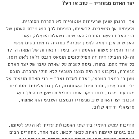
יצר האדם מנעוריו – טוב או רע?
אך ברגמן טוען שרעיונות אוטופיים לא בהכרח מסוכנים,
ולעיתים אף מיטיבים. לראייתו, המפתח לכך הוא מידת האמון של
בני האדם בשאר החברה האנושית. נשאלת השאלה, האם
האנושות אכן ראויה לאמון שכזה? בסוגיה זו מתחבטים אנשי
הרוח והמדע משחר ההיסטוריה. בעידן הנאורות של המאה ה-17
וה-18 הובילו דיון זה הפילוסופים תומאס הובס וז'אן ז'אק רוסו.
כל אחד מהם, בתורו, ניסה לענות על שאלת טיבו של יצר האדם
מנעוריו, ולקבוע מה היה מצבו הטבעי ללא חוקי החברה: הובס
טען כי במצב הטבעי, "אדם לאדם זאב" – בני האדם מונעים על
ידי חוסר אמון, תחרותיות וגאוותנות, ולכן גם אלימים ומסוכנים
מטבעם. מנגד, רוסו ביקר אותו בחריפות וטען שההיפך הוא
הנכון: יצר האדם טוב מנעוריו ובמצבו הטבעי הוא אמפתי,
סוציאלי ורודף שלום.
הוויכוח עתיק היומין בין שתי האסכולות עדיין לא הגיע לסיומו,
וגם בימינו קיימות ראיות לכאן ולכאן. מצד אחד, מחקרים רבים