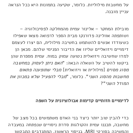
על מחשבות מילוליות. כלומר, שקיעה בתמונות היא ככל הנראה
עניין מובנה.
מובילת המחקר – אלינור עמית מהמחלקה לפסיכולוגיה –
ושותפתה אוולינה פדורנקו מבית הספר לרפואה מצאו שאפילו
כשעודדו אנשים להשתמש בחשיבה מילולית, הם יצרו לעצמם
דימויים ויזואליים שליוו את הדיבור הפנימי שלהם. מכאן הן
למדו שחשיבה ויזואלית נטועה עמוק במוח. עמית מספרת שהן
ביקשו להשיב על השאלה הבאה: "
האם ניתן לעסוק במחשבה
מסוג מסוים
[מילולית או ויזואלית]
מבלי שתופענה פתאום
מחשבות מהסוג השני
". כלומר, "
מבלי להפעיל שלא במכוון את
המודל השני
"?
לדימויים חזותיים קדימות אבולוציונית על השפה
כדי להבין טוב יותר כיצד בני האדם משתמשים בכל מצב של
מחשבה, תכננו עמית והקולגות סדרת ניסויים שנפתחה במעבדה
והמשיכה בסורקי MRI. בניסוי הראשון, המתנדבים התבקשו