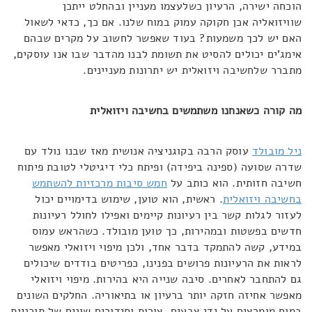
הוכחה ישירה, הרעיון כשלעצמו מעניין ובהחלט ייתכן
שוויזואליה אכן חקוקה עמוק במוח שלנו. אם כך, כדאי לשאול
האם יש לכך משמעות? בעוד שאפשר לחשוב על מקרים שבהם
אימג'ים יכולים להסיט את תשומת לבנו מהדבר שבו אנו עוסקים,
מתברר שלחשיבה ויזואלית יש יתרונות מעניינים.
מה קורה כשאנחנו משתמשים בחשיבה ויזואלית
ניל מובולד
עוסק הרבה בקוגניציה אנושית מאז שבנו נולד עם
שדרה שסועה (ספינה ביפידה) ופיתח כלי דיגיטלי לטובת פיתוח
חשיבה חזותית. הוא כותב על
חמש סיבות מרכזיות להשתמש
בחשיבה ויזואלית
. ראשית, הוא טוען, שימוש בדימויים יכול
לעזור לגלות קשר בין רעיונות קיימים ואפילו לחולל רעיונות
חדשים בפשטות ובמהירות, כך טוען מובולד. כשהראש עמוס
במידע, קשה להתמקד בדבר אחד, ולכן מיפוי ויזואלי מאפשר
לראות את הרעיונות פרושים בפנינו, כפריטים בודדים שיכולים
גם להתחבר לאחרים. סיבה שנייה היא בהירות. מיפוי ויזואלי
מאפשר אחיזה חזקה יותר ברעיון או בתיאוריה. החלקים השונים
במוח מומרצים על ידי צבעים, צורות וסידורים שונים של תוכניות