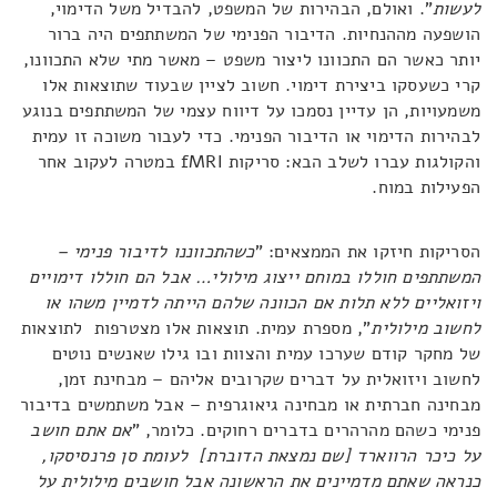
לעשות
". ואולם, הבהירות של המשפט, להבדיל משל הדימוי,
הושפעה מההנחיות. הדיבור הפנימי של המשתתפים היה ברור
יותר כאשר הם התכוונו ליצור משפט – מאשר מתי שלא התכוונו,
קרי כשעסקו ביצירת דימוי. חשוב לציין שבעוד שתוצאות אלו
משמעויות, הן עדיין נסמכו על דיווח עצמי של המשתתפים בנוגע
לבהירות הדימוי או הדיבור הפנימי. כדי לעבור משוכה זו עמית
והקולגות עברו לשלב הבא: סריקות fMRI במטרה לעקוב אחר
הפעילות במוח.
הסריקות חיזקו את הממצאים: "
כשהתכווננו לדיבור פנימי –
המשתתפים חוללו במוחם ייצוג מילולי… אבל הם חוללו דימויים
ויזואליים ללא תלות אם הכוונה שלהם הייתה לדמיין משהו או
לחשוב מילולית
", מספרת עמית. תוצאות אלו מצטרפות לתוצאות
של מחקר קודם שערכו עמית והצוות ובו גילו שאנשים נוטים
לחשוב ויזואלית על דברים שקרובים אליהם – מבחינת זמן,
מבחינה חברתית או מבחינה גיאוגרפית – אבל משתמשים בדיבור
פנימי כשהם מהרהרים בדברים רחוקים. כלומר, "
אם אתם חושב
על כיכר הרווארד [שם נמצאת הדוברת] לעומת סן פרנסיסקו,
כנראה שאתם מדמיינים את הראשונה אבל חושבים מילולית על