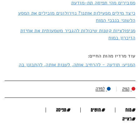
מסבירים מהי תפיסה תת-מודעת
כיצד מילים מפעילות אותנו? נוירולוגים מובילים את המסע
הלשוני בנבכי המוח
מניפולציות קטנות שיכולות להגביר משמעותית את אחיזת
הזיכרון במוח
עוד מרדיו מהות החיים:
המניע: תודעה - להרחיב אותה, לשנות אותה, להתבונן בה
הוויה
למידה
#
#
#
מוח
חושים
תפיסה
#
ראייה