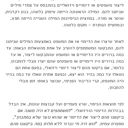
ליצור משפטים או דימויים ויזואליים בהתבסס על צמדי מילים
שניתנו להם. המילה הראשונה הייתה עיסוק כלשהו, כגון רקדנית,
שוטר או מורה. במחצית הניסיונות המילה השנייה הייתה חפץ,
ובמחצית הנותרת – מקום כלשהו.
לאחר שיצרו את הדימוי או את המשפט באמצעות המילים שניתנו
להם, התבקשו המשתתפים להשיב על אחת מהשאלות הבאות: עד
כמה ברורים היו הדימויים או המשפט שהתבקשו ליצור, או עד
כמה ברורים היו דימויים או משפטים שהם יצרו מבלי להתכוון.
כלומר, אם ביקשו מהם ליצור דימוי ויזואלי, בפעם אחת הם
נשאלו עד כמה בהיר הוא יצא, ובפעם אחרת שאלו עד כמה בהיר
היה המשפט, קרי הדיבור הפנימי, שנוצר באותו זמן מבלי
להתכוון.
לפי תוצאות הניסוי, שרץ פעמיים ועל קבוצות שונות, אין הבדל
בבהירות הדימוי הוויזואלי. "
למשתתפים לא היה משנה אם
ביקשנו מהם ליצור את הדימוי או שהוא נוצר שלא במתכוון
",
מספרת עמית. "
הוא היה חי וברור ללא תלות במה ביקשנו מהם