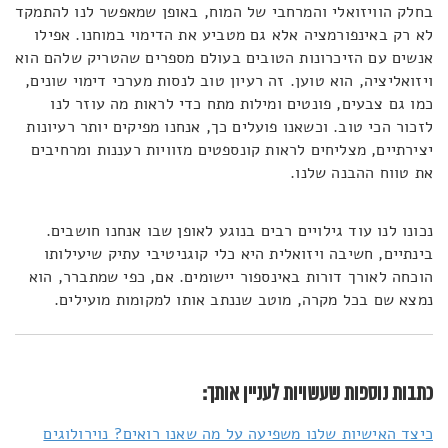
בחלק הוויזואלי והמרחבי של המוח, באופן שמאפשר לנו להתמקד
לא רק באינפורמציה אלא גם מטביע את הדימוי במוחנו. אפילו
אנשים עם הזיכרונות הטובים בעולם מספרים שהטריק שלהם הוא
ויזואליציה, הוא טוען. זה רעיון טוב לנסות מערכי דימוי שונים,
כמו גם צבעים, פונטים ומילות מתח כדי לראות מה עוזר לנו
לזכור הכי טוב. וכשאנו פועלים כך, אנחנו מפיקים יותר רעיונות
יצירתיים, מצליחים לראות קונספטים מזוויות רעננות ומרחיבים
את טווח ההבנה שלנו.
נכונו לנו עוד גילויים רבים בנוגע לאופן שבו אנחנו חושבים.
בינתיים, חשיבה ויזואלית היא כלי קוגניטיבי עתיק שיעילותו
הוכחה לאורך דורות באינספור יישומים. אם, כפי שמתברר, הוא
נמצא שם בכל מקרה, מוטב שננתב אותו למקומות מועילים.
כתבות נוספות שעשויות לעניין אותך:
כיצד האישיות שלנו משפיעה על מה שאנו רואים? נוירולוגים