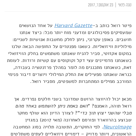
נוגה פנאי
|
23 אוקטובר, 2017
פיטר רואל כותב ב-
Harvard Gazette
על אחד הנושאים
שמעסיקים פסיכולוגים ומדעני מוח יותר מכל: כיצד אנחנו
חושבים. באופן עקרוני, ניתן לחלק מחשבות אנושיות לשניים:
מילוליות וויזואליות. כשאנו מפנטזים על החופשה הבאה שלנו
במקום אקזוטי, סביר להניח שאנחנו משתמשים בחלק הוויזואלי
כשאנחנו מדמיינים עצי דקל וקוקוסים עם קשיות ורודות. לעומת
זאת, כשאנחנו מתכננים מה לומר במהלך פרזנטציה בעבודה,
כנראה שאנחנו מפעילים את החלק המילולי ויוצרים דיבור פנימי
המורכב ממילים המתחברות למשפטים, מסביר רואל.
מכאן יכול להיווצר הרושם שמדובר בשני חלקים נפרדים. אך
רואל תוהה, האמנם? "
האם באמת ניתן להשתמש באחד מהם
מבלי שהשני יצוץ תוך כדי
"? לצורך הדיון הוא שולף מחקר
שבוצע בהרווארד ופורסם לאחרונה (מאי 2017) במגזין
NeuroImage
. לפי החוקרים, התשובה תלויה בסוג המחשבה
הראשונית, ויותר מדויק – דימויים ויזואליים לעתים משתלטים