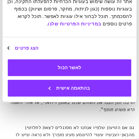
אתר זה עושה שימוש בעוגיות הכרחיות להפעלתו התקינה, וכן 
הרחוק.
בעוגיות נוספות (כגון לניתוח, מחקר, פרסום ושיווק) בכפוף 
להסכמתך. תוכל לבחור אילו עוגיות לאפשר. תוכל לקרוא 
במחקר החדש, כאמור, נמצא שאפילו כשאנשים מנסים באופן
פרטים נוספים 
במדיניות הפרטיות שלנו
.
מודע לחשוב בצורה מילולית, כמעט תמיד חודרת למוחם חשיבה
ויזואלית. יחד עם המחקר הקודם, נטייה זו מצביעה על כך
שאנשים מקורקעים יותר בהווה אפילו כשהם מנסים להשתמש
הצג פרטים
בצורת חשיבה שלרוב שמורה לעניינים שמתרחשים בעתיד.
לטענת עמית, "זה [תוצאות המחקר]
מצביע על כך שאנחנו לא
לאשר הכול
יכולים באמת ללכת מעבר לכאן ועכשיו ולחשוב בצורה
אבסטרקטית על אנשים אחרים, מקומות או זמנים
", והיא מוסיפה
שזה החיווט החדש של המוח שלנו ואולי יש לכך סיבות
בהתאמה אישית
אבולוציוניות, שכן "
לא תמיד היינו יצורים מילוליים. במשך
הרבה זמן הבנו את העולם שלנו באופן ויזואלי, אז אולי השפה
היא פשוט תוסף
".
גם אם הטיעון שלפיו אנחנו לא מסוגלים לצאת לחלוטין
מהכאן-ועכשיו עשוי להישמע מעט מופרך ולא נראה שיש לו