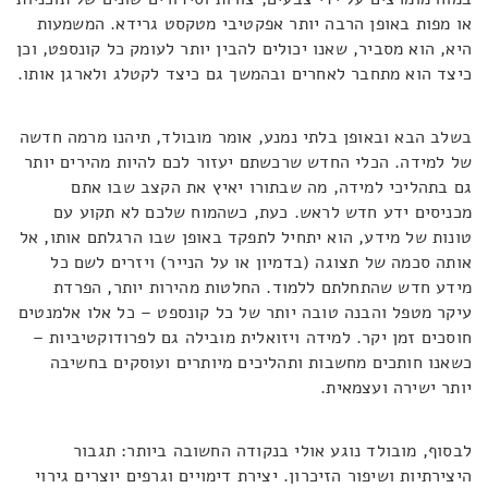
או מפות באופן הרבה יותר אפקטיבי מטקסט גרידא. המשמעות
היא, הוא מסביר, שאנו יכולים להבין יותר לעומק כל קונספט, וכן
כיצד הוא מתחבר לאחרים ובהמשך גם כיצד לקטלג ולארגן אותו.
בשלב הבא ובאופן בלתי נמנע, אומר מובולד, תיהנו מרמה חדשה
של למידה. הכלי החדש שרכשתם יעזור לכם להיות מהירים יותר
גם בתהליכי למידה, מה שבתורו יאיץ את הקצב שבו אתם
מכניסים ידע חדש לראש. כעת, כשהמוח שלכם לא תקוע עם
טונות של מידע, הוא יתחיל לתפקד באופן שבו הרגלתם אותו, אל
אותה סכמה של תצוגה (בדמיון או על הנייר) ויזרים לשם כל
מידע חדש שהתחלתם ללמוד. החלטות מהירות יותר, הפרדת
עיקר מטפל והבנה טובה יותר של כל קונספט – כל אלו אלמנטים
חוסכים זמן יקר. למידה ויזואלית מובילה גם לפרודוקטיביות –
כשאנו חותכים מחשבות ותהליכים מיותרים ועוסקים בחשיבה
יותר ישירה ועצמאית.
לבסוף, מובולד נוגע אולי בנקודה החשובה ביותר: תגבור
היצירתיות ושיפור הזיכרון. יצירת דימויים וגרפים יוצרים גירוי