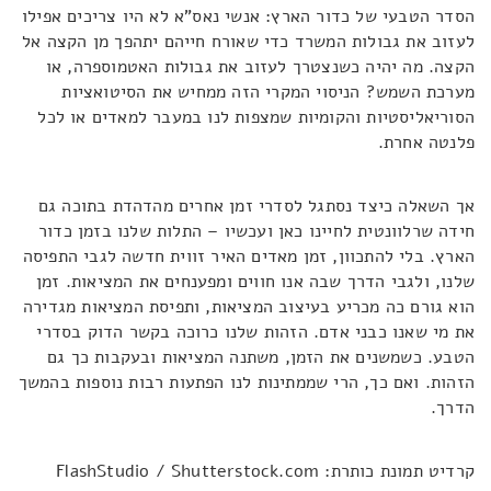
הסדר הטבעי של כדור הארץ: אנשי נאס"א לא היו צריכים אפילו
לעזוב את גבולות המשרד כדי שאורח חייהם יתהפך מן הקצה אל
הקצה. מה יהיה כשנצטרך לעזוב את גבולות האטמוספרה, או
מערכת השמש? הניסוי המקרי הזה ממחיש את הסיטואציות
הסוריאליסטיות והקומיות שמצפות לנו במעבר למאדים או לכל
פלנטה אחרת.
אך השאלה כיצד נסתגל לסדרי זמן אחרים מהדהדת בתוכה גם
חידה שרלוונטית לחיינו כאן ועכשיו – התלות שלנו בזמן כדור
הארץ. בלי להתכוון, זמן מאדים האיר זווית חדשה לגבי התפיסה
שלנו, ולגבי הדרך שבה אנו חווים ומפענחים את המציאות. זמן
הוא גורם כה מכריע בעיצוב המציאות, ותפיסת המציאות מגדירה
את מי שאנו כבני אדם. הזהות שלנו כרוכה בקשר הדוק בסדרי
הטבע. כשמשנים את הזמן, משתנה המציאות ובעקבות כך גם
הזהות. ואם כך, הרי שממתינות לנו הפתעות רבות נוספות בהמשך
הדרך.
קרדיט תמונת כותרת: FlashStudio / Shutterstock.com