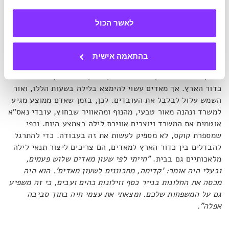
חייזרים משוטטים ברחובות לוס אנג'לס בשלוש לפנות בוקר
לאשר הכול
תפיסת הזמן והתקשורת הם לא ההיבטים היחידים שמושפעים
מזמן מאדים. כשאתם עובדים עם קפיצות בזמן, בשלב מסוים גם
בהתאמה אישית
הגוף מתחיל לשאול שאלות. כאמור, שעות העבודה של צוות
החוקרים משתנות וקורה שהם מגיעים לעבודה בזמן היום של
כדור הארץ. אך מאדים עשוי להימצא בלילה בשעות הללו, ואור
השמש עלול לבלבל את העובדים. לכן, בזמן שאדם ממוצע מגיע
למשרד ונהנה מאור טבעי, מהנוף ומהאוויר שבחוץ, עובדי נאס"א
אוטמים את המשרד ויוצרים אווירת לילה באמצע היום. וכפי
שמספרת קוקס, לא מספיק לעשות את זה בעבודה. כדי להתרגל
להבדלים בין כדור הארץ למאדים, הם צריכים ליצור תנאי לילה
מלאכותיים גם בבית.
"חייתי לפי שעון מאדים שלוש פעמים,
ובעלי היה אומר: 'קדימה, מתכוננים לשעון מאדים'. הוא היה
מכסה את החלונות בנייר כסף ווילונות כהים ועבים, כי זה משפיע
גם על המשפחות שלכם. ומצאתי את עצמי חיה בתוך סביבה
אפלה".