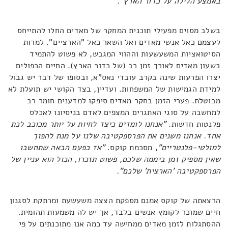
באמצע הלילה על כדור הארץ".
בשלב מסוים מפעילי תוכנית המחקר של מאדים החלו להתייחס
לעצמם כאל אנשי מאדים ואל השאר כאל "הארציים". למרות
הסיטואציות המשעשעות וההווי המגבש, לא פשוט להתמיד
בשעון מאדים לאורך זמן רב (של כדור הארץ). החיים הכפולים
יצרו הפרעות שינה בקרב עובדי נאס"א, ובסופו של דבר יש גבול
למידת הגמישות של המשפחות. ועדיין, בצד הקושי יש תועלת לא
מבוטלת. פערי הזמן בחקר מאדים סיפקו למדענים חומר רב
למחשבה על סוגי האתגרים המצפים לאדם בניסיונו לאכלס
פלנטות חדשות.
"אנחנו לומדים כיצד לחיות על יותר מכוכב לכת
אחד. אנחנו משנים את הפרספקטיבה שלנו על מנת להפוך
למולטי-פלנטריים"
, מסכמת קוקס.
"אז בפעם הבאה שתחשבו
שאין מספיק זמן ביממה שלכם, פשוט תזכרו, הכול הוא עניין של
הפרספקטיבה 'הארצית' שלכם".
הרצאתה של קוקס אמנם מספקת הצצה משעשעת ומרתקת לסגנון
חיים שמוכר לקומץ אנשים בלבד, אך יש לה משמעות תהומית.
ההסתגלות לזמן מאדים ממחישה עד כמה אנו מתוכנתים על פי