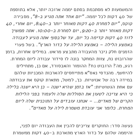
והמשמעות לא מסתכמת בסתם יממה ארוכה יותר, אלא בתוספת
של 40 דקות לכל יממה.
"יום אחד אתה מגיע ב-8"
, מסבירה
קוקס,
"יום למחרת 40 דקות מאוחר יותר ב-8:40, יום אחרי, 40
דקות מאוחר יותר ב-9:20, יום למחרת ב-10:00. אתה ממשיך
לזוז 40 דקות קדימה כל יום, עד שלבסוף אתה מגיע לעבודה
באמצע הלילה – באמצע הלילה על כדור הארץ".
בשל פערי
הזמנים חלק ניכר מהעבודה מתבצע מראש. במילים אחרות, בזמן
שהרובוט נח, צוות המחקר בונה לו סידור עבודה ליום המחרת.
רגע, מה? הרובוט נח? ההומור והאבסורד, אם כן, מתחילים
להיחשף. מהנדסי נאס"א מתייחסים להארכות המכניות שלהם
במידה רבה של אנושיות. כך, למשל, מתארת קוקס את עבודתה
עם אחת הגשושיות:
"אז בזמן שהיא ישנה – כן היא ישנה בלילה
כי היא צריכה לטעון את הסוללות שלה ולעמוד בפני הלילות
הקרים של מאדים… – אנחנו עובדים על התוכנית שלה ליום
המחרת. כלומר אני עובדת משמרת לילה על מאדים".
נעשה סדר: החוקרים צריכים להכין את העבודה יום לפני,
והיממה שלהם על כדור הארץ מתארכת ב-40 דקות ממשמרת