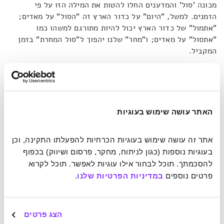
מכונה 'סול' והמדענים החלו להטות את המילה הזו על פי
הזמנים. למשל, "היום" על כדור הארץ זה "הסול" על מאדים;
"אתמול" של כדור הארץ יכול להיות מתורגם למשהו כמו
"אתסול" על מאדים; ו"מחר" שלנו יהפוך ל"סול המחרת" בזמן
המקביל.
חקר המאדים יצר בצורה ספונטנית מיקרו-מעבדה להתפתחותה
של תרבות, אפילו ציוויליזציה לא תהיה הגזמה פראית. כיוון
שקוקס מסבירה שיצירת השפה – שלא נעשתה במכוון אלא נוצרה
האתר עושה שימוש בעוגיות
בצורה אגבית כדי לענות על צורך – לא הייתה הסוף לסיפור.
"שמתי לב לעוד משהו לאחר שעבדתי מספר שנים על המשימות
האלה"
, היא מספרת.
"האנשים שעובדים על הרוברים – אנחנו –
אתר זה עושה שימוש בעוגיות הכרחיות להפעלתו התקינה, וכן 
אומרים 'ה-סול'. ואילו אנשים שעובדים על משימות ההנחתה ולא
בעוגיות נוספות (כגון לניתוח, מחקר, פרסום ושיווק) בכפוף 
משוטטים, הם אומרים 'ה-סואול'. אז אני יכולה לדעת על איזו
להסכמתך. תוכל לבחור אילו עוגיות לאפשר. תוכל לקרוא 
משימה עבדתם לפי 'המבטא המאדימי' שלכם".
שני שעונים על
פרטים נוספים 
במדיניות הפרטיות שלנו
.
היד, שפה מאדימית עם דיאלקטים שונים ויחס אימהי לרובוטים.
אדם מבחוץ המבקר במרכז המחקר של נאס"א עשוי להתפתות
להאמין שיש לו עסק עם חייזרים.
הצג פרטים