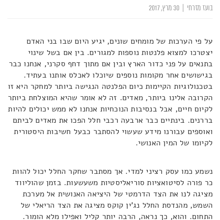
בועז מזרחי
|
30 מרץ, 2017
על פי הערכות של מומחים שונים, יגיע היום שבו בני האדם
יצטרכו למצוא פלנטות נוספות למגורים. בין אם בשל שינוי
בתנאים על פני כדור הארץ ובין אם מתוך דחף סקרני, אנחנו כבר
בגישושים אחר מקומות נוספים שיוכלו לאכלס אותנו בעתיד.
בטכנולוגיות הקיימות כיום הפלנטה הנגישה ביותר למחקר היא זו
הקרובה אלינו ביותר, מאדים. זה לא אומר שהיא המוצלחת ביותר
לקיום חיים, אבל בנסיבות הנוכחיות אנחנו לא ממש יכולים להיות
בררנים. בינתיים כבר ארבעה רכבי חלל הפכו את מאדים לביתם
ואוספים עבורנו מידע שעשוי להסתבר כבעל חשיבות היסטורית
לקיומו של המין האנושי.
נשמע כמו עסק רציני למדי. אך מסתבר שחקר החלל יכול להוות
כר פורה לסיטואציות סוריאליסטיות משעשעות. בזמן שהוליווד
מציגה לנו את הצד הדרמטי של היציאה האנושית אל מערכת
השמש, מהנדסת החלל נג'ין קוקס מציגה את הצד הריאלי של
התחום. והוא, כך נראה, הרבה יותר קליל ואפילו מלא הומור.