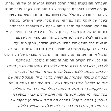
העבודה התובענית בחקר החלל דורשת גמישות גם של המשפחה.
אך מה שעלול להיתפס כהקרבה של נוחות יכול לקבל צורה מהנה
של הווי ייחודי, עם שלל אנקדוטות קומיות. וכך מצא את עצמו
בעלה של קוקס עונד גם הוא שעון נוסף, שעון מאדים. במקרה
אחר היא מספרת על מנהל טיסה שלקח את משפחתו להרפתקה
בת חודש של זמן מאדים, כיוון שהילדים עדיין היו בחופשת קיץ
והם רצו לבלות קצת זמן איכות ביחד. הם מצאו את עצמם
מגיעים לכל מיני אתרי בילוי באמצע הלילה, מחוף הים ועד
לבאולינג. קוקס ממשיכה ומספרת כיצד סידור הזמנים המשונה
הוביל אותה ואת צוותה לחקור צדדים בלתי מוכרים של העיר לוס
אנג'לס, אחת הערים ההומות והעמוסות בעולם:
"כשסיימנו
לעבוד, ולא רצינו ללכת הביתה ולהפריע למשפחות שלנו, והיינו
רעבים, במקום ללכת לאכול משהו באזור, אמרנו: 'רגע, יש
קפטריה מעולה שפתוחה 24 שעות בלונג ביץ', ונוכל להיות שם
תוך 10 דקות!' היינו נוסעים לשם – וזה היה כמו בשנות ה-60,
בלי פקקים. היינו מגיעים לשם, ובעלי המסעדה היו שואלים
בתדהמה: 'מי אתם, אנשים? ומה אתם עושים אצלי במסעדה
ב-3:00 לפנות בוקר?' במהרה הם הבינו שאלה הן להקות של
בני מאדים, שנודדות בכבישי לוס אנג'לס באמצע הלילה –