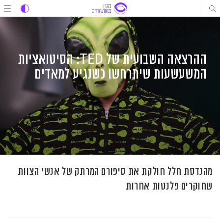
לג
לג
לג
תוכן
תוכן
ניווט
ההרצאה השבועית של TED: הסיטואציות
המשעשעות שיתרחשו כשנגיע למאדים
מהנדסת חלל חולקת את סיפורם המרתק של אנשי הצוות
שחוקרים פלנטות אחרות