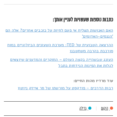
כתבות נוספות שעשויות לעניין אותך:
האם האנושות תצליח אי פעם לחיות על כוכבים אחרים? אלה הם
'הננסים-האדומים'
ההרצאה השבועית של TED: מערכת השעונים הביולוגיים במוח
מורכבת בהרבה משחשבנו
העונג שבשהייה בקצה העולם – החוקרים והמדענים שיוצאים
לגלות את הפינות הנידחות בתבל
עוד מרדיו מהות החיים:
רבות הדרכים – פודקסט על מורשתו של סר אייזק ניוטון
היקום
גדילה