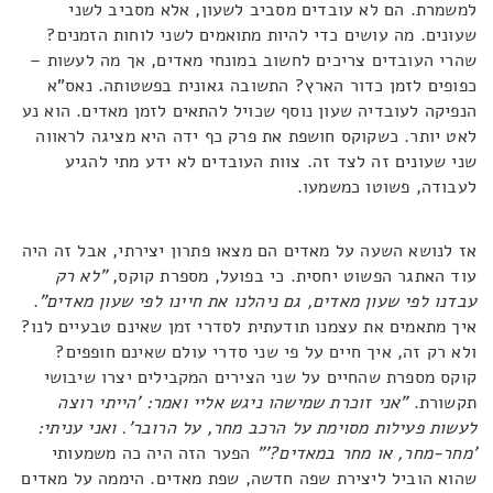
למשמרת. הם לא עובדים מסביב לשעון, אלא מסביב לשני
שעונים. מה עושים כדי להיות מתואמים לשני לוחות הזמנים?
שהרי העובדים צריכים לחשוב במונחי מאדים, אך מה לעשות –
כפופים לזמן כדור הארץ? התשובה גאונית בפשטותה. נאס"א
הנפיקה לעובדיה שעון נוסף שכויל להתאים לזמן מאדים. הוא נע
לאט יותר. כשקוקס חושפת את פרק כף ידה היא מציגה לראווה
שני שעונים זה לצד זה. צוות העובדים לא ידע מתי להגיע
לעבודה, פשוטו כמשמעו.
אז לנושא השעה על מאדים הם מצאו פתרון יצירתי, אבל זה היה
עוד האתגר הפשוט יחסית. כי בפועל, מספרת קוקס,
"לא רק
עבדנו לפי שעון מאדים, גם ניהלנו את חיינו לפי שעון מאדים"
.
איך מתאמים את עצמנו תודעתית לסדרי זמן שאינם טבעיים לנו?
ולא רק זה, איך חיים על פי שני סדרי עולם שאינם חופפים?
קוקס מספרת שהחיים על שני הצירים המקבילים יצרו שיבושי
תקשורת.
"אני זוכרת שמישהו ניגש אליי ואמר: 'הייתי רוצה
לעשות פעילות מסוימת על הרכב מחר, על הרובר'. ואני עניתי:
'מחר-מחר, או מחר במאדים?'"
הפער הזה היה כה משמעותי
שהוא הוביל ליצירת שפה חדשה, שפת מאדים. היממה על מאדים