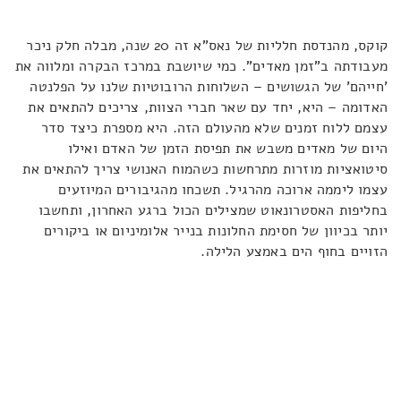
קוקס, מהנדסת חלליות של נאס"א זה 20 שנה, מבלה חלק ניכר
מעבודתה ב"זמן מאדים". כמי שיושבת במרכז הבקרה ומלווה את
'חייהם' של הגשושים – השלוחות הרובוטיות שלנו על הפלנטה
האדומה – היא, יחד עם שאר חברי הצוות, צריכים להתאים את
עצמם ללוח זמנים שלא מהעולם הזה. היא מספרת כיצד סדר
היום של מאדים משבש את תפיסת הזמן של האדם ואילו
סיטואציות מוזרות מתרחשות כשהמוח האנושי צריך להתאים את
עצמו ליממה ארוכה מהרגיל. תשכחו מהגיבורים המיוזעים
בחליפות האסטרונאוט שמצילים הכול ברגע האחרון, ותחשבו
יותר בכיוון של חסימת החלונות בנייר אלומיניום או ביקורים
הזויים בחוף הים באמצע הלילה.