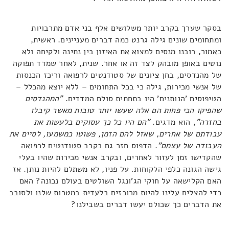
בסקר שערך בקרב יותר משלושים אלף בני אדם מתרבויות
ומתחומים שונים גילה גרנט כמה דברים מעניינים. ראשית,
כאמור, רובנו מנסים למצוא את האיזון בין נתינה ולקיחה ולא
נוטים באופן מובהק לצד זה או אחר. שנית, לאחר שמדד תפוקה
של מהנדסים, בחן ציונים של סטודנטים לרפואה וריכז הכנסות
של אנשי מכירות, גילה כי בכל התחומים – ללא יוצא מהכלל –
הטיפוסים 'הנותנים' היו בתחתית סולם המדדים.
"המהנדסים
שהפיקו הכי פחות הם אלה שעשו יותר טובות מאשר קיבלו
בחזרה"
, הוא מדגים.
"הם היו כל כך עסוקים בלעשות את
עבודתם של אחרים, שאזל להם הזמן, פשוטו כמשמעו, לסיים את
העבודה של עצמם"
. הדפוס חזר גם בקרב סטודנטים לרפואה
שהקדישו זמן לעזור לאחרים, ובקרב אנשי מכירות שהיו בעלי
גישה הגונה כלפי הלקוחות. על פניו, לא משתלם להיות נותן. אז
האם הקלישאה על חוקי הג'ונגל השולטים בעולם נכונה? האם
כדי להצליח עלינו להיות מרוכזים בלעדית במטרות שלנו ולסובב
את הדברים כך שכולם יעשו דברים בשבילנו?