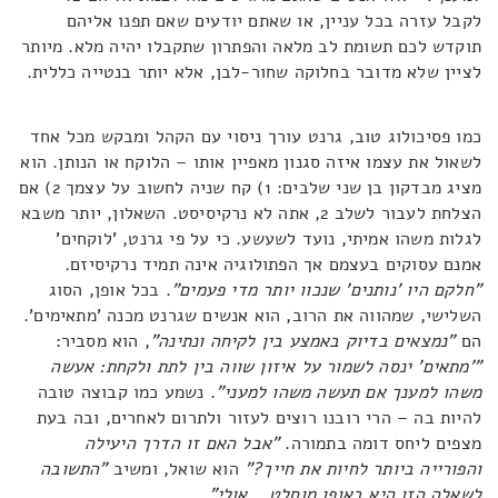
לקבל עזרה בכל עניין, או שאתם יודעים שאם תפנו אליהם
תוקדש לכם תשומת לב מלאה והפתרון שתקבלו יהיה מלא. מיותר
לציין שלא מדובר בחלוקה שחור-לבן, אלא יותר בנטייה כללית.
כמו פסיכולוג טוב, גרנט עורך ניסוי עם הקהל ומבקש מכל אחד
לשאול את עצמו איזה סגנון מאפיין אותו – הלוקח או הנותן. הוא
מציג מבדקון בן שני שלבים: 1) קח שניה לחשוב על עצמך 2) אם
הצלחת לעבור לשלב 2, אתה לא נרקיסיסט. השאלון, יותר משבא
לגלות משהו אמיתי, נועד לשעשע. כי על פי גרנט, 'לוקחים'
אמנם עסוקים בעצמם אך הפתולוגיה אינה תמיד נרקיסיזם
.
"חלקם היו 'נותנים' שנכוו יותר מדי פעמים"
. בכל אופן, הסוג
השלישי, שמהווה את הרוב, הוא אנשים שגרנט מכנה 'מתאימים'.
הם
"נמצאים בדיוק באמצע בין לקיחה ונתינה"
, הוא מסביר:
"'מתאים' ינסה לשמור על איזון שווה בין לתת ולקחת: אעשה
משהו למענך אם תעשה משהו למעני"
. נשמע כמו קבוצה טובה
להיות בה – הרי רובנו רוצים לעזור ולתרום לאחרים, ובה בעת
מצפים ליחס דומה בתמורה.
"אבל האם זו הדרך היעילה
והפורייה ביותר לחיות את חייך?"
הוא שואל, ומשיב
"התשובה
לשאלה הזו היא באופן מוחלט… אולי"
.