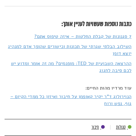
כתבות נוספות שעשויות לעניין אותך:
7 סגנונות של קבלת החלטות – איזה טיפוס אתם?
השילוב הבלתי שגרתי של תכונות וכישורים שהופך אדם למנהיג
יוצא דופן
ההרצאה השבועית של TED: מופנמים? מה זה אומר ומדוע יש
לכם סיבה לחגוג
עוד מרדיו מהות החיים:
הנוירולוג ד"ר יקיר קאופמן על חיבור ואיזון כל ממדי הקיום –
גוף, נפש ורוח
סגולות
חיבור