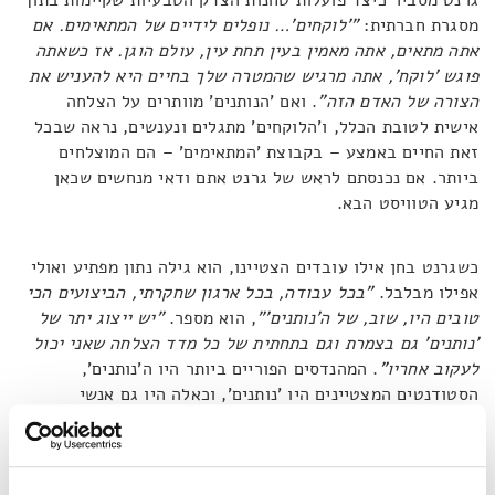
גרנט מסביר כיצד פועלות טחנות הצדק הטבעיות שקיימות בתוך
מסגרת חברתית:
"'לוקחים'… נופלים לידיים של המתאימים. אם
אתה מתאים, אתה מאמין בעין תחת עין, עולם הוגן. אז כשאתה
פוגש 'לוקח', אתה מרגיש שהמטרה שלך בחיים היא להעניש את
הצורה של האדם הזה"
. ואם 'הנותנים' מוותרים על הצלחה
אישית לטובת הכלל, ו'הלוקחים' מתגלים ונענשים, נראה שבכל
זאת החיים באמצע – בקבוצת 'המתאימים' – הם המוצלחים
ביותר. אם נכנסתם לראש של גרנט אתם ודאי מנחשים שכאן
מגיע הטוויסט הבא.
כשגרנט בחן אילו עובדים הצטיינו, הוא גילה נתון מפתיע ואולי
אפילו מבלבל.
"בכל עבודה, בכל ארגון שחקרתי, הביצועים הכי
טובים היו, שוב, של ה'נותנים'"
, הוא מספר.
"יש ייצוג יתר של
'נותנים' גם בצמרת וגם בתחתית של כל מדד הצלחה שאני יכול
לעקוב אחריו"
. המהנדסים הפוריים ביותר היו ה'נותנים',
הסטודנטים המצטיינים היו 'נותנים', וכאלה היו גם אנשי
המכירות שהניבו את ההכנסות הגבוהות ביותר לחברה. משהו
גורם לפער בין 'נותנים' מסוימים ל'נותנים' אחרים: בעוד שחלקם
מצליחים לתרגם את טוב הלב להצטיינות יתרה, רבים מהם