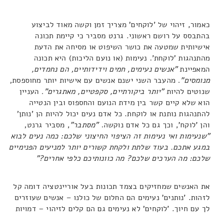
כאמור, זיהוי של 'לוקחים' מצריך זמן וקשה מאוד לביצוע
בהתבסס על רושם ראשוני. גרנט מסביר כי קיימת תכונה
אישיותית שמטעה את כושר השיפוט או מסיחה את הדעת
מהתנהגות 'לוקחת'. נעימות (או נועם הליכות) היא תכונה
המאפיינת
"אנשים נעימים, חמים וידידותיים, הם נחמדים,
מנומסים"
. מהעבר השני ישנם אנשים עם אישיות יותר מחוספסת,
שנוטים להיות
"יותר ביקורתיים, סקפטיים, מאתגרים".
העניין
הוא שלא קיים קשר בין מידת הנועם והחספוס ובין הנטייה
להתנהגות נותנת או לוקחת. כל אדם נעים יכול להיות הן 'נותן'
והן 'לוקח', וכך גם כל אדם נוקשה.
"מסתבר"
, מסביר גרנט,
"שנעימות ואי נעימות זה הציפוי החיצוני שלכם: כמה נעים לבוא
במגע אתכם. בעוד שלתת ולקחת קשורים יותר למניעים הפנימיים
שלכם: מה הערכים שלכם? מה כוונותיכם כלפי אחרים?"
את האנשים שמחזיקים בצמד תכונות בעל אוריינטציה דומה קל
לזהות. 'נותנים' נעימים הם החלום של כולנו – אנשים שעוזרים
לך עם חיוך. 'לוקחים' לא נעימים גם הם קלים לזיהוי – דמויות