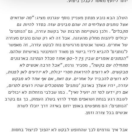
יותר ליועץ מאשר לקבלן ביצוע.
השלב הבא נובע מנתון מעניין נוסף שגרנט מציג:
"מה שרואים
אצל נותנים מצליחים זה שהם מבינים שזה בסדר להיות גם
מקבלים"
. ולכן כשקיימת תרבות של בקשת עזרה, גם 'הנותנים'
יכולים ליהנות מחלק מהעוגה. אבל זה לא רק שהם נהנים מעזרה
של אחרים. כאשר אנשים מרגישים נוח לבקש עזרה, זה מאפשר
ל'נותנים' להביא לידי ביטוי פן מאוד דומיננטי באישיות שלהם.
"הנתונים אומרים שבין 75 ל-90 אחוז מכלל הנתינה בארגונים
מתחילה עם בקשה"
, מסביר גרנט,
"אבל הרבה אנשים לא
מבקשים. לא רוצים להיראות חסרי יכולת, לא יודעים לאן לפנות,
לא רוצים להכביד על אחרים. עם זאת, אם אף אחד לא מבקש
עזרה, יהיו אצלך בארגון 'נותנים' מתוסכלים שהיו רוצים לתרום,
אם רק ידעו למי זה יועיל ואיך".
כמו שכלבי מזחלות לא יכולים
לשבת רגע בנחת ושואפים תמיד לרוץ בשלג העמוק, כך גם בקרב
'הנותנים': הם מחפשים באופן יזום באיזה דרך יוכלו לשרת
אנשים בכל צורה וזמן.
אבל איך גורמים לכך שהחופש לבקש לא יהפוך לניצול בחסות