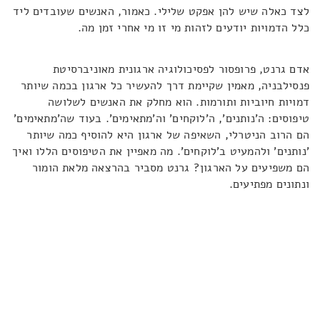
לצד כאלה שיש להן אפקט שלילי. כאמור, האנשים שעובדים ליד
כלל הדמויות יודעים לזהות מי זו מי אחרי זמן מה.
אדם גרנט, פרופסור לפסיכולוגיה ארגונית מאוניברסיטת
פנסילבניה, מאמין שקיימת דרך להעשיר כל ארגון בכמה שיותר
דמויות חיוביות ותורמות. הוא מחלק את האנשים לשלושה
טיפוסים: ה'נותנים', ה'לוקחים' וה'מתאימים'. בעוד שה'מתאימים'
הם הרוב הניטרלי, השאיפה של ארגון היא להוסיף כמה שיותר
'נותנים' ולהמעיט ב'לוקחים'. מה מאפיין את הטיפוסים הללו ואיך
הם משפיעים על הארגון? גרנט מסביר בהרצאה מלאת הומור
ונתונים מפתיעים.