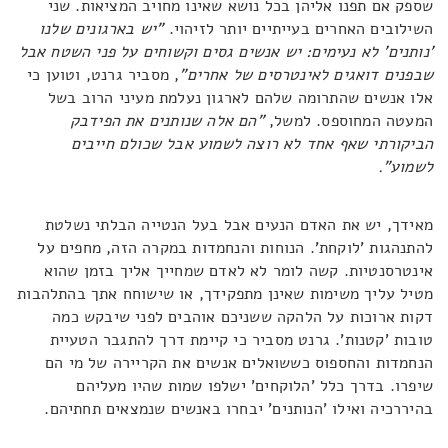
שספק אם תפנו אליהן בכל נושא שאינו מחויב המציאות. שני
השילובים האחרים בעייתיים יותר לזיהוי.
"יש בארגונים שלנו
'נותנים' לא נעימים: יש אנשים גסים וקשוחים על פני השטח אבל
שבפנים דואגים לאינטרסים של אחרים"
, מסביר גרנט, וטוען כי
אלו אנשים שהתרומה שלהם לארגון נעלמת מעיני הרוב בשל
המעטה המחוספס. למשל,
"הם אלה שנותנים את הפידבק
הביקורתי שאף אחד לא רוצה לשמוע אבל שכולם חייבים
לשמוע".
מאידך, יש את האדם הנעים אבל בעל הנטייה הבלתי נשלטת
להתנהגות 'לוקחת'. הנוחות והנחמדות במקרה הזה, מחפים על
אינטרסנטיות. קשה לומר לא לאדם שמחייך אליך בזמן שהוא
מטיל עליך משימות שאינן מתפקידך, או שישוחח אתך בהתלהבות
דקות ארוכות על הלהקה ששניכם אוהבים לפני שיבקש כמה
טובות 'קטנות'. גרנט מסביר כי קיימת דרך להתגבר הטעיית
הנחמדות והחספוס כששואלים אנשים את הקריירה של מי הם
שיפרו. בדרך כלל 'הלוקחים' ישלפו שמות שהיו מעליהם
בהיררכיה ואילו 'הנותנים' יבחרו באנשים שנמצאים תחתיהם.