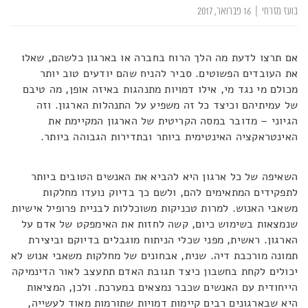
בועז מזרחי
|
16 פברואר, 2017
אם תרצו לדעת מה הלך הרוח בחברה או בארגון כלשהם, שאלו
את העובדים הפשוטים. סביר להניח שהם יודעים טוב יותר
מכולם מי נגד מי, אילו דמויות מתנהגות באיזה אופן, מה טיבם
של עמיתיהם וכיצד כל זה משפיע על התנהלות הארגון. וזה
הגיוני – מדובר במסה הקריטית של הארגון המקיימת את
האינטראקציה האינטימית ביותר ובתדירות הגבוהה ביותר.
השאיפה של כל ארגון היא להביא את האנשים הטובים ביותר
לתפקידים המתאימים להם, ולשם כך בדיוק נועדו מחלקות
משאבי האנוש. למרות טכניקות משוכללות לבניית פרופיל אישיות
שנמצאות בשימוש כיום, קשה לחזות את האימפקט של אדם על
הארגון. ראשית, מפני שכלי הניתוח מוגבלים בדיוקם וביצירת
תמונה מורכבת דיה. שנית, אבחונים של מחלקות משאבי אנוש לא
יכולים לקחת בחשבון כיצד תגובת האדם תתעצב לאור הדינמיקה
הייחודית עם האנשים שכבר נמצאים במערכת. ולכן, המציאות
היא שבארגונים רבים קיימות דמויות שתורמות מאוד לעשייה,