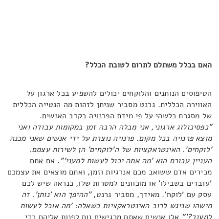
האם בכלל משתלם לתרום לטובת הכלל?
הטיפוסים הנותנים והלוקחים יכולים להשפיע בכל ארגון על
האווירה הכללית. גרנט מסביר שניתן לזהות מה הנטייה הכללית
של מסגרת כלשהי על פי מידת הפרנויה בקרב האנשים.
"כפסיכולוג ארגוני, אני מבלה הרבה זמן במקומות עבודה ואני
מוצא פרנויה בכל מקום. פרנויה נוצרת על ידי אנשים שאני מכנה
'לוקחים'. האינטראקציות של ה'לוקחים' הן לשירות עצמם.
העניין עבורם הוא 'מה אתה יכול לעשות למעני'"
. אם אתם
מכירים אדם ששואב מכם אנרגיות וזמן, ואתם מוצאים את עצמכם
'עובדים בשבילו' או מוכוונים למטרות שלו, כנראה שיש לכם
עסק עם 'לוקח'. מאידך, מסביר גרנט,
"ההיפך הוא 'נותן'. זה
מישהו שניגש לרוב האינטראקציות בשאלה: 'מה אוכל לעשות
למענך?'"
אלו אנשים שאתם מרגישים נוח לפנות אליהם כדי