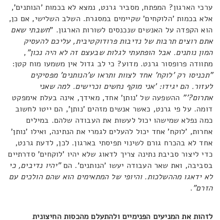
ערכי הארגון? המפתח, מסביר גרנט, נמצא לא בכמות 'הנותנים',
אלא בכמות 'הלוקחים' שקיימים במסגרת. השלב השלישי, אם כן,
הוא הקפדה על האנשים שנכנסים לשורות הארגון. "
חשבתי שאם
אתם רוצים תרבות של נדיבות פרודוקטיבית, עליכם להעסיק
המון נותנים. אבל הופתעתי לגלות שבעצם זה לא היה נכון"
,
מתוודה פרופסור גרנט. מדוע? כי לב גדול אין משמעו מוח קטן:
"תכניסו רק 'לוקח' אחד לצוות ותראו ש'הנותנים' מפסיקים
לעזור. הם יגידו: 'אני מוקף נחשים וכרישים. למה שאני
אתרום?'"
ההשפעה של 'נותן' אחד, מאידך, אינה בעלת אימפקט
דומה. על פי גרנט, כאשר אנשים מזהים 'נותן', הם ייטו לחשוב
כמה נפלא שמישהו יכול לעשות את העבודה שלהם. במילים
אחרות, 'לוקח' אחד יכול להעלים לגמרי את הנתינה, ואילו 'נותן'
אחד לא בהכרח גורם לשינוי תפיסתי בארגון. לכן, לדעת גרנט,
כדי ליצור סביבת נתינה צריך לדאוג שלא יהיו 'לוקחים' סדרתיים
בסביבה, ואת שאר העבודה יעשו 'הנותנים'. הם
"יהיו נדיבים, כי
לא ידאגו מההשלכות. והיופי של המתאימים הוא שהם הולכים עם
הזרם"
.
לזהות את המניעים הפנימיים ולהתעלם מהכסות החיצונית