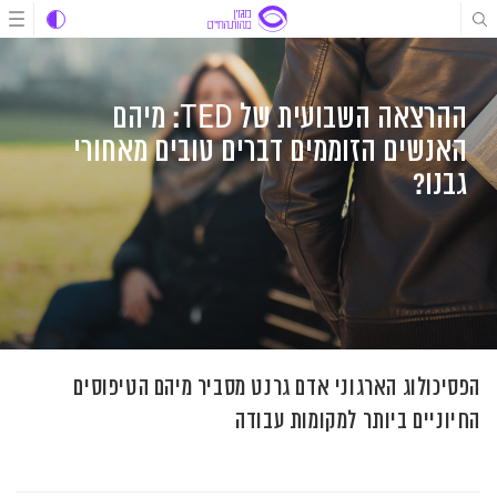
לג
לג
לג
תוכן
תוכן
ניווט
ההרצאה השבועית של TED: מיהם
האנשים הזוממים דברים טובים מאחורי
גבנו?
הפסיכולוג הארגוני אדם גרנט מסביר מיהם הטיפוסים
החיוניים ביותר למקומות עבודה