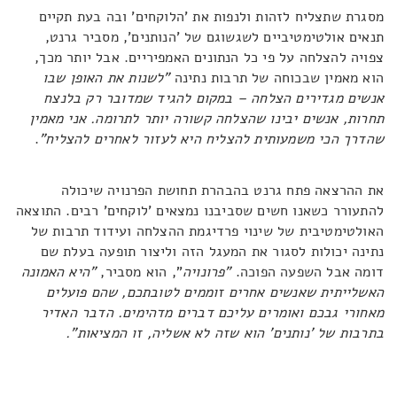
מסגרת שתצליח לזהות ולנפות את 'הלוקחים' ובה בעת תקיים
תנאים אולטימטיביים לשגשוגם של 'הנותנים', מסביר גרנט,
צפויה להצלחה על פי כל הנתונים האמפיריים. אבל יותר מכך,
הוא מאמין שבכוחה של תרבות נתינה
"לשנות את האופן שבו
אנשים מגדירים הצלחה – במקום להגיד שמדובר רק בלנצח
תחרות, אנשים יבינו שהצלחה קשורה יותר לתרומה. אני מאמין
שהדרך הכי משמעותית להצליח היא לעזור לאחרים להצליח"
.
את ההרצאה פתח גרנט בהבהרת תחושת הפרנויה שיכולה
להתעורר כשאנו חשים שסביבנו נמצאים 'לוקחים' רבים. התוצאה
האולטימטיבית של שינוי פרדיגמת ההצלחה ועידוד תרבות של
נתינה יכולות לסגור את המעגל הזה וליצור תופעה בעלת שם
דומה אבל השפעה הפוכה.
"פרונויה
", הוא מסביר,
"היא האמונה
האשלייתית שאנשים אחרים זוממים לטובתכם, שהם פועלים
מאחורי גבכם ואומרים עליכם דברים מדהימים. הדבר האדיר
בתרבות של 'נותנים' הוא שזה לא אשליה, זו המציאות".