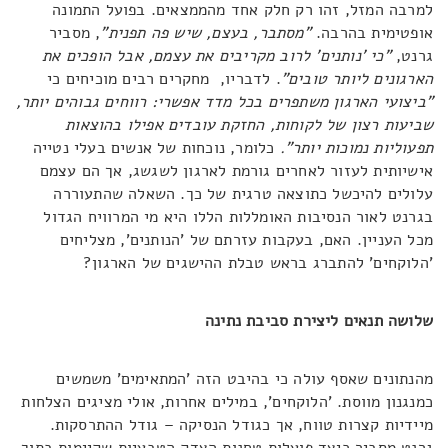
למרבה המזל, זהו רק חלק אחד מהממצאים. בפועל התמונה
אופטימית בהרבה.
"מסתבר, בעצם, שיש פה תפנית"
, מסביר
גרנט,
"כי 'נותנים' לרוב מקריבים את עצמם, אבל הופכים את
הארגונים ליותר טובים"
. לדבריו, מחקרים רבים מוכיחים כי
"ביצועי הארגון משתפרים בכל מדד אפשרי: רווחים גבוהים יותר,
שביעות רצון של לקוחות, החזקת עובדים אפילו בהוצאות
תפעוליות נמוכות יותר".
כלומר, נוכחות של אנשים בעלי נטייה
אישיותית לעזור לאחרים גורמת לארגון לשגשג, אך הם עצמם
עלולים להיכשל כתוצאה טרגית של כך. השאלה שהתעוררה
בגרנט לאור הנסיבות האומללות הללו היא מי המרוויח הגדול
מכל העניין. האם, בעקבות עזרתם של 'הנותנים', מצליחים
'הלוקחים' להתברג בראש טבלת ההישגים של הארגון?
שלושה תנאים ליצירת סביבת נתינה
מהנתונים שאסף עולה כי בהיבט הזה 'המתאימים' משמשים
כמנגנון מווסת. 'הלוקחים', במילים אחרות, אולי מציגים הצלחות
מיידיות קצרות טווח, אך כגודל הנסיקה – גודל ההתרסקות.