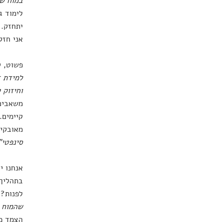
במוח ש
לימוד ג
יתחזק. 
אני חזק
פשוט, ל
למידת ד
וחיזוק 
משאבים 
קיימים.
מאובקים
סינפטי"
אנחנו י
בתהליך 
לפנות? 
שהמוח ש
הצמד מס