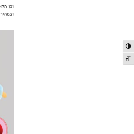
וכן הלא
ובמהירו
פעל/כבה ניגודיות גבוהה
תג גודל גופן