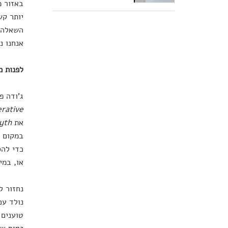
באזור מ
יותר קש
השאלה כ
אנחנו נ
לפנות מ
ג'ודה פ
rative
את
yth
במקום ש
כדי להס
או, במי
נחזור ל
נולד עם
טוענים 