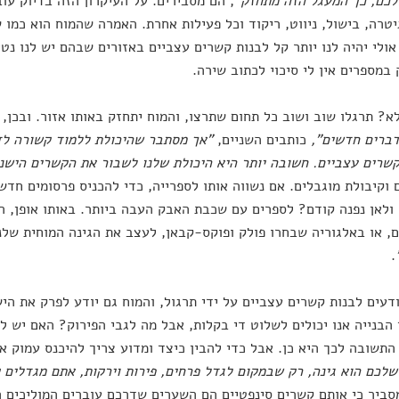
לכם, כך המעגל הזה מתחזק"
, הם מסבירים. על העיקרון הזה בדיוק עו
יטרה, בישול, ניווט, ריקוד וכל פעילות אחרת. האמרה שהמוח הוא כמו ש
אולי יהיה לנו יותר קל לבנות קשרים עצביים באזורים שבהם יש לנו נט
 במספרים אין לי סיכוי לכתוב שירה.
א? תרגלו שוב ושוב כל תחום שתרצו, והמוח יתחזק באותו אזור. ובכן,
ברים חדשים",
כותבים השניים,
"אך מסתבר שהיכולת ללמוד קשורה לדב
קשרים עצביים. חשובה יותר היא היכולת שלנו לשבור את הקשרים הישנ
וקיבולת מוגבלים. אם נשווה אותו לספרייה, כדי להכניס פרסומים חדש
 ולאן נפנה קודם? לספרים עם שכבת האבק העבה ביותר. באותו אופן, ה
, או באלגוריה שבחרו פולק ופוקס-קבאן, לעצב את הגינה המוחית שלנ
.
ודעים לבנות קשרים עצביים על ידי תרגול, והמוח גם יודע לפרק את הי
הבנייה אנו יכולים לשלוט די בקלות, אבל מה לגבי הפירוק? האם יש ל
התשובה לכך היא כן. אבל כדי להבין כיצד ומדוע צריך להיכנס עמוק א
לכם הוא גינה, רק שבמקום לגדל פרחים, פירות וירקות, אתם מגדלים קש
ביר כי אותם קשרים סינפטיים הם השערים שדרכם עוברים המוליכים הע