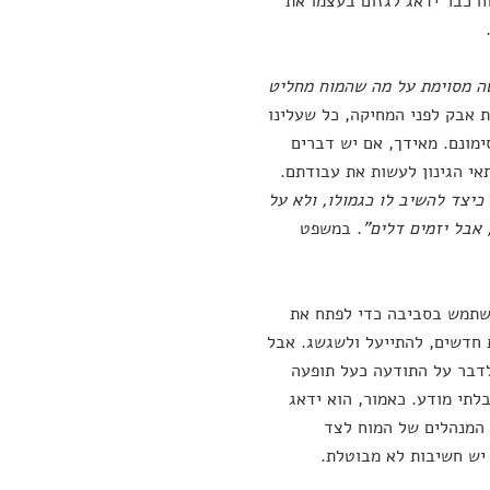
ח כבר ידאג לגזום בעצמו את
ה מסוימת על מה שהמוח מחליט
 אבק לפני המחיקה, כל שעלינו
ימונם. מאידך, אם יש דברים
תאי הגינון לעשות את עבודתם.
יצד להשיב לו כגמולו, ולא על
 אבל יזמים דלים"
. במשפט
השתמש בסביבה כדי לפתח את
ת חדשים, להתייעל ולשגשג. אבל
דבר על התודעה כעל תופעה
לתי מודע. כאמור, הוא ידאג
 המנהלים של המוח לצד
 יש חשיבות לא מבוטלת.