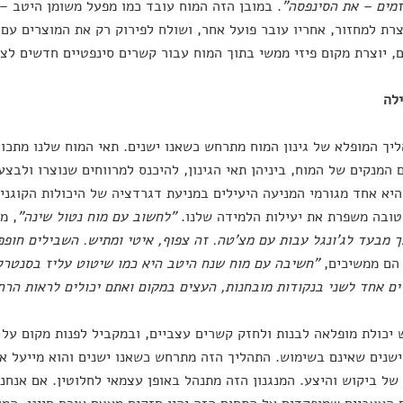
זמים – את הסינפסה"
. במובן הזה המוח עובד כמו מפעל משומן היטב –
רת למחזור, אחריו עובר פועל אחר, ושולח לפירוק רק את המוצרים עם 
, יוצרת מקום פיזי ממשי בתוך המוח עבור קשרים סינפטיים חדשים לצמ
ילה
 המנקים של המוח, ביניהן תאי הגינון, להיכנס למרווחים שנוצרו ולבצ
יא אחד מגורמי המניעה היעילים במניעת דגרדציה של היכולות הקוגניט
ובה משפרת את יעילות הלמידה שלנו.
"לחשוב עם מוח נטול שינה"
, מ
 מבעד לג'ונגל עבות עם מצ'טה. זה צפוף, איטי ומתיש. השבילים חופפי
 הם ממשיכים,
"חשיבה עם מוח שנח היטב היא כמו שיטוט עליז בסנטרל
ם אחד לשני בנקודות מובחנות, העצים במקום ואתם יכולים לראות הרחק
 יכולת מופלאה לבנות ולחזק קשרים עצביים, ובמקביל לפנות מקום על י
שנים שאינם בשימוש. התהליך הזה מתרחש כשאנו ישנים והוא מייעל א
של ביקוש והיצע. המנגנון הזה מתנהל באופן עצמאי לחלוטין. אם אנחנ