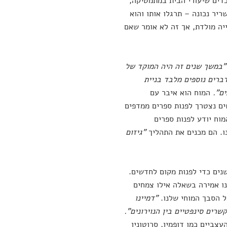
בדים שיעורי הבית במתמטיקה,
ריר נכונה – תרגלו אותו והוא
ייה מולדת, אך זה לא אומר שאם
"במשך שנים זה היה המוקד של
רים נוספים מלבד בניית
ים".
המוח הוא איבר עם
ים נצטרך לפנות ספרים ממדפים
מוח יודע לפנות ספרים
ו. הם מכנים את התהליך
"גיזום
שנים כדי לפנות מקום לחדשים.
נו אמירה בשאלה אילו צמחים
ל הסבך המוחי שלנו.
"דמיינו
רים סינפטיים בין הנוירונים".
צביים כמו דופמין, סרוטונין