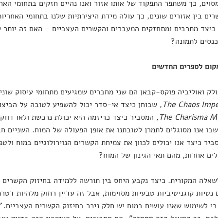
סוים, כך משתפר התפקוד של אותו אזור ואנו נהיים חזקים בתחומי האח
רים בין אזורים שונים, כך עולה מידת היצירתיות שלנו בתחומי האחריו
יצד מתרבים ומתחזקים המעברים והקשרים העצביים – האם זה יותר ק
כנסים לתמונה?
קום לספרים החדשים
ולק ואוליביה פוקס-קבאן הם שני מחברים שמגיעים מתחומי עיסוק שוני
The Chaos Impe
, שבוחן כיצד אי-סדר יכול להשפיע לטובה על הביצו
The Charisma M
,
המסביר כיצד כריזמה היא יכולת נרכשת ולאו דווק
בו אנו מסוגלים לתמרן לטובתנו את אופן הפעולה של המוח. השניים חב
ביר כיצד אנו יכולים לכוון את צמיחת הקשרים הנוירולוגיים במוח ולט
לים אחרות, מהם תאי הגינון של המוח?
שאלה המקורית. כיצד נקבע היחס בין תורשה ללמידה בחיזוק הקשרים ה
 נטיות קוגניטיביות טבעיות מסוימות, אבל זה עדיין רחוק מלהיות דטרמ
כי לשימוש שאנו עושים במוח יש חלק ניכר בחיזוק הקשרים העצביים.
"