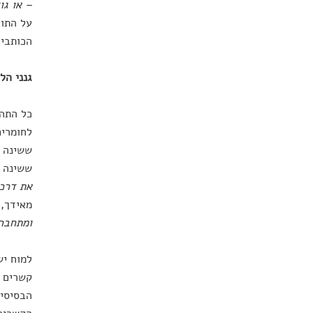
– או גו
על התוצ
הכותבים
גנני הל
לחומרים
ששינה ה
ששינה ט
את דרכך
מאידך,
ומתחברי
למוח יש
קשרים י
הבסיסי 