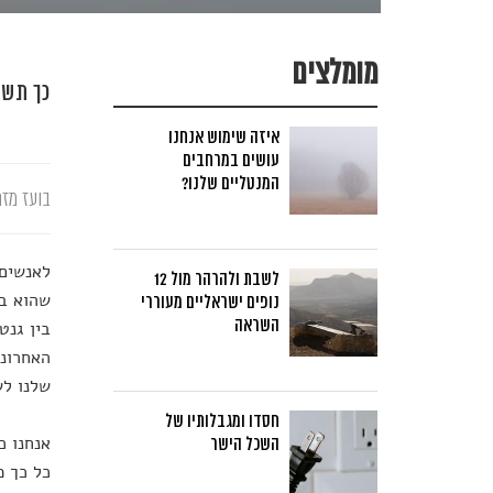
מומלצים
כך תשי
איזה שימוש אנחנו
עושים במרחבים
המנטליים שלנו?
בועז מזר
לאנשים 
לשבת ולהרהר מול 12
שהוא בע
נופים ישראליים מעוררי
השראה
בין גנט
האחרונו
שלנו לש
חסדו ומגבלותיו של
אנחנו כ
השכל הישר
כל כך מ