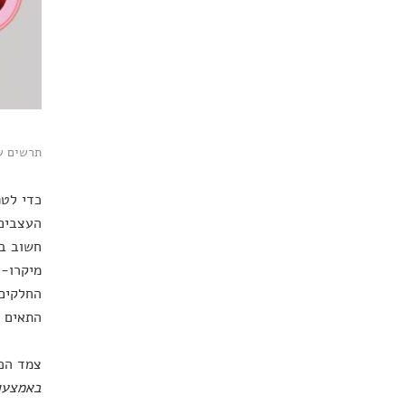
תרשים של
כדי לטפ
חשוב בג
מיקרו-ג
החלקים 
התאים ה
צמד הכו
באמצעות