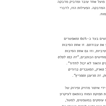
 פועל אחד עובר ומדביק מדבקה
המדבקה. הפעילות הזו, לדברי
וח.
כל התהליך המופלא של גינון המוח מתרחש כשאנו ישנים. תאי המוח שלנו מתכווצים בעד כ-60% ומאפשרים
ע את עבודתם. זו אחת הסיבות
יביות, וזו גם אחת הסיבות
מחישים הכותבים,
"זה כמו לפלס
ם והאור לא יכול לחדור"
.
 פארק, המעברים ברורים
. זה מרענן וממריץ".
די איתור מדויק ופירוק של
ת תפוקת המוח בהתאם לעיקרון
ו עוסקים במשפטים, למשל,