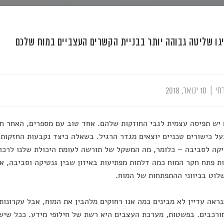
גו שליטה גבוהה יותר בבניית הקשרים העצביים במוח שלכם
חי
|
10 ינואר, 2018
יש תפיסה עצמית לגבי החוזקות שלהם. אחד טוב עם מספרים, האחר חז
ל כישורים טכניים יוצאים מגדר הרגיל. בשאלה כיצד נקבעות החזקות ש
יקה לסביבה – כלומר, מה המשקל של תורשה לעומת היכולת שלנו לרכו
ת פתח חקר המוח כמה דלתות מפתיעות באיזון שבין גנטיקה וסביבה, א
לוט בכיווני ההתפתחות של המוח.
נראה עדיין לא מבינים כמה אנו רחוקים מלהבין את המוח, אבל עקרונו
ורכבים. בפשטות, מערכת העצבים היא רשת של חילופי מידע. ככל שיש