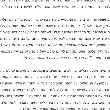
העצביים שמופקדים על התחום הזה יהיו חזקים מעצם אורח חיינו. המו
בגרות בהיסטוריה או את השיר שהיה אהוב עלינו למשך חודש בגיל 14.
ם אפשרות אחרת. פולק ופוקס-קבאן מסבירים כי
"למעשה, יש לנו שליט
זמן שאנו ישנים".
אם אנחנו יודעים שהמוח מסמן את הסינפסות שמעלות
וא לחשוב על הדברים שחשובים לנו לשמור בזיכרון, ובכך למנוע את ס
ו עוד עניין בהם, אנו יכולים להימנע מלהציף אותם אל התודעה ולתת ל
ההמחשה,
"אם אתם מסוכסכים עם מישהו בעבודה ומקדישים זמן לחשוב כ
 הגדול שלכם, אתם עומדים להיות כוכבי-על סינפטיים ברקיחת נקמות,
סכם הצמד,
"היו מודעים לדברים שעליהם אתם חושבים".
 שלנו מספקת כלים שהולכים ונחשפים בתחכומם. הם מאפשרים לנו ל
ד ועוד. יחד, החיבור בין גנטיקה וסביבה מאפשר למוח לצמוח למקומו
במועצת המנהלים של המוח יושב חבר נוסף – התודעה שלנו. משונה ל
המוח, אבל זה אפשרי מכיוון שפעילות המוח יכולה להתבצע גם באופן ב
בד את הבגרות בהיסטוריה. אז אנחנו – או התודעה – יושבים במועצת
 והסביבה, וכשעולה החלטה לאיזה כיוון לקחת את החברה, לקול שלנו
בזכות ההצבעה הזו מאפשר לנו לקחת אחריות על גורלנו.