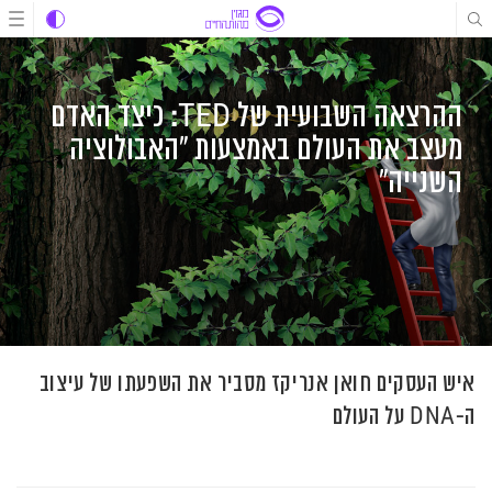
לג
לג
לג
תוכן
תוכן
ניווט
ההרצאה השבועית של TED: כיצד האדם
מעצב את העולם באמצעות "האבולוציה
השנייה"
איש העסקים חואן אנריקז מסביר את השפעתו של עיצוב
ה-DNA על העולם