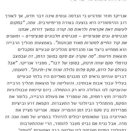
אנריקז חוזר ומדגיש כי הנדסה גנטית אינה דבר חדש, אך לאורך
רוב ההיסטוריה היא בוצעה בצורה פרימיטיבית. עתה,
"במקום
לעשות זאת אקראית ולראות מה קורה במשך דורות, אנחנו
מכניסים גנים ספציפיים – מכניסים חלבונים ספציפיים – ומשנים
את קוד החיים למטרות מאוד מכוונות"
. באמצעות תהליך הרבייה
הוא ממחיש כיצד אנו מהנדסים תהליכים טבעיים ומקבלים
תוצאות חדשות.
"מה שקרה עם סקס במשך הזמן, זה שבמצב
נורמלי סקס שווה תינוק, בסופו של דבר"
, מסביר אנריקז.
"אבל
בעולם של היום, סקס פלוס גלולה שווה אין-תינוק"
. לטענתו,
דברים שהיום נראים לנו מובנים מאליהם היו בלתי טבעיים
בעליל עבור אבות אבותינו. והשליטה על תוצאות תהליך הרבייה
שהעניקה לנו הגלולה היא רק ההתחלה. כיום קיימות טכנולוגיות
להפריה חוץ רחמית, מה שמפריד את פעולת הרבייה, כלומר את
הסקס, מהתהליך הביולוגי של התעברות. הקפאת זרע וביציות
מפרידות בין סקס ובין זמן ההפריה עצמו. אנריקז מציין את
האירוניה בכך שתאומים יכולים להיוולד בהפרש של מאה שנה זה
מזה. אבל נניח אם נביט מעבר להומור, הרי שההתערבות
בתהליכי החיים מעניקה לנו שליטה רבה ואפשרות 'לשחק'