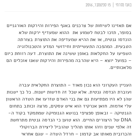
בועז מזרחי
|
15 ספטמבר, 2016
אם תאזינו לשיחות של צרכנים באגף הפירות והירקות האורגניים
בסופר, תזכו לבטח לשמוע את ההוא שמעדיף ירקות שלא
הונדסו גנטית, או את ההיא שמעדיפה את התוצרת בצורתה
הטבעית. המהפכה התעשייתית וחידושי המדע והטכנולוגיה
השפיעו על החקלאות באופן ששינה את התוצרת. דעה רווחת כיום
– כפועל יוצא – היא שהרבה מהפירות והירקות שאנו אוכלים הם
מלאכותיים.
העניין העקרוני הוא נכון מאוד – התוצרת החקלאית עברה
ועוברת הנדסה גנטית. אלא שכל זה חדשות ישנות. כל כך ישנות
שהן לא היו מפתיעות גם את בני האדם שזרעו את השדה הראשון
עלי אדמות. חואן אנרקיז הוא איש עסקים, מרצה וכותב בתחום
הגנטיקה – ובאופן ספציפי בנושא הגנומיקה שמתמקד בקוד ה-
DNA של היצורים החיים. הוא טוען כי הנדסה גנטית מתרחשת
זה אלפי שנים וזהו אותו תהליך שהוביל ליצירת הברוקולי
והכרובית מאותו אב קדמון – חרדל השדה – שגם אחראי