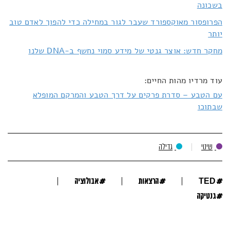
בשכונה
הפרופסור מאוקספורד שעבר לגור במחילה כדי להפוך לאדם טוב
יותר
מחקר חדש: אוצר גנטי של מידע סמוי נחשף ב-DNA שלנו
עוד מרדיו מהות החיים:
עם הטבע – סדרת פרקים על דרך הטבע והמרקם המופלא
שבתוכו
שינוי
גדילה
#
#
#
TED
הרצאות
אבולוציה
#
גנטיקה