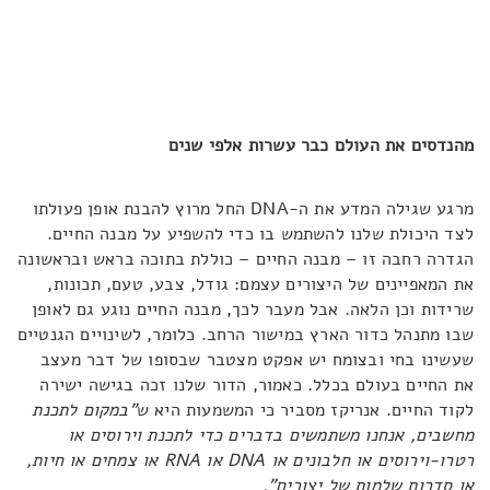
מהנדסים את העולם כבר עשרות אלפי שנים
מרגע שגילה המדע את ה-DNA החל מרוץ להבנת אופן פעולתו
לצד היכולת שלנו להשתמש בו כדי להשפיע על מבנה החיים.
הגדרה רחבה זו – מבנה החיים – כוללת בתוכה בראש ובראשונה
את המאפיינים של היצורים עצמם: גודל, צבע, טעם, תכונות,
שרידות וכן הלאה. אבל מעבר לכך, מבנה החיים נוגע גם לאופן
שבו מתנהל כדור הארץ במישור הרחב. כלומר, לשינויים הגנטיים
שעשינו בחי ובצומח יש אפקט מצטבר שבסופו של דבר מעצב
את החיים בעולם בכלל. כאמור, הדור שלנו זכה בגישה ישירה
לקוד החיים. אנריקז מסביר כי המשמעות היא ש
"במקום לתכנת
מחשבים, אנחנו משתמשים בדברים כדי לתכנת וירוסים או
רטרו-וירוסים או חלבונים או
DNA
או
RNA
או צמחים או חיות,
או סדרות שלמות של יצורים".