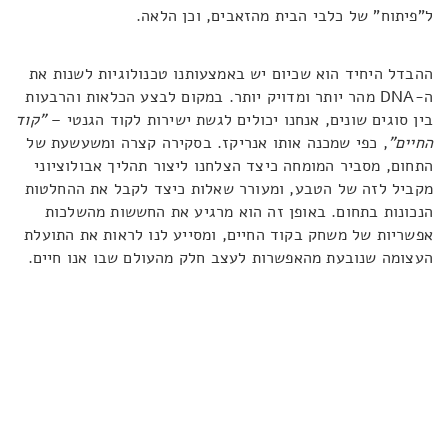
ל"פיתוח" של כלבי הבית מהזאבים, וכן הלאה.
ההבדל היחיד הוא שכיום יש באמצעותנו טכנולוגיות לשנות את
ה-DNA מהר יותר ומדויק יותר. במקום לבצע הכלאות והרבעות
בין סוגים שונים, אנחנו יכולים לגשת ישירות לקוד הגנטי –
"קוד
החיים"
, כפי שמכנה אותו אנריקז. בסקירה קצרה ומשעשעת של
התחום, מסביר המומחה כיצד הצלחנו ליצור תהליך אבולוציוני
מקביל לזה של הטבע, ומעורר שאלות כיצד לקבל את ההחלטות
הנכונות בתחום. באופן זה הוא מרגיע את החששות מהשלכות
אפשריות של משחק בקוד החיים, ומסייע לנו לראות את התועלת
העצומה שנובעת מהאפשרות לעצב חלק מהעולם שבו אנו חיים.