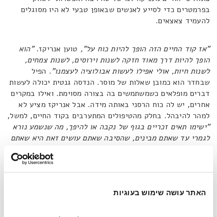
בפרמטרים כדי לסייע לאנשים שבאופן טבעי לא היו מסוגלים
להעמיד צאצאים.
"אז קוד החיים הזה הופך להיות כוח על",
טוען אנריקז.
"הוא
הופך להיות דרך מאוד חזקה לשנות וירוסים, לשנות צמחים,
לשנות חיות, אולי אפילו לעשות אבולוציה לעצמנו"
. הפיל
שבחדר הוא כמובן שאלות של מוסר. הנדסה גנטית יכולה לעשות
דברים מופלאים כשמשתמשים בה בצורה מסוימת. ואילו במקרים
אחרים, יש לה כוח הרסני באותה מידה. אבל אנריקז מציע לא
למהר להיבהל. בחלק מהטיפולים המתערבים בקוד החיים, למשל,
"ישימו תאים זכריים בגוף של נקבה או להיפך, מה שנשמע נורא
לגמרי עד שאתם מבינים, שהסיבה שאתם עושים זאת היא שאתם
מחליפים מח עצם".
הוא מציג דוגמאות נוספות לכך, שבכולן
עיקרון פשוט – בפעולתנו ייתכן שישתנה משהו בסיסי בטבע של
האדם או של בעלי החיים, אבל בה בעת אנו יכולים להציל חיים
או להתאים את המאפיינים של היצורים החיים לתנאים המשתנים
של העולם. כיוון שהעולם היום משתנה מהר יותר מקצב
האתר עושה שימוש בעוגיות
האבולוציה הטבעי, אנו יכולים לסייע להאיץ את התהליכים הללו
היכן שאפשר. העיקרון שמנחה אותו להוריד את המחסומים ואת