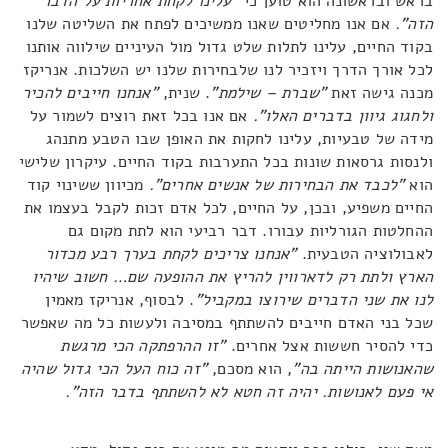
בראש ובראשונה הוא טוען כי
"עלינו לקחת אחריות על הדבר
הזה".
אם אנו מחליטים שאנו ממשיכים לפתח את השליטה שלנו
בקוד החיים, עלינו לתלות שלט גדול מול העיניים שילווה אותנו
לכל אורך הדרך ויזכיר לנו שלבחירות שלנו יש השלכות. אנריקז
מכנה גישה זאת
"שברת – שילמת"
. שנית,
"אנחנו חייבים להכיר
ולחגוג גיוון בדברים האלו".
אם אנו בכל זאת רוצים לשמור על
מידה של טבעיות, עלינו לחקות את האופן שבו הטבע מתנהג
ולנסות גרסאות שונות בכל התערבות בקוד החיים. עיקרון שלישי
הוא
"לכבד את הבחירות של אנשים אחרים".
מכיוון ששינוי קוד
החיים משפיע, ובכן, על החיים, לכל אדם זכות לקבל בעצמו את
ההחלטות הגורליות עבורו. דבר רביעי הוא לתת מקום גם
לאבולוציה הטבעית.
"אנחנו צריכים לקחת בערך רבע מכדור
הארץ ולתת רק לדארווין להריץ את ההופעה שם… חשוב שיהיו
לנו את שני הדברים שירוצו במקביל"
. לבסוף, אנריקז מאמין
שכל בני האדם חייבים להשתתף במסיבה ולעשות כל מה שאפשר
כדי להסיר חששות אצל אחרים.
"
זו ההרפתקה הכי מרגשת
שהאנושות הייתה בה"
, הוא מסכם,
"זה כוח העל הכי גדול שהיה
אי פעם לאנושות. יהיה זה חטא לא להשתתף בדבר הזה".