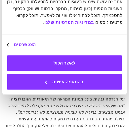
אתר זה עושה שימוש בעוגיות הכרחיות להפעלתו התקינה, וכן 
החששות מפני השלכות של הנדסה גנטית הוא ש
"יש השלכות
בעוגיות נוספות (כגון לניתוח, מחקר, פרסום ושיווק) בכפוף 
לפעולות, ויש השלכות לחוסר פעולה".
להסכמתך. תוכל לבחור אילו עוגיות לאפשר. תוכל לקרוא 
פרטים נוספים 
במדיניות הפרטיות שלנו
.
כל מה שדארווין אמר – רק הפוך
הצג פרטים
הדיונים בתחום הגנטיקה מכילים פעמים רבות את המונחים
'טבעי' לעומת 'מלאכותי', ואלו הן נקודות קריטיות להבנת
השפעת תהליכי ההנדסה של האדם, הפרימיטיביים והמתקדמים
לאשר הכול
כאחד.
"במשך ארבעה מיליארדי שנים, מה שחי ומת על הפלנטה
הזו היה תלוי בשני עקרונות: בחירה טבעית ומוטציות אקראיות"
.
על פי תיאוריית האבולוציה של דארווין, כל החיים התפתחו באופן
בהתאמה אישית
הזה. שינוי אקראי חל ב-DNA ואותו יצור שרד או נכחד על פי
מידת הסתגלותו לנסיבות בסביבת המחיה שלו. אנריקז מסתכל
על הנדסה גנטית כעל תמונת המראה של תיאוריית האבולוציה:
"מה שעשינו זה ליצור מערכת אבולוציונית מקבילה לגמרי שבה
אנחנו מבצעים ברירה לא טבעית ומוטציות לא רנדומליות"
.
בשלב מסוים הבינו בני האדם שבמקום להתאים את עצמם
לסביבה, הם יכולים להתאים את הסביבה אליהם, וכך החלו ליצור