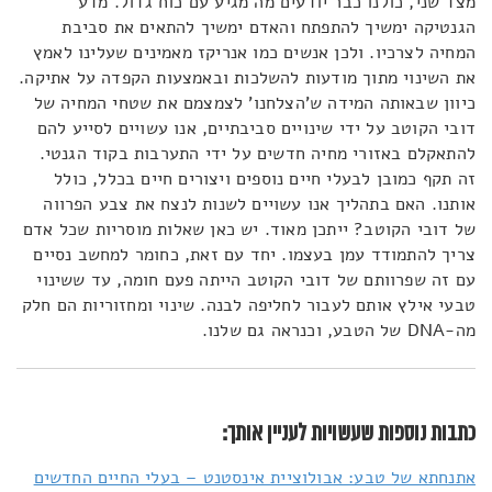
מצד שני, כולנו כבר יודעים מה מגיע עם כוח גדול. מדע
הגנטיקה ימשיך להתפתח והאדם ימשיך להתאים את סביבת
המחיה לצרכיו. ולכן אנשים כמו אנריקז מאמינים שעלינו לאמץ
את השינוי מתוך מודעות להשלכות ובאמצעות הקפדה על אתיקה.
כיוון שבאותה המידה ש'הצלחנו' לצמצמם את שטחי המחיה של
דובי הקוטב על ידי שינויים סביבתיים, אנו עשויים לסייע להם
להתאקלם באזורי מחיה חדשים על ידי התערבות בקוד הגנטי.
זה תקף כמובן לבעלי חיים נוספים ויצורים חיים בכלל, כולל
אותנו. האם בתהליך אנו עשויים לשנות לנצח את צבע הפרווה
של דובי הקוטב? ייתכן מאוד. יש כאן שאלות מוסריות שכל אדם
צריך להתמודד עמן בעצמו. יחד עם זאת, כחומר למחשב נסיים
עם זה שפרוותם של דובי הקוטב הייתה פעם חומה, עד ששינוי
טבעי אילץ אותם לעבור לחליפה לבנה. שינוי ומחזוריות הם חלק
מה-DNA של הטבע, וכנראה גם שלנו.
כתבות נוספות שעשויות לעניין אותך:
אתנחתא של טבע: אבולוציית אינסטנט – בעלי החיים החדשים