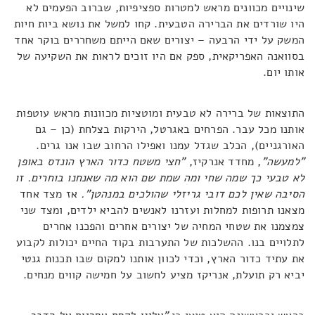
שינויים מכוונים מראש למטרות ספציפיות, שברוב הפעמים לא
היו שורדים את הברירה הטבעית. קחו למשל את נושא ביות חיות
המשק על ידי הרבעה – יצורים שאם הייתם משחררים בוקר אחד
בסוואנה האפריקאית, ספק אם היו זוכים לראות את השקיעה של
אותו יום.
התוצאות של ברירה לא טבעית ומוטציות מכוונות מראש עוטפות
אותנו מכל עבר. הפרחים באגרטל, הירקות בצלחת (כן – גם
האורגניים), הכלב שגדל עמנו ואפילו הרחוב שבו אנו גרים.
"למעשה"
, מחדד אנרקיז,
"חצי משטח כדור הארץ הונדס באופן
לא טבעי כך שמה שחי ומה שמת שם הוא מה שאנחנו בוחרים. זו
הסיבה שאין לכם דובי גריזלי שהולכים במנהטן".
אז מצד אחד
מצאנו תרופות למחלות ועזרנו לאנשים להביא ילדים, ומצד שני
צמצמנו את שטחי המחיה של יצורים אחרים והפכנו אחרים
לתלויים בנו. ההשלכות של התערבות בקוד החיים יכולות לקבוע
את עתיד כדור הארץ, וכדי לכוון אותנו למקום שבו תכנות גנטי
יביא רק תועלת, אנריקז מציע לחשוב על חמישה קווים מנחים.