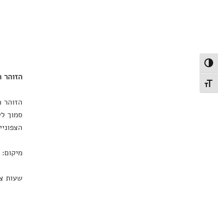
פעל/כבה ניגודיות גבוהה
הזוהר ה
תג גודל גופן
הזוהר ה
סמוך לע
הצפוניי
מיקום: 
שעות צפייה איד