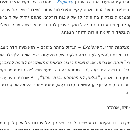
פרויקט התיעוד החי של ארגון
Explore
. במסגרת הפרויקט הוצבו מצלמ
העולם, המתעדות את ההתרחשות 24/7 ומעבירות אותה בשידור י
צלמות כוללות בין היתר קן של עופות דורסים, מתחם גידול של דובי פנ
ווי חוף ושפע רחב נוסף של מוקדי עניין לחובבי טבע. ישנה אפילו מצל
בשידור חי את אורות הזוהר הצפוני.
מצלמות החי של
Explore
– הגדול ביותר בעולם – הוא מעין חדר מצב
בו זמנית ולהציץ לעוד כמה חלקים של המציאות בזמן אמת. צ'ארלס אננב
כי
"אנחנו אוצרים. אנו שואפים ליצור סרטים שמאפשרים לצופה להצטרף 
ו".
הגישה הזו באה לכדי מימוש בצורה כמעט מושלמת בדמות פרויקט 
זמן התרחשותו,
"גולמי, לא מתוסרט ובלתי ערוך"
, כפי שנכתב בערוץ. 
כלו לגלות עניין: קן עיטמים לבני ראש, תחנת מחקר הצופה אל אורות ה
ם.
מים, ארה"ב
ק מבודד הקימו זוג עיטמים לבני ראש קן, על צמרתו של אלון לבן. ה