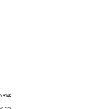
מפרץ הל
בצד השנ