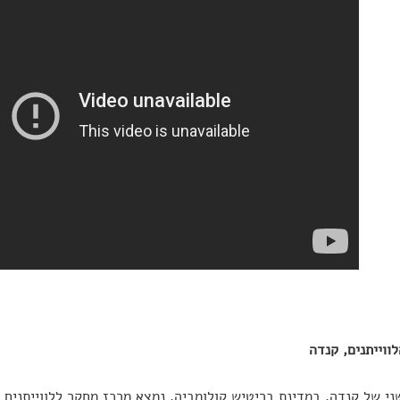
ווייתנים, קנדה
י של קנדה, במדינת בריטיש קולומביה, נמצא מרכז מחקר ללווייתנים 