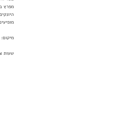
מפרץ בא
היונקים
מופיעים
מיקום: 
שעות צפייה איד