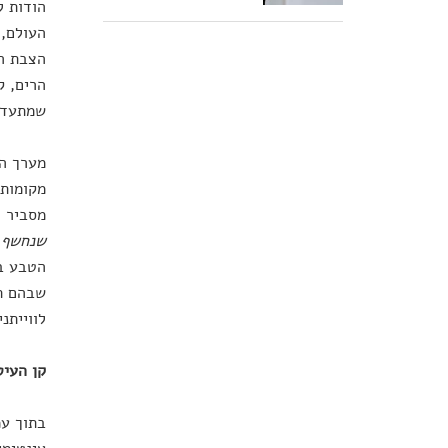
הודות ל
הצבת המ
הרים, ק
שמתעדת 
מערך ה
מקומות 
מסביר 
שנחשף ב
הטבע ב
שבהם תו
לווייתני
קן העיט
בתוך עמ