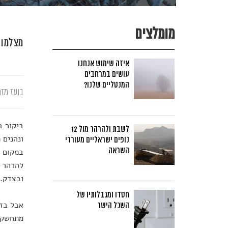
מומלצים
מצלמות
איזה שימוש אנחנו
עושים במרחבים
המנטליים שלנו?
בועז מזר
ביקור ב
לשבת ולהרהר מול 12
ונהנים 
נופים ישראליים מעוררי
השראה
במקום ש
להרהר ל
ובצדק. 
חסדו ומגבלותיו של
אבל בזמ
השכל הישר
מתחשק ל