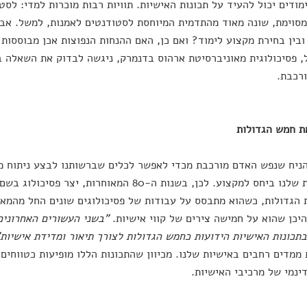
מודים יכול להעיד על תכונות האישיות. תוויות רבות מוכרות למדי: לס
סוימת, שונה מאוד מהתדמית המיוחסת לסטודנטים לאמנות, למשל. אבל
ובין בחירת מקצוע לימוד? ואם כן, האם ההנחות הנפוצות אכן מבוססו
, פסיכולוגית מאוניברסיטת ארהוס בדנמרק, ניגשה לבדוק את השאלה 
ורכבת.
ת חמש הגדולות
ניח שנפש האדם מורכבת מכדי לאפשר לכלים שברשותנו לבצע ניתוח מקי
יכן שהוא על חמישה צירים של קווי אישיות.
"בשני העשורים האחרוני
תכונות האישיות הידועות כחמש הגדולות לצורך תיאור ומדידת אישיות"
 ממדים רחבים באישיות שלנו. מכיוון שהתכונות הללו מופיעות כטווחים
ינמי של מרכיבי האישיות.