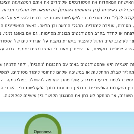
האישיות המאחדות את הסטודנטים שלומדים את אותם המקצועות הציפו 
בדלים באישיות [בין התחומים השונים] הם תוצאה של תהליכי חברות ב
קודם לכן?"
ודל מסבירה כי לפקולטות שונות יש דרכים להשפיע על האיש
 מסורות, אווירה לימודית, הרגלי הוראה וכן הלאה. כאשר המאפיינים הל
לפתח או לחדד בקרב הסטודנטים תכונות מסוימות, גם אם באופן זמני. 
ר לעיצוב קיים הרגל להעביר ביקורת נוקבת על הפרויקטים של הסטודנ
גשה צפופים ונוקשים, הרי שייתכן מאוד כי הסטודנטים ימוקמו גבוה על 
 השנייה היא שהסטודנטים באים עם התכונות 'מהבית', וקווי הדמיון ש
הליך קבלת ההחלטות או במשיכה שלהם לתחומי לימוד מסוימים. למשל,
ימשכו ללמוד מדעי המדינה, אולי מתוך שאיפה להשתלב בפוליטיקה. ה
ין המקורות האפשריים והדמיון בתכונות בתוך הפקולטות ובין השוני ה
השונים, אך המחקר לא בחן את המנגנון הקושר בין אישיות לפקולטה.