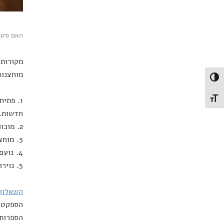
האם סטוד
מקורות 
מוחצנות
פעל/כבה ניגודיות גבוהה
1. פתי
תג גודל גופן
חדשות.
2. מוכוונות – סדר, שקדנות וחריצות, דבקות במטרות.
3. מוחצנות – הנטייה ליצור מגע חברתי עם הסביבה ולחוות רגשות חיוביים.
4. נועם הליכות – צניעות, ידידותיות, נטייה לחמלה ושיתוף פעולה.
5. נוירוטיות – מידת היכולת לשמירה על קור רוח ושליטה עצמית.
השאלון
הספקטרו
הספרותי