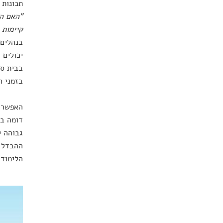
תכונות 
"האם הה
קיימות 
בנהלים,
יכולים 
בבית ספ
בזמני ה
האפשרות
דומה בת
גבוהה י
ההבדל ב
הלימוד 