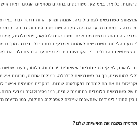
 שונות. כלומר, בממוצע, סטודנטים בחוגים מסוימים הפגינו דמיון אישיו
תוצאות: סטודנטים לפסיכולוגיה, אמנות ומדעי הרוח דורגו גבוה במידת
ות גבוהה. בתחום מדעי המדינה גילו הסטודנטים פתיחות גבוהה. בבתי 
מדינה היו הסטודנטים מוחצנים. סטודנטים לרפואה, פסיכולוגיה, אמנות
י נועם הליכות. סטודנטים לאמנות ולמדעי הרוח קיבלו דירוג נמוך ברמת
סטטיסטית ההבדלים בין הקבוצות היו בינוניים עד גבוהים ולכן הם ראוי
תן לראות, לא קיימת ייחודיות אישיותית פר תחום. כלומר, בעוד שסטוד
ללי למוחצנים, כך גם סטודנטים לכלכלה. במילים אחרות, תכונות אישיו
קבילות גם אם הם לומדים בפקולטות שונות. במקרים מסוימים אפשר להבי
 של סטודנטים הלומדים בתחומים שונים, כמו פסיכולוגיה ומדעי הרוח. 
 בין תחומי לימודים שנחשבים שייכים לאסכולות רחוקות, כמו מדעים מד
קדמיה משנה את האישיות שלנו?