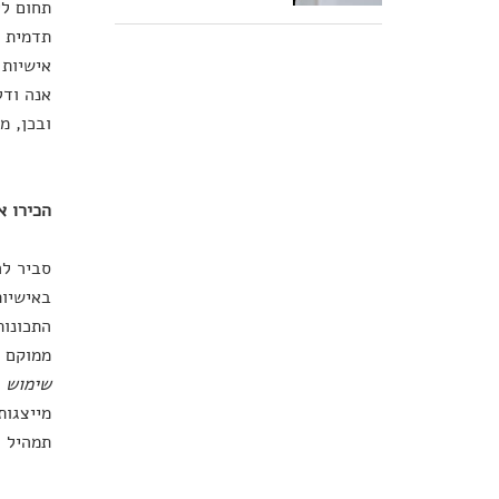
תחום לי
תדמית מ
אישיות 
אנה ודל
ובכן, מ
הכירו א
סביר לה
ממוקם ה
שימוש ב
מייצגות
תמהיל ד