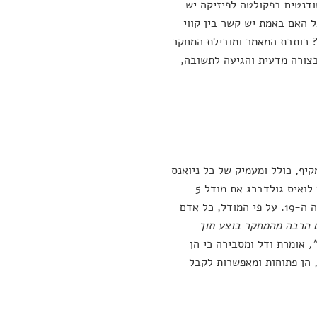
טודנטים בפקולטה לפיזיקה יש
 האם באמת יש קשר בין קווי
ת? כותבת המאמר ומובילת המחקר
בצורה מדעית והגיעה לתשובה,
ף, כולל ומעמיק של כל ניואנס
באישיות שלנו ביחס למקצוע. לכן, בשנות ה-80 המאוחרות, יצר פסיכולוג בשם לואיס גולדברג את מודל 5
התכונות הגדולות, כשהוא מתבסס על עבודות של פסיכולוגים שונים החל מהמאה ה-19. על פי המודל, כל אדם
ם הרבה מהמחקר בוצע תוך
,
אומרת ודל ומסבירה כי הן
, הן פתוחות ומאפשרות לקבל