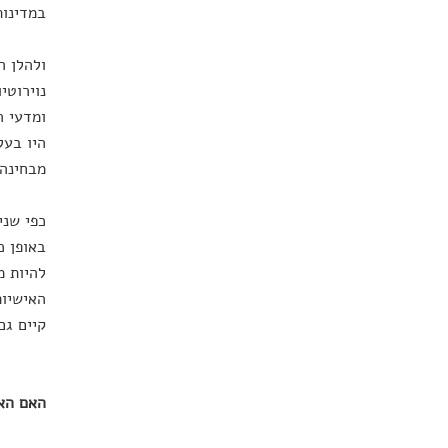
במדינות
ולהלן ה
נוירוטי
ומדעי ה
היו בעל
מבחינה 
כפי שני
באופן כ
להיות מ
האישיות
קיים גם
האם הא