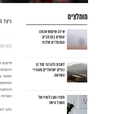
מומלצים
כיצד ה
איזה שימוש אנחנו
עושים במרחבים
המנטליים שלנו?
בועז מזר
מיקום ה
לשבת ולהרהר מול 12
ההופעה 
נופים ישראליים מעוררי
השראה
וחומר א
המשקפות
וההתנהג
הפנימי.
חסדו ומגבלותיו של
השכל הישר
כתב הע