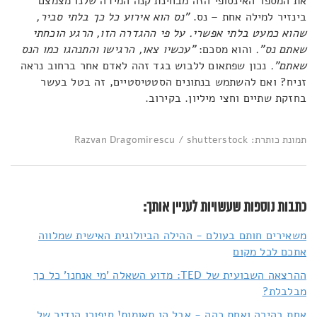
את המספר האינסופי הזה מבחינת קנה המידה שלנו מצמצם
בינזיר למילה אחת – נס.
"נס הוא אירוע כל כך בלתי סביר,
שהוא כמעט בלתי אפשרי. על פי ההגדרה הזו, הרגע הוכחתי
שאתם נס".
והוא מסכם:
"עכשיו צאו, הרגישו והתנהגו כמו הנס
שאתם".
נכון שפתאום ללבוש בגד זהה לאדם אחר ברחוב נראה
זניח? ואם להשתמש בנתונים הסטטיסטיים, זה בטל בעשר
בחזקת שתיים וחצי מיליון. בקירוב.
תמונת כותרת: Razvan Dragomirescu / shutterstock
כתבות נוספות שעשויות לעניין אותך:
משאירים חותם בעולם - ההילה הביולוגית האישית שמלווה
אתכם לכל מקום
ההרצאה השבועית של TED: מדוע השאלה 'מי אנחנו' כל כך
מבלבלת?
אחת בהירה ואחת כהה - אבל הן תאומות! סיפורן הנדיר של