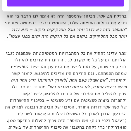
בגדול את סיכויי ההישרדות והגעה לבשלות מינית של בני אדם
על פני 150 אלף דורות. והתוצאה היא סיכוי של אחד ל-10
בחזקת 45 אלף. מכיוון שהמספר הזה לא אומר לנו הרבה כי הוא
פורץ את גבולות התפיסה שלנו, השתמש בינזיר בהמחשה ציורית:
"המספר הזה לא גדול יותר מכל החלקיקים ביקום – הוא גדול
יותר מכל החלקיקים ביקום אם כל חלקיק היה יקום בפני עצמו".
עתה עלינו להחיל את כל הסתברויות הסטטיסטיות שתקפות לגבי
הולדתנו גם על כל מי שקדם לנו. הורינו היו צריכים להיוולד
בדיוק מי שהם, על מנת לייצר את הזירעון והביצית הספציפיים
שמהם התפתחנו. וגם הוריהם היו צריכים להיפגש, ליצור קשר
ולהיוולד.
"אם אפילו פעם אחת [לאורך הדורות] זרע אחר היה
פוגש ביצית אחרת, לא הייתם יושבים כאן"
מסביר בינזיר. ולכן
צריך להצליב את הסיכוי של הורינו להיפגש, ליצור קשר
ולהפרות ביצית ספציפית עם זרע ספציפי – בסיכויי ההישרדות
של 150 אלף דורות אחורה. הסיכוי של הביצית הנכונה לפגוש את
הזירעון הנכון לאורך כל השושלת שלכם הוא אחד לטריליון
(בעיגול כלפי מטה) ואת המספר הזה צריך להעלות בחזקת 400
קואדריליון כדי לקחת בחשבון את סיכויי ההישרדות עד בשלות