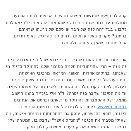
קרה לכם פעם שפגשתם מישהו חדש והוא סיפר לכם בהפתעה
מוחלטת עד כמה אתם דומים למישהו אחר שהוא מכיר? יצא לכם
ללבוש בגד זהה לזה של חבר או סתם של מישהו שראיתם
ברחוב? מקרים כאלו עלולים לגרום לנו להרגיש לא מיוחדים,
אבל מתברר שאין טעות גדולה מזו.
אם ייחודיות מתבטאת בשוני – והרי ידוע שכל בני האדם שונים
זה מזה – הרי שהייחודיות תלויה בסיכוי שלנו להיוולד בדיוק מי
שאנחנו. במילים אחרות, האופי, המראה, מרכיבי האישיות
והתודעה של כל אחד מאתנו חוברו יחדיו בהרכב שאין שני לו
בעולם, לא היה קודם לו בהיסטוריה ולא יחזור על עצמו בעתיד.
אז מה הסיכוי שדבר כזה יקרה? ד"ר אלי בינזיר ביצע חישוב
מתמטי של ההסתברות להיוולד מי שאתם ופרסם את הנתונים
במאמר משעשע
באתר הבלוגים של אוניברסיטת הרווארד.
בינזיר, רופא בהכשרתו, עוסק גם בהתפתחות וצמיחה אישית, מה
שאולי מסביר את הכינוי "מהנדס אושר" שדבק בו. המטרה שלו
בחישוב הסטטיסטי היא רק לעורר מחשבה, ולכן חלק