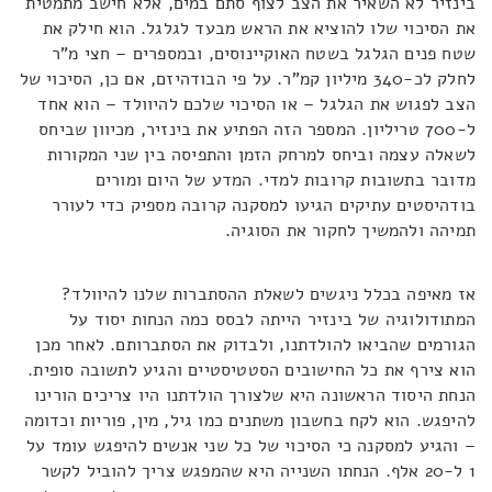
בינזיר לא השאיר את הצב לצוף סתם במים, אלא חישב מתמטית
את הסיכוי שלו להוציא את הראש מבעד לגלגל. הוא חילק את
שטח פנים הגלגל בשטח האוקיינוסים, ובמספרים – חצי מ"ר
לחלק לכ-340 מיליון קמ"ר. על פי הבודהיזם, אם כן, הסיכוי של
הצב לפגוש את הגלגל – או הסיכוי שלכם להיוולד – הוא אחד
ל-700 טריליון. המספר הזה הפתיע את בינזיר, מכיוון שביחס
לשאלה עצמה וביחס למרחק הזמן והתפיסה בין שני המקורות
מדובר בתשובות קרובות למדי. המדע של היום ומורים
בודהיסטים עתיקים הגיעו למסקנה קרובה מספיק כדי לעורר
תמיהה ולהמשיך לחקור את הסוגיה.
אז מאיפה בכלל ניגשים לשאלת ההסתברות שלנו להיוולד?
המתודולוגיה של בינזיר הייתה לבסס כמה הנחות יסוד על
הגורמים שהביאו להולדתנו, ולבדוק את הסתברותם. לאחר מכן
הוא צירף את כל החישובים הסטטיסטיים והגיע לתשובה סופית.
הנחת היסוד הראשונה היא שלצורך הולדתנו היו צריכים הורינו
להיפגש. הוא לקח בחשבון משתנים כמו גיל, מין, פוריות וכדומה
– והגיע למסקנה כי הסיכוי של כל שני אנשים להיפגש עומד על
1 ל-20 אלף. הנחתו השנייה היא שהמפגש צריך להוביל לקשר