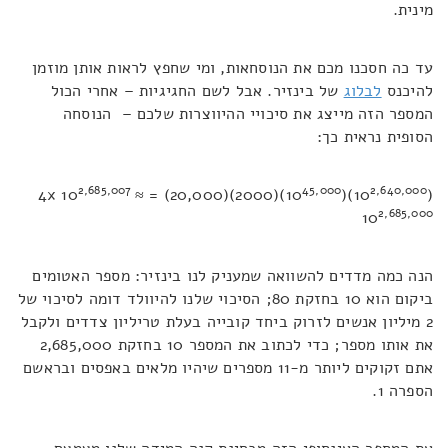
מינית.
עד כה חסכנו מכם את הנוסחאות, ומי שחפץ לראות אותן מוזמן
להיכנס
לבלוג
של בינזיר. אבל לשם החגיגיות – אחרי הכול
המספר הזה מייצג את סיכויי ההיווצרות שלכם – הנוסחה
הסופית נראית כך:
2,685,007
45,000
2,640,000
≈
)(2000)(20,000) = 4x 10
)(10
(10
2,685,000
10
הנה כמה מדדים להשוואה שמעניק לנו בינזיר: מספר האטומים
ביקום הוא 10 בחזקת 80; הסיכוי שלנו להיוולד דומה לסיכוי של
2 מיליון אנשים לזרוק ביחד קובייה בעלת טריליון צדדים ולקבל
את אותו מספר; כדי לכתוב את המספר 10 בחזקת 2,685,000
אתם זקוקים ליותר מ-11 מספרים שיהיו מלאים באפסים ובראשם
הספרה 1.