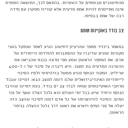
מהחישובים מבוססים על השערות. בהתאם לכך, התוצאה הסופית
אינה מתיימרת להיות אמת מדעית אלא קוריוז מסקרן עם מידה
רבה של אמת בבסיסו.
צב בודד באוקיינוס שומם
במאמר בינזיר מספר שהרעיון לחישוב הגיע לאחר שנתקל בשני
מקורות שונים שדיברו על ההסתברות להולדתו הייחודית של
אדם. את המספר הראשון שמע מפי מרצה בכנס שהביאה את
ההערכה המדעית בת זמננו. היא דיברה על סיכוי של 1 ל-400
טריליון. המקור הנוסף מגיע ממשל בודהיסטי ולפיו הסיכוי
לייחודיות האינדיבידואלית שלנו דומה למצב הבא: דמיינו שבכל
מרחבי האוקיינוסים שוחה לבדו צב ים בודד. כעת דמיינו שהדבר
הנוסף היחיד שיש בכל ימי העולם הוא גלגל הצלה שצף על פני
המים. הסיכוי להיווצרותו של כל אדם דומה לסיכוי שהצב הזה
יעלה אל פני המים ויוציא את ראשו דרך גלגל ההצלה בניסוי
הראשון.