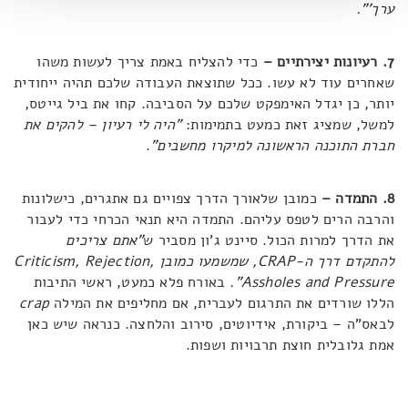
ערך'".
7. רעיונות יצירתיים –
כדי להצליח באמת צריך לעשות משהו
שאחרים עוד לא עשו. ככל שתוצאת העבודה שלכם תהיה ייחודית
יותר, כן יגדל האימפקט שלכם על הסביבה. קחו את ביל גייטס,
למשל, שמציג זאת כמעט בתמימות:
"היה לי רעיון – להקים את
חברת התוכנה הראשונה למיקרו מחשבים"
.
8. התמדה –
כמובן שלאורך הדרך צפויים גם אתגרים, כישלונות
והרבה הרים לטפס עליהם. התמדה היא תנאי הכרחי כדי לעבור
את הדרך למרות הכול. סיינט ג'ון מסביר ש
"אתם צריכים
להתקדם דרך ה-
CRAP
, שמשמעו כמובן
Criticism, Rejection,
Assholes and Pressure
".
באורח פלא כמעט, ראשי התיבות
הללו שורדים את התרגום לעברית, אם מחליפים את המילה
crap
לבאס"ה – ביקורת, אידיוטים, סירוב והלחצה. כנראה שיש כאן
אמת גלובלית חוצת תרבויות ושפות.