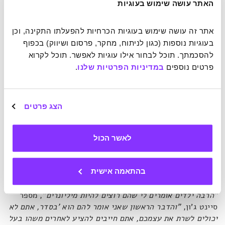
מצליח, תקע את האף שלך במשהו ותהפוך להיות ממש טוב בזה
".
האתר עושה שימוש בעוגיות
אתר זה עושה שימוש בעוגיות הכרחיות להפעלתו התקינה, וכן 
4. מיקוד –
הבמאי נורמן ג'וויסון שיצר את הגרסה הבלתי נשכחת
בעוגיות נוספות (כגון לניתוח, מחקר, פרסום ושיווק) בכפוף 
וזוכת האוסקר ל'
כנר על הגג'
אמר לסיינט ג'ון כך:
"
אני חושב
שהכול קשור בלמקד את עצמך בדבר אחד".
שמירה על פוקוס
להסכמתך. תוכל לבחור אילו עוגיות לאפשר. תוכל לקרוא 
מנקה הסחות דעת שעלולות להסיט אותנו מהמסלול.
פרטים נוספים 
במדיניות הפרטיות שלנו
.
5. לדחוף קדימה –
הסוד כאן הוא לדעת להפעיל נכון את הכוח
הצג פרטים
הפנימי שלנו ולהתייחס אליו כאל משאב בלתי נדלה. דיויד גאלו
הוא מעצב תפאורות זוכה פרסים שעבד בין היתר בברודווי
ובהפקות ענק נוספות. הוא אומר כך:
"דחוף את עצמך. פיסית,
לאשר הכול
מנטלית. צריך לדחוף, לדחוף, לדחוף".
בהתאמה אישית
6. לשרת אחרים –
אחד האלמנטים החשובים להגשמת מטרותיכם
היא לגרום לאנשים למצוא עניין או צורך בכישורים שלכם.
"הרבה ילדים אומרים לי שהם רוצים להיות מיליונרים"
, מספר
סיינט ג'ון,
"והדבר הראשון שאני אומר להם הוא 'בסדר, אתם לא
יכולים לשרת את עצמכם, אתם חייבים להציע לאחרים משהו בעל