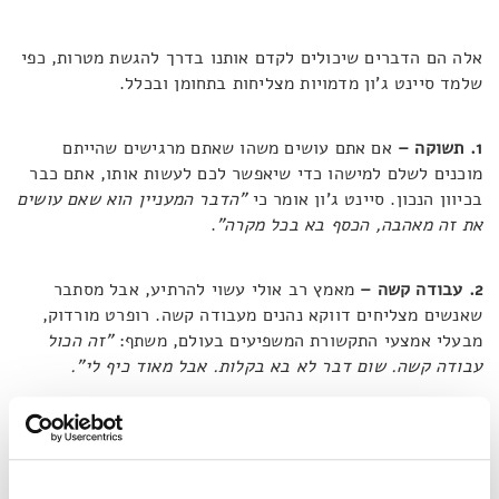
אלה הם הדברים שיכולים לקדם אותנו בדרך להגשת מטרות, כפי
שלמד סיינט ג'ון מדמויות מצליחות בתחומן ובכלל.
1. תשוקה –
אם אתם עושים משהו שאתם מרגישים שהייתם
מוכנים לשלם למישהו כדי שיאפשר לכם לעשות אותו, אתם כבר
בכיוון הנכון. סיינט ג'ון אומר כי
"הדבר המעניין הוא שאם עושים
את זה מאהבה, הכסף בא בכל מקרה"
.
2. עבודה קשה –
מאמץ רב אולי עשוי להרתיע, אבל מסתבר
שאנשים מצליחים דווקא נהנים מעבודה קשה. רופרט מורדוק,
מבעלי אמצעי התקשורת המשפיעים בעולם, משתף:
"זה הכול
עבודה קשה. שום דבר לא בא בקלות. אבל מאוד כיף לי".
3. התמקצעות –
היכרות מעמיקה עם תחום העיסוק שלכם היא
קריטית. אלכס גרדן נחשב לאחת הדמויות הדומיננטיות ביותר
בתחום פיתוח משחקי המחשב. עצתו היא כזו:
"
כדי להיות