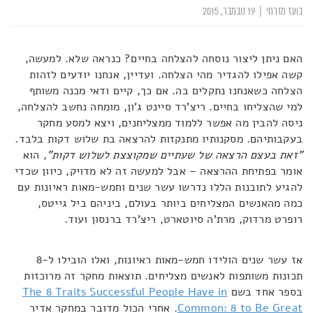
בועז מזרחי
|
19 נובמבר, 2015
האם ניתן ליצור נוסחה להצלחה בחיים? כנראה שלא. למעשה,
קשה אפילו להגדיר מהי הצלחה. ועדיין, אנחנו יודעים לזהות
הצלחה כשאנחנו נתקלים בה. אם כך, קיים ודאי מכנה משותף
למי שהצליחו בחיים. ריצ'רד סיינט ג'ון, מומחה נחשב להצלחה,
ניסה להבין מה אפשר ללמוד ממצליחנים, ויצא למסע מחקר
בעקבותיהם. מסקנותיו מתנקזות להרצאה בת שלוש דקות בלבד.
"זאת בעצם הרצאה של שעתיים שמקוצצת לשלוש דקות",
הוא
אומר בפתיחת ההרצאה – אבל למעשה זה לא מדויק, כיוון שכדי
להגיע לתובנות הללו נדרשו עשר שנים וחמש-מאות ראיונות עם
כמה מהאנשים המצליחים ביותר בעולם, ביניהם ביל גייטס,
רופרט מרדוק, מרת'ה סיוטארט, ריצ'רד ברנסון ועוד.
אז עשר שנים הולידו חמש-מאות ראיונות, ואלו הובילו ל-8
תכונות משותפות לאנשים מצליחים. תוצאות מחקר זה מרוכזות
בספר אחד בשם
The 8 Traits Successful People Have in
Common: 8 to Be Great
.
אחרי הכול מדובר במחקר אדיר