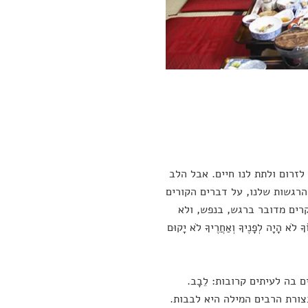
לזרום ולתת לנו חיים. אבל הלב
הרגשות שלנו, על דברים הקורים
רים מדובר ברגש, בנפש, ולא
 הָיָה לְפָנֶיךָ וְאַחֲרֶיךָ לֹא יָקוּם
בה לעיתים קרובות: לֵבָב.
אֱנוֹשׁ" (תהילים קד 15). זה מסביר מדוע בצורת הרבים המילה היא לבבות.