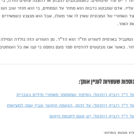
ז"ר יש עוד שימושים. כשמתכוננים למבחן או להצגה עושים חזרה, כי 
עליו. אדם שמבקש נדבות הוא מחזר על הפתחים, כי הוא חוזר שוב ושו
ד האחורי של המכונית שאין לו אור משלו, אבל הוא מנצנץ כשמאירים על
ת האור.
מקביל בארמית לשורש חז"ר הוא הד"ר. מן השורש הזה נולדה המילה
ור. כאשר אנו מבקשים להדפיס ספר פעם נוספת כי קנו את כל העותקים
וספות שעשויות לעניין אותך:
ל ד״ר רוביק רוזנטל: הסיפור שמסתתר מאחורי מילים בעברית
ל ד״ר רוביק רוזנטל: על זהות, הגשמה והקשר שבין שפה למציאות
ל ד״ר רוביק רוזנטל: יש טעם לחכמת היקום
יו מהות החיים: