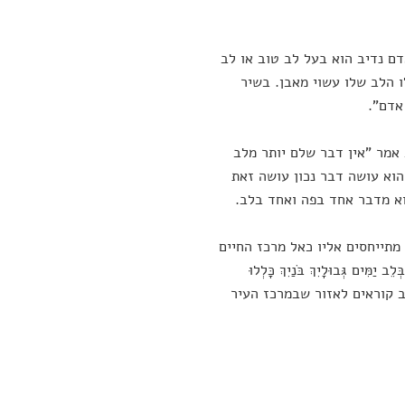
ם נדיב הוא בעל לב טוב או לב
 הלב שלו עשוי מאבן. בשיר
אדם".
אמר "אין דבר שלם יותר מלב
וא עושה דבר נכון עושה זאת
וא מדבר אחד בפה ואחד בלב.
תייחסים אליו כאל מרכז החיים
ְּבוּלָיִךְ בֹּנַיִךְ כָּלְלוּ
בתל אביב קוראים לאזור שבמרכז העיר