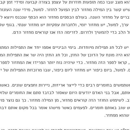
וא מצב שבו כמה תופעות חוזרות על עצמן בצורה קבועה ומידי זמן קב
יש קשר בין המילה מחזור לבין הפועל לחזור. למשל, מידי שנה העונות
ברים על מחזור השנה. בעולם הכספים מחזור הוא הכסף שנכנס ויוצא ל
 ערך, למשל, יש מחזור יומי, ולחברות עסקיות יש מחזור שנתי. בגוף של
ל הלב כדי להמשיך ולזרום. לזרימה הזו אנו קוראים מחזור הדם.
יש לכל חג תפילות מיוחדות. בימי הביניים אספו יחד את התפילות המתא
הוא היה מונח על הדוכן של החזן, וכל חג החזן היה שר את התפילות המת
 קראו לספר הזה מחזור. כדי שיהיה נוח יותר הפרידו את המחזור לספרי
. למשל, ביום כיפור יש מחזור ליום כיפור, שבו מרוכזות התפילות של יו
שתמשים בחומרים רבים כדי לייצר אריזות, ניירות וחפצים שונים. כאשר
ותם, אבל בני האדם יודעים היום שאסור לבזבז סתם את החומרים של
. לשימוש החוזר הזה קוראים מִחזוּר, מן המילה מחזור. כך גם נוצר פו
שוב באותם חומרים. לפעמים כאשר מישהו אומר בכל מקום אותם דברים
שהוא ממחזר.