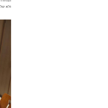
המזוודו
ולא של 