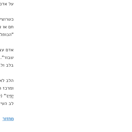
על אדם 
כשרוצים
חם או א
"הכותל"
אדם עצו
שבור". 
בלב ולב
הלב לא 
ומרכז הג
לב העיר
מחזור