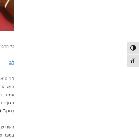
כל תרבות
פעל/כבה ניגודיות גבוהה
לב
תג גודל גופן
לב הוא 
הוא הרב
עמוק בנ
בגוף. בספ
כָּמוֹךָ" 
השורש ש