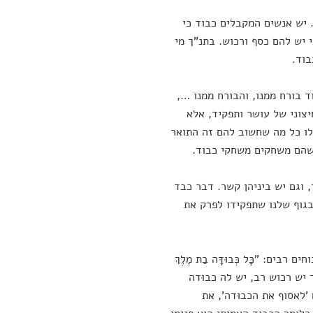
 יש אנשים המקבלים כבוד כי
 יש להם כסף ורכוש. בתנ"ך מי
בוד.
 בורח ממנו, והבורח ממנו …,
יצוני של עושר ותפקיד, אלא
ילו כל מה שחשוב להם זה התואר
שהם משחקים משחקי כבוד.
, וגם יש ביניהן קשר. דבר כבד
בגוף שלנו שתפקידו לפרק את
ם: "כָּל כְּבוּדָּה בַת מֶלֶךְ
יש כאלה שאומרים שלבת המלך יש רכוש רב, יש לה כבוּדה
לאסוף את הכבוּדה', את