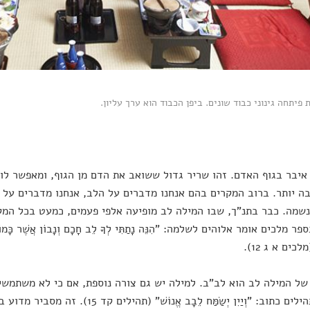
 פיתחה גינוני כבוד שונים. ביפן הכבוד הוא ערך עליון.
איבר בגוף האדם. זהו שריר גדול ששואב את הדם מן הגוף, ומאפשר לו 
ה יותר. ברוב המקרים בהם אנחנו מדברים על הלב, אנחנו מדברים על 
שמה. כבר בתנ"ך, שבו המילה לב מופיעה אלפי פעמים, כמעט בכל המק
ר מלכים אומר אלוהים לשלמה: "הִנֵּה נָתַתִּי לְךָ לֵב חָכָם וְנָבוֹן אֲשֶׁר כָּמוֹךָ לֹא
(מלכים א ג 12).
ל המילה לב הוא לב"ב. למילה יש גם צורה נוספת, אם כי לא משתמשים 
בספר תהילים כתוב: "וְיַיִן יְשַׂמַּח לֵבָב 