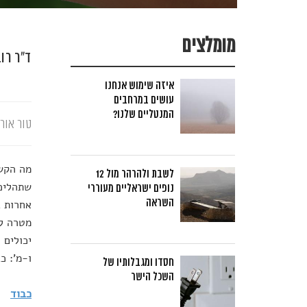
מומלצים
ד"ר רו
איזה שימוש אנחנו
עושים במרחבים
המנטליים שלנו?
טור אורח
מה הקשר
לשבת ולהרהר מול 12
שתהליכי
נופים ישראליים מעוררי
השראה
אחרות ב
מטרה לת
יכולים 
ו-מ': כ
חסדו ומגבלותיו של
השכל הישר
כבוד