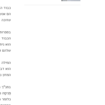
כבוד הו
הם אנשי
שזוכה ל
בספרות 
הכבוד ר
הוא נית
שלהם ו
המילה כ
הוא דבר
המזון נ
בתנ"ך המ
כלומר ח