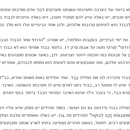
א ביטוי של הערכה וחשיבות שאנחנו מעניקים לבני אדם מסיבות שונות.
ם טובים, יש כאלה שיש להם תפקיד חשוב, ויש כאלה שזוכים לכבוד כי
כבוד הוא לעיתים קרובות אלוהים, ולכן אחד הכינויים שלו הוא מלך הכ
של ימי הביניים, בעקבות התלמוד, יש אמרה: "הרודף אחר הכבוד הכבוד
ודפו" (פרקי משה על אבות פרק ד). כלומר כבוד אמיתי הוא לא כבוד ח
ן על תכונות כמו חוכמה ויושר וצניעות. לכן, כאשר אנשים מתנהגים כא
הרכוש שלהם, ומה שמבקשים מהם לעשות הוא מתחת לכבודם, אומרים 
בוד מזכירה לנו את המילה כָּבֵד. שתי המילים באות מאותו שורש, כב"ד
 שיש לו משקל רב, כבוד ניתן לאדם שיש לו חשיבות והשפעה. האיבר 
קרא כבד, כי בעבר גילו שהוא האיבר הפנימי הכבד ביותר בגוף האדם.
ילה כבוד פירושה גם הון ועושר. בספר תהילים יש פסוק שיש עליו ויכוחים רבי
פְּנִימָה מִמִּשְׁבְּצוֹת זָהָב לְבוּשָׁהּ" (תהילים מה 14). 
פצים רבים. למשל, כשאנו חוזרים מנסיעה בחוץ לארץ אנחנו מתבקשים '