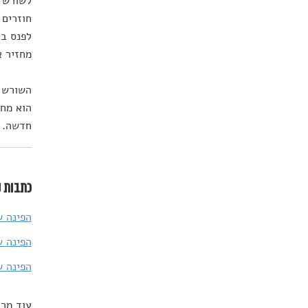
לשורש ח
חוזרים 
לפנס בצ
מחזיר א
השורש ה
הוא מחז
חדשה.
כתבות נ
הפינה ש
הפינה ש
הפינה ש
עוד מרד