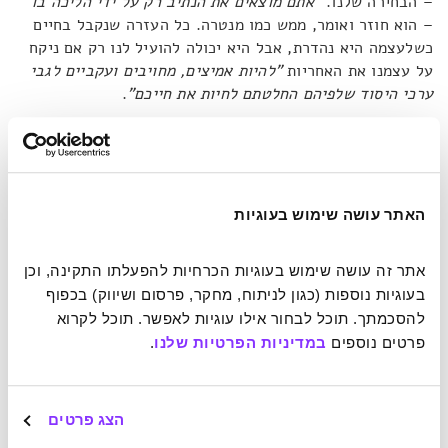
– הבחירה שלנו.
"אתם מוצאים את הנתיב רק על ידי הליכה בו"
– הוא חוזר ואומר, ממש כמו מנטרה. כל העזרה שנקבל בחיים
כשלעצמה היא נהדרת, אבל היא יכולה להועיל לנו רק אם ניקח
על עצמנו את האחריות
"להיות אמיצים, מחויבים ועקביים לגבי
ערכי היסוד שלפיהם החלטתם לחיות את חייכם"
.
"אין קיצורי דרך בחיים" – הוא משפט כזה עלול להישמע
קלישאתי ולהזכיר הטפה אימהית –
"הנקודה שלי היא שאין
אלטרנטיבה לעבודה קשה… אתם חייבים ללכת את הדרך אם
האתר עושה שימוש בעוגיות
אתם רוצים לגלות את מהות חייכם"
. אבל סמיילי טוען שעבודה
קשה והליכה מאומצת בנתיב הארוך והמייגע אינן גזירת גורל
מרה שהוכתבה לבני האדם. ראשית, כפי שציין, קיצור דרך
אתר זה עושה שימוש בעוגיות הכרחיות להפעלתו התקינה, וכן 
לעתים מוריד מהיוקרה של ההישג, ודווקא העבודה הקשה היא
בעוגיות נוספות (כגון לניתוח, מחקר, פרסום ושיווק) בכפוף 
המתגמלת ביותר.
להסכמתך. תוכל לבחור אילו עוגיות לאפשר. תוכל לקרוא 
פרטים נוספים 
במדיניות הפרטיות שלנו
.
הנקודה השנייה היא שלמעשה האושר קיים באופן מובנה בדרך
עצמה, קשה ככל שתהיה.
"אנו חיים בחברה שבה אנו כל כך
מרותקים להשגת נקודות ציון עד שאנו מחמיצים את הרגעים".
הצג פרטים
כך למשל, טקס הענקת התואר האקדמי הוא יום חשוב וחגיגי,