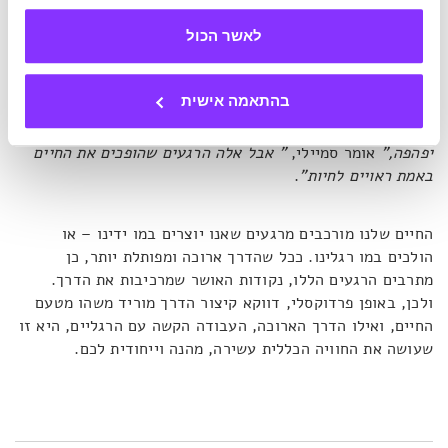
אבל הזיכרונות הנעימים ביותר הם דווקא מהלילות הלבנים
בלימודים קדחתניים עם החברים; טקס החופה הוא יום חג, אבל
לאשר הכול
הטיולים או הארוחות המשותפות הם שבונים את הקשר והופכים
אותו למצליח; התפקיד החדש וההעלאה במשכורת הם דבר
בהתאמה אישית
לשמוח בו, אבל ההצלחה בפרויקטים שהובילו לקידום היא
שתעלה חיוך על הפנים כשנביט לאחור.
"נקודות ציון הן דבר
יפהפה,"
אומר סמיילי,
" אבל אלה הרגעים שהופכים את החיים
באמת ראויים לחיות"
.
החיים שלנו מורכבים מרגעים שאנו יוצרים במו ידינו – או
הולכים במו רגלינו. ככל שהדרך ארוכה ומפותלת יותר, כן
מתרבים הרגעים הללו, נקודות האושר שמרכיבות את הדרך.
ולכן, באופן פרדוקסלי, דווקא קיצור הדרך מוריד משהו מטעם
החיים, ואילו הדרך הארוכה, העבודה הקשה עם הרגליים, היא זו
שעושה את החוויה הכללית עשירה, מהנה וייחודית לכם.