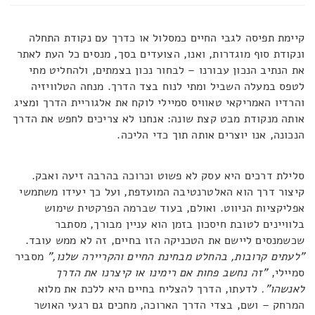
קיימת תפיסה לגבי החיים כמסלול או כדרך עם נקודת התחלה
ונקודת סוף מוגדרות, ואנו, הצועדים בסך, מנסים כל העת לאתר
את הנתיב הנכון עבורנו – לבחור נכון בצמתים, ולהחליט מתי
לטפס במעלה השביל ומתי לנוח בצד הדרך. מנחה הטלוויזיה
והרדיו האמריקאי טאוויס סמיילי לוקח את אלגוריית הדרך ומציג
אותה מנקודת מבט קצת שונה: אנחנו לא צריכים לחפש את הדרך
הנכונה, אנו יוצרים אותה תוך כדי הליכה.
סלילת דרכים היא עסק לא פשוט וכרוכה בהרבה זיעה ואבק.
קיצור דרך הוא האלטרנטיבה המועדפת, ועל כך יעידו משתמשי
אפליקציות הניווט. ואולם, בעוד שברמה הפרקטית שימוש
בלוויינים לטובת חיסכון בזמן הוא עניין מבורך, מסתבר
שכשמנסים ליישם את הטכניקה הזו בחיים, זה לא ממש עובד.
"לעתים קרובות, בהחלט מבחינת החיים והקריירה שלנו,"
מסביר
סמיילי,
"זה נחשב פחות אם רימינו או קיצרנו את הדרך
לאנשהו".
לדעתו, הדרך להצליח בחיים היא ללכת את מלוא
המרחק – ושם, בצדי הדרך הארוכה, מחכים גם רגעי האושר