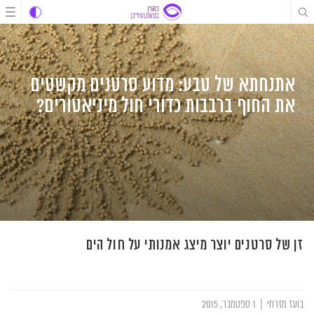
לג
לג
לג
תוכן
תוכן
ניווט
אתנחתא של טבע: מדוע סרטנים מקשטים
את החוף ברבבות כדורי חול מיניאטורים?
זן של סרטנים יוצר מיצג אמנותי על חול הים
בועז מזרחי
|
1 ספטמבר, 2015