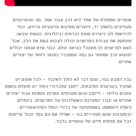
אומרים שפסולת של אחד היא זהב עבור אחר. מה שהסרטנים
משליכים כלאחר יד, ויוצרים מסיבות פרקטיות גרידא, יכול
להיראות לנו כיצירת מופת הנדסית וביולוגית. הגאות שבאה
ומוחקת את עבודת הסרטנים יכולה לצבוט קצת את הלב, אבל
האם לסרטנים זה משנה? כנראה שלא. כבני אדם אנחנו יכולים
למצוא ערך אסתטי גם במה שמתברר כתוצר לוואי של יצורים
אחרים.
ככה הטבע בנוי, שום דבר לא הולך לאיבוד – לכל אטום יש
תפקיד בשרשרת הסיבתית. ייתכן שלכדורי החול יש תועלת נוספת
שטרם גילינו – וייתכן שהם משרתים מטרות נוספות עבור יצורים
אחרים או עבור המערכת האקולוגית של הסרטנים. בינתיים
ניאלץ להסתפק באסתטיקה של כדורי החול המיניאטוריים
ובסקרנות שהם מעוררים בנו – אפילו אם הם בסך הכול ערימות
זבל עם תוחלת חיים של שעתיים בלבד.