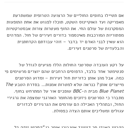
אם תטיילו בחופים החוליים של הרצועה הטרופית שמשתרעת
מאפריקה ועד האוקיינוס השקט, תוכלו לפגוש את אחת התופעות
המסקרנות של עולם החי. את החוף מעטרות צורות אבסטרקטיות
מסתוריות המורכבות מאינספור כדורים זעירים של חול. המדהים
הוא שאין לבני האדם יד בדבר – זוהי עבודתם הקדחתנית
והבלעדית של סרטנים זעירים.
על רקע העובדה שסרטני החולות הללו מגיעים לגודל של
סנטימטר אחד בלבד, הדפוסים הרחבים שהם יוצרים מרשימים פי
כמה. אבל מהן אותן כדוריות חול זעירות – ומדוע הסרטנים
מייצרים אותן? כנראה שלא למטרות אמנות… בסדרת הטבע
The
Blue Planet
מבית ה-
BBC
שופכים אור על המתרחש בחוף.
מתברר כי הסרטנים ניזונים מהחומר האורגני שמצפה את גרגירי
החול, ובתהליך האכילה הם עורמים את הגרגירים לכדורים
עגולים ומשליכים אותם הצדה כפסולת.
הקריין האגדי סר דייוויד אטנבורו אומר כי
"הסרטן ינקה כל