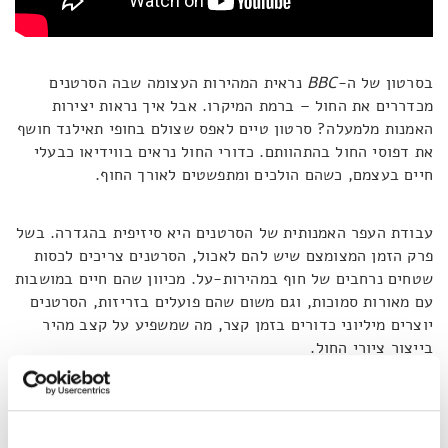
בסרטון של ה-
BBC
נראית המהירות העצומה שבה הסרטנים
מכדררים את החול – ברמת המיקרו. אבל איך נראות יצירות
האמנות מלמעלה? סרטון טיים לאפס שצולם בחופי תאילנד חושף
את דפוסי החול בהתהוותם. כדורי החול נראים בווידיאו כבעלי
חיים בעצמם, כשהם הולכים ומתפשטים לאורך החוף.
עבודת העפר האמנותית של הסרטנים היא סיזיפית בהגדרה. בשל
פרק הזמן המצומצם שיש להם לאכול, הסרטנים צריכים לכסות
שטחים נרחבים של חוף במהירות-על. מכיוון שהם חיים במושבות
עם מאורות סמוכות, וגם משום שהם פועלים בזריזות, הסרטנים
יוצרים מיליוני כדורים בזמן קצר, מה שמשפיע על קצב מהיר
בייצור ציורי החול.
אחת השאלות שמסקרנות מדענים בנוגע לאופן התזונה המשונה
הזה היא מדוע פיתחו הסרטנים צורך לכדרר את החול – מדוע הם