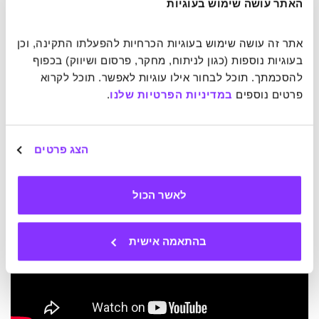
לא משליכים את הגרגירים הנקיים הצדה, כפי שאנו עושים עם
האתר עושה שימוש בעוגיות
קליפות גרעינים? ההשערה הדומיננטית היא שהכדרור ויצירות
החול שבאות בעקבותיו הם שכלול שנועד לחסוך בזמן ובאנרגיה.
אתר זה עושה שימוש בעוגיות הכרחיות להפעלתו התקינה, וכן 
כפי הנראה, הסרטנים פשוט מסדרים בצד את כל גרגירי החול
בעוגיות נוספות (כגון לניתוח, מחקר, פרסום ושיווק) בכפוף 
המשומשים, כדי שלא יצטרכו לחזור פעמיים אף לגרגר חול אחד.
להסכמתך. תוכל לבחור אילו עוגיות לאפשר. תוכל לקרוא 
כשיש לך שעתיים לנקות חוף שלם, טכניקה שכזו היא דבר
פרטים נוספים 
במדיניות הפרטיות שלנו
.
מתבקש.
הצג פרטים
לאשר הכול
בהתאמה אישית