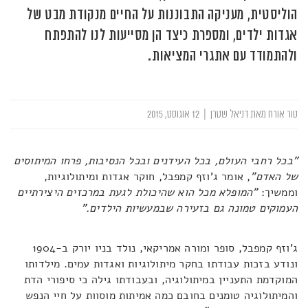
הוליסטית, מעניקה התבוננות על החיים מנקודת מבט של
אגדות ילדים, ומספרת כיצד הן מסייעות לנו להתפתח
ולהתמודד עם אתגרי המציאות.
טור אורח מאת דניאל שטרן
|
12 אוגוסט, 2015
"בכל רחבי העולם, בכל העידנים ובכל הנסיבות, פרחו המיתוסים
של האדם"
, אומר ג'וזף קמפבל, חוקר אגדות ומיתולוגיות,
וממשיך:
"המופלא מכל הוא שהיכולת לגעת במרכזים היצירתיים
העמוקים טמונה גם בזעירה שבמעשיות הילדים."
ג'וזף קמפבל, סופר ומורה אמריקאי, נולד בניו יורק ב-1904
ונודע בזכות עבודתו בחקר מיתולוגיות ואגדות עמים. מילדותו
המוקדמת התעניין במיתולוגיה, ובעבודתו גילה כי סיפורי הדת
והמיתולוגיה טומנים בחובם כמה אמיתות מוסוות על חיי הנפש