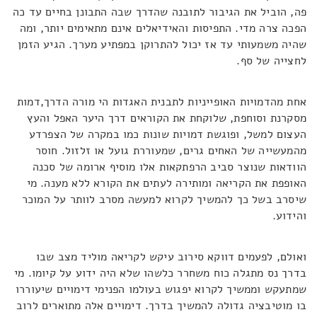
פה, הוביל את הגיבור לתובנה שהדרך שבה התבונן בחיים עד כה
הפכה צרה מדי. התפיסות והאידיאלים אינם מתאימים יותר, ומה
שהיה משמעותי עד אז יכול להתרוקן במפתיע מערך. הגיע הזמן
לחצייה של סף.
אחת מהדמויות האופייניות לתבנית האגדות הי מורה הדרך,דמות
מסקרנת וסוחפת, שלוקחת את הקוראים דרך היער האפל והעץ
העצום למשל, ופוגשת דמויות שונות כמו במקרה של הצפרדע
מהמעשייה של האחים גרים, שמעוררת גועל או זלזול. חוסר
הוודאות שנוצר סביב הרפתקאות אלו מוסיף ארומה של סכנה
האופפת את הקריאה ומותירה לעתים את הקורא ללא מענה. מי
שיסרב בשל כך להמשיך לקרוא למעשה מסרב לוותר על המוכר
והידוע.
ואולם, לפעמים דווקא סירוב עיקש לקריאה מוליד מצב שבו
בדרך נס מתגלה כוח משחרר כלשהו שלא היה ידוע על קיומו. מי
שמתעקש וממשיך לקרוא יפגוש בעולמו הפנימי דימויים שיעוררו
בו מוטיבציה גדולה להמשיך בדרך. דימויים אלה מתוארים לרוב