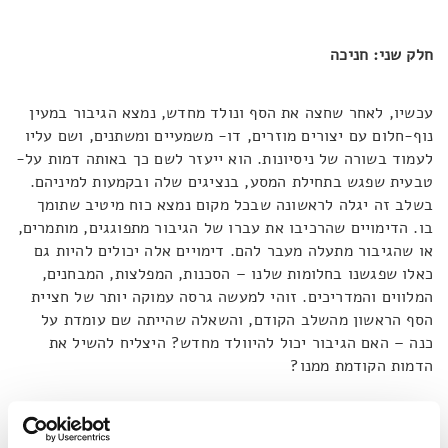
חלק שני: חניכה
עכשיו, לאחר שחצה את הסף ונולד מחדש, נמצא הגיבור במעין
נוף-חלום עם יצורים מוזרים, דו- משמעיים ומשתנים, ושם עליו
לעמוד בשורה של ניסיונות. הוא ייעזר לשם כך באותה דמות על-
טבעית שפגש בתחילת המסע, בנציגים שלה ובקמעות למיניהם.
בשלב זה יגלה לראשונה שבכל מקום נמצא כוח מיטיב שתומך
בו. הדימויים שהרכיבו את עברו של הגיבור מתפוגגים, מותמרים,
או שהגיבור מתעלה מעבר להם. דימויים אלה יכולים להיות גם
כאלו שפגשנו בחלומות שלנו – הסכנות, המפלצות, המבחנים,
המלווים והמדריכים. זוהי למעשה גרסה עמוקה יותר של חציית
הסף הראשון מהשלב הקודם, והשאלה שהייתה שם עומדת על
כנה – האם הגיבור יכול להיוולד מחדש? היצליח להשיל את
הדמות הקודמת ממנו?
לאחר שהביס את כל המפלצות והמכשולים – המייצגים את עולם
הדימויים הפרטי של הגיבור – ועל מנת להמשיך במסע החניכה