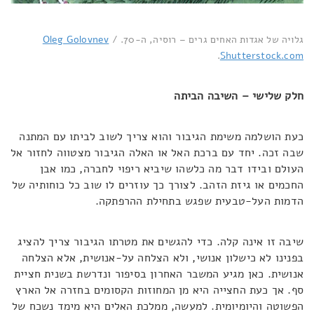
גלויה של אגדות האחים גרים – רוסיה, ה-70.
/
Oleg Golovnev
.
Shutterstock.com
חלק שלישי – השיבה הביתה
כעת הושלמה משימת הגיבור והוא צריך לשוב לביתו עם המתנה
שבה זכה. יחד עם ברכת האל או האלה הגיבור מצטווה לחזור אל
העולם ובידו דבר מה כלשהו שיביא ריפוי לחברה, כמו אבן
החכמים או גיזת הזהב. לצורך כך עוזרים לו שוב כל כוחותיה של
הדמות העל-טבעית שפגש בתחילת ההרפתקה.
שיבה זו אינה קלה. כדי להגשים את מטרתו הגיבור צריך להציג
בפנינו לא כישלון אנושי, ולא הצלחה על-אנושית, אלא הצלחה
אנושית. כאן מגיע המשבר האחרון בסיפור ונדרשת בשנית חציית
סף. אך כעת החצייה היא מן המחוזות הקסומים בחזרה אל הארץ
הפשוטה והיומיומית. למעשה, ממלכת האלים היא מימד נשכח של