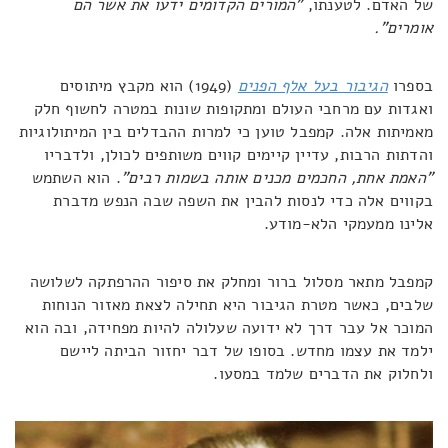
של האדם. לטענתו,
"המורים הקדומים ידעו את אשר הם
אומרים".
בספרו
הגיבור בעל אלף הפנים
(1949) הוא מקבץ מיתוסים
ואגדות עם מרחבי העולם ומתקופות שונות במטרה לחשוף חלק
מאמיתות אלה. קמפבל טוען כי למרות ההבדלים בין המיתולוגיות
והדתות הרבות, עדיין קיימים קווים משותפים לכולן, ולדבריו
"האמת אחת, החכמים מכנים אותה בשמות רבים"
. הוא השתמש
בקווים אלה כדי לנסות להבין את השפה שבה הנפש מדברת
אלינו ממעמקי הלא-מודע.
קמפבל מתאר מסלול ברור ומחלק את סיפור ההרפתקה לשלושה
שלבים, כאשר מטרת הגיבור היא תחילה לצאת מאזור הנוחות
המוכר אל עבר דרך לא ידועה שעלולה להיות מפחידה, ובה הוא
ילמד את עצמו מחדש. בסופו של דבר יחזור הביתה ליישם
ולחלוק את הדברים שלמד במסעו.