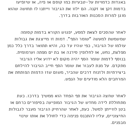
באגדות כדמויות על-טבעיות כמו קוסם או פיה, או שיופיעו
בדמות זקן או זקנה. הם ילוו את הגיבור וייתנו לו תחושה שהוא
מוגן למרות הסכנות האורבות בדרך.
לאחר שהסכים לצאת למסע, יפגוש הקורא בדמות קסומה
שמשמשת למעשה "שומר הסף". דמות זו מייצגת את גבולות
עולמו של הגיבור, כפי שהיו עד כה, והיא תתואר בדרך כלל כמן
מפלצת, נחש, או לחלופין סירנה או בת ים מפתה וערמומית.
בנוסף לדמות שומר הסף יהיה מקום לא ידוע אליו הגיבור
מתקדם. על מנת לעבור את שומר הסף חייב הגיבור להילחם
ביצירתיות ולזנוח דרכים שהכיר, משום שזו הדמות הפותחת את
המרחבים הלא מודעים של הנפש.
לאחר שחצה הגיבור את סף הפחד הוא ממשיך בדרכו. כעת
מתחוללת לידה מחדש של הגיבור המופיעה בסיפורים כרחם או
בטן לווייתן למשל. כעת, לאחר שהרחיק הגיבור מעבר לגבולות
החיצוניים, עליו להתכנס פנימה כדי לחולל את אותו שינוי
מבפנים.