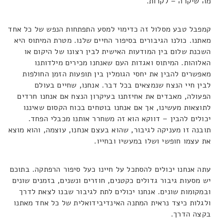
מה שיקרה – לקרות.
קמפבל טבע מסלול זה כדימוי למסע התפתחות הנפש של כל אחד
מאתנו. כולנו הגיבורים בסיפור החיים שלנו. מטרת המיתוס היא
השכנת שלום בין המודעות האישית לבין רצונו של היקום או
האלוהות. המיתוס ואגדות העם שאנחנו מכירים מילדותנו
מאפשרים להבין את יחסי הגומלין בין תופעות הזמן החולפות
לבין חיי הנצח שנמצאים בכל דבר. אנחנו, שחיים בעולם
הפעולה, מאבדים את אחיזתנו בעיקרון הנצח אם אנחנו חרדים
לתוצאות מעשינו, אך אם אנחנו בוטחים בכוח הקסום שאיננו
יכולים להבין – דווקא הוא זה משחרר אותנו מכבלי הפחד.
תובנה זו מעניקה לגיבור, שהוא בעצם אנחנו, עוצמה, והוא מוצא
את עצמו חופשי ושלו במעשיו ובחייו.
עתה אנחנו יכולים להסתכל על חיינו כעל סיפור הרפתקה. בתוכם
יש מסעות גיבור גדולים כקטנים, חוזרים ונשנים, בזמנים שונים
ובמקומות שונים. אנחנו יכולים לתת לגיבור שבנו לצאת לדרך
ולגלות כיצד נראית המתנה האינדיבידואלית של כל אחד מאתנו
בקצה הדרך.