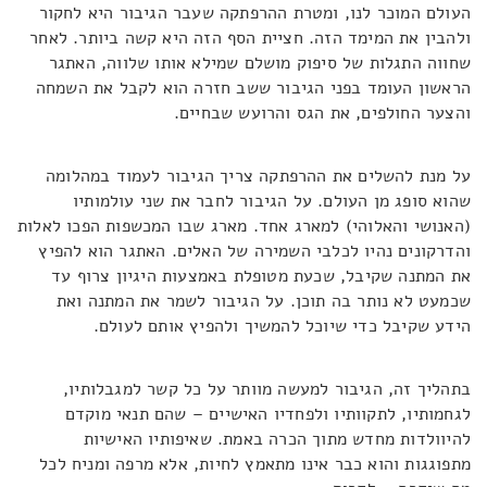
העולם המוכר לנו, ומטרת ההרפתקה שעבר הגיבור היא לחקור
ולהבין את המימד הזה. חציית הסף הזה היא קשה ביותר. לאחר
שחווה התגלות של סיפוק מושלם שמילא אותו שלווה, האתגר
הראשון העומד בפני הגיבור ששב חזרה הוא לקבל את השמחה
והצער החולפים, את הגס והרועש שבחיים.
על מנת להשלים את ההרפתקה צריך הגיבור לעמוד במהלומה
שהוא סופג מן העולם. על הגיבור לחבר את שני עולמותיו
(האנושי והאלוהי) למארג אחד. מארג שבו המכשפות הפכו לאלות
והדרקונים נהיו לכלבי השמירה של האלים. האתגר הוא להפיץ
את המתנה שקיבל, שכעת מטופלת באמצעות היגיון צרוף עד
שכמעט לא נותר בה תוכן. על הגיבור לשמר את המתנה ואת
הידע שקיבל כדי שיוכל להמשיך ולהפיץ אותם לעולם.
בתהליך זה, הגיבור למעשה מוותר על כל קשר למגבלותיו,
לגחמותיו, לתקוותיו ולפחדיו האישיים – שהם תנאי מוקדם
להיוולדות מחדש מתוך הכרה באמת. שאיפותיו האישיות
מתפוגגות והוא כבר אינו מתאמץ לחיות, אלא מרפה ומניח לכל