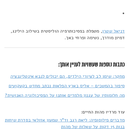
*
דניאל שטרן
, מטפלת בפסיכותרפיה הוליסטית בשילוב הילינג,
דמיון מודרך, נשימה ופרחי באך.
כתבות נוספות שעשויות לעניין אותך:
מחקר: שימו לב לציורי הילדים, הם יכולים לנבא אינטליגנציה
סיפור בהמשכים – אליס בארץ הפלאות נכתב מחדש בקעקועים
מה חלומותיו של עגנון מלמדים אותנו על הפסיכולוגיה האנושית?
עוד מרדיו מהות החיים:
מדברים פילוסופיה: ליאת רגב וד"ר שמעון אזולאי בסדרת שיחות
בנות 15 דקות על שאלות של מהות