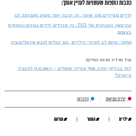
כתבות נוספות שעשויות לעניין אותך:
ילדים מציירים מהו אושר: זה הרבה יותר פשוט משנדמה לנו
ההרצאה השבועית של TED: כך מגדלים ילדים נבונים ובטוחים
בעצמם
מחקר: שימו לב לציורי הילדים, הם יכולים לנבא אינטליגנציה
עוד מרדיו מהות החיים:
יוסי בבליקי והרב אסף עזריה שואלים – האם נכון להעביר
ביקורת?
יצירת מציאות
היזכרות
#
#
#
ילדים
הומור
תודעה