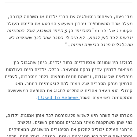
מדי פעם, בשיחות נוסטלגיה עם חברי ילדות או משפחה קרובה,
מעלה אחד המשתתפים זיכרון משעשע המבטא את תפיסת העולם
הקסומה של ילדים:
"כשהייתי בן 5 הייתי משוכנע שכל המכוניות
יודעות לבד לאן לנסוע. לא היה לי הסבר אחר לכך שאנשים לא
מתבלבלים מרוב כבישים ופניות…"
לכולנו היו אמונות אבסורדיות בתור ילדים, כיוון שהגבול בין
מציאות לדמיון עדיין נרקם ומתעצב. בכלל, ילדים חיים בעולמות
מופלאים של אגדות, וכשהם חווים תופעות בלתי מוסברות, לעתים
הדמיון מנפק הסברים שנשמעים להם לגיטימיים ביותר. מאט
קונולי הוא מעצב אתרים שהחליט לחגוג את התופעה המשעשעת
והמקסימה באמצעות האתר
I Used To Believe
.
מטרתו של האתר היא לשמש פלטפורמה לכל אותן אמונות ילדות,
כפי שהן משתקפות מעיני מבוגרים וממרחק השנים. גולשים
מרחבי העולם יכולים לחלוק את הסיפורים המשונים, המצחיקים
והמרגשים שלהם לפי קטגוריות שונות, ביניהן: בעלי חיים, חלקי