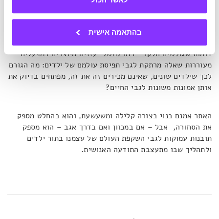
הפופולריים ביותר מופיעים תחת לשונית Best beliefs.
לשונית נוספת ששווה אזכור מיוחד נקראת Common beliefs,
בהתאמה אישית
ובה מרוכזות האמונות הרווחות ביותר בקרב ילדים. אמונות
דומות שגולשים חלקו – כמו למשל "עננים מיוצרים במפעלים" –
מעוררות שאלה מרתקת לגבי תפיסת עולמם של ילדים: מה הגורם
לכך שילדים שונים, שאינם מכירים זה את זה, מפתחים בדיוק את
אותן אמונות משונות לגבי החיים?
האתר אמנם בנוי בצורה קלילה ומשעשעת, והוא בהחלט מספק
את הסחורה, אבל – אם במכוון ואם בדרך אגב – הוא מספק
תובנות עמוקות לגבי השקפת העולם של עצמנו בתור ילדים
ולתהליך שבו מתעצבת התודעה האנושית.