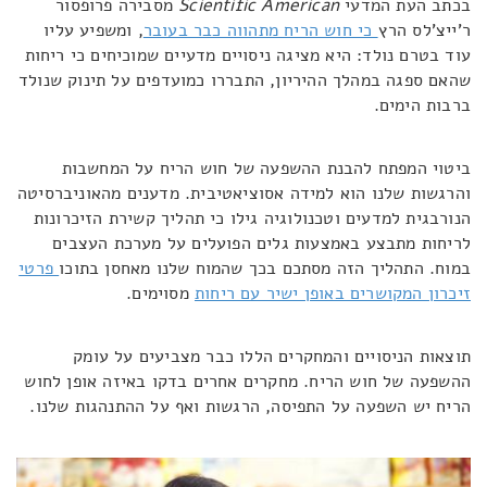
בכתב העת המדעי
Scientific American
מסבירה פרופסור
ר'ייצ'לס הרץ
כי חוש הריח מתהווה כבר בעובר
, ומשפיע עליו
עוד בטרם נולד: היא מציגה ניסויים מדעיים שמוכיחים כי ריחות
שהאם ספגה במהלך ההיריון, התבררו כמועדפים על תינוק שנולד
ברבות הימים.
ביטוי המפתח להבנת ההשפעה של חוש הריח על המחשבות
והרגשות שלנו הוא למידה אסוציאטיבית. מדענים מהאוניברסיטה
הנורבגית למדעים וטכנולוגיה גילו כי תהליך קשירת הזיכרונות
לריחות מתבצע באמצעות גלים הפועלים על מערכת העצבים
במוח. התהליך הזה מסתכם בכך שהמוח שלנו מאחסן בתוכו
פרטי
זיכרון המקושרים באופן ישיר עם ריחות
מסוימים.
תוצאות הניסויים והמחקרים הללו כבר מצביעים על עומק
ההשפעה של חוש הריח. מחקרים אחרים בדקו באיזה אופן לחוש
הריח יש השפעה על התפיסה, הרגשות ואף על ההתנהגות שלנו.