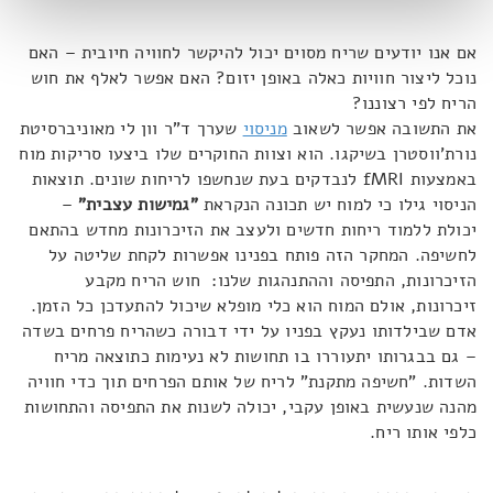
אם אנו יודעים שריח מסוים יכול להיקשר לחוויה חיובית – האם
נוכל ליצור חוויות כאלה באופן יזום? האם אפשר לאלף את חוש
הריח לפי רצוננו?
את התשובה אפשר לשאוב
מניסוי
שערך ד"ר וון לי מאוניברסיטת
נורת'ווסטרן בשיקגו. הוא וצוות החוקרים שלו ביצעו סריקות מוח
באמצעות fMRI לנבדקים בעת שנחשפו לריחות שונים. תוצאות
הניסוי גילו כי למוח יש תכונה הנקראת
"גמישות עצבית"
–
יכולת ללמוד ריחות חדשים ולעצב את הזיכרונות מחדש בהתאם
לחשיפה. המחקר הזה פותח בפנינו אפשרות לקחת שליטה על
הזיכרונות, התפיסה וההתנהגות שלנו: חוש הריח מקבע
זיכרונות, אולם המוח הוא כלי מופלא שיכול להתעדכן כל הזמן.
אדם שבילדותו נעקץ בפניו על ידי דבורה כשהריח פרחים בשדה
– גם בבגרותו יתעוררו בו תחושות לא נעימות כתוצאה מריח
השדות. "חשיפה מתקנת" לריח של אותם הפרחים תוך כדי חוויה
מהנה שנעשית באופן עקבי, יכולה לשנות את התפיסה והתחושות
כלפי אותו ריח.