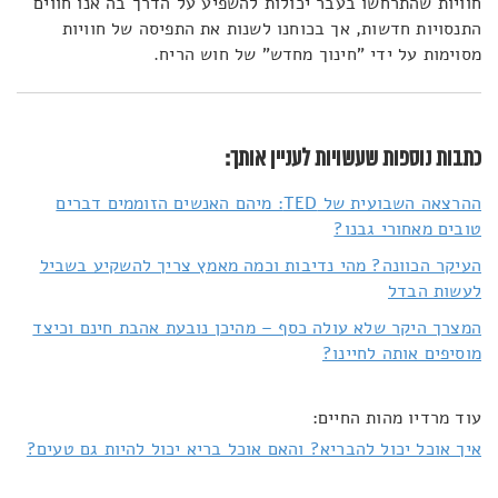
חוויות שהתרחשו בעבר יכולות להשפיע על הדרך בה אנו חווים
התנסויות חדשות, אך בכוחנו לשנות את התפיסה של חוויות
מסוימות על ידי "חינוך מחדש" של חוש הריח.
כתבות נוספות שעשויות לעניין אותך:
ההרצאה השבועית של TED: מיהם האנשים הזוממים דברים
טובים מאחורי גבנו?
העיקר הכוונה? מהי נדיבות וכמה מאמץ צריך להשקיע בשביל
לעשות הבדל
המצרך היקר שלא עולה כסף – מהיכן נובעת אהבת חינם וכיצד
מוסיפים אותה לחיינו?
עוד מרדיו מהות החיים:
איך אוכל יכול להבריא? והאם אוכל בריא יכול להיות גם טעים?