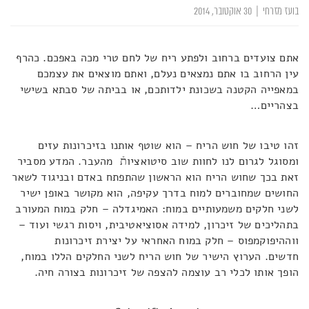
בועז מזרחי
|
30 אוקטובר, 2014
אתם צועדים ברחוב ולפתע ריח של לחם טרי מכה באפכם. כהרף
עין הרחוב בו אתם נמצאים נעלם, ואתם מוצאים את עצמכם
במאפייה הקטנה בשכונת ילדותכם, או בביתה של סבתא בשישי
בצהריים…
זהו טיבו של חוש הריח – הוא שוטף אותנו בזיכרונות עזים
ומסוגל לגרום לנו לחוות שוב סיטואציותֿ מהעבר. המדע מסביר
זאת בכך שחוש הריח הוא הראשון שהתפתח באדם ובניגוד לשאר
החושים שמחוברים למוח בדרך עקיפה, הוא מקושר באופן ישיר
לשני חלקים משמעותיים במוח: האמיגדלה – חלק במוח המעורב
בתהליכים של זיכרון, למידה אסוציאטיבית, ויסות רגשי ועוד –
ווההיפוקמפוס – חלק במוח האחראי על יצירת זיכרונות
חדשים. הערוץ הישיר של חוש הריח לשני החלקים הללו במוח,
הופך אותו לכלי רב עוצמה להצפה של זיכרונות בצורה חיה.