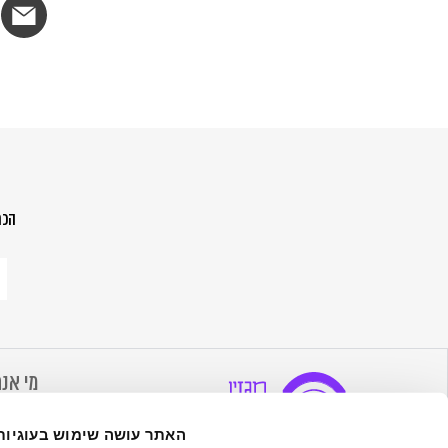
הכת
הר
לנ
ש
מה
הח
מי אנח
אודות 
האתר עושה שימוש בעוגיות