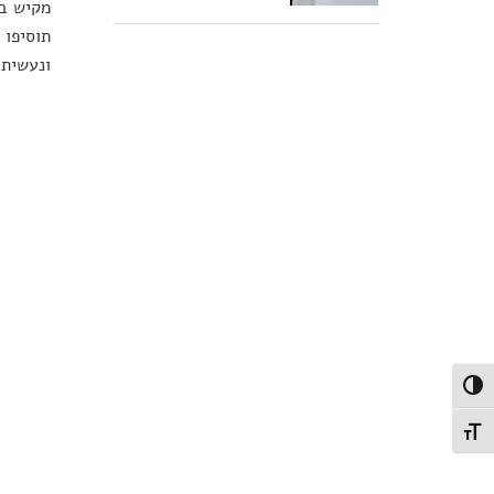
מקיש בא
תוסיפו 
ונעשית 
פעל/כבה ניגודיות גבוהה
תג גודל גופן