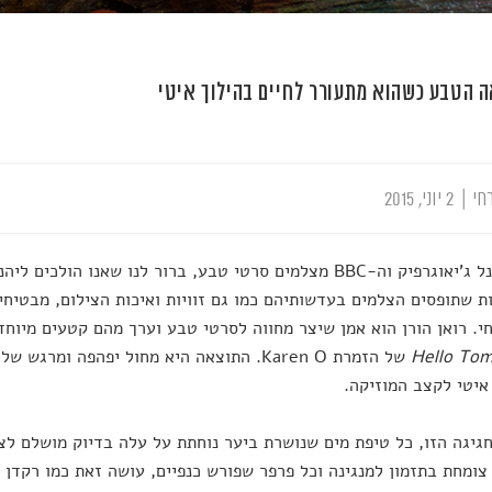
ה הטבע כשהוא מתעורר לחיים בהילוך איטי
חי
|
2 יוני, 2015
כשנשיונל ג'יאוגרפיק וה-BBC מצלמים סרטי טבע, ברור לנו שאנו הול
ת שתופסים הצלמים בעדשותיהם כמו גם זוויות ואיכות הצילום, מבטיחי
י. רואן הורן הוא אמן שיצר מחווה לסרטי טבע וערך מהם קטעים מיוחד
Hello To
של הזמרת Karen O. התוצאה היא מחול יפהפה ומ
איטי לקצב המוזיקה.
גיגה הזו, כל טיפת מים שנושרת ביער נוחתת על עלה בדיוק מושלם לצל
צומחת בתזמון למנגינה וכל פרפר שפורש כנפיים, עושה זאת כמו רקד