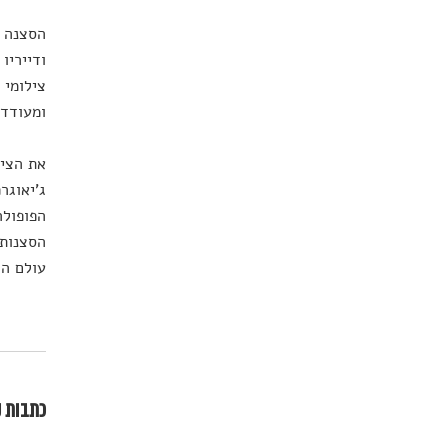
הסצנה ה
ודייריו
צילומי 
ומעודדי
את הציל
ג'יאוגר
הפופולר
הסצנות 
עולם הח
כתבות נ