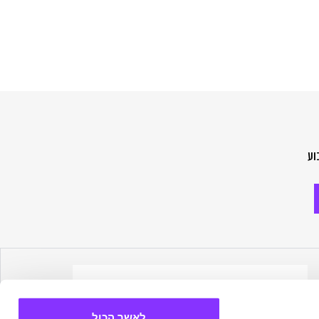
וע
לאשר הכול