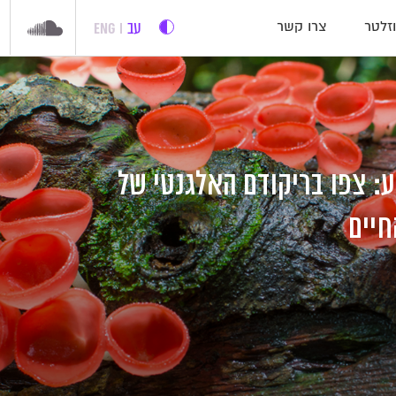
עב
ENG
זלטר
צרו קשר
 צפו בריקודם האלגנטי של
חיים