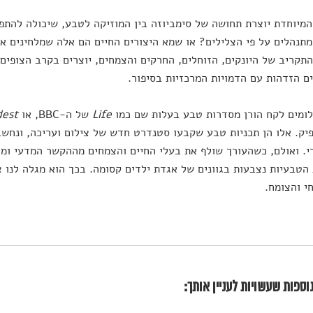
מיוחדת יוצרת תחושה של סימביוזה בין המוזיקה לטבע, שיכולה להתפר
 מתנהלים על פי הצלילים? או שמא היצורים החיים הם אלה שמלחינים את
התקריב של היונקים, הזוחלים, החרקים והצמחים, יוצרים בקרב הצופים
ם הזדהות עם הדמויות המרכזיות בסיפור.
ומים לקח הורן מסדרות טבע בעלות שם כמו
Life
של ה-BBC, או
dest
פיק. אלו הן תכניות טבע שקבעו סטנדרט חדש של צילום ועריכה, ונחש
י. ואולם, כשהעורך שולף את בעלי החיים והצמחים מההקשר המדעי ומ
הטבעיות נצבעות בגוונים של אגדת ילדים קסומה. בכך הוא מגלה לנו צ
י והצומח.
וספות שעשויות לעניין אותך: