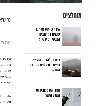
מומלצים
כך נרא
איזה שימוש אנחנו
עושים במרחבים
המנטליים שלנו?
בועז מזר
לשבת ולהרהר מול 12
והתופעו
נופים ישראליים מעוררי
השראה
עולם הח
morrow
בהילוך 
חסדו ומגבלותיו של
בתוך הח
השכל הישר
פטרייה 