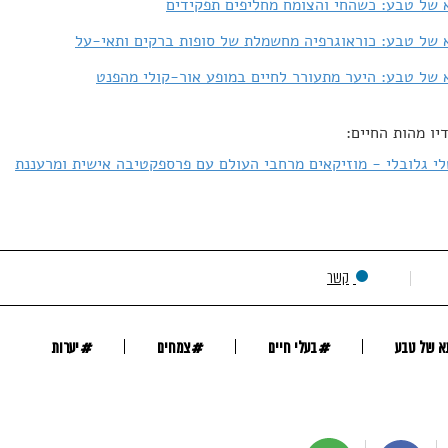
של טבע: כשהחי והצומח מחליפים תפקידים
של טבע: כוראוגרפיה מחשמלת של סופות ברקים ותאי-על
של טבע: היער מתעורר לחיים במופע אור-קולי מהפנט
יו מהות החיים:
לי גלובלי - מוזיקאים מרחבי העולם עם פרספקטיבה אישית ומרעננת
קשר
#
#
#
א של טבע
בעלי חיים
צמחים
יערות