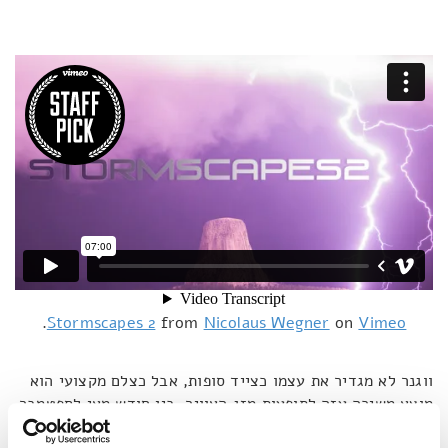
.
Stormscapes 2
from
Nicolaus Wegner
on
Vimeo
ווגנר לא מגדיר את עצמו כצייד סופות, אבל כצלם מקצועי הוא
מוצא משיכה עזה לתופעות מזג האוויר. בין חודש מאי לספטמבר
2014, הוא עבר בין המדינות ויומינג, מונטנה, דרום דקוטה,