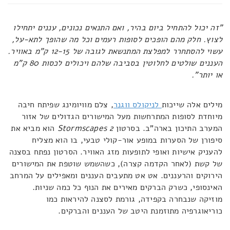
"זה יכול להתחיל ביום בהיר, ואם התנאים נכונים, עננים יתחילו
לצוץ. חלק מהם הופכים לסופות רעמים וכל מה שהופך לתא-על,
עשוי להסתחרר למפלצת המתנשאת לגובה של 12-15 ק"מ באוויר.
העננים שולטים לחלוטין בסביבה שלהם ויכולים לכסות 80 ק"מ
או יותר".
מילים אלה שייכות
לניקולס ווגנר
, צלם מוויומינג שפיתח חיבה
מיוחדת לסופות המתרחשות מעל המישורים הגדולים של אזור
המערב התיכון בארה"ב. בסרטון
Stormscapes 2
הוא מביא את
סיפורן של הסערות במופע אור-קולי טבעי, בו הוא מצליח
להעניק אישיות ואופי לתופעות מזג האוויר. הסרטון נפתח בסצנה
של קשת (לאחר הקדמה קצרה), כשהשמש שוטפת את המישורים
הירוקים והרעננים. אט אט מתעבים העננים ומאפילים על המרחב
האינסופי, כשרק הברקים מאירים את הנוף כל כמה שניות.
מוזיקה שנבחרה בקפידה, גורמת לסצנה להיראות כמו
כוריאוגרפיה מתוזמנת היטב של העננים והברקים.