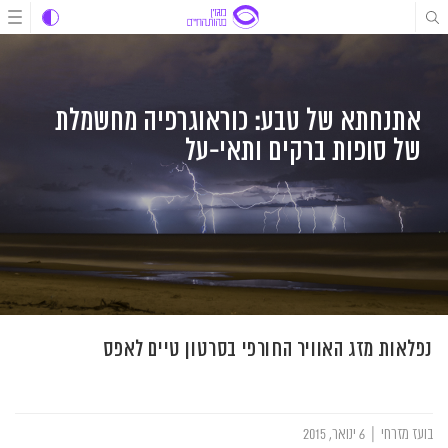
לג
לג
לג
תוכן
תוכן
ניווט
אתנחתא של טבע: כוראוגרפיה מחשמלת
של סופות ברקים ותאי-על
נפלאות מזג האוויר החורפי בסרטון טיים לאפס
בועז מזרחי
|
6 ינואר, 2015