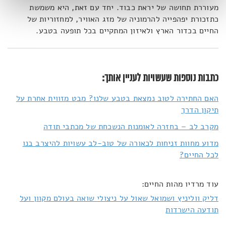
מעוררת תחושה של יראת כבוד. יחד עם זאת, היא משמשת
כתזכורת יפהפייה להרמוניה של מזג האוויר, למחזוריות של
החיים בכדור הארץ ולאיזון המתקיים בכל תופעה בטבע.
כתבות נוספות שעשויות לעניין אותך:
האם החתירה לטוב נמצאת בטבע שלנו? מבט מזווית אחרת על
תיקון הדרך
מקרב לב – בחזרה לאומנות הנשכחת של מכתבי תודה
מדוע מחוות זניחות לכאורה של טוב-לב עשויות להיצרב בנו
לכל החיים?
עוד מרדיו מהות החיים:
דליק ווליניץ ושמואל שאול על ניצולי שואה בעולם מקוון ועל
תודעה הישרדות