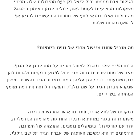
רגילות אדם ממוצע יכול לנצל רק 65% מהיכולות שלו. מרימי
משקולות מקצועיים לעומת זאת, יכולים לזמן באימון כ-80%
מהיכולות ואילו בתנאי לחץ של תחרות הם עשויים להגיע אף
ל-92% מהכוח שלהם.
מה מגביל אותנו מניצול מרבי של גופנו ביומיום?
הכוח הפיזי שלנו מוגבל לאחוז מסוים על מנת להגן על הגוף.
מצב של מתח שרירים גבוה מדי יכול לפגוע ברקמות ולגרום להן
נזק משמעותי. כדי להגן עליהן קיים בחיבור הגיד והשריר חיישן
שנקרא אברון הגיד על שם גולג'י, ותפקידו לווסת את רמת מאמץ
המתיחה בשרירים.
במקרים של לחץ אדיר, פחד נורא או התרגשות נדירה –
משתחררות בגוף כמויות אדרנלין החורגות מהרמות הנורמליות,
יחד עם קורטיזול וכימיקלים נוספים. התוצאה של תערובת
הורמונים זו היא עקיפת האותות של אברון הגיד על שם גולג'י,