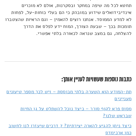
תחטא לכל מה שיפה במחקר ובסקרנות, אולם לא מוכרים
אינדיבידואלים שידוע במובהק כי הם בעלי כוחות-על, לפחות
לא למדע הממוסד. אנחנו רוצים להאמין – וגם הראיות שהצטברו
תומכות בכך – שבעת הצורך, המוח ידע לפלס את הדרך
להצלחה, גם במצב שנראה לכאורה בלתי אפשרי.
כתבות נוספות שעשויות לעניין אותך:
תת-המודע הוא השערה בלתי מבוססת – ויש לכך מספר טיעונים
מעניינים
מסוס פרא לקוף סורר – כיצד נוכל להשתלט על גן החיות
שבראש שלנו?
כיצד ניתן להגיע להארה יצירתית? 7 דרכים שיעזרו לנו לחשוב
כמו ארכימדס