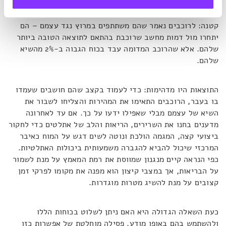
קווין ת'ומפסון ושותפו רצו לבדוק האם רוכבי אופניים יכולים
לשבור את שיאי היכולות שלהם. בשם המדע, הם ביצעו הונאה
קטנה: לרוכבים נאמר שהם משתתפים במרוץ נגד עצמם – הם
יתחרו מול דמות מחשב שרוכבת בהתאם לתוצאה הטובה ביותר
שלהם. אלא שהרוכב המדומה עבד בכוח הגבוה ב-2% מהשיא
שלהם.
התוצאות היו מדהימות: כדי לעמוד בקצב שהם חושבים שעמדו
בו בעבר, הרוכבים התאימו את המהירות והצליחו לשבור את
השיא של עצמם מבלי שאפילו ידעו על כך. אם עד לאחרונה
מדענים בחנו את השרירים, הריאות והלב של אתלטים כדי לחקור
ביצועי קצה, המגמה הולכת ונוטה לשים דגש על המוח כאיבר
המרכזי שיכול להביא להגברה משמעותית ביכולות האתלטיות.
כפי הנראה קיים מנגנון שמווסת את רמת המאמץ על מנת לשמור
על הבריאות, אך במצבי קיצון הוא מפנה את מקומו לפרקי זמן
קצובים על מנת להשיג מטרות מוגדרות.
כעת השאלה הגדולה היא האם ניתן לשלוט בכוחות הללו
ולהשתמש בהם באופן מודע. פסילה מוחלטת של אפשרות כזו