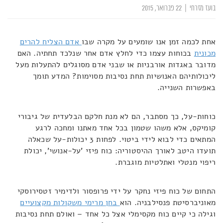
בועז מזרחי
|
22 פברואר, 2015
אחת לכמה זמן אנו שומעים על מקרה שבו
אדם הצליח להרים
מכונית
בכוחות עצמו כדי לחלץ אדם אחר שנלכד תחתיה. האם
מדובר באגדות אורבניות או שבני אדם מסוגלים להתעלות מעל
ליכולותיהם האנושיות תחת נסיבות מסוימות? המדע תומך
באפשרות השנייה.
כוחות-על, כך מסתבר, הם לא מנת חלקם הבלעדית של גיבורי
קומיקס, אלא משהו שטמון בכל אחד מאתנו ומחכה לרגע
המתאים כדי לבוא לידי ביטוי. לפחות 3 יכולות-על שכאלה
תועדו היטב לאורך ההיסטוריה: כוח פיזי 'על-אנושי', יכולת
ריפוי מנטלי ואתלטיות מוגברת.
התחום של כוח פיזי נחקר על ידי פרופסור ולדימיר זטסירוסקי
מאוניברסיטת פנסילבניה. הוא
בחן מרימי משקולות מקצועיים
וגילה כי קיים כוח מקסימלי אצל כל אחד – ואולם תחת נסיבות