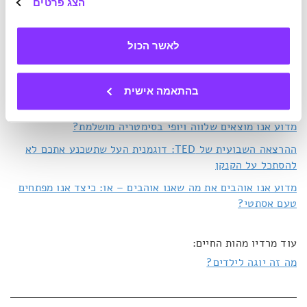
הצג פרטים
פרש כנפיים ועף – קופץ חופשי בתחרות בקוסובו. צילום מסך:
The
.
Atlantic
לאשר הכול
בהתאמה אישית
כתבות נוספות שעשויות לעניין אותך:
מדוע אנו מוצאים שלווה ויופי בסימטריה מושלמת?
ההרצאה השבועית של TED: דוגמנית העל שתשכנע אתכם לא
להסתכל על הקנקן
מדוע אנו אוהבים את מה שאנו אוהבים – או: כיצד אנו מפתחים
טעם אסתטי?
עוד מרדיו מהות החיים:
מה זה יוגה לילדים?