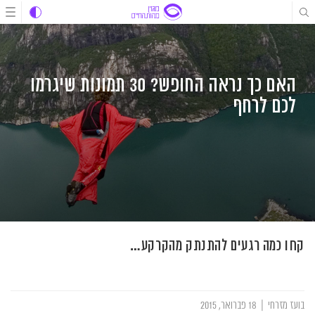
לג
לג
לג
תוכן
תוכן
ניווט
האם כך נראה החופש? 30 תמונות שיגרמו
לכם לרחף
קחו כמה רגעים להתנתק מהקרקע…
בועז מזרחי
|
18 פברואר, 2015