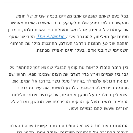
בכל פעם שאתם קופצים אתם מצויים בכמה שניות של חופש
מהקשר הבלתי נמנע שלכם לקרקע. כוח המשיכה אמנם מאפשר
את קיומם של החיים, אבל מאז ומעולם בני האדם חלמו, ובמובן
מסוים אף הצליחו, להתגבר עליו.
The Atlantic
הקדישו אוסף
יפהפה של 30 תמונות מרחבי העולם, החוגגות כולן את הריחוף
השמיימי של בני אדם, בעלי חיים ואפילו מכונות.
בין היתר תוכלו לראות את קופץ הבנג'י שמצא זמן להתהפך על
גבו בין שמיים וארץ כדי לצלם את הצוק שממנו קפץ. תראו שם
גם את הגולש ש'מהלך באוויר' מעל גשר בדרכו אל המים, את
מכונית הפורמולה 1 שהפכה לרגע למטוס, את עשרות נזירי
השאולין התלויים על מתקן אימונים, את קבוצת צנחני חליפות
הכנפיים דואים מעל קו הרקיע המפורסם של מנהטן, ועוד שלל
יצורים שעשו להם כנפיים ועפו.
התמונות מעוררות ההשראה תופסות רגעים קטנים שבהם האדם
הצליח להתגבר על הנתונים הפיזיים שנולד עמם. מדוע בני