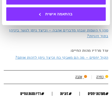
להפוך את הריבים למקרבים – 7 מפתחות לתקשורת בונה בעת
ויכוח
בהתאמה אישית
ההרצאה השבועית של TED: החיים לצד בעלי דעות שונות הם
שיצרו חברה מתורבתת
מהן 5 השפות שבהן מדברים אהבה – וכיצד ניתן לגשר ביניהן
בתוך זוגיות?
עוד מרדיו מהות החיים:
הקול יחסים – מה הם מאבקי כח וכיצד ניתן לזהות אותם?
בחירה
אהבה
#
#
#
מערכות יחסים
זוגיות
רדיו מהות החיים