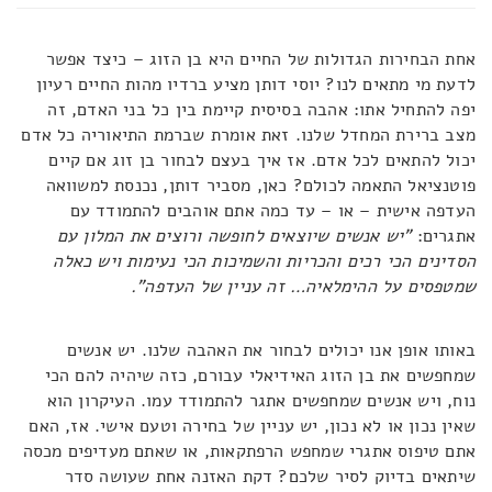
אחת הבחירות הגדולות של החיים היא בן הזוג – כיצד אפשר
לדעת מי מתאים לנו? יוסי דותן מציע ברדיו מהות החיים רעיון
יפה להתחיל אתו: אהבה בסיסית קיימת בין כל בני האדם, זה
מצב ברירת המחדל שלנו. זאת אומרת שברמת התיאוריה כל אדם
יכול להתאים לכל אדם. אז איך בעצם לבחור בן זוג אם קיים
פוטנציאל התאמה לכולם? כאן, מסביר דותן, נכנסת למשוואה
העדפה אישית – או – עד כמה אתם אוהבים להתמודד עם
אתגרים:
"יש אנשים שיוצאים לחופשה ורוצים את המלון עם
הסדינים הכי רכים והכריות והשמיכות הכי נעימות ויש כאלה
שמטפסים על ההימלאיה… זה עניין של העדפה".
באותו אופן אנו יכולים לבחור את האהבה שלנו. יש אנשים
שמחפשים את בן הזוג האידיאלי עבורם, כזה שיהיה להם הכי
נוח, ויש אנשים שמחפשים אתגר להתמודד עמו. העיקרון הוא
שאין נכון או לא נכון, יש עניין של בחירה וטעם אישי. אז, האם
אתם טיפוס אתגרי שמחפש הרפתקאות, או שאתם מעדיפים מכסה
שיתאים בדיוק לסיר שלכם? דקת האזנה אחת שעושה סדר