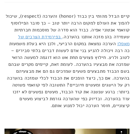
קיים הבדל מהותי בין כבוד (honor) והערכה (respect), שיכול
להפוך את העולם למקום הרבה יותר טוב – כך סובר הפילוסוף
קוואמי אנטוני אפיה. כבוד הוא סדרה של מוסכמות חברתיות
שעמידה בהן מזכה אותנו בהערכה.
בפירמידת הצרכים של
מאסלו
הערכה נמצאת במקום הרביעי, ולכן היא בעלת משמעות
כה רבה ויכולה להניע בני אדם לעשות דברים בלתי סבירים –
לטוב ולרע. חילוץ פצועים תחת אש הוא דוגמה למעשה הרואי
שמזכה את מבצעיו בהערכה. לעומת זאת, קיימים מקרים שבהם
בשם הכבוד מתבצעים פשעים שמזכים גם הם את מבצעיהם
בהערכה. אם כך, כיצד הופכים את הכבוד לכלי שמזכה בהערכה
רק על הישגים ומעשים חיוביים? התשובה לפי קוואמי פשוטה
ביותר: ברגע שנשנה את קוד הכבוד, מעשים נפשעים לא יזכו
עוד בהערכה. ובדיוק כפי שהערכה גורמת לביצוע מעשים
קיצוניים, חוסר הערכה יכול למנוע אותם.