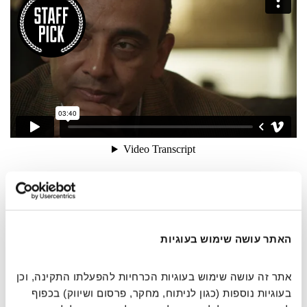
קוד הכבוד מגדיר את ההתנהגויות באמצעותן ניתן להרוויח
ולהפסיד את הזכאות להערכה בתוך מסגרת חברתית. באנגליה
למשל, מסביר אנטוני-אפיה, במשך שנים רבות היה מנהג של
דו-קרב. האירועים הללו לא היו חוקיים, גונו על ידי המוסדות
האתר עושה שימוש בעוגיות
והייתה הבנה כללית שמדובר בטירוף. ועדיין, אנשים הרגישו
מחוייבים להיעתר לדו-קרב. אז מה גרם לשינוי בהתנהגות, אשר
אתר זה עושה שימוש בעוגיות הכרחיות להפעלתו התקינה, וכן 
הפסיק את המנהג הזה, או את המנהג לקשור את רגלי הילדים
בעוגיות נוספות (כגון לניתוח, מחקר, פרסום ושיווק) בכפוף 
בקרב משפחות אצולה בסין למשל?