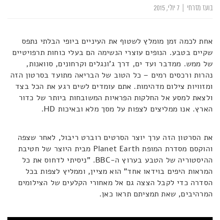
בועז מזרחי
|
7 יולי, 2015
אחת לכמה זמן מומלץ לשטוף את העיניים ביופי הבלתי נתפס
שקיים בטבע. הנופים עוצרי הנשימה הם בעלי כוחות תרפויטיים
של ממש. ממדבר ועד ים, דרך ג'ונגלים וקרחונים, סוואנות,
נהרות ורכסים רמים – כל הטוב של הבריאה מתועד בסרטון הזה
ומזוויות צילום מדהימות. אתם עומדים לשים רגע את הכל בצד
ולצאת למסע אל החלקות הפראיות המשובחות ביותר של כדור
הארץ. אנו ממליצים לצפות על מסך מלא ובאיכות HD.
את הסרטון הזה ערך יוצר הסרטים רוברט ריבול, לאחר שצפה
והוקסם מסדרת המופת Planet Earth מבית היוצר של חטיבת
ההיסטוריה של הטבע בערוץ ה-BBC. "ניסיתי לדחוס את כל
המראות היפים בוידאו אחד" הוא מציין, וממליץ לצפות בכל
הסדרה כדי לקבל הצצה גם אל מאחורי הקלעים של הצילומים
המרהיבים, שאת תמציתם תראו כאן.