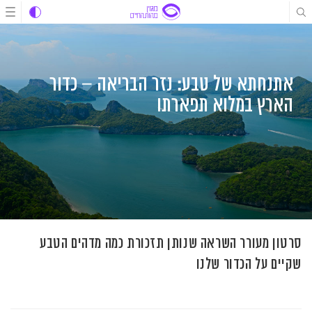
לג
לג
לג
תוכן
תוכן
ניווט
אתנחתא של טבע: נזר הבריאה – כדור
הארץ במלוא תפארתו
סרטון מעורר השראה שנותן תזכורת כמה מדהים הטבע
שקיים על הכדור שלנו