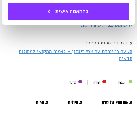
מה אפשר ללמוד על עצמנו מהאופן שבו אנחנו משחקים – וכיצד
זה מסייע להגשמה אישית?
בהתאמה אישית
מדוע להתנהג כמישהו אחר זה דווקא כן אותנטי, ואיך אפשר
להשתמש בכך לשיפור עצמי?
עוד מרדיו מהות החיים:
השעה המיוחדת עם אסי זיגדון – לצמוח מהקושי למחוזות
חדשים
המקור
הוויה
שינוי
#
#
#
אתנחתא של טבע
טיולים
נופים