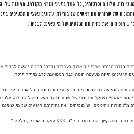
 ניירות. עלונים ופרסומים, כל אחד גזעני ונורא מקודמו. תמונות של יה
תמונות של שחורים עם ראשים של גורילה. עלונים נאציים המטיפים בזכו
' ש'מוכיחים' את נחיתותם הגזעית של מי שאינם לבנים".
דיוק חזרה הביתה אחרי יום ארוך בעבודה ובדרך פנימה ניגשה לבדוק אם
ם הרגילים היתה מעטפה חומה עבה הממוענת לרב מייקל וייסר.
ה אותה ומצאה בה ערמת ניירות. עלונים ופרסומים, כל אחד גזעני ונורא
 סטריאוטיפי מעוקל ותמונות של שחורים עם ראשים של גורילה. עלוני
ם מ"מקורות מהימנים" ש"מוכיחים" את נחיתותם הגזעית של מי שאינם ל
 כרטיס קטן. היה כתוב בו: "ה־KKK עוקבים אחריך, חלאה."