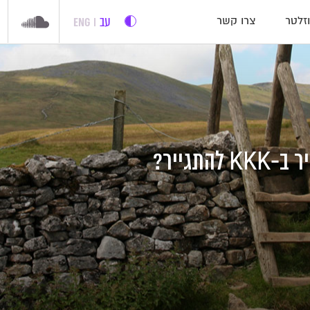
עב
ENG
זלטר
צרו קשר
התגייר?