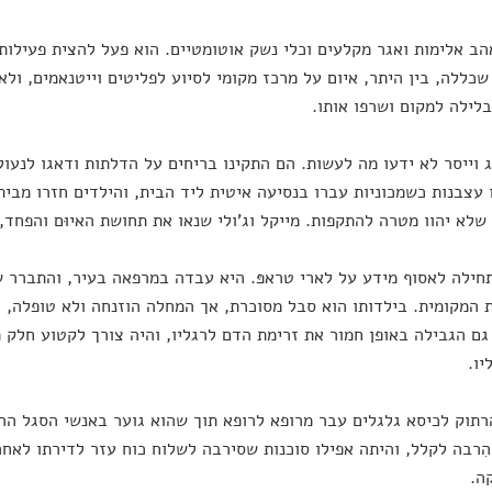
הב אלימות ואגר מקלעים וכלי נשק אוטומטיים. הוא פעל להצית פעילות
שכללה, בין היתר, איום על מרכז מקומי לסיוע לפליטים וייטנאמים, ול
לילה למקום ושרפו אותו.
ג וייסר לא ידעו מה לעשות. הם התקינו בריחים על הדלתות ודאגו לנעול
עצבנות כשמכוניות עברו בנסיעה איטית ליד הבית, והילדים חזרו מבי
 שלא יהוו מטרה להתקפות. מייקל וג'ולי שנאו את תחושת האיוּם והפחד
תחילה לאסוף מידע על לארי טראפּ. היא עבדה במרפאה בעיר, והתברר 
 המקומית. בילדותו הוא סבל מסוכרת, אך המחלה הוזנחה ולא טופלה, 
ם הגבילה באופן חמור את זרימת הדם לרגליו, והיה צורך לקטוע חלק מ
יו.
רתוק לכיסא גלגלים עבר מרופא לרופא תוך שהוא גוער באנשי הסגל הרפ
הִרבה לקלל, והיתה אפילו סוכנות שסירבה לשלוח כוח עזר לדירתו לא
ה.