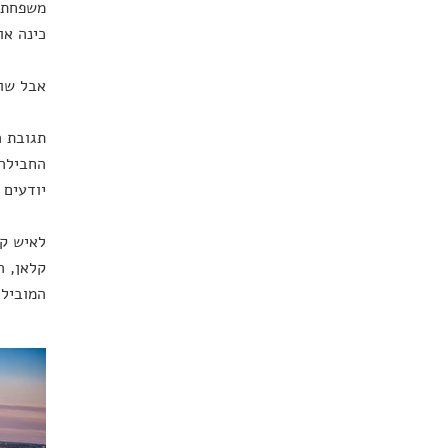
משפחת ו
כינה או
אבל שום
תגובת ה
החבילה 
יודעים 
לאיש קר
קלאן, ה
המובילו