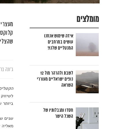
מומלצים
מעצרים
קלוקס 
איזה שימוש אנחנו
שהצליח
עושים במרחבים
המנטליים שלנו?
ג'ונה בר
לשבת ולהרהר מול 12
נופים ישראליים מעוררי
השראה
הקטליס
לשיווק 
ביותר ש
חסדו ומגבלותיו של
השכל הישר
שנים של
מאליה ש