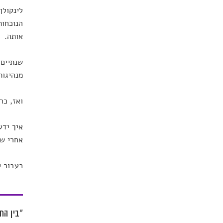
הנוכחות
אותה.
שנתיים 
מנהיגות
ואז, כר
איך ידע
אחרי שע
כעבור י
"בין הח