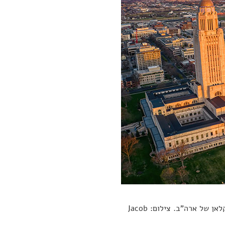
מבט אווירי על לינקולן, נברסקה. לארי טראפ חלם להפוך את המדינה לבירת הקלאן של ארה"ב. צילום: Jacob