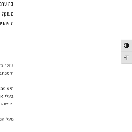
בה ערמת
מעוקל ו
מהימנים
פעל/כבה ניגודיות גבוהה
תג גודל גופן
ג'ולי ב
והמכתבי
היא פתח
בעלי אף
וציטוטי
מעל הכול נח