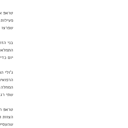
טראפּ א
פעילות 
שפרצו ב
בני הזו
התמלאו 
יום כדי
ג'ולי ה
הרפואית
המחלה ג
שתי רגל
טראפּ ה
הצוות ו
שהעסיק