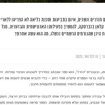
 חוזרים ונשנים, איום בתביעות וסכנת כליאה לא הפריעו ללארי ט
קלאן בנברסקה, להמשיך בפעילותו האנטישמית והגזענית. מכל ה
 היכן שהגורמים הרשמיים נכשלו. מה הוא עשה אחרת?
גר
|
13 פברואר, 2023
ט
, ובעברית 'הזרז', הוא ספר שנכתב כמדריך לשכנוע ושינוי עמדות. זה
ג'ונה ברגר המפרט עיקרון אחד רחב – כדי להביא אנשים לשנות את דע
אפשר לעשות הוא להסיר מחסומים ולהפחית חיכוך.
 עבודה ומחקר בתחום הובילו אותו להבנה שדחיפה בכיוון הרצוי, הטק
ל שכנוע, כמעט שלא משיגה תוצאות. הספר מראה באמצעות מגוון מקרי