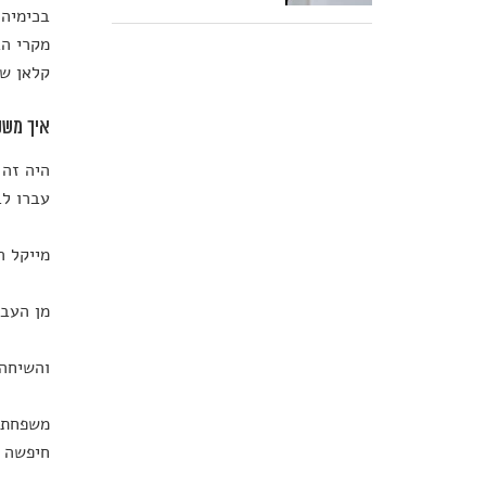
בכימיה,
מקרי הב
קלאן שא
איך משנ
היה זה 
עברו לב
מייקל ה
מן העבר 
והשיחה 
משפחת ו
חיפשה מ