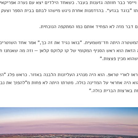
ייסר כבר חוותה גזענות בעבר. כשאחד הילדים יצא עם נערה אפריקאי
תו "בוגד בגזע״. בהזדמנות אחרת ניגש מישהו לבתם בבית הספר וצעק 
 דבר מזה לא הפחיד אותם כמו המתקפה הנוכחית.
משטרה היתה חד־משמעית. "בואו נגיד את זה כך," אמר אחד השוטרים.
הזאת הוא ראש הסניף המקומי של קו קלוקס קלאן — וזה מה שאנחנו חו
שהוא מכין פצצות."
או לארי טראפּ. הוא היה מנהיג העליונות הלבנה באזור. כראש פלג "ה
וא היה אחראי על המדינה כולה. מטרתו היתה לא פחות מ"להפוך את נ
ת בארצות הברית כולה."