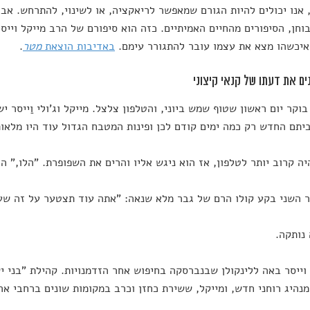
 אנו יכולים להיות הגורם שמאפשר לריאקציה, או לשינוי, להתרחש. אבל
וחן, הסיפורים מהחיים האמיתיים. כזה הוא סיפורם של הרב מייקל וייסר
יכשהו מצא את עצמו עובר להתגורר עימם.
באדיבות הוצאת
מטר
.
ים את דעתו של קנאי קיצוני
בוקר יום ראשון שטוף שמש ביוני, והטלפון צלצל. מייקל וג'ולי וַייסר 
יתם החדש רק כמה ימים קודם לכן ופינות המטבח הגדול עוד היו מלאו
יה קרוב יותר לטלפון, אז הוא ניגש אליו והרים את השפופרת. "הלו," ה
השני בקע קולו הרם של גבר מלא שנאה: "אתה עוד תצטער על זה שעברת לרנדולף 
נותקה.
ייסר באה ללינקולן שבנברסקה בחיפוש אחר הזדמנויות. קהילת "בני יש
נהיג רוחני חדש, ומייקל, ששירת כחזן וכרב במקומות שונים ברחבי א