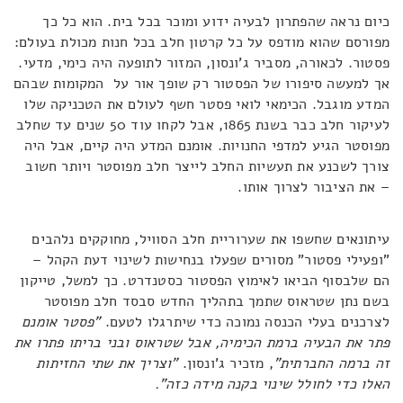
כיום נראה שהפתרון לבעיה ידוע ומוכר בכל בית. הוא כל כך
מפורסם שהוא מודפס על כל קרטון חלב בכל חנות מכולת בעולם:
פסטור. לכאורה, מסביר ג'ונסון, המזור לתופעה היה כימי, מדעי.
אך למעשה סיפורו של הפסטור רק שופך אור על המקומות שבהם
המדע מוגבל. הכימאי לואי פסטר חשף לעולם את הטכניקה שלו
לעיקור חלב כבר בשנת 1865, אבל לקחו עוד 50 שנים עד שחלב
מפוסטר הגיע למדפי החנויות. אומנם המדע היה קיים, אבל היה
צורך לשכנע את תעשיות החלב לייצר חלב מפוסטר ויותר חשוב
– את הציבור לצרוך אותו.
עיתונאים שחשפו את שערוריית חלב הסוויל, מחוקקים נלהבים
"ופעילי פסטור" מסורים שפעלו בנחישות לשינוי דעת הקהל –
הם שלבסוף הביאו לאימוץ הפסטור כסטנדרט. כך למשל, טייקון
בשם נתן שטראוס שתמך בתהליך החדש סבסד חלב מפוסטר
לצרכנים בעלי הכנסה נמוכה כדי שיתרגלו לטעם.
"פסטר אומנם
פתר את הבעיה ברמת הכימיה, אבל שטראוס ובני בריתו פתרו את
זה ברמה החברתית"
, מזכיר ג'ונסון.
"וצריך את שתי החזיתות
האלו כדי לחולל שינוי בקנה מידה כזה".