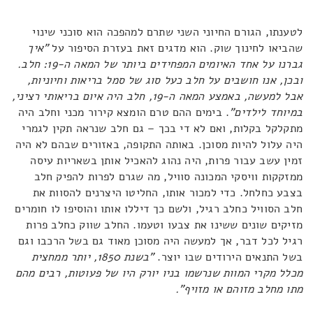
לטענתו, הגורם החיוני השני שתרם למהפכה הוא סוכני שינוי
שהביאו לחינוך שוק. הוא מדגים זאת בעזרת הסיפור על
"איך
גברנו על אחד האיומים המפחידים ביותר של המאה ה-19: חלב.
ובכן, אנו חושבים על חלב כעל סוג של סמל בריאות וחיוניות,
אבל למעשה, באמצע המאה ה-19, חלב היה איום בריאותי רציני,
במיוחד לילדים"
. בימים ההם טרם הומצא קירור מכני וחלב היה
מתקלקל בקלות, ואם לא די בכך – גם חלב שנראה תקין לגמרי
היה עלול להיות מסוכן. באותה התקופה, באזורים שבהם לא היה
זמין עשב עבור פרות, היה נהוג להאכיל אותן בשאריות עיסה
ממזקקות וויסקי המכונה סוויל, מה שגרם לפרות להפיק חלב
בצבע כחלחל. כדי למכור אותו, החליטו היצרנים להסוות את
חלב הסוויל כחלב רגיל, ולשם כך דיללו אותו והוסיפו לו חומרים
מזיקים שונים ששינו את צבעו וטעמו. החלב שווק כחלב פרות
רגיל לכל דבר, אך למעשה היה מסוכן מאוד גם בשל הרכבו וגם
בשל התנאים הירודים שבו יוצר.
"בשנת 1850, יותר ממחצית
מכלל מקרי המוות שנרשמו בניו יורק היו של פעוטות, רבים מהם
מתו מחלב מזוהם או מזויף".