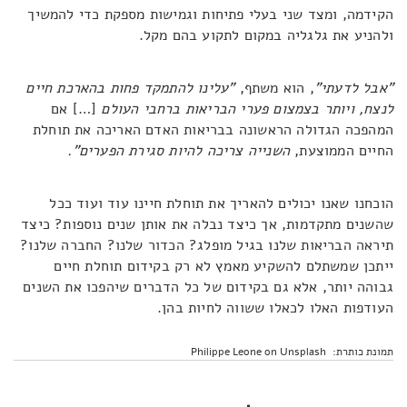
הקידמה, ומצד שני בעלי פתיחות וגמישות מספקת כדי להמשיך
ולהניע את גלגליה במקום לתקוע בהם מקל.
"אבל לדעתי"
, הוא משתף,
"עלינו להתמקד פחות בהארכת חיים
לנצח, ויותר בצמצום פערי הבריאות ברחבי העולם
[…] אם
המהפכה הגדולה הראשונה בבריאות האדם האריכה את תוחלת
החיים הממוצעת,
השנייה צריכה להיות סגירת הפערים".
הוכחנו שאנו יכולים להאריך את תוחלת חיינו עוד ועוד ככל
שהשנים מתקדמות, אך כיצד נבלה את אותן שנים נוספות? כיצד
תיראה הבריאות שלנו בגיל מופלג? הכדור שלנו? החברה שלנו?
ייתכן שמשתלם להשקיע מאמץ לא רק בקידום תוחלת חיים
גבוהה יותר, אלא גם בקידום של כל הדברים שיהפכו את השנים
העודפות האלו לכאלו ששווה לחיות בהן.
תמונת כותרת: Philippe Leone on Unsplash