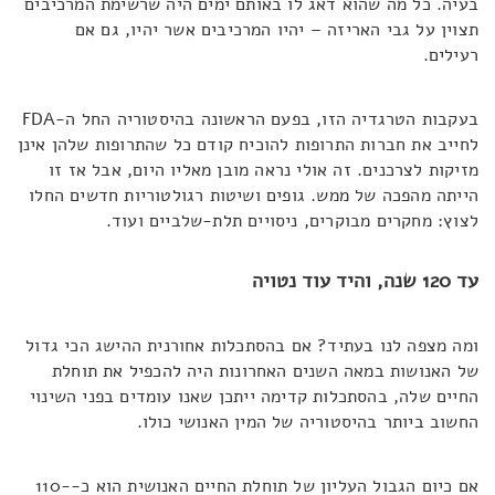
בעיה. כל מה שהוא דאג לו באותם ימים היה שרשימת המרכיבים
תצוין על גבי האריזה – יהיו המרכיבים אשר יהיו, גם אם
רעילים.
בעקבות הטרגדיה הזו, בפעם הראשונה בהיסטוריה החל ה-FDA
לחייב את חברות התרופות להוכיח קודם כל שהתרופות שלהן אינן
מזיקות לצרכנים. זה אולי נראה מובן מאליו היום, אבל אז זו
הייתה מהפכה של ממש. גופים ושיטות רגולטוריות חדשים החלו
לצוץ: מחקרים מבוקרים, ניסויים תלת-שלביים ועוד.
עד 120 שנה, והיד עוד נטויה
ומה מצפה לנו בעתיד? אם בהסתכלות אחורנית ההישג הכי גדול
של האנושות במאה השנים האחרונות היה להכפיל את תוחלת
החיים שלה, בהסתכלות קדימה ייתכן שאנו עומדים בפני השינוי
החשוב ביותר בהיסטוריה של המין האנושי כולו.
אם כיום הגבול העליון של תוחלת החיים האנושית הוא כ-110-