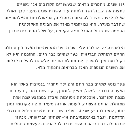
115 שנים, מחקרים מראים שבעשורים הקרובים אנו עשויים
לחצות את הגבול הזה ולחיות עוד עשרות שנים מעבר לכך ואולי
אפילו לנצח. מעבר לסוגיות המוסריות, התיאולוגיות והפילוסופיות
שהדבר מעלה, הוא גם יחמיר מאוד את הבעיה האקולוגית
הקיימת שבגידול האוכלוסייה הקיימת, על שלל הסיכונים שבכך.
היבט נוסף שיש לתת עליו את הדעת הוא צמצום הפער בין תוחלת
החיים לתוחלת הבריאות, פער שקיים כבר היום. החוכמה היא לא
רק לדעת איך להאריך את תוחלת החיים, אלא גם להצליח לבלות
את השנים הנוספות האלו בבריאות ותפקוד מלא.
פער נוסף שקיים כבר היום ורק ילך ויחמיר בנסיבות כאלו הוא
הפער החברתי. למשל, מציין ג'ונסון, רק בשנת 2020, בעקבות
מגפת הקורונה, אוכלוסיות מסוימות איבדו בממוצע שנה אחת
מתוחלת החיים הצפויה, לעומת אחרות מעמד סוציו אקונומי נמוך
יותר, שאיבדו כ-3 שנים. בעתיד שבו יהיו זמינים טיפולים נוגדי
הזדקנות, יגבר באינטנסיביות אי-השוויון הבריאותי, מכיוון
שבתחילה רק בני אדם עשירים יוכלו להרשות לעצמם טיפולים