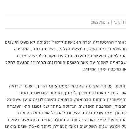
ירדן להבי
|
12 מאי, 2022
לאורך ההיסטוריה יכלה האנושות לזקוף לזכותה לא מעט הישגים
מרשימים: ביות האש, המצאת הגלגל, יצירת הכתב, המהפכה
החקלאית, התעשייתית ועוד. ומה עם תקופתנו? יש שיאמרו
שבראייה לאחור על מאה השנים האחרונות תהיה זו ההגעה לחלל
או מהפכת עידן המידע.
ואולם, על אף הקדמה שהביאו עימם ציוני הדרך, יש מי שרואה
את הדברים אחרת. סטיבן ג'ונסון, מומחה לחדשנות, מחבר
והיסטוריון בתחום הבריאות, הרפואה והטכנולוגיה טוען שעם כל
הכבוד, המהפכה האנושית הגדולה ביותר של זמננו היא העובדה
שבתוך 100 שנים בלבד הצלחנו להכפיל את תוחלת החיים
הממוצעת: לפני מאה שנה עמדה תוחלת החיים הממוצעת בעולם
על אמצע שנות השלושים ומאז העפילה ליותר מ-70 שנים בימינו