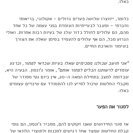
כאלו.
כלומר, ייווצרו שלושה פערים גדולים – אקולוגי, בריאותי
וחברתי – ומעבר לבעייתיות העומדת בפני עצמה של כל אחד
מהם, הם עלולים לחולל כדור שלג של בעיות רבות אחרות. ואולי
הגרוע מכל, הם אף עלולים להעמיד בסימן שאלה את הצורך
בשימור והארכת החיים.
"אני חושב שכולנו מסכימים שאלו בעיות שכדאי לפתור, וכרגע
עומדים לרשותנו הכלים לפתור אותם"
, אומר ג'ונסון. הבעיה היא,
שבדומה למצב בתחילת המאה ה-20, אין כיום גוף מסודר של
מקבלי החלטות שיכול לסייע לנו להתמודד עם שינויים עצומים
כאלו.
לסגור את הפער
אז סוגי החידושים שאנו זקוקים להם, מסביר ג'ונסון, הם גופי
קבלת החלטות שמצד אחד רגישים לסכנות ולתוצרי הלוואי של