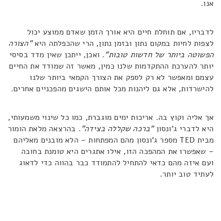
אנו.
לדבריו, אם תוחלת חיים היא אורך הזמן שאדם ממוצע יכול
לצפות לחיות במקום נתון ובזמן נתון, הרי שהכפלתה היא
"הצורה
הפשוטה ביותר של חדשות טובות"
. ואכן, ייתכן שאין מדד בסיסי
יותר להערכת ההתקדמות שלנו כמין, מאשר זה שמודד את החיים
עצמם ומאפשר לא רק לספק את הצורך הקמאי ביותר שלנו
להישרדות, אלא גם ליהנות מכל אותם הישגים מהפכניים אחרים.
אך אליה וקוץ בה. אריכות ימים מוגברת, כמו כל שינוי משמעותי,
היא לדברי ג'ונסון
"ברכה שקללה בצידה"
. בהרצאה מלאת הומור
מבית TED מספר ג'ונסון מהם המפתחות – הלא מובנים מאליהם
– שאפשרו את המהפכה הזו, אילו אתגרים היא טומנת בחובה
ועם איזה מהם כדאי להתחיל להתמודד כבר בהווה כדי לדאוג
לעתיד טוב יותר.