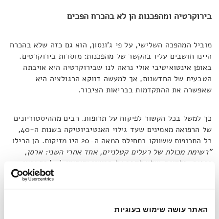
בירוקרטיה ומהפכנות הן לא בהכרח הפכים
מוביל המהפכה השלישי, על פי ג'ונסון, הוא גם כזה שלא בהכרח
היינו חושבים עליו בהקשר של מהפכנות: מוסדות בירוקרטים.
באופן אינטואיטיבי אולי נראה לנו שבירוקרטיה היא אויבתה
הטבעית של החדשנות, אך למעשה דווקא הרגולציה היא
שאפשרה את ההתקדמות בבריאות הציבור.
כך למשל בכל הקשור לפיקוח על תרופות. רבים מההיסטוריונים
של הרפואה מאמינים שעד גילוי האנטיביוטיקה בשנות ה-40,
כל התרופות ששווקו בתחילת המאה ה-20 היו מזיקות. הן הכילו
"
רשימת מכולת של רעלים קטלניים, אחד אחרי השני: ארסן,
כספית, בלדונה, שלא לדבר על הרואין וקוקאין
[…]
כך נראו
החיים אז".
בשנת 1937, הומצאה תרופת שיעול חדשה לילדים. בשביל לשווק
האתר עושה שימוש בעוגיות
אותה כסירופ קל לבליעה במקום כגלולות, החליט היצרן להמיס