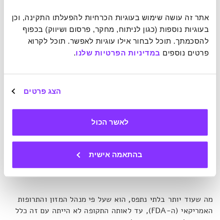
את הגלולות בעלות החומר הפעיל בחומר בשם דיאתילן גליקול
ולהוסיף לתמיסה טעם פטל.
"זה נראה כמו רעיון מבריק, חוץ
אתר זה עושה שימוש בעוגיות הכרחיות להפעלתו התקינה, וכן 
מזה שדיאתילן גליקול רעיל לבני אדם"
, מסביר ג'ונסון.
"כך
בעוגיות נוספות (כגון לניתוח, מחקר, פרסום ושיווק) בכפוף 
כמעט מיד, כמה שבועות לאחר מכן, היו עשרות מתים ברחבי
להסכמתך. תוכל לבחור אילו עוגיות לאפשר. תוכל לקרוא 
ארצות הברית מהמרקחת הנוראה הזו".
פרטים נוספים 
במדיניות הפרטיות שלנו
.
הצג פרטים
"בפעם הראשונה בהיסטוריה החל ה-FDA לחייב את חברות
התרופות להוכיח קודם כל שהתרופות שלהן אינן מזיקות
לאשר הכול
לצרכנים. זה אולי נראה מובן מאליו היום, אבל אז זו הייתה
מהפכה של ממש".
בהתאמה אישית
מה שעוד יותר בלתי נתפס, הוא שעל פי מנהל המזון והתרופות
האמריקאי (ה-FDA), עד לאותה התקופה לא הייתה עם זה כלל