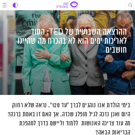
לג
לג
לג
תוכן
תוכן
ניווט
ההרצאה השבועית של TED: הסוד
לאריכות ימים הוא לא בהכרח מה שהיינו
חושבים
בימי הולדת אנו נוהגים לברך "עד 120". נראה שלא רחוק
היום ואכן נזכה לגיל מופלג שכזה. אך האם זו באמת ברכה?
מה עוד צריכה האנושות ללמוד וליישם בדרך למהפכת
הבריאות הבאה?