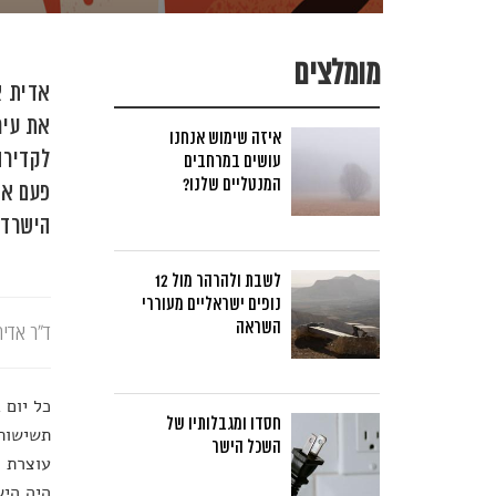
מומלצים
אדית א
את עיר
איזה שימוש אנחנו
לקדירה
עושים במרחבים
המנטליים שלנו?
פעם את
הישרדו
לשבת ולהרהר מול 12
נופים ישראליים מעוררי
השראה
ד"ר אדית
כל יום 
חסדו ומגבלותיו של
תשישות,
השכל הישר
עוצרת 
היה היש