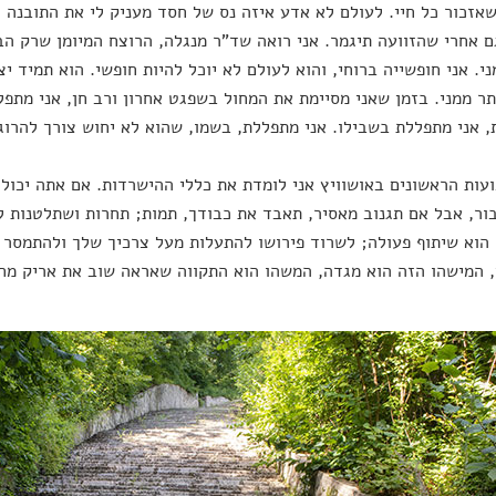
אזכור כל חיי. לעולם לא אדע איזה נס של חסד מעניק לי את התובנה ה
ם אחרי שהזוועה תיגמר. אני רואה שד"ר מנגלה, הרוצח המיומן שרק הב
ני. אני חופשייה ברוחי, והוא לעולם לא יוכל להיות חופשי. הוא תמיד 
תר ממני. בזמן שאני מסיימת את המחול בשפגט אחרון ורב חן, אני מתפל
 אני מתפללת בשבילו. אני מתפללת, בשמו, שהוא לא יחוש צורך להרוג 
ועות הראשונים באושוויץ אני לומדת את כללי ההישרדות. אם אתה יכול
ור, אבל אם תגנוב מאסיר, תאבד את כבודך, תמות; תחרות ושתלטנות ל
וא שיתוף פעולה; לשרוד פירושו להתעלות מעל צרכיך שלך ולהתמסר ל
 המישהו הזה הוא מגדה, המשהו הוא התקווה שאראה שוב את אריק מח