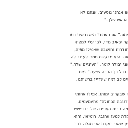
ן אנחנו נוסעים. אנחנו לא
 הראש שלך."
אמת." את האמת? היא נראית כמו
ר יכאיב מדי, לכן עלי למצוא
ודרות וחושבת שאפילו מפיה,
ות. היא מבקשת ממני לעזור לה
 יכולה לומר. "העיניים שלך,"
ת בכל כך הרבה שיער." זאת
ם לב לְמה שעדיין ברשותנו.
 שבקרוב ימותו, אפילו אחותי
הדנובה הכחולה" מתעמעמים,
במה בבית האופרה של בודפשט.
דת למען אהובי, רומיאו, והוא
מן שאני רוקדת אני מגלה דבר