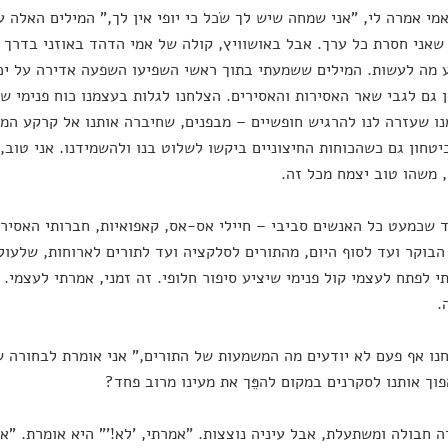
שאמי אמרה לי, "אני שמחה שיש לך שׂכל כי יופי אין לך," המילים האלה 
שאני חסרת כל ערך. אבל באושוויץ, קולה של אמי הדהד באוזני בדרך א
 מה לעשות. המילים ששמעתי בתוך ראשי השפיעו השפעה אדירה על יכו
ן גם לגבי שאר האסירות והאסירים. הצלחנו לגלות בעצמנו כוח פנימי שי
ו שעזרה לנו להרגיש חופשיים – מבפנים, שחיברה אותנו אל קרקע המוס
יטחון גם כשהכוחות החיצוניים ביקשו לשלוט בנו ולהשמידנו. אני טוב, 
 משהו טוב יצמח מכל זה.
עוד שכמעט כל האנשים סביבי – חיילי אס‑אס, קאפואיות, חברותי האסירו
בוקר ועד לסוף היום, מהתורים לסלקציה ועד לתורים לארוחות, שלעול
 לפתח לעצמי קול פנימי שיציע סיפור חלופי. זה זמני, אמרתי לעצמי.
.
אנחנו אף פעם לא יודעים מה המשמעות של התורים," אני אומרת לבחורה 
פוך אותנו לסקרנים במקום להפֵּך את מעינו מרוב פחד?
גדה חבולה ומשתעלת, אבל עיניה נוצצות. "אמרתי, 'לא!'" היא אומרת. "א