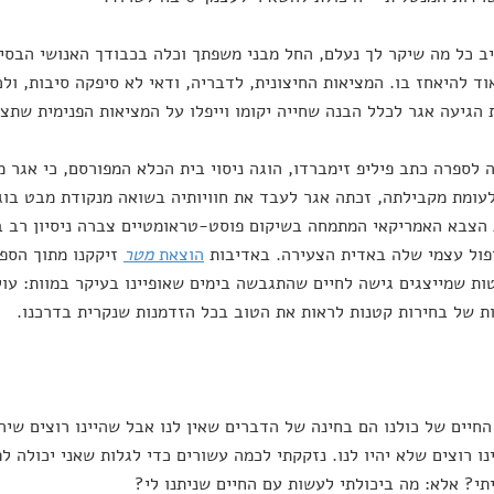
 כל מה שיקר לך נעלם, החל מבני משפתך וכלה בכבודך האנושי הבסיסי
ד להיאחז בו. המציאות החיצונית, לדבריה, ודאי לא סיפקה סיבות, ול
הגיעה אגר לכלל הבנה שחייה יקומו וייפלו על המציאות הפנימית שתצל
לספרה כתב פיליפ זימברדו, הוגה ניסוי בית הכלא המפורסם, כי אגר מ
לעומת מקבילתה, זכתה אגר לעבד את חוויותיה בשואה מנקודת מבט בוגר
הצבא האמריקאי המתמחה בשיקום פוסט-טראומטיים צברה ניסיון רב ב
פול עצמי שלה באדית הצעירה. באדיבות
הוצאת
מטר
זיקקנו מתוך הספר
ות שמייצגים גישה לחיים שהתגבשה בימים שאופיינו בעיקר במוות: עולם
 של בחירות קטנות לראות את הטוב בכל הזדמנות שנקרית בדרכנו.
י החיים של כולנו הם בחינה של הדברים שאין לנו אבל שהיינו רוצים שיה
נו רוצים שלא יהיו לנו. נזקקתי לכמה עשורים כדי לגלות שאני יכולה ל
תי? אלא: מה ביכולתי לעשות עם החיים שניתנו לי?