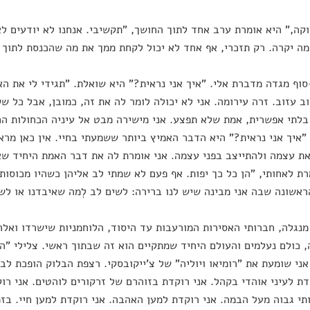
צוקה," היא אומרת ערב אחד לתוך החושך, "תקשיבי. אנחנו לא יודעים לא
מה יקרה. רק תזכרי, אף אחד לא יכול לקחת ממך את מה שהכנסת לתוך
‑סוף מגדה מדברת אלי. "איך אני נראית?" היא שואלת. "תגידי לי את ה
ב עזוב. זרה עירומה. אני לא יכולה לומר לה את זה, כמובן, אבל כל שק
לתי אפשרית, אמת שלא תפצע. אני מישירה מבט אל עיניה הכחולות הח
איך אני נראית?" היא הדבר האמיץ ביותר ששמעתי בחיי. אין כאן מרא
ת עצמה ולהתייצב בפני עצמה. אני אומרת לה את דבר האמת היחיד שאני
רת לאחותי, "הן כל כך יפות. אף פעם לא שמתי לב אליהן כשהיו מכוסו
אשונה שבה אני מבינה שיש לנו ברירה: לשים לב לְמה שאיבדנו או לשי
 מנגלה, חברותי האסירות המורעבות עד היסוד, הלוחמניות שישרדו ואלה
 כולם נעלמים והעולם היחיד שמתקיים הוא זה שבתוך ראשי. צלילי "
אני שומעת את "רומיאו ויוליה" של צ'ייקובסקי. רצפת הבלוק הופכת ל
דת לעיני אוהדי בקהל. אני רוקדת בזוהרם של זרקורים לוהטים. אני רוק
תי גבוה מעל הבמה. אני רוקדת למען האהבה. אני רוקדת למען חיי. בז