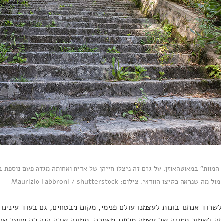
המוות" במאוטהאוזן. על גרם זה ניצלו חייהן של אדית ואחותה מגדה פעם נוספת ב
 שנראה כקיצן הוודאי. צילום: Maurizio Fabbroni / shutterstock
 לשרוד אנחנו בונות לעצמנו עולם פנימי, מקום מבטחים, גם בעוד עינינו
 לשמור תמונה של עצמה מלפני מאסרה, תמונה שבה היה לה שיער ארו