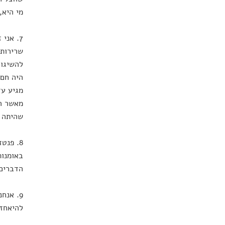
מי היא,
7. אני
שרירותי
להשיגו.
היה חם 
מגיע עד
מאשר הא
שהיתה מ
8. פנט
באומנות
הדברים 
9. אנח
להיאחז 