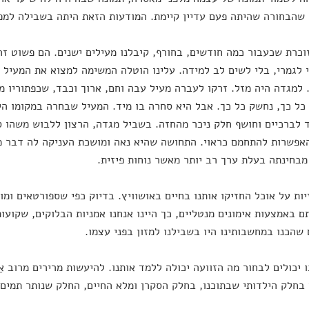
 שהבחורה שהיתה פעם עדיין קיימת. המודעות הזאת היתה בשבילה למפ
 זוכרת שכעבור כמה חודשים, בחורף, קיבלנו מעילים ישנים. הם פשוט זר
 לגמרי, בלי לשים לב למידה. עלינו הוטלה המשימה למצוא את המעיל ש
 למגדה היה מזל. זרקו לעברה מעיל עבה וחם, ארוך וכבד, שכפתוריו מ
כל כך, נחשק כל כך. אבל היא סחרה בו מיד. המעיל שבחרה במקומו הי
 לברכיים וחושף חלק ניכר מהחזה. בשביל מגדה, הרצון ללבוש משהו ס
פשרות להתחמם כראוי. התחושה שהיא נאה ומושכת העניקה לה דבר מה
בחינתה בעלת ערך רב יותר מאשר נוחות פיזית.
זיות על אוכל החזיקו אותנו בחיים באושוויץ. בדיוק כפי שספורטאים ומ
ם באמצעות אימונים מנטליים, כך היינו אנחנו אמניות הבלוקים, שקועו
שהכנו במחשבותינו היו בשבילנו למזון בפני עצמו.
נו יכולים לבחור מה הזוועה יכולה ללמד אותנו. להיעשות מרירים מרוב אֵ
בחלק הילדותי שבתוכנו, בחלק הסקרן ומלא החיים, החלק שנותר תמים.