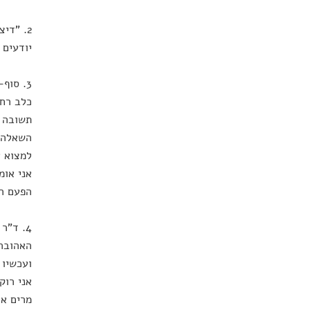
2. "די
יודעים 
3. סוף
כלב רחו
תשובה ב
השאלה "
למצוא א
אני אומ
הפעם הר
4. ד"ר
האהובה,
ועכשיו 
אני רוק
מרים או