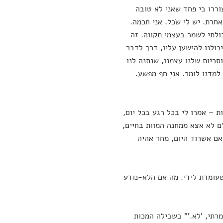
עוררו בי פחד שאני לא טובה
חרת. יש לי שׂכל. אני חכמה.
לתי לשמר בעצמי תקווה. זה
כולנו להישען עליו, דרך לדבר
ריות שלנו עצמנו, שנתנה לנו
למדנו לומר. אני חף מפשע.
ת – אמרו לי בכל רגע בכל יום,
ם לא אצא ממחנה המוות בחיים,
 אם אשרוד היום, מחר אהיה
שעומדת לידי. מה אם הלא‑נודע
מרתי, 'לא.'" בשבילה המכות