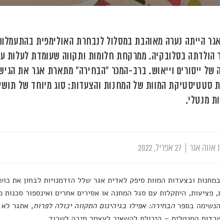
גר הייתה נערה מאוהבת במסלול לנבחרת האולימפית בהתעמלות
 הולדתה בסלובקיה. ממרקחת חלומות ותקווה שעומדת לעלות ע
 של ייסורים וייאוש. ברב-המכר "הבחירה" מתארת אגר את הגי
 סטטיסטיקת המוות של המחנות והצעדות: סוג מיוחד של תושיי
ת מנטלי.
 אווה אגר
|
27 אפריל, 2022
במחנות ובצעדות המוות סיפק לאדית אגר שלל הזדמנויות לבחון את כוש
 פציעות, היתקלות עם סגל המחנה או אסירים אחרים ואינספור סכנות מ
הנשימה בספר
הבחירה: אפילו בגיהינום התקווה יכולה לפרוח
, אתגר לא 
רדות המנטלית – היכולת להשאיר לעצמך סיבה לשרוד.