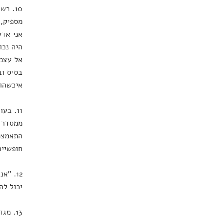
10. כ
מספיק, 
אני אדע
היה נכו
אל עצמנ
בסיס וב
איכשהו,
11. ב
ממסדר ה
התאמצתי
חופשייה
12. "
יכול לה
13. מ