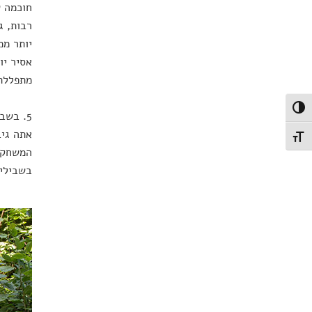
חוכמה ש
רבות, ג
יותר ממ
אסיר יו
מתפללת,
פעל/כבה ניגודיות גבוהה
5. בשב
אתה גיב
תג גודל גופן
המשחק ה
בשבילי,