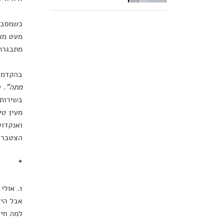
כשמסביב
מעט מאו
מתבגרת 
בהקדמה 
מתה"
. 
בשירות 
מעין טי
ואנקדוט
הצטברות
*
1. אול
אבל היי
למה חיי