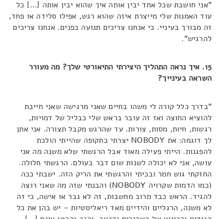
"אני חושבת שכל אחד יבין אותה איך שהוא יבין אותה […] כל
עוד האמנות שלי מייצרת איזה שהוא רגש, אפילו סלידה או פחד,
זה מבורך בעיניי. כי אנחנו צריכים תנועה בפנים. אנחנו צריכים
להרגיש".
15. איך נראה התהליך היצירתי התיאורטי שלך? מה מעורר
השראה בעינייך?
"בדרך כלל קורה לי משהו בחיים שאני מרגישה שאני חייבת
להוציא החוצה ואז זה עובר בראש שלי כבליל של דמויות,
רגשות, חיות, מסות, צורות. עד שהרגש מקבל תצורה. אני אתן
לך דוגמה: את NOBODY יצרתי בתקופה שהייתי הולכת
להפגנות. הייתי פעילה מאוד אבל הרגשתי שלא משנה מה אני
עושה, אני לא יכולה לשנות שום דבר בעולם. הרגשתי חלולה.
החזקתי גוש חמר ובכיתי והרגשתי את הריק הזה. ישבתי ככה
(כמו הדמות שקרויה NOBODY) והבנתי שזה מה שאני רוצה
להגיד. הראש כבד מרוב מחשבות, זה לא גבר או אישה, כי זה
לא משנה, הרגליים והידיים מאד ריאליסטיות – יש בהן את כל