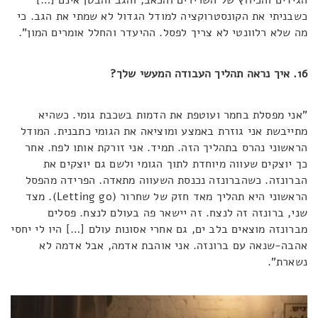
הגידים והכיווץ של השרירים והכאב, והגב והבטן אינם […]
כשבניתי את הקונסטרוקציה למודל הגדול לא שמתי את הגב. כי
מה שלא רלוונטי לא צריך לפסל. ההיעדר והחלל אומרים המון".
16. איך נראה תהליך העבודה המעשי שלך?
"אני מפסלת בחמר ועוטפת את הדמות בשכבת גומי. כשהיא
מתייבשת אני גוזרת באמצע ומוציאה את הגומי כתבנית. המודל
הראשוני נהרס בתהליך הזה. תמיד. אני זורקת אותו לפח. אחר
כך יוצקים שעווה מיוחדת לתוך הגומי ולשם גם יוצקים את
הברונזה. כשהברונזה נכנסת השעווה מתאדה. הפרידה מהפסל
הראשוני היא תהליך מאד חזק של שחרור (Letting go). מצד
שני, ברונזה זה לנצח. זה יישאר פה בעולם לנצח. פסלים
מברונזה מוצאים בלב ים, גם אחרי אסונות עולם […] היו לי יחסי
אהבה-שנאה עם ברונזה. אני אוהבת אדמה, אבל אדמה לא
נשארת".