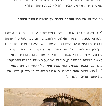
שאני עושה, אז אם עכשיו זה לא פסל, משהו אחר קורה".
18. עם מי את הכי אוהבת לדבר על היצירות שלך ולמה?
"אבי פינס. אבי הוא חבר נפש. חמש שנים עבדתי במסגרייה שלו
ולמדתי ממנו. הוא אמן ופילוסוף רחוב שהיום כבר סוף סוף עושה
דברים מדהימים עם הפילוסופיה שלו […] היינו יוצרים יחד בתוך
כוך בין צינורות ברזל. יום אחד הוא בעט אותי החוצה. הוא אמר
לי: תעופי מכאן כדי שגם אחרים יראו אותך. הוא הכריח אותי
לאשר חברים בפייסבוק, היו לי 3,000 הצעות חברות שנמנעתי
מהן […] בכמה צמתים הוא ממש צעק עליי שאקדם את עצמי
[…] הוא רואה אותי פנימה. הוא יודע להגיד לי בדיוק בזמן את
מה שאני צריכה לשמוע".