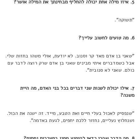
5. איזו מילה אחת יכולה להחליף מבחינתך את המילה אושר?
"תשוקה".
6. מה טועים לחשוב עלייך?
"שאני בן אדם מאד קר וסנוב. לא יודעת, אולי משהו בחזות שלי.
אבל כשמדברים איתי מבינים שאני בן אדם שרק רוצה לדבר עם
כולם. שאני לא סנובית".
7. אילו יכולת לשנות שני דברים בכל בני האדם, מה היית
משנה
?
"שנפסיק לאכול בעלי חיים ואת הטבע, מייד. זה ישנה את הכול.
ושנחלוץ נעליים, נחזור ללכת יחפים, לגעת באדמה".
8. מה הדבר שהכי כדאי להימנע ממנו במערכות יחסים?