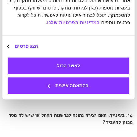
אתר זה עושה שימוש בעוגיות הכרחיות להפעלתו התקינה, וכן 
בעוגיות נוספות (כגון לניתוח, מחקר, פרסום ושיווק) בכפוף 
להסכמתך. תוכל לבחור אילו עוגיות לאפשר. תוכל לקרוא 
פרטים נוספים 
במדיניות הפרטיות שלנו
.
הצג פרטים
13. מה את הכי אוהבת לבשל?
לאשר הכול
"וואו. אני לא בנאדם שמבשל בכלל. אני אוהבת לאכול RAW
בהתאמה אישית
(נא) וקר וקל. אני בנאדם של ירקות וירוקים. אוהבת את
החומרים בצורה הכי טבעית שלהם".
14. בעינייך, האם יצירה נתונה לפרשנות הקהל או שיש לה מסר
מכוון להעביר?