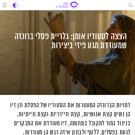
לג
לג
לג
תוכן
תוכן
ניווט
הצצה לסטודיו אומן: גלריית פסלי ברונזה
שמעודדת מגע פיזי ביצירות
דמויות הברונזה המעטרות את הסטודיו של הפסלת חן זיו
הן נשים קצת אנושיות, קצת חייזריות וקצת חייתיות.
בניגוד גמור למקובל בתחומה, זיו מעודדת את המבקרים
לגעת בפסלים, ללטף ולבחון איזה רגש הן מעוררות.