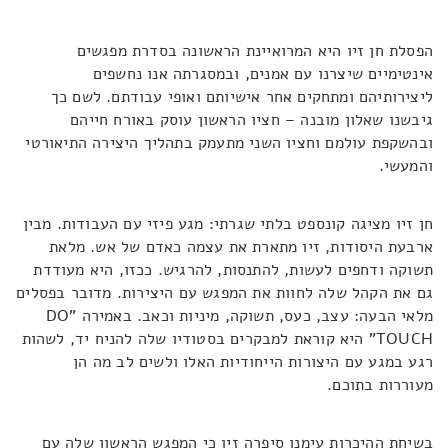
הפסלת חן זיו היא המרואיינת הראשונה בסדרת מפגשים
אינטימיים שיצרנו עם אמנים, ובמסגרתה אנו נחשפים
ליצירותיהם ומתחקים אחר אישיותם ואופי עבודתם. לשם כך
גיבשנו שאלון מובנה – חציו הראשון עוסק באורח חייהם
ובהשקפת עולמם וחציו השני מתעמק בתהליך היצירה התיאורטי
והמעשי.
חן זיו מציגה קונספט בלתי שגרתי: מגע פיזי עם העבודות. מבין
ארבעת היסודות, זיו מתארת את עצמה כאדם של אש. מלאת
תשוקה ודחפים לעשות, להתנסות, להרגיש. ככזו, היא מעודדת
גם את הקהל שלה לחוות את המפגש עם היצירות. מדובר בפסלים
מלאי הבעה: עצב, כעס, תשוקה, מיניות וכאב. באמירה "DO
TOUCH" היא קוראת למבקרים בסטודיו שלה להניח יד, לשהות
רגע במגע עם היצורות הייחודיות האלו ולשים לב מה הן
מעוררות בתוכם.
בשיחת ההיכרות עימנו סיפרה זיו כי המפגש הראשון שלה עם