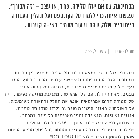
מבחינתה, גם אם יעלו סלידה, פחד, או עצב – "זה מבורך".
נפגשנו איתה כדי ללמוד על הקונספט ועל תהליך העבודה
הייחודיים שלה, שהם שיעור מתמיד באי-היקשרות.
תום לב-ארי בייז
|
4 אפריל, 2022
הסטודיו של חן זיו נמצא בדרום תל אביב, מוצנע בין סככות
המוסכים הגבוהות והפתוחות שמשני עבריו. הרחוב בחוץ הומה
רעש של ליפטים המרימים מכוניות, רתכות ומשאבות אוויר.
בפנים, מאחורי דלת הברזל הפשוטה, מתנגנת מוזיקה נעימה, ריח
של קטורת דרום אמריקאית אופף את החלל והתאורה מעומעמת.
על השולחן שבאזור הישיבה מונח נר ולידו קנקן תה קינמון,
אגוזים ועוגיות. מגע ידה ויופי מאפיינים כל פינה במרחב.
היצורות, כפי שהיא מכנה אותן – פסלי ברונזה גדולים –
מפוזרות בסטודיו בגובה העיניים ומתחת לכל פסל מופיע הכיתוב
שהפך לסממן ההיכר שלה: "DO TOUCH".