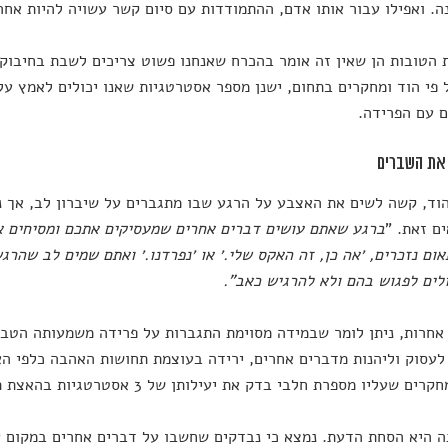
ה. ואפילו עבור אותו אדם, ההתמודדות עם סיום קשר עשויה להיות אחרת
הטובות הן שאין זה אומר בהכרח שאנחנו פשוט צריכים לשבת בחיבוק 
 פי הוד ומחקרים בתחום, ישנן מספר אסטרטגיות שאנו יכולים לאמץ ע
 עם הפרידה.
את השברים
וד, קשה לשים את האצבע על הרגע שבו מתגברים על שיברון לב, אך ני
ם זאת. "
ברגע שאתם עושים דברים אחרים שמעסיקים אתכם ומסיחים א
ום נזכרים, ׳אה כן, זה האקס שלי.׳ או ׳נפרדנו.׳ ואתם שמים לב שהרג
לים לפגוש בהם ולא להרגיש כאב".
אחרות, ניתן לומר שבמידה מסוימת התגברות על פרידה משמעותה הטב
לעסוק וליהנות מדברים אחרים, ירידה בעוצמת תחושות האהבה כלפי הא
 שעליו מספרת חלבי בדק את יעילותן של 3 אסטרטגיות בהאצת תהליך ההתאוששות.
 היא הסחת הדעת. נמצא כי נבדקים שחשבו על דברים אחרים במקום 