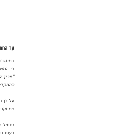
עד החתו
במסגרת 
כי המש
"צריך ל
ההתקדמו
על כן ח
ממחקרים
נתחיל מ
רעות וח