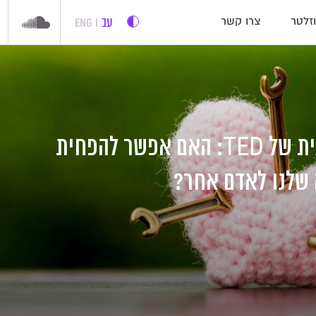
עב
ENG
זלטר
צרו קשר
ההרצאה השבועית של TED: האם אפשר להפחית
שלנו לאדם אחר?