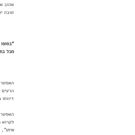
אהוב או
טובה יו
"בסופו 
מכל בתה
האסטרטג
הרעים 
דיווחו 
האסטרט
לקרוא 
איתו"
, 