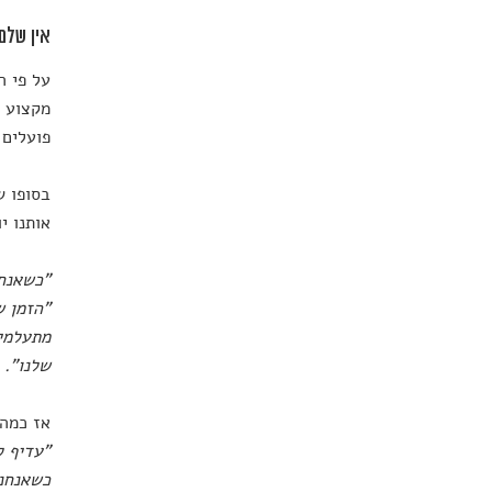
אין שלם
על פי ה
מקצוע כ
פועלים 
בסופו ש
אותנו י
"כשאנחנ
"הזמן ש
מתעלמי
שלנו".
אז כמה 
"עדיף ל
כשאנחנו