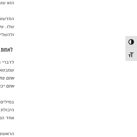
הוא שונ
החדשות 
שלו. על
ולהשלים
פעל/כבה ניגודיות גבוהה
לאחות 
תג גודל גופן
לדברי ה
שמבטאי
אתם פתא
אתם יכו
במילים 
היכולת 
אחד המחקרים
הראשונה