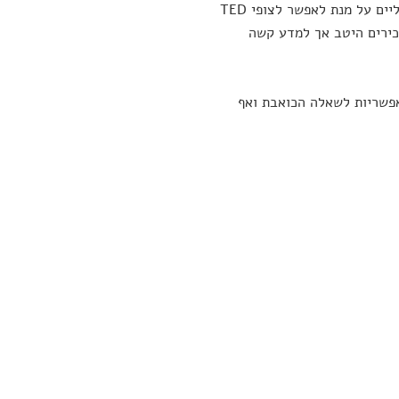
הפודקסטים והסרטונים "האם אני נורמלי", נעזרת חלבי באמצעים גרפיים ויזואליים על מנת לאפשר לצופי TED
כירים היטב אך למדע קשה
אפשריות לשאלה הכואבת ואף