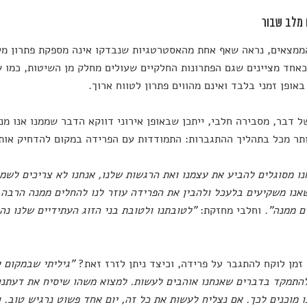
 מלב שבור
ממצאים, נראה שאף אחת מהאסטרטגיות שנבדקו אינה מספקת פתרון מלא
אחד מציינים שגם הפתרונות החלקיים שעולים מחלק מן השיטות, כמו 
באופן זמני בלבד ואינם מהווים פתרון לטווח ארוך.
ל דבר, מסבירה חלבי, ייתכן שבאופן אירוני דווקא הדבר שממנו אנו מנ
ותר מכל בתהליך ההתגברות: התמודדות עם הפרידה במקום להדחיק אות
ו מסוגלים להביע את עצמנו ואת הרגשות שלנו, אנחנו לא צריכים לשמ
אנו משקיעים בלעכל ולהבין את הפרידה עוזר לנו להחלים ממנה הרבה 
ם ממנה".
וחלבי מחזקת:
"לטובתנו ולטובת בני הזוג העתידיים שלנו נה
זמן לוקח להתגבר על פרידה, וכיצד ניתן לזרז זאת?
"גיליתי שבמקום ל
התמקד בדברים שאנחנו אוהבים לעשות. למצוא משהו שיסיח את דעתנו
 מוכנים לכך. אם נצליח לעשות את כל זה, יום אחד פשוט נרגיש טוב. 