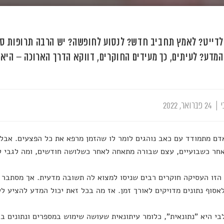
דייט? לאמץ תחביב חדש? לנסוע לחופשה? יש הרבה תרופות סב
המדע? לעיתים, כך מעידים החוקרים, דווקא הדרך הארוכה – היא
י
|
24 פברואר, 2022
ם מתמודד עם כאב נוהגים לומר לו שהזמן מרפא את כל הפצעים. אבל 
חר כשבועיים, עצם שבורה מתאחה לאחר כשלושה חודשים, ומה לגבי 
זו העסיקה חוקרים רבים שניסו למצוא לה תשובה מדעית. אך מסתבר
אסוף נתונים מדויקים לאורך זמן. אז מה בכל זאת יכול המדע להציע ל
בי היא "נתונאית", כלומר עיתונאית שעושה שימוש במספרים ונתונים ב