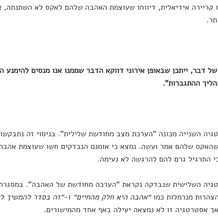
 קריירה אידיאלית, דיווחו שעוצמת האהבה שלהם לאקס לא השתנתה, 
תר.
של דבר, ייתכן שבאופן אירוני דווקא הדבר שממנו אנו מנסים להימנע הו
ליך ההתגברות".
יה השנייה מכונה "הערכת מצב מחודשת שלילית". בניסוי זה נתבקשו
שהאקס שלהם אמר ועשה. נמצא כי אומנם הנבדקים חשו שעוצמת אהבתם
כי התרגיל גרם להם להרגשה לא נעימה.
גיה השלישית שנבדקה נקראת "הערכה מחודשת של האהבה". במסגרת 
הצהרות מנרמלות כמו
״אהבה היא חלק מהחיים״
ו-
״זה בסדר להמשיך לא
אך אסטרטגיה זו לא נמצאה יעילה באף אחד מהמישורים.