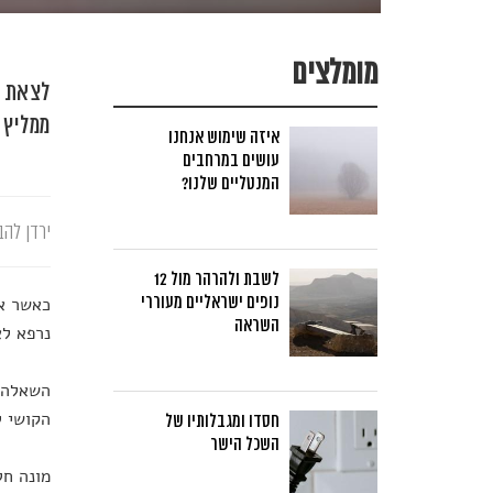
מומלצים
לצאת ל
ממליץ 
איזה שימוש אנחנו
עושים במרחבים
המנטליים שלנו?
ירדן להב
לשבת ולהרהר מול 12
נופים ישראליים מעוררי
כאשר אד
השראה
נרפא לא
השאלה ה
הקושי ל
חסדו ומגבלותיו של
השכל הישר
מונה חל