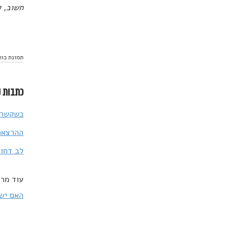
חשוב, 
תמונת כותרת:  on Dhutterstock
כתבות נ
כשקשרים
ההרצאה השבועית של TED: 
לב דחוי
עוד מרד
האם יש 