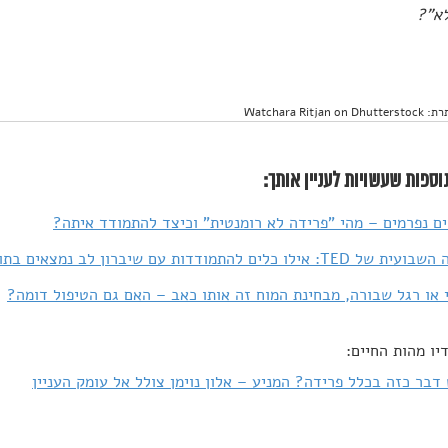
לא"?
Watchara Ritjan
וספות שעשויות לעניין אותך:
 נפרמים – מהי "פרידה לא רומנטית" וכיצד להתמודד איתה?
אילו כלים להתמודדות עם שיברון לב נמצאים בתוכנו?
 או רגל שבורה, מבחינת המוח זה אותו כאב – האם גם הטיפול דומה?
יו מהות החיים:
דבר כזה בכלל פרידה? המניע – אלון נוימן צולל אל עומק העניין