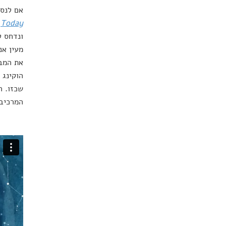
אם לנסו
Today
,
ונדחס ל
מעין אנ
את המב
הוקינג 
שכזו. ה
המרכיב