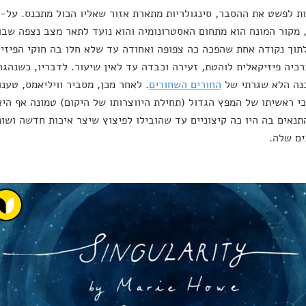
ת לפשט את ההסבר, סינגולריות מתארת אזור שאליו הכול מתכנס. על-פ
 מקור המונח הוא מתחום האסטרונומיה והוא נועד לתאר מצב נצפה שב
תוך נקודה אחת שהפכה כה צפופה ואחודה עד שלא חלו בה חוקי הפיזיקה
רכיה פיזיקאלית לוהטת, זעירה וכבדה עד לאין שיעור. לדבריו, כשנהג
נה הלא שגרתי של
החורים השחורים
. לאחר מכן, מסביר וויליאמס, טענו
כי ראשיתו של המפץ הגדול (תחילת היווצרותו של היקום) טמונה אף היא
תנאים בה היו כה קיצוניים עד שהובילו לפיצוץ שיצר איכות חדשה ושו
ים שלה.