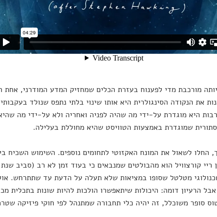
ותה מורכבת מדי לפענוח בעזרת הכלים שמחזיק המדע המודרני, אחת הת
ות את הנקודה הסינגולרית היא אותו שינוי בלתי נתפס שנולד בעקבותיה.
בות היא מוגדרת על-ידי מה שהיה לפניה ואחריה ולא על-ידי מה שהיא
תורית שמוגדרת באמצעות הטוויסט שהיא מחוללת בעלילה.
, החלו לשאול את המונח האקזוטי לתחומים נוספים. השימוש השכיח ביו
נולוגי מטלטל שסופו במציאות שלא תעלה על הדעת עד שתתרחש. אול
אבל הרעיון דומה: היכולות שיתאפשרו הולכות להיות שונות בתכלית מכל
וס סופר משוכלל, זה יהיה כלי תחבורה שמתנהל לפי חוקי פיזיקה שטרם 