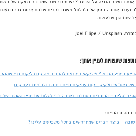
אנחנו חשים הודיה על השינוי? יש סיכוי טוב שמדובר במיקס של רגשו
התעורר אחורה בזמן אל ה'כלום' וישנם בקרים שבהם אנחנו נהנים מאוד 
ד שום הון שבעולם.
Joel Filipe / Uns
וספות שעשויות לעניין אותך:
ופיע המפץ הגדול? פיזיקאים מנסים להסביר מה קדם ליקום כפי שהוא ה
של נאס"א: חלקיקי יקום עתיקים חיים בתוכנו וזורמים בעורקינו
וניברסלית – הכוכבים הסתדרו בשורה כדי לגלות את יופיו האמתי של 
יו מהות החיים:
טובה – כיצד דברים שמתרחשים בחלל משפיעים עלינו?