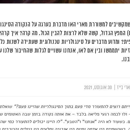
מקשיבים למשוררת מארי האו מדברת בערגה על הנקודה הסינגול
) המפץ הגדול, קשה שלא לרצות להבין הכול. מה קרה? איך קרה?
ית? ומדוע מדברים על סינגולריות טכנולוגית שעתידה לשנות כל
ות יתממשו ובין אם לאו, אנחנו עשויים לגלות שהחיבור שלנו ע
נו.
רי בייז
|
30 אוגוסט, 2021
יתם רוצים להתעורר מדי פעם בתוך הסינגולריות שהיינו פעם?"
שואלת 
 ולו לכמה רגעי פליאה בלבד – את אותה נקודה בזמן שבה האטומים של
. כשעוד לא היה "אנחנו" ו"הטבע".
"לו היינו יכולים להתעורר כמי שהי
ה, כשהשמיים היו אדמה וחיות היו אנרגיה וסלעים היו נוזלים והכוכבים 