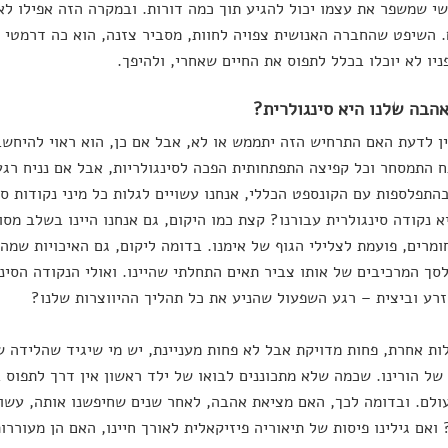
 השיפט שהחברה האנושית צפויה לחוות, מסביר צזנה, הוא כה דרמטי 
ניו לא יוכלו בכלל לתפוס את החיים שאחרי, ולהיפך.
הבה שלנו היא סינגולרית?
ין לדעת האם התרחיש הזה יתממש או לא, אבל אם כן, הוא ראוי להיחשב
ח התמסחר וכל קפיצה התפתחותית הפכה לסינגולריות, אבל אם נניח רגע 
בהתפלספות עם הקונספט הכללי, אנחנו עשויים לגלות כל מיני נקודות סי
א נקודה סינגולרית עבורנו? קצת כמו היקום, גם אנחנו היינו בשלב מס
ומרים, פועמת לצלילי הגוף של אימנו. בדומה ליקום, גם האיכויות שמהן
סך המרכיבים של אותו צביר תאים התחלתי שהיינו. ואולי הנקודה הסינ
רע וביצית – רגע השפעול שהניע את כל תהליך ההיווצרות שלנו?
ת אחרת, פחות מדויקת אבל לא פחות מעניינת, יש מי שיגיד שהלידה של
של הורינו. שכמה שלא מתכוננים לבואו של ילד ראשון אין דרך לתפוס
ולם. ובדומה לכך, האם מציאת אהבה, לאחר שנים שחיפשנו אותה, עשויה
 ואם גילינו פיסות של תיאוריה פיזיקאלית לאורך חיינו, האם הן מעוררו