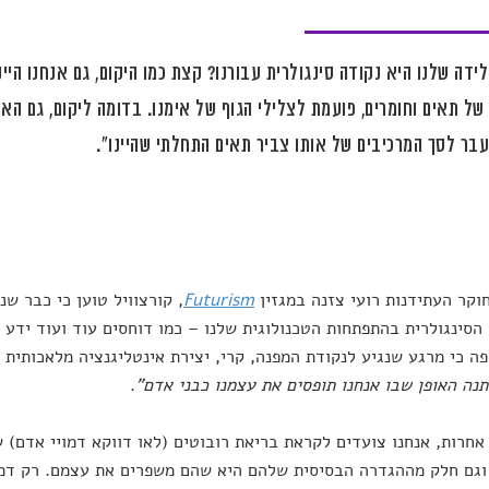
ידה שלנו היא נקודה סינגולרית עבורנו? קצת כמו היקום, גם אנחנו היי
של תאים וחומרים, פועמת לצלילי הגוף של אימנו. בדומה ליקום, גם האיכ
בר לסך המרכיבים של אותו צביר תאים התחלתי שהיינו".
וקר העתידנות רועי צזנה במגזין
Futurism
, קורצוויל טוען כי כבר שנ
הסינגולרית בהתפתחות הטכנולוגית שלנו – כמו דוחסים עוד ועוד ידע 
פה כי מרגע שנגיע לנקודת המפנה, קרי, יצירת אינטליגנציה מלאכותי
נה האופן שבו אנחנו תופסים את עצמנו כבני אדם"
.
אחרות, אנחנו צועדים לקראת בריאת רובוטים (לאו דווקא דמויי אדם) ש
וגם חלק מההגדרה הבסיסית שלהם היא שהם משפרים את עצמם. רק דמי