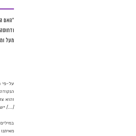
"האם הל
ודחוסה 
מעל ומע
על-פי ח
הנקודה 
והוא צו
[…] ישת
במילים 
מאיתנו 