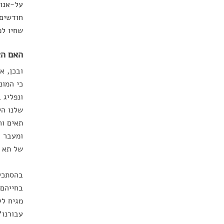
חודשים.
שחיו לפ
האם הא
ובכן, א
כי המונ
ונפליג 
שלנו הי
תאים וח
ומעבר ל
של תא ז
בהסתכלו
בחייהם 
מגיח לע
עבורנו?