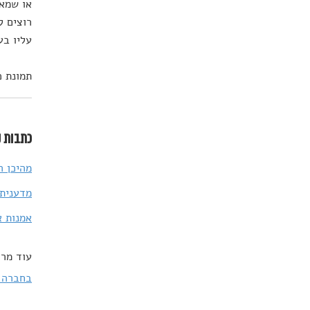
או שמא 
רוצים ל
עליו בע
תמונת כותרת: plash
כתבות נ
מהיכן ה
מדענית 
אמנות א
עוד מרד
בחברה 