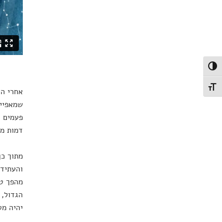
פעל/כבה ניגודיות גבוהה
תג גודל גופן
אחרי הי
שמאפיינ
פעמים ר
דמות מס
מתוך כך
מהפך טכ
הגדול, 
יהיה מט