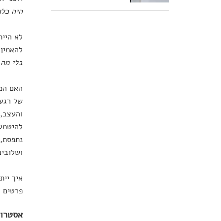
היה כלו
לא היית
להאמין 
בלי מה 
האם המו
של רגע 
והעצב, 
להיטמע 
נתפסת, 
ושלובים
איך יית
פרטים לגבי משהו שקרה 
אסטרופ