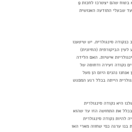
על-אנושי שמשפר את עצמו יכול להגיע תוך כמה דורות. ובמקרה הזה אפילו לא בטוח שהם יצטרכו לחכות 9
עד שבעלי התודעה האנושית
 כנקודה סינגולרית. יש שיטענו
לעין הביקורתית (החיונית)
נגולריות אישיות. האם הלידה
וים נקודה זעירה ודחוסה של
 אנחנו נהנים היום הן מעל
גולרית הייתה בכלל רגע המפגש
נו היא נקודה סינגולרית
 בכלל את התחושה הזו עד שהוא
 להיות נקודה סינגולרית
ת בנו ערגה כפי שחווה מארי האו