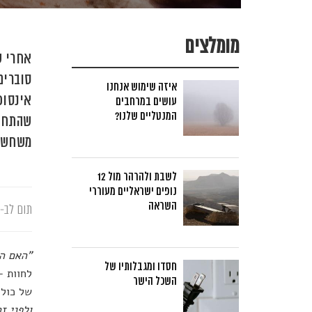
מומלצים
אחרי ש
סוברים
איזה שימוש אנחנו
אינסופ
עושים במרחבים
המנטליים שלנו?
שהתחזי
משחשב
לשבת ולהרהר מול 12
נופים ישראליים מעוררי
השראה
תום לב-א
"האם הי
חסדו ומגבלותיו של
לחוות –
השכל הישר
של כולם
ולפני ז