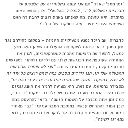
'זמן מסך' שאלו:
"אם אני צופה בטלוויזיה עם הלפטופ על
הברכיים והטלפון לידי, להכפיל בשלוש?"
ולכן החשבונאות
מיותרת, היא טוענת. מה שאנחנו באמת רוצים להבין זה האם
השימוש העודף יוצר בעיה בתפקוד של הילד?
לדבריה, אם הילד נמנע מפעילויות חיוניות – במקום להילחם נגד
זמן המסך כדאי לנסות לשקם את הפעילויות שמהן הוא נמנע.
למשל, להפוך את היציאות מהבית לאטרקטיביות, לגוון את
האווירה שעוטפת את הפגישות שלנו עם ילדינו ולחתור למפגשים
חברתיים קלים, נוחים ומהנים עבורו.
"אני לא אומרת שהוראות
ההפעלה שלי הן: תנו לילדים מסכים כמה שהם רוצים כל עוד זה
לא פוגע בתפקוד. חשוב שהזמנים יהיו סבירים בעיני ההורים"
,
מסבירה נחמיאס. עם זאת, היא מציעה להניח את האנטגוניזם
שלנו בצד. הוא רק מעורר את זה של ילדינו. במקום "די כבר,
כמה זמן אתה מבזבז על השטות הזאת?" כדאי להתעסק במה
שכן אמור להתרחש עכשיו בתוספת הסבר ענייני: "כבר מאוחר
ומחר אנחנו נוסעים מוקדם בבוקר לבקר את בני הדודים, בוא
נתארגן לשינה".