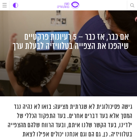
לג
לג
לג
תוכן
תוכן
ניווט
אם כבר, אז כבר – 5 רעיונות פרקטיים
שיהפכו את הצפייה בטלוויזיה לבעלת ערך
גישה פסיכולוגית לא שגרתית מציעה: בואו לא נהיה נגד
המסך אלא בעד דברים אחרים. בעד התפקוד הכללי של
ילדינו, בעד הקשר שלנו איתם, ובעד הרווח שלהם מהצפייה
בטלוויזיה. כן, גם הם וגם אנחנו יכולים אפילו לצאת