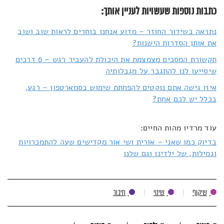
כתבות נוספות שעשויות לעניין אותך:
נתראה בשידור החוזר – מדוע אנחנו בוחרים לראות שוב ושוב
את אותן הסדרות הישנות?
תקשורת המסכים מצמצמת את היכולת להעביר רגש – 6 דרכים
שיסייעו לנו להתגבר על מגבלותיה
איזו גישה אתם נוקטים להפחתת שימוש בסמארטפון – רגע,
בכלל יש לכם אחת?
עוד מרדיו מהות החיים:
בדיוק כמו שאני – אורית ושי אור מקדישים שעה להתמכרויות
וגמילות, של ילדינו וגם שלנו
שיקוף
שינוי
חיבור