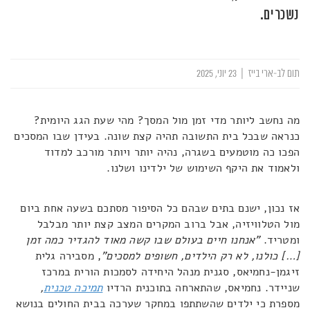
נשכרים.
תום לב-ארי בייז
|
23 יוני, 2025
מה נחשב ליותר מדי זמן מול המסך? מהי שעת הגג היומית?
כנראה שבכל בית התשובה תהיה קצת שונה. בעידן שבו המסכים
הפכו כה מוטמעים בשגרה, נהיה יותר ויותר מורכב למדוד
ולאמוד את היקף השימוש של ילדינו ושלנו.
אז נכון, ישנם בתים שבהם כל הסיפור מסתכם בשעה אחת ביום
מול הטלוויזיה, אבל ברוב המקרים המצב קצת יותר מבלבל
ומטריד.
"אנחנו חיים בעולם שבו קשה מאוד להגדיר כמה זמן
[…] כולנו, לא רק הילדים, חשופים למסכים"
, מסבירה גלית
זיגמן-נחמיאס, סגנית מנהל היחידה לסמכות הורית במרכז
שניידר. נחמיאס, שהתארחה בתוכנית הרדיו
תמיכה טכנית
,
מספרת כי ילדים שהשתתפו במחקר שערכה בבית החולים בנושא