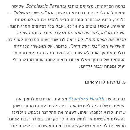
ברמה הפרקטית, מציעים כותבי
Scholastic Parents
שלושה
טיפים להרגלי צריכה נבונים: הראשון הוא
"היפטרו מהשלט"
–
כלומר, ברגע שנבחרה תוכנית כדאי להזיז את השלט מטווח
הראייה. עכשיו צופים בה או לא, אבל בלי זפזופים חסרי תקנה.
השני הוא
"הקליטו את התוכנית מבעוד מועד ובעת הצפייה
הריצו את הפרסומות
". לא נראה לנו שנדרשים הסברים לטיפ זה.
והשלישי הוא
"בלי רעש רקע"
, כלומר, אל תאפשרו טלוויזיה
דולקת אם אף אחד לא צופה בה. מצב כזה מחזק את נוכחותו
הסתמית של המסך ואילו אנחנו רוצים למתג אותו מחדש ככלי
יעיל ומפתח עבור ילדינו.
5. מישהו לרוץ איתו
בכתבה של
Stanford Health
מציעים הכותבים להפוך את
הצפייה בטלוויזיה לאינטראקטיבית. לשיר עם הדמויות כשהן
שרות, לרוץ ולקפוץ איתן, לעצור את ההקרנה ולבקש מילדינו
להשלים משפטים או לנחש מה הולך לקרות. בצורה שכזו אנחנו
ממשיכים לקיים אינטראקציה חברתית ותקשורת בינאישית יחד