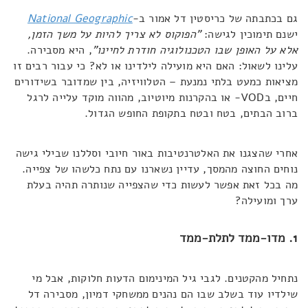
גם בכתבתה של כריסטין דל אמור ב-
National Geographic
ישנם תימוכין לגישה:
"הפוקוס לא צריך להיות על משך הזמן,
אלא על האופן שבו הטכנולוגיה חודרת לחיינו"
, היא מסבירה.
עלינו לשאול: האם היא מועילה לילדינו או לא? כי עבור רבים זו
מציאות כמעט בלתי נמנעת – הטלוויזיה, בין שמדובר בשידורים
חיים, בVOD- או בהקרנות מיוטיוב, מהווה מוקד עלייה לרגל
ברוב הבתים, בטח ובטח בתקופת החופש הגדול.
אחרי שהצגנו את האלטרנטיבות באור חיובי וסללנו שבילי גישה
נוחים החוצה מהמסך, עדיין נשארנו עם נתח כלשהו של צפייה.
מה בכל זאת אפשר לעשות כדי שהצפייה שנותרה תהיה בעלת
ערך ומועילה?
1. מדו-ממד לתלת-ממד
נתחיל מהקטנים. לגבי גיל המינימום הדעות חלוקות, אבל מי
שילדיו עוד בשלב שבו הם נהנים ממשחקי דמיון, מסבירה דל