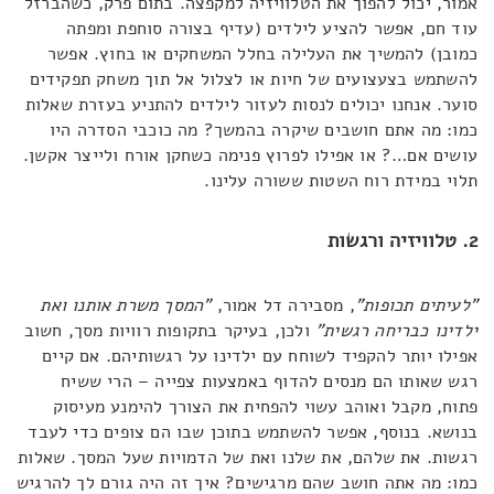
אמור, יכול להפוך את הטלוויזיה למקפצה. בתום פרק, כשהברזל
עוד חם, אפשר להציע לילדים (עדיף בצורה סוחפת ומפתה
כמובן) להמשיך את העלילה בחלל המשחקים או בחוץ. אפשר
להשתמש בצעצועים של חיות או לצלול אל תוך משחק תפקידים
סוער. אנחנו יכולים לנסות לעזור לילדים להתניע בעזרת שאלות
כמו: מה אתם חושבים שיקרה בהמשך? מה כוכבי הסדרה היו
עושים אם…? או אפילו לפרוץ פנימה כשחקן אורח ולייצר אקשן.
תלוי במידת רוח השטות ששורה עלינו.
2. טלוויזיה ורגשות
"לעיתים תכופות"
, מסבירה דל אמור,
"המסך משרת אותנו ואת
ילדינו כבריחה רגשית"
ולכן, בעיקר בתקופות רוויות מסך, חשוב
אפילו יותר להקפיד לשוחח עם ילדינו על רגשותיהם. אם קיים
רגש שאותו הם מנסים להדוף באמצעות צפייה – הרי ששיח
פתוח, מקבל ואוהב עשוי להפחית את הצורך להימנע מעיסוק
בנושא. בנוסף, אפשר להשתמש בתוכן שבו הם צופים כדי לעבד
רגשות. את שלהם, את שלנו ואת של הדמויות שעל המסך. שאלות
כמו: מה אתה חושב שהם מרגישים? איך זה היה גורם לך להרגיש