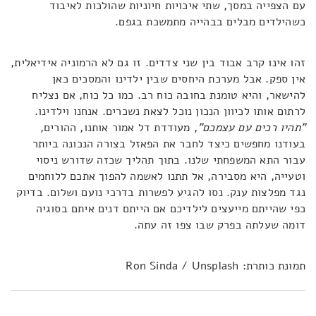
עם הצפייה במסך, שתי איכויות חיוניות שהולכות לאיבוד
כשהילדים מבלים בבהייה מתמשכת בגפם.
זהו אינו קרב אבוד בין שני צדדים. זו גם לא הרמוניה אידיאלית,
אין ספק. אבל מערכת היחסים שבין ילדינו והמסכים כאן
להישאר, והיא טומנת בחובה כוח רב. כמו כל כוח, אם נצליח
לרתום אותו לכיוון הנכון נוכל לצאת נשכרים. אנחנו וילדינו.
"תהיו רכים עם עצמכם"
, מעודדת דל אמור אותנו, ההורים,
בעודנו מחפשים כיצד לחבר את הפאזל בצורה הנכונה ביותר
עבור התא המשפחתי שלנו. בתוך תהליך שכזה שדורש ניסוי
וטעייה, היא מסבירה, אל תתנו לאשמה להפוך אתכם ללוחמים
נגד מפלצות ענק. נסו להגיע לפשרות בדרכי נועם ושלום. בדיוק
כפי שהייתם מייעצים לילדיכם אם הייתם דנים איתם בסוגיה
דומה שעלתה בפרק שבו צפו זה עתה.
תמונת כותרת: Ron Sinda / Unsplash