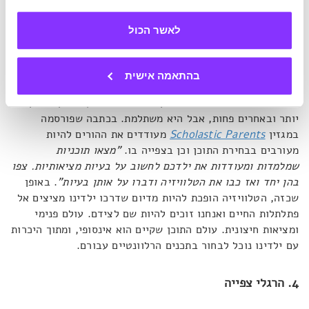
3. שיעורים לחיים
לאשר הכול
נאמר רגע במפורש את המשתמע מהרעיונות שעלו ויעלו בהמשך:
בהתאמה אישית
הפיכת הצפייה למשמעותית דורשת מאיתנו ההורים להיות פעילים
ומעורבים. היא דורשת את הזמן והאנרגיה שלנו, בחלק מהמקרים
יותר ובאחרים פחות, אבל היא משתלמת. בכתבה שפורסמה
במגזין
Scholastic Parents
מעודדים את ההורים להיות
מעורבים בבחירת התוכן וכן בצפייה בו.
"מצאו תוכניות
שמלמדות ומעודדות את ילדכם לחשוב על בעיות מציאותיות. צפו
בהן יחד ואז כבו את הטלוויזיה ודברו על אותן בעיות"
. באופן
שכזה, הטלוויזיה הופכת להיות מדיום שדרכו ילדינו מציצים אל
פתלתלות החיים ואנחנו זוכים להיות שם לצידם. עולם פנימי
ומציאות חיצונית. עולם התוכן שקיים הוא אינסופי, ומתוך היכרות
עם ילדינו נוכל לבחור בתכנים הרלוונטיים עבורם.
4. הרגלי צפייה