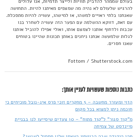
בעולם שממהר להדביק תוויות ולייצר תדמיות, אנו עלולים
להרגיש שלעולם לא נהיה מה שמצפים מאיתנו להיות. התחושה
שאנחנו בלתי ראויים למשהו, או למישהו, עשויה להיות מתסכלת.
עם זאת, דווקא ההשלמה עם הפער הזה עשויה לשחרר בנו
עכבות ולדחוף אותנו לצמצם אותו, ואולי אפילו להוביל אותנו
לגלות שלמעשה אנחנו ניחנים באותן תכונות שהיינו בטוחים
שאנו חסרים.
Fottom / Shutterstock.com
כתבות נוספות שעשויות לעניין אותך:
הזוי ומעורר מחשבה – 5 מחקרים זוכי פרס איג-נובל מוכיחים כי
חוכמה ניתן למצוא בכל מקום
מ"קוד סגור" ל"קוד פתוח" – 10 צעדים שיסייעו לנו בבניית
מיינדסט של צמיחה
מהי הנקודה שבה הביטחון העצמי שלנו מתחיל לשגשג?