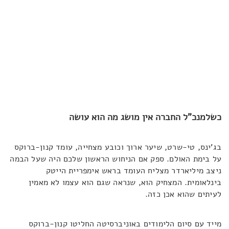
כשלמנכ"ל החברה אין מושג מה הוא עושה
בג'ינס, טי-שרט, שיער ארוך וכובע מצחייה, עומד קנון-ברוקס
על בימת האולם. ספק אם הניחוש הראשון שלכם היה שעל הבמה
ניצב מיליארדר מצליח העומד בראש אימפריית הייטק
בינלאומית. המצחיק הוא, שנראה שגם הוא עצמו לא מאמין
לעיתים שהוא אכן כזה.
מייד עם סיום הלימודים באוניברסיטה החליטו קנון-ברוקס