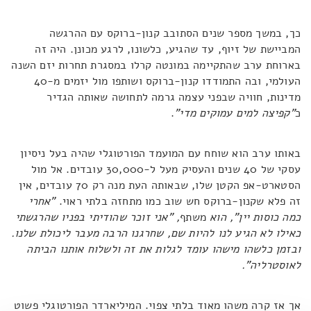
כך, במשך מספר שנים הסתובב קנון-ברוקס עם ההרגשה
המביישת של זיוף, עד שהגיע, כלשונו, לרגע מכונן. היה זה
בארוחת ערב שהתקיימה במונטה קרלו במסגרת תחרות יזם השנה
העולמי, ובה התמודדו קנון-ברוקס ושותפו מול יזמים מ-40
מדינות, חוויה שבפני עצמה גרמה לתחושה שאותה הגדיר
כ
"קפיצה למים עמוקים מדי"
.
באותו ערב הוא שוחח עם המועמד הפורטוגלי שהיה בעל ניסיון
עסקי של 40 שנים והעסיק מעל ל-30,000 עובדים. אל מול
הסטארט-אפ הקטן שלו, שבאותה העת מנה רק 70 עובדים, אין
זה פלא שקנון-ברוקס חש שוב כמו מתחזה בלתי ראוי.
"אחרי
כמה כוסות יין", הוא
משתף
, "אני זוכר שהודיתי בפניו שהרגשתי
כאילו לא הגיע לנו להיות שם, שחרגנו הרבה מעבר ליכולת שלנו.
ובזמן כלשהו מישהו עומד לגלות את זה ולשלוח אותנו הביתה
לאוסטרליה".
אך אז קרה משהו מאוד בלתי צפוי. המיליארדר הפורטוגלי פשוט