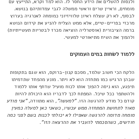
ולנסות להשלים את הידע החסר לו. הוא למד וקרא, התייעץ עם
מומחים, וראיין שרים וראשי ממשלה לגבי עמדותיהם בנושא.
לבסוף, לא רק שצלח ראיון טלוויזיוני כמומחה לאנרגיה בערוץ
מרכזי בפריים-טיים, אלא ממש הצליח להניע את קידום הנושא
ברמה הציבורית (אוסטרליה הוציאה מכרז לבטריות תעשייתיות)
ולהפוך את השיח מתיאורטי למעשי.
ללמוד לשחות במים העמוקים
הלקח הכי חשוב שלמד, מסכם קנון-ברוקס, הוא שגם בתקופות
שבהן הרגיש כמו מתחזה הוא לא ויתר. מונע מהפחד שתדמיתו
תיפגע, הוא ניסה להפוך אותו לכוח מועיל שדחף אותו ללמוד
ולהשתפר ככל שיכל. המפתח לכך לדבריו הוא היכולת להיות
קודם כל מודע להרגשה הזו.
"למעשה",
הוא מתוודה,
"אני מודע
מאוד לתחושת המתחזה ממש עכשיו, כשאני כאן למעלה כמעין
מומחה מדומה להרגשה שאפילו לא יכולתי לכנות בשם לפני כמה
חודשים, כשהסכמתי להעביר את ההרצאה הזו".