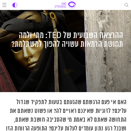
לג
לג
לג
תוכן
תוכן
ניווט
ההרצאה השבועית של TED: מתי ולמה
תחושת הרמאות עשויה להפוך למשתלמת?
האם אי פעם הרגשתם שהגעתם בטעות לתפקיד שגדול
עליכם? לזוגיות שאינכם ראויים לה? או פשוט נשאתם את
התחושה שאתם לא באמת מי שהסביבה חושבת שאתם,
ושבכל רגע נתון עומדים לעלות עליכם? התופעה הרווחת הזו