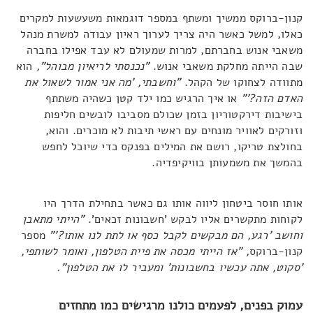
קנון-ברוקס ממשיך ומשתף במספר דוגמאות משעשעות למקרים
כאלו, למשל כאשר היה צריך לערוך ראיון עבודה למשרת מנהל
משאבי אנוש בחברתם, למרות שמעולם לא עבד אפילו בחברה
שבה הייתה מחלקת משאבי אנוש.
"נכנסתי לריאיון מבוהל",
הוא
מתוודה לצחוקו של הקהל.
"וחשבתי, 'מה אני אמור לשאול את
האדם הזה?'"
או איך הרגיש כמו ילד קטן כשהיה משתתף
בישיבות דירקטוריון בזמן שכולם מסביבו לובשים חליפות
וזורקים לאוויר מונחים עם ראשי תיבות לא מוכרים. והוא,
בחולצת טריקו, רושם את המילים בפנקס כדי שיוכל לחפש
בהמשך את משמעותן בוויקיפדיה.
אותו חוסר ביטחון ליווה אותו גם כאשר בתחילת הדרך היו
לקוחות מתקשרים אליו לבקש 'חשבונות זכאים'.
"הייתי מתאבן
וחושב 'רגע, הם מבקשים לקבל כסף או לתת לנו אותו?'"
מספר
קנון-ברוקס
, "אז הייתי מכסה את פיית הטלפון, ואומר לשותפי,
'סקוט, אתה עכשיו בחשבונות' ומעביר לו את הטלפון".
עמוק בפנים, לפעמים כולנו מרגישים כמו מתחזים