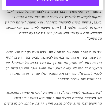
באותו רגע, הסיטואציה כבר התקרבה להתחזות של ממש. "
אבל
במקום לקפוא או להודיע לה שהיא טועה כפי שהיה קורה לי
בעבר, ניסיתי פשוט להמשיך בשיחה",
הוא מספר.
"שיחת החולין
התקדמה למספר טלפון
[…]
ויותר מעשור לאחר מכן, אני מאושר
להפליא מזה שעכשיו היא אשתי, ויש לנו ארבעה ילדים
מדהימים".
עד היום אותה התחושה מלווה אותו. בלא מעט בקרים הוא מוצא
את עצמו כשהוא מתהפך במיטה לכיוונה, מביט בה וחושב:
"היא
הולכת לומר 'מי אתה, ומי נתן לך את הצד ההוא של המיטה? צא
מכאן!' אבל היא לא עושה זאת, ואני חושב שגם היא מרגישה כך
לגביי לפעמים".
קנון-ברוקס מסביר שלדעתו זו אחת הסיבות
לכך שהזוגיות שלהם מצליחה.
"כשהתכוננתי לשיחה הזו
", הוא משתף,
"למדתי שאחת התכונות
של מערכות היחסים המצליחות ביותר היא כששני בני הזוג
מרגישים שבן הזוג שלהם נמצא מחוץ לליגה שלהם. הם מרגישים