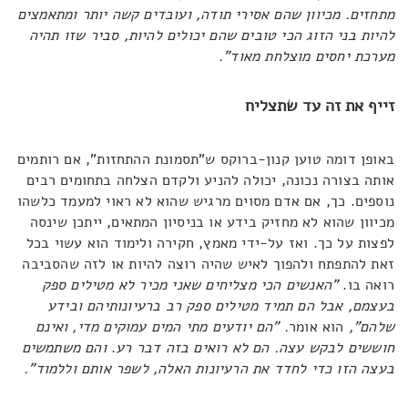
מתחזים. מכיוון שהם אסירי תודה, ועובדים קשה יותר ומתאמצים
להיות בני הזוג הכי טובים שהם יכולים להיות, סביר שזו תהיה
מערכת יחסים מוצלחת מאוד".
זייף את זה עד שתצליח
באופן דומה טוען קנון-ברוקס ש"תסמונת ההתחזות", אם רותמים
אותה בצורה נכונה, יכולה להניע ולקדם הצלחה בתחומים רבים
נוספים. כך, אם אדם מסוים מרגיש שהוא לא ראוי למעמד כלשהו
מכיוון שהוא לא מחזיק בידע או בניסיון המתאים, ייתכן שינסה
לפצות על כך. ואז על-ידי מאמץ, חקירה ולימוד הוא עשוי בכל
זאת להתפתח ולהפוך לאיש שהיה רוצה להיות או לזה שהסביבה
רואה בו.
"האנשים הכי מצליחים שאני מכיר לא מטילים ספק
בעצמם, אבל הם תמיד מטילים ספק רב ברעיונותיהם ובידע
שלהם",
הוא אומר
. "הם יודעים מתי המים עמוקים מדי, ואינם
חוששים לבקש עצה. הם לא רואים בזה דבר רע
.
והם משתמשים
בעצה הזו כדי לחדד את הרעיונות האלה, לשפר אותם וללמוד".