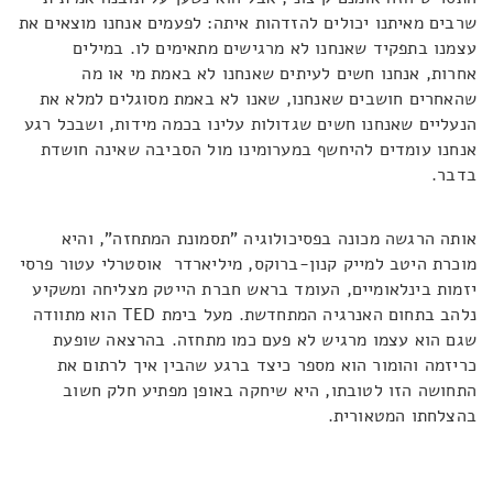
שרבים מאיתנו יכולים להזדהות איתה: לפעמים אנחנו מוצאים את
עצמנו בתפקיד שאנחנו לא מרגישים מתאימים לו. במילים
אחרות, אנחנו חשים לעיתים שאנחנו לא באמת מי או מה
שהאחרים חושבים שאנחנו, שאנו לא באמת מסוגלים למלא את
הנעליים שאנחנו חשים שגדולות עלינו בכמה מידות, ושבכל רגע
אנחנו עומדים להיחשף במערומינו מול הסביבה שאינה חושדת
בדבר.
אותה הרגשה מכונה בפסיכולוגיה "תסמונת המתחזה", והיא
מוכרת היטב למייק קנון-ברוקס, מיליארדר אוסטרלי עטור פרסי
יזמות בינלאומיים, העומד בראש חברת הייטק מצליחה ומשקיע
נלהב בתחום האנרגיה המתחדשת. מעל בימת TED הוא מתוודה
שגם הוא עצמו מרגיש לא פעם כמו מתחזה. בהרצאה שופעת
כריזמה והומור הוא מספר כיצד ברגע שהבין איך לרתום את
התחושה הזו לטובתו, היא שיחקה באופן מפתיע חלק חשוב
בהצלחתו המטאורית.