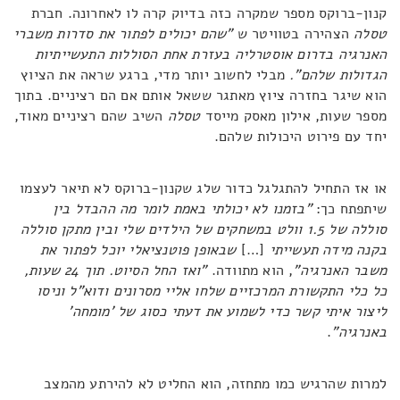
קנון-ברוקס מספר שמקרה כזה בדיוק קרה לו לאחרונה. חברת
טסלה
הצהירה בטוויטר ש
"שהם יכולים לפתור את סדרות משברי
האנרגיה בדרום אוסטרליה בעזרת אחת הסוללות התעשייתיות
הגדולות שלהם".
מבלי לחשוב יותר מדי, ברגע שראה את הציוץ
הוא שיגר בחזרה ציוץ מאתגר ששאל אותם אם הם רציניים. בתוך
מספר שעות, אילון מאסק מייסד
טסלה
השיב שהם רציניים מאוד,
יחד עם פירוט היכולות שלהם.
או אז התחיל להתגלגל כדור שלג שקנון-ברוקס לא תיאר לעצמו
שיתפתח כך:
"בזמנו לא יכולתי באמת לומר מה ההבדל בין
סוללה של 1.5 וולט במשחקים של הילדים שלי ובין מתקן סוללה
בקנה מידה תעשייתי
[…]
שבאופן פוטנציאלי יוכל לפתור את
משבר האנרגיה"
, הוא מתוודה.
"ואז החל הסיוט. תוך 24 שעות,
כל כלי התקשורת המרכזיים שלחו אליי מסרונים ודוא"ל וניסו
ליצור איתי קשר כדי לשמוע את דעתי כסוג של 'מומחה'
באנרגיה"
.
למרות שהרגיש כמו מתחזה, הוא החליט לא להירתע מהמצב