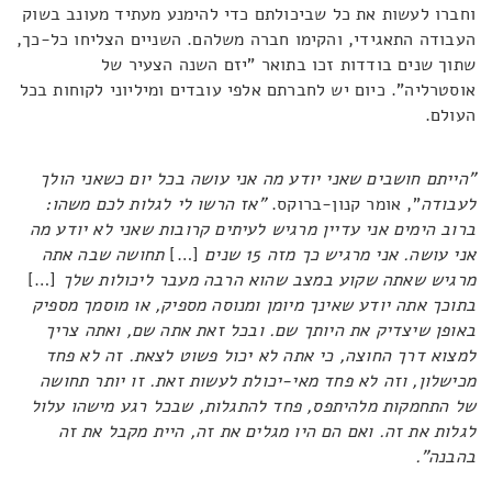
וחברו לעשות את כל שביכולתם כדי להימנע מעתיד מעונב בשוק
העבודה התאגידי, והקימו חברה משלהם. השניים הצליחו כל-כך,
שתוך שנים בודדות זכו בתואר "יזם השנה הצעיר של
אוסטרליה". כיום יש לחברתם אלפי עובדים ומיליוני לקוחות בכל
העולם.
"הייתם חושבים שאני יודע מה אני עושה בכל יום כשאני הולך
לעבודה
", אומר קנון-ברוקס.
"אז הרשו לי לגלות לכם משהו:
ברוב הימים אני עדיין מרגיש לעיתים קרובות שאני לא יודע מה
אני עושה. אני מרגיש כך מזה 15 שנים
[…]
תחושה שבה אתה
מרגיש שאתה שקוע במצב שהוא הרבה מעבר ליכולות שלך
[…]
בתוכך אתה יודע שאינך מיומן ומנוסה מספיק, או מוסמך מספיק
באופן שיצדיק את היותך שם. ובכל זאת אתה שם, ואתה צריך
למצוא דרך החוצה, כי אתה לא יכול פשוט לצאת. זה לא פחד
מכישלון, וזה לא פחד מאי-יכולת לעשות זאת. זו יותר תחושה
של התחמקות מלהיתפס, פחד להתגלות, שבכל רגע מישהו עלול
לגלות את זה. ואם הם היו מגלים את זה, היית מקבל את זה
בהבנה".