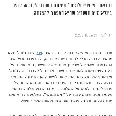
נקראת בפי פסיכולוגים "תסמונת המתחזה", וכמה יזמים
בינלאומיים חושדים שהיא המפתח להצלחה.
ירדן להבי
|
21 אוקטובר, 2020
חובבי הסדרה
סיינפלד
בוודאי יזכרו את ה
פרק
שבו ג'ורג' יוצא
מראיון עבודה מבלי להיות בטוח אם התקבל. בעודו מנצל את
ההזדמנות שהמנהל שראיין אותו יצא לחופשה, הוא מחליט על
דעת עצמו פשוט להתייצב במשרד ולהתחיל לעבוד בו. לג'ורג'
אין שמץ של מושג מה הוא אמור לעשות, אך מכיוון שהוא אינו
רוצה לעורר חשדות בקרב העובדים האחרים, הוא שומר על
פרופיל נמוך ולא שואל שאלות. כך עובר שבוע שלם שבו הוא
מעמיד פנים שהוא עובד על "תיק פנסקי", כשלמעשה הוא אינו
עושה כלום חוץ מלהעביר את הזמן ולקוות שלא ייחשף.
התסריט הזה אומנם קיצוני, אבל הוא נשען על תובנה אמיתית