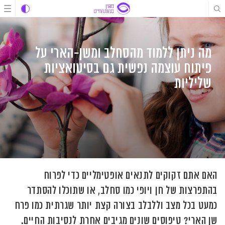
לג
לג
לג
תוכן
תוכן
ניווט
מה ניתן ללמוד מהסחלב ומשן-הארי על
פיתוח עוצמה נפשית גם בסיטואציות
שליליות
האם אתם זקוקים לתנאים אופטימליים כדי לפרוח
בהתפרצות של חן ויופי כמו סחלב, או שתוכלו להסתדר
כמעט בכל מצב וללבלב בצורה קצת יותר שגרתית כמו פרח
שן הארי? טיפוסים שונים מגיבים אחרת לנסיבות החיים.