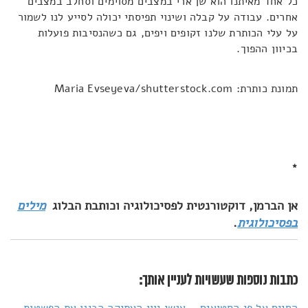
כל אחד מאיתנו הוא שן ארי במצבים מסוימים וסחלב במצבים
אחרים. עבודה על קבלה ושינוי תפיסתי יכולה לסייע לנו לשמור
על עלי הכותרת שלנו זקופים ויפים, גם כשהנסיבות פועלות
בכיוון ההפוך.
תמונת כותרת: Maria Evseyeva/shutterstock.com
*
אן הברמן, דוקטורנטית לפסיכולוגיה וכותבת הבלוג
מילים
בפסיכולוגית
.
כתבות נוספות שעשויות לעניין אותך:
החיים על פי הסטואים – אנשי יוון העתיקה הבינו את הפשטות