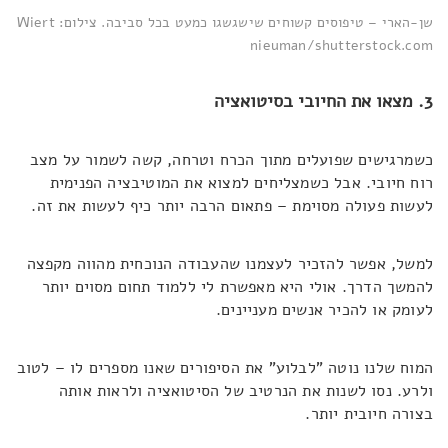
שן-הארי – טיפוסים קשוחים שישגשגו כמעט בכל סביבה. צילום: Wiert
nieuman/shutterstock.com
3. מצאו את החיובי בסיטואציה
כשמרגישים שפועלים מתוך הכרח וטרחה, קשה לשמור על מצב
רוח חיובי. אבל כשמצליחים למצוא את המוטיבציה הפנימית
לעשות פעולה מסוימת – פתאום הרבה יותר כיף לעשות את זה.
למשל, אפשר להזכיר לעצמנו שהעבודה הנוכחית מהווה מקפצה
להמשך הדרך. אולי היא מאפשרת לי ללמוד תחום מסוים יותר
לעומק או להכיר אנשים מעניינים.
המוח שלנו נוטה "לבלוע" את הסיפורים שאנו מספרים לו – לטוב
ולרע. נסו לשנות את הנרטיב של הסיטואציה ולראות אותה
בצורה חיובית יותר.