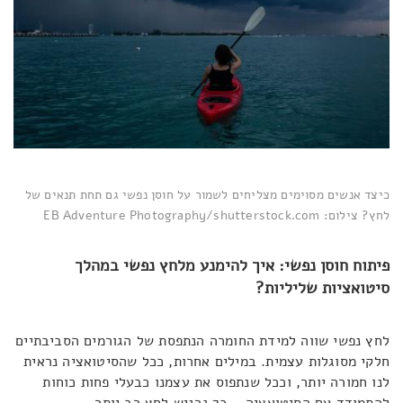
כיצד אנשים מסוימים מצליחים לשמור על חוסן נפשי גם תחת תנאים של
לחץ? צילום: EB Adventure Photography/shutterstock.com
פיתוח חוסן נפשי: איך להימנע מלחץ נפשי במהלך
סיטואציות שליליות?
לחץ נפשי שווה למידת החומרה הנתפסת של הגורמים הסביבתיים
חלקי מסוגלות עצמית. במילים אחרות, ככל שהסיטואציה נראית
לנו חמורה יותר, וככל שנתפוס את עצמנו כבעלי פחות כוחות
להתמודד עם הסיטואציה – כך נרגיש לחץ רב יותר.