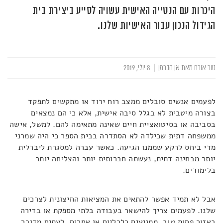
היכרות עם הנטייה האישית עשויה לסייע ביצירת בית
הגידול הנכון עבור האישיות שלנו.
טור אורח מאת אן הברמן
|
8 יולי, 2019
לפעמים אנשים סובלים ממצב רוח ירוד או מתקשים לתפקד
בצורה מיטבית לא בגלל סיבה אישית, אלא כי הם נמצאים
בסביבה או בסיטואציית חיים שאינה מתאימה להם. למשל, אישה
ממשפחה דתית שכילדה לא הסתדרה בבית הספר כי היה שמרני
מדי ביחס לרקע שממנו הגיעה. כאשר עברה למסגרת ליברלית
יותר מבחינה דתית, נעשתה חברותית יותר והצליחה יותר
בלימודים.
אבל לא תמיד אפשר להתאים את המציאות החיצונית לצרכים
שלנו. לפעמים צריך להישאר בעבודה בלתי מספקת או בדירה
באזור פחות טוב, ממניעים כלכליים או אחרים. לעתים מדובר