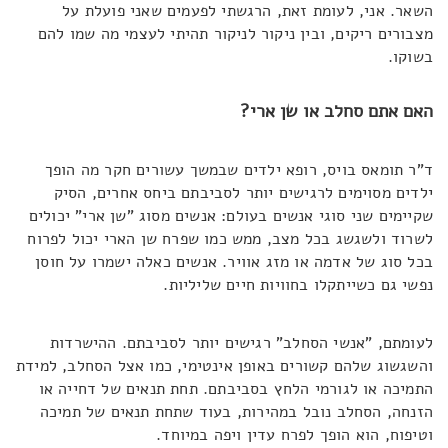
השאר. אני, לעומת זאת, הרגשתי לפעמים שאני פועלת על
מצבורים ריקים, ובין ניקור לניקור תהיתי לעצמי מה שמו להם
בשוקו.
האם אתם סחלב או שן ארי?
ד"ר תומאס בויס, רופא ילדים שבמשך עשורים חקר מה הופך
ילדים מסוימים לרגישים יותר לסביבתם ביחס אחרים, הסיק
שקיימים שני סוגי אנשים בעולם: אנשים מסוג "שן ארי" יכולים
לשרוד ולשגשג בכל מצב, ממש כמו שפרח שן הארי יכול לפרוח
בכל סוג של אדמה או מזג אוויר. אנשים כאלה ישמרו על חוסן
נפשי גם כשייתקלו בחוויות חיים שליליות.
לעומתם, "אנשי הסחלב" רגישים יותר לסביבתם. ההישרדות
והשגשוג שלהם קשורים באופן אינטימי, כמו אצל הסחלב, למידת
התמיכה או לגורמי הלחץ בסביבתם. תחת תנאים של דחייה או
הזנחה, הסחלב נובל במהירות, בעוד שתחת תנאים של תמיכה
וטיפוח, הוא הופך לפרח עדין ויפה במיוחד.