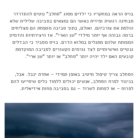
בויס הראה במחקריו כי ילדים מסוג "סחלב" נוטים להתדרדר
מבחינה רגשית ופיזית כאשר הם נמצאים בסביבה שלילית שלא
הולמת את צורכיהם. ואולם, בתוך סביבה מטפחת הם מצליחים
ברמה גבוהה אף יותר מילדי "שן הארי". אז היצירתיות והדמיון
המפותח שלהם מתגלים במלוא הדרם. בויס מסביר כי הבדלים
גנטיים ואישיותיים לצד גורמים הקשורים לסביבה המוקדמת
קובעים האם ילד יהיה יותר "סחלב" או יותר "שן ארי".
הסחלב צריך טיפול מיטיב באופן תמידי – אחרת ינבל. אבל,
בניגוד לפרח הסחלב, אנשים יכולים ללמוד כלים שיסייעו להם
לפרוח – או לפחות לשרוד – גם בסביבה פחות אידיאלית.