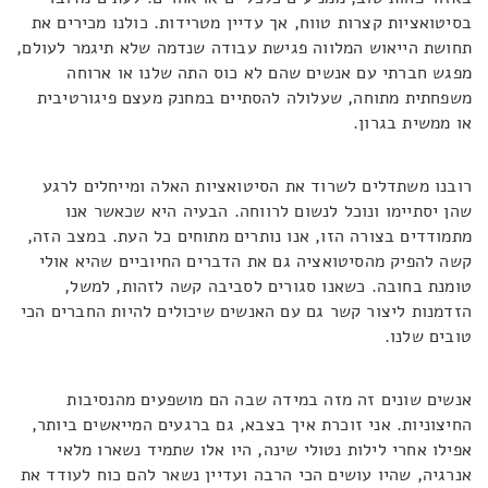
בסיטואציות קצרות טווח, אך עדיין מטרידות. כולנו מכירים את
תחושת הייאוש המלווה פגישת עבודה שנדמה שלא תיגמר לעולם,
מפגש חברתי עם אנשים שהם לא כוס התה שלנו או ארוחה
משפחתית מתוחה, שעלולה להסתיים במחנק מעצם פיגורטיבית
או ממשית בגרון.
רובנו משתדלים לשרוד את הסיטואציות האלה ומייחלים לרגע
שהן יסתיימו ונוכל לנשום לרווחה. הבעיה היא שכאשר אנו
מתמודדים בצורה הזו, אנו נותרים מתוחים כל העת. במצב הזה,
קשה להפיק מהסיטואציה גם את הדברים החיוביים שהיא אולי
טומנת בחובה. כשאנו סגורים לסביבה קשה לזהות, למשל,
הזדמנות ליצור קשר גם עם האנשים שיכולים להיות החברים הכי
טובים שלנו.
אנשים שונים זה מזה במידה שבה הם מושפעים מהנסיבות
החיצוניות. אני זוכרת איך בצבא, גם ברגעים המייאשים ביותר,
אפילו אחרי לילות נטולי שינה, היו אלו שתמיד נשארו מלאי
אנרגיה, שהיו עושים הכי הרבה ועדיין נשאר להם כוח לעודד את