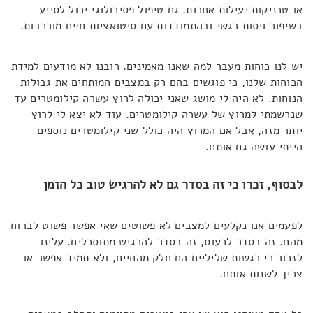
או טכניקות יעילות אחרות. גם טיפול פסיכולוגי יכול לסייע
בשיפור ויסות רגשי ובהתמודדות עם סיטואציות חיים מורכבות.
יש לנו כוחות מעבר למה שאנו מאמינים. רובנו לא מודעים למידת
הכוחות שלנו, כי פוגשים בהם רק במצבים המותחים את גבולות
הנוחות. לא היה לי מושג שאני יכולה לרוץ עשרה קילומטרים עד
שנרשמתי למרוץ של עשרה קילומטרים. עוד לא יצא לי לרוץ
יותר מזה, אבל אם המרוץ היה כולל שני קילומטרים נוספים –
הייתי עושה גם אותם.
לבסוף, זכרו כי זה בסדר גם לא להרגיש טוב כל הזמן
לפעמים אנו נקלעים למצבים לא פשוטים שאי אפשר פשוט לברוח
מהם. זה בסדר לכעוס, זה בסדר להרגיש מתוסכלים. עלינו
לזכור כי רגשות שליליים הם חלק מהחיים, ולא תמיד אפשר או
צריך לשנות אותם.