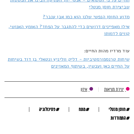
שביצירת חוסן מנטלי
מדוע החוסן הנפשי שלנו הוא כמו אבן ענבר?
אילו מאפיינים דרושים כדי להתגבר על הפחד? האומץ האנושי,
קווים לדמותו
עוד מרדיו מהות החיים:
שיחות טרנספורמטיביות - דליק ווליניץ ונטאלי בן דוד בשיחות
על החיים כאן ועכשיו, בשיתוף המאזינים
יצירת מציאות
איזון
#
#
#
חוסן מנטלי
מתח
פסיכולוגיה
#
התמודדות