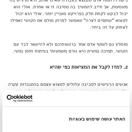
משמעות, אך חייב להמשיך בה מסיבה זו או אחרת. אולי הוא
יכול לבקש לקחת חלק בפרויקט מעניין יותר. אולי הוא יכול
למצוא "שותפים לצרה" שאפשר לפרוק מולם את הקושי ואפילו
לצחוק על זה ביחד.
מומלץ גם לשתף אדם אחר ברגשותיכם ולא להישאר לבד עם
הקושי. תמיכה נפשית היא גורם משמעותי בפיתוח חוסן נפשי.
2. למדו לקבל את המציאות כפי שהיא
אנשים הרגישים לסביבה עלולים למצוא עצמם בהתנגדות עקרה
כלפי הנסיבות הסביבתיות. הם יכולים להיות מתוסכלים מכך
שסביבתם אינה עונה על צורכיהם. אולי הדירה לא יפה, השכנים
לא נחמדים או מקום העבודה אפרורי. מתוך תסכולם, הם עלולים
להיכנס למבוך של מיקוד תשומת לב באספקטים השליליים, ובכך
להרע את הרגשתם עוד יותר.
האתר עושה שימוש בעוגיות