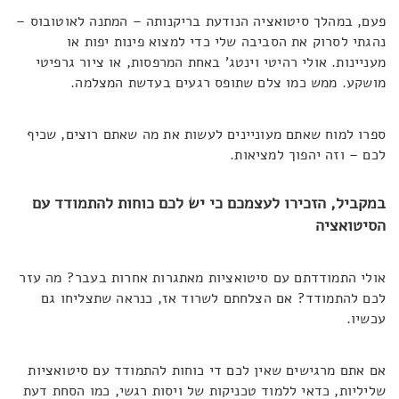
פעם, במהלך סיטואציה הנודעת בריקנותה – המתנה לאוטובוס –
נהגתי לסרוק את הסביבה שלי כדי למצוא פינות יפות או
מעניינות. אולי רהיטי וינטג' באחת המרפסות, או ציור גרפיטי
מושקע. ממש כמו צלם שתופס רגעים בעדשת המצלמה.
ספרו למוח שאתם מעוניינים לעשות את מה שאתם רוצים, שכיף
לכם – וזה יהפוך למציאות.
במקביל, הזכירו לעצמכם כי יש לכם כוחות להתמודד עם
הסיטואציה
אולי התמודדתם עם סיטואציות מאתגרות אחרות בעבר? מה עזר
לכם להתמודד? אם הצלחתם לשרוד אז, כנראה שתצליחו גם
עכשיו.
אם אתם מרגישים שאין לכם די כוחות להתמודד עם סיטואציות
שליליות, כדאי ללמוד טכניקות של ויסות רגשי, כמו הסחת דעת