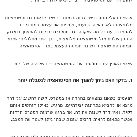
אנשים בעלי חוסן נפשי גבוה במיוחד נוטים לראות גם סיטואציות
מלחיצות כלא-כאלה גרועות, ולתפוס את עצמם כמסוגלים
להתמודד עם כל מה שיקרה. גם סחלבים יכולים להתאמן בחיזוק
החוסן שלהם מול סיטואציות מלחיצות, דרך שני מסלולים: שינוי
תפיסת הסיטואציה ושינוי תפיסת העצמי בתוך הסיטואציה.
שינוי האופן שבו תופסים את הסיטואציה – בשלושה שלבים:
1. בדקו האם ניתן להפוך את הסיטואציה לנסבלת יותר
לפעמים כשאנו נמצאים בחרדה או בסטרס, קשה לחשוב על דרך
מוצא או להביא פתרונות יצירתיים. מרגיש כאילו דוחקים אותנו
לקיר, ואין דרך לשנות את זה. אך ברגע שרמות הסטרס יורדות,
אפשר פתאום לראות דרכים שונות שבהן ניתן לשפר את המצב.
ניקח לדוגמה אדם שנמצא בעבודה שאינו אוהב ולא מרגיש בה