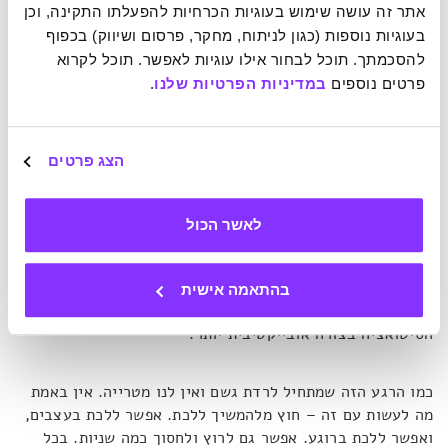
למשל, יכול להיות שהגעתי לעבודה, ואחת הקולגות לא אמרה לי
אתר זה עושה שימוש בעוגיות הכרחיות להפעלתו התקינה, וכן 
שלום. אני יכולה לחשוב, "למה היא לא אמרה לי שלום!" וגם "זה
בעוגיות נוספות (כגון לניתוח, מחקר, פרסום ושיווק) בכפוף 
ממש מכעיס", ו-"איך אני יכולה לגרום לה להגיד לי שלום בפעם
להסכמתך. תוכל לבחור אילו עוגיות לאפשר. תוכל לקרוא 
הבאה?"
פרטים נוספים 
במדיניות הפרטיות שלנו
.
הליך החשיבה הזה משקף "ויכוח עם המציאות". אני לא מרוצה
מהסיטואציה ודואגת לדון על כך ביני לבין עצמי תוך התמקדות
הצג פרטים
בהיבטים המתסכלים שלה. אבל אולי מדובר בטיפוס שלא אוהב
להגיד שלום? אולי עבר עליה בוקר קשוח? אולי זה בעצם לא
לאשר הכול
קשור אליי.
ברגע שמקבלים את העובדה שזהו המצב במקום לנסות לשנות
בהתאמה אישית
אותו כל הזמן, רמות הסטרס יורדות. אפשר להתבונן על
הסיטואציה בצורה אובייקטיבית יותר.
כמו הרגע הזה שמתחיל לרדת גשם ואין לנו מטרייה. אין באמת
מה לעשות עם זה – חוץ מלהמשיך ללכת. אפשר ללכת בעצבים,
ואפשר ללכת ברוגע. אפשר גם לרוץ ולחסוך כמה שניות. בכל