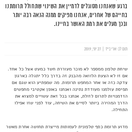
ברגע שאנחנו מסוגלים לדמיין את השינוי שתחולל תרומתנו
בחייהם של אחרים, אנחנו מפיקים ממנה הנאה רבה יותר
ובכך מעלים את רמת האושר בחיינו.
תום לב-ארי בייז
|
27 יוני, 2019
שיחת טלפון ממספר לא מוכר מעוררת חשד כמעט אצל כל אחד.
אם זו לא הצעת הלוואה מהבנק זה בדרך כלל יתגלה כארגון
צדקה כזה או אחר המחפש תרומות. מה שמפתיע הוא שגם אם
תפיסת עולמנו מעודדת נתינה ואנחנו באופן אקטיבי מחפשים
הזדמנויות לתרום לזולת, אנחנו בכל זאת עשויים למצוא את
הדרך המהירה ביותר לסיים את השיחה, עוד לפני שזו אפילו
התחילה.
מדוע תרומת כסף טלפונית לעמותות מייצרת תחושה אחרת מאשר