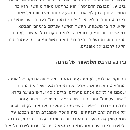
ביצוע. "קבוצת החמישה" הוא פרויקט מאוד מוחשי. הוא כה
מוחשי שתוך זמן לא ארוך, מרגע שנחתה משפחת הפליטים
בקנדה, הם כבר לא היו "פליטים מסוריה" בעבור דאן ועמיתיה,
אלא, קרובי משפחה. הקשר האישי שנרקם ביניהם התבטא
במפגשים חברתיים, בתמיכה בלתי פוסקת בכל הקשור לאורח
החיים בקנדה ואפילו בצבירת חוויות משפחתיות כמו לימוד הבן
הקטן לרכוב על אופניים.
פידבק כהיבט משמעותי של נתינה
פרויקט הכילות, לעומת זאת, הוא דוגמה פחות אדוקה של אותה
התופעה. הוא מוחשי, אבל אינו מייצר מגע ישיר עם המקום
שממנו או למענו אנחנו פועלים. מיזם נוסף שדאן מציגה נקרא
"המון צלחות" ומהווה דוגמה לרמה נוספת של יישום אותה
תובנה: מדובר במסעדה שמזמינה עסקים מקומיים לקחת חסות
על ארוחת ערב לנזקקים. בית העסק שמתנדב תורם מכספו על
מנת לממן את הסעודה והעובדים נרתמים לעזור בהכנות, להגיש
ולסעוד ביחד עם האוכלוסייה שמגיעה. זו הזדמנות לשבת וליצור