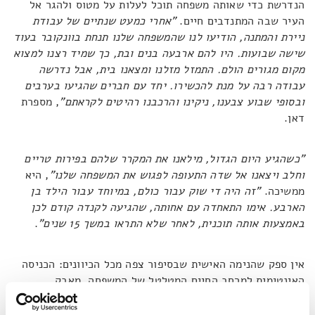
הנדרשת כדי שאותה משפחה תוכל לעלות על מטוס ולהגר אל
העיר שבה המתנדבים חיים.
"אחרי כמעט שנתיים של עבודת
ניירת והמתנה, הודיעו לנו שהמשפחה שלנו תנחת בוונקובר בעוד
שישה שבועות. היו להם ארבעה בנים ובת, כך שמיד רצנו למצוא
מקום מגורים הולם.
התמזל מזלנו ומצאנו בית, אבל נדרשה
עבודה רבה על מנת להכשירו. יחד עם חברים שהגיעו בערבים
ובסופי שבוע צבענו, ניקינו והרכבנו רהיטים
לקראתם"
, מספרת
דאן.
"כשהגיע היום הגדול, מילאנו את המקרר שלהם בפירות טריים
וחלב ויצאנו אל שדה התעופה לפגוש את המשפחה שלנו"
, היא
ממשיכה.
"זה היה די שוק עבור כולם,
במיוחד עבור הילד בן
הארבע. אימו התאחדה עם אחותה, שהגיעה לקנדה קודם לכן
באמצעות אותה תוכנית, לאחר שלא התראו במשך 15 שנים"
.
אין ספק שהנימה האישית שבסיפור צפה מכל הכיוונים: הכניסה
האינטימית למרחב החיים המטלטל של המשפחה, מאבק
ההישרדות הנוגע ללב והסיכוי לשיקום. גם הקשר הבינאישי
שנרקם בין חברי הקבוצה הקנדיים ועבודת הכפיים שכללה גיוס