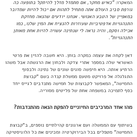
המאקרו:
"כאיש מחקר, אם מתמזל מזלך להיתקל בתופעה כה
גורפת סביב העולם אתה מתחיל לתהות אם יכול להיות שמדובר
במאפיין של הטבע האנושי. אנחנו יודעים שהנאה מחזקת
התנהגויות אדפטיביות שעוזרות להנציח את המין שלנו, כמו
אכילה וסקס, והיה נראה לי שנתינה עשויה להיות אחת מאותן
התנהגויות
"
.
דאן לקחה את עצמה כמקרה בוחן. היא חשבה להזין את פרטי
האשראי שלה במספר אתרי צדקה ולבחון את הרגשתה אבל משהו
הרתיע אותה. היא חיפשה סוגים שונים של נתינה ולבסוף
התגלגלה אל פרויקט מטעם ממשלת קנדה בשם "קבוצת
החמישה", המאפשר לקבוצות של חמישה מתנדבים לגייס יחד
כסף לתמיכה במשפחה אחת של פליטים מסוריה.
מהו אחד המרכיבים החיוניים להפקת הנאה מהתנדבות?
בשיתוף עם הממשלה ועם ארגונים קהילתיים נוספים, ב"קבוצת
החמישה" מטפלים בכל הבירוקרטיה ומכינים את כל הלוגיסטיקה