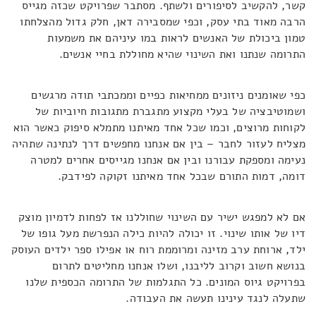
קשר, להקשיב לסיפורים ולשתף. מסתבר שפרויקט שכזה מגייס
הרבה מאוד בתי עסק, וכפי שמסבירה דאן, חלק גדול מהצלחתו
טמון ביכולת של האנשים לראות במו עיניהם את משמעות
התרומה שנתנו ואת השינוי שהיא מחוללת בחיי אנשים.
כפי שאומנים ניזונים ממחיאות כפיים וממכתבי תודה מרגשים
ושמוטיבציה של בעלי מקצוע מתגברת מתגובות חיוביות של
לקוחות מרוצים, וכמו שכל אחד מאיתנו מתמלא סיפוק כאשר הוא
מצליח לעזור לחבר – בין אם אנחנו מחפשים דרך לנתינה שתהיה
נעימה ומספקת עבורנו ובין אם אנחנו מגייסים אחרים למטרה
דומה, דמות התורם שבכל אחד מאיתנו זקוקה לפידבק.
אם לא למפגש ישיר עם השינוי שחוללנו אז לפחות לדמיון מוצק
דיו של אותו שינוי. זו יכולה להיות כילה הנפרשת מעל גופו של
ילד, ארוחת ערב מזינה ומרוממת רוח או אפילו ספר ילדים העוסק
בנושא חשוב וקרוב לליבנו, ושלו אנחנו מחליטים לתרום
בפרויקט גיוס המונים. כל התגלמות של התרומה הכספית שלנו
שתעלה לנגד עינינו תעשה את העבודה.