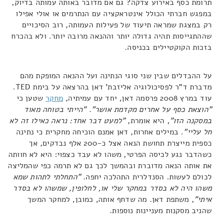
תרומת כסף באירוע צדקה? גם אם מדובר באותה עמותה בדיוק,
במפגש חברתי הכולל אינטראקציה עם הנתרמים או אולי אפילו
רק במצגת שמראה תיעוד של פעילות העמותה, רוב הסיכויים
שההתגייסות תהיה גדולה יותר וההנאה מרובה יותר. ולא בהכרח
בזכות הקוקטיילים בכניסה.
על ההבדלים שבין שני סוגי הנתינה ועל ההנאה המופקת מהם
מדברת ד"ר לפסיכולוגיה אליזבת' דאן בהרצאה על בימת TED.
עוד במרץ 2008 פרסמה דאן, יחד עם עמיתיה,
מחקר
שטען כי
"הוצאת כסף על אחרים מקדמת אושר"
.
"הייתי בטוחה מאוד
במסקנה הזו"
, היא אומרת,
"למעט דבר אחד: נראה כאילו זה לא
חל עליי"
. במילים אחרות, דאן אמנם הוכיחה מחקרית כי נתינה
כספית מייצרת תחושת הנאה אצל כ-200 אלף נבדקים, אך
כשהדבר נגע לכיסה הפרטי, משהו לא עבד כצפוי: היא לא חוותה
את אותה הנאה מדוברת ובהמשך לכך גם לא תרמה כפי שהמליצה
לכולם לעשות. הסנדלרית התהלכה יחפה.
"
התחלתי לתהות שמא
משהו היה לא בסדר במחקר שלי או, לחלופין, שמשהו לא בסדר
איתי
"
, משתפת דאן. מה שדחף אותה, כמובן, למחקר המשך
שהניב מסקנות מעניינות נוספות.