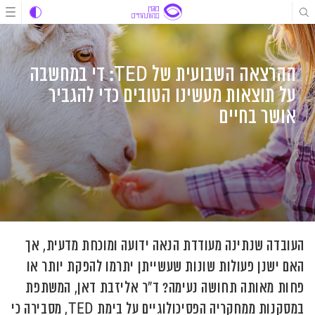
לג
לג
לג
תוכן
תוכן
ניווט
ההרצאה השבועית של TED: די במחשבה
על תוצאות מעשינו הטובים כדי להגביר
אושר בחיים
העובדה שנתינה מעודדת הנאה ידועה ומוכחת מדעית, אך
האם ישנן פעולות שונות שעשייתן יתרמו להפקת יותר או
פחות מאותה תחושה נעימה? ד"ר אליזבת דאן, המשתפת
במסקנות ממחקריה הפסיכולוגיים על בימת TED, מסבירה כי