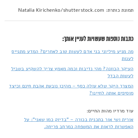
תמונת כותרת: Natalia Kirichenko/shutterstock.com
כתבות נוספות שעשויות לעניין אותך:
מה מניע מיליוני בני אדם לעשות טוב לאחרים? המדע מתגייס
לענות
העיקר הכוונה? מהי נדיבות וכמה מאמץ צריך להשקיע בשביל
לעשות הבדל
המצרך היקר שלא עולה כסף – מהיכן נובעת אהבת חינם וכיצד
מוסיפים אותה לחיינו?
עוד מרדיו מהות החיים:
אורית ושי אור בתכנית בכורה – "בדיוק כמו שאני": על
האפשרות לראות את המשפחה כמרחב פריחה.