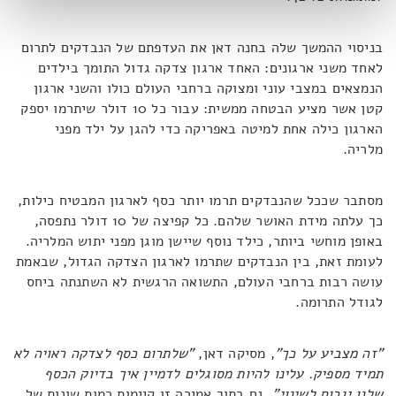
בניסוי ההמשך שלה בחנה דאן את העדפתם של הנבדקים לתרום
לאחד משני ארגונים: האחד ארגון צדקה גדול התומך בילדים
הנמצאים במצבי עוני ומצוקה ברחבי העולם כולו והשני ארגון
קטן אשר מציע הבטחה ממשית: עבור כל 10 דולר שיתרמו יספק
הארגון כילה אחת למיטה באפריקה כדי להגן על ילד מפני
מלריה.
מסתבר שככל שהנבדקים תרמו יותר כסף לארגון המבטיח כילות,
כך עלתה מידת האושר שלהם. כל קפיצה של 10 דולר נתפסה,
באופן מוחשי ביותר, כילד נוסף שיישן מוגן מפני יתוש המלריה.
לעומת זאת, בין הנבדקים שתרמו לארגון הצדקה הגדול, שבאמת
עושה רבות ברחבי העולם, התשואה הרגשית לא השתנתה ביחס
לגודל התרומה.
"זה מצביע על כך"
, מסיקה דאן,
"שלתרום כסף לצדקה ראויה לא
תמיד מספיק. עלינו להיות מסוגלים לדמיין איך בדיוק הכסף
שלנו יגרום לשינוי"
. גם בתוך אמירה זו קיימות רמות שונות של