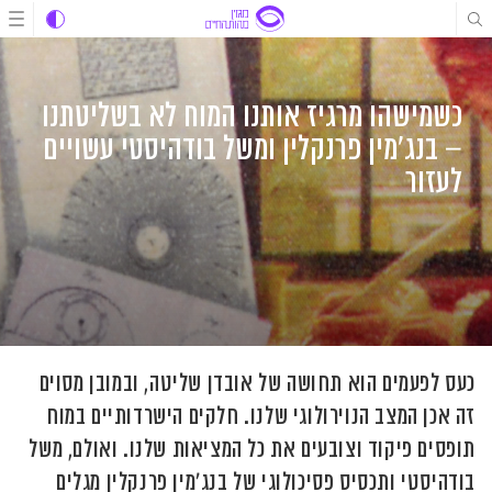
לג
לג
לג
תוכן
תוכן
ניווט
כשמישהו מרגיז אותנו המוח לא בשליטתנו
– בנג'מין פרנקלין ומשל בודהיסטי עשויים
לעזור
כעס לפעמים הוא תחושה של אובדן שליטה, ובמובן מסוים
זה אכן המצב הנוירולוגי שלנו. חלקים הישרדותיים במוח
תופסים פיקוד וצובעים את כל המציאות שלנו. ואולם, משל
בודהיסטי ותכסיס פסיכולוגי של בנג'מין פרנקלין מגלים