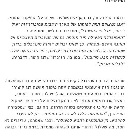
הפרטיים?
וכמו בהתייבשות, גם כאן יש השפעה ישירה על התפקוד המוחי.
"אנו נמצאים תחת לפיתתו של מערך תגובות פסיכולוגיות יעיל
ביותר, אבל פרהיסטורי"
, מסבירה המילטון ומוסיפה כי
"האמיגדלה הפעילה מיד חוסמת גם את המעברים העצביים אל
האונה הקדם-מצחית, כך שאנו יכולים להיות מעורפלים בדיון
שהתלהט. קבלת החלטות מורכבת נעלמת, כמו גם הגישה שלנו
לנקודות מבט מרובות"
. כמו כן, הזיכרון שלנו הופך, לדבריה,
"לבלתי מהימן"
.
טריגרים עבור האמיגדלה קיימים סביבנו בשפע מעורר התפעלות.
המנגנון הזה אוטומטי ובשמחה ייקח פיקוד ויעשה לנו קיצורי
דרך להתמודדות עם סיטואציות. אבל יש לכך מחיר. כאמור,
כאשר אנו כועסים אנחנו לא בדיוק פועלים על פי מיטב שיקול
הדעת או על פי אינטרסים בטווח הרחוק. מה גם, כפי שמסבירה
המילטון,
"התחושות הללו לא בדיוק נעימות – הן לא נועדו
להרגיע. הן מתוכננות להניע לפעולה"
. וכפי שאמרנו, טריגרים לא
חסר, מה שעלול לדחוף אותנו לשהייה מתמדת ברמת גירוי גבוהה