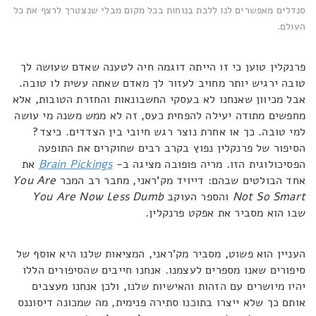
סנדלים מאפשרים לנו ללכת בנוחות בכל מקום מבלי שנצטרך לרצף את כל
העולם.
פרנקלין טוען כי זו הייתה דוגמה חיה לטענה שאדם שעושה לך
טובה ירגיש יותר מחויב לעזור לך מאדם שאתה עשית לו טובה.
אבל מכיוון שאנחנו לא בעסקי החשבונאות והחזרת הטובות, אלא
מחפשים מתודה יעילה להפחית כעס, זה לא ממש משנה מי עושה
למי טובה. כך או אחרת נוצר רגש חיובי בין הצדדים. כיצד?
הסיפור של פרנקלין נפוץ בקרב רבים שחוקרים את התופעה
הפסיכולוגית הזו. מריה פופובה מציגה ב-
Brain Pickings
את
אחד הבולטים שבהם: דייויד מק'ראני, מחבר רב המכר
You Are
Not So Smart
והספר העוקב
You Are Now Less Dumb
שבו הוא מסביר את אפקט פרנקלין.
העניין הוא פשוט, מסביר מק'ראני, המציאות שלנו היא אוסף של
סיפורים שאנו מספרים לעצמנו. אנחנו חייבים שהסיפורים הללו
יהיו מיושרים עם הזהות והאישיות שלנו, ולכן אנחנו מעצבים
אותם כך שלא ייצרו בתוכנו סתירה פנימית, מה שמכונה דיסוננס