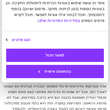
אתר זה עושה שימוש בעוגיות הכרחיות להפעלתו התקינה, וכן 
בעוגיות נוספות (כגון לניתוח, מחקר, פרסום ושיווק) בכפוף 
להסכמתך. תוכל לבחור אילו עוגיות לאפשר. תוכל לקרוא 
במקרה לגמרי, התפיסה של גּ'וּ גּ'יטְסוּ היא גם משל טוב לעצם
פרטים נוספים 
במדיניות הפרטיות שלנו
.
הרעיון של היחלצות מבין שיני הכעס: ראשית, מדובר בהגנה
עצמית, כמו הסנדלים של שאנטידיווה. העיקרון המנחה הוא
יכולת התמודדות של הפרט ולא ביטול האפשרות לתקיפה מצד כל
יריב אפשרי. שנית, הגּ'וּ גּ'יטְסוּ מלמד אותנו להתחמק מהכעס
הצג פרטים
כשהוא כבר לופת אותנו, ולהתרחק מהזירה. קיימות טכניקות
מגוונות של עבודה עם עצמנו, שרובן סובבות סביב מודעות. זו
מאפשרת לנו לעצור ולהתחיל הפעלת תהליכים מנטליים יזומים
לאשר הכול
כמו לקיחת נקודת המבט של האדם שהכעיס אותנו, יצירת סיפור
אלטרנטיבי חיובי למה שהאוטומט שלנו מספר עליו, העמדת
בהתאמה אישית
עצמנו בסיטואציה, ניתוח עומק פסיכולוגי שלו וכן הלאה.
אלה טכניקות שדורשות תרגול מתמשך ועבודה סבלנית עם עצמנו
לאורך זמן. אבל יש אפשרות שדורשת מאיתנו קצת פחות מאמץ
מנטלי ועדיין משמשת כהגנה וגם היא כרוכה במודעות, אבל לא
מהסוג הראשון. המודעות במקרה הזה היא כלפי מנגנון פסיכולוגי
מרתק שעשוי לגרום לנו לפעול בצורה פרדוקסלית, ולהתחיל