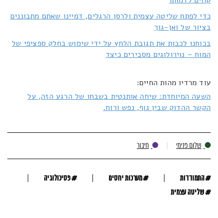
קווים לדמותו
כדי לפתח שליטה עצמית ולרסן הרגלים, דמיינו שאתם מתבוננים
בציור של ואן-גוך
בכוחנו לכבות את תגובת הלחץ על ידי שימוש בחלק ספציפי של
המוח – נוירולוגים מסבירים כיצד
עוד מרדיו מהות החיים:
השעה המיוחדת: שיחה אותנטית בשבחו של הרגע הזה, על
הקשר ההדוק שבין גוף, נפש ורוח.
שלום פנימי
חיבור
#
#
#
התמודדות
מערכות יחסים
פסיכולוגיה
#
שליטה עצמית