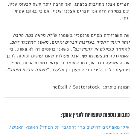
יוצרים אצלו מחויבות כלפינו, ואז הרבה יותר קשה לכעוס עליו,
וגם במקרה הזה אנו יוצרים אצלנו שינוי, אם כי באופן עקיף
יותר.
את האפיזודה מסיים פרנקלין באומרו ש
"זה מראה כמה הרבה
יותר רווחי להסיר בעדינות דברים עוינים, מאשר להתנגד להם,
להחזיר כגמולם או להמשיכם"
. כשאנו כועסים זה לא פשוט, כי
האמיגדלה מבצעת מחטף, אבל פעולות שאנו עושים יכולות לרכך
את ההשפעה הזו. או, כמו שאומר בן עזאי במסכת אבות, מספר
פסוקים בלבד לפני רבי שמעון בן אלעזר,
"מצווה גוררת מצווה"
.
תמונת כותרת: neftali / Sutterstock
כתבות נוספות שעשויות לעניין אותך:
אילו מאפיינים דרושים כדי להתגבר על הפחד? האומץ האנושי,