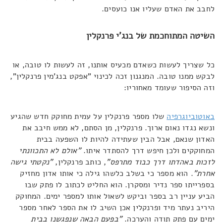
לחבב את האדם שעליו אנו כועסים.
השיטה המתוחכמת של בנג'י פרנקלין
כל שצריך לעשות כשאדם מכעיס אותנו, זה לעשות לו טובה, או
לבקש ממנו טובה. המנגנון זכה לכינוי "אפקט בנג'מין פרנקלין",
וזה הסיפור שעומד מאחוריו:
באוטוביוגרפיה
שלו מספר פרנקלין על עמית מחוקק חדש שהגיע
ונשא נגדו נאום ארוך. פרנקלין, מן הסתם, לא ממש חיבב את
האדון שנאם, אבל הבין שעתידה להיות לו השפעה בבית
המחוקקים ולכן חיפש דרך להסתדר איתו.
"אולם לא התכוונתי
לזכות באהדתו דרך כבוד מתרפס"
, כותב פרנקלין,
"נקטתי גישה
אחרת"
. הוא מספר כי בשלב כלשהו גילה כי אותו אדון מחזיק
בספרייתו ספר נדיר ומסקרן. הוא החליט לכתוב לו פתק שבו
הביע עניין רב בספר וביקש לשאול אותו למספר ימים. המחוקק
היריב נעתר מיד ופרנקלין אכן השיב לו את הספר לאחר מספר
ימים עם פתק תודה והערכה.
"בפעם הבאה שנפגשנו בבית