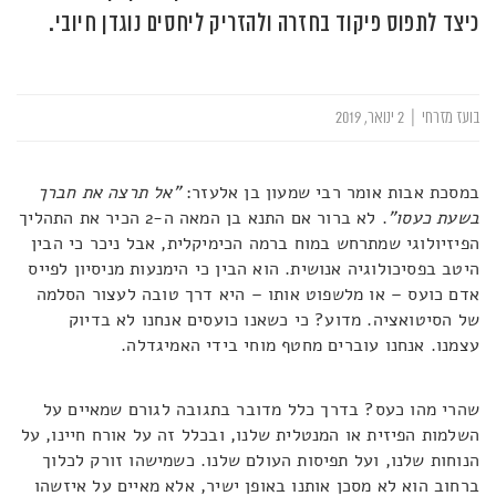
כיצד לתפוס פיקוד בחזרה ולהזריק ליחסים נוגדן חיובי.
בועז מזרחי
|
2 ינואר, 2019
במסכת אבות אומר רבי שמעון בן אלעזר:
"
אל תרצה את חברך
בשעת כעסו"
. לא ברור אם התנא בן המאה ה-2 הכיר את התהליך
הפיזיולוגי שמתרחש במוח ברמה הכימיקלית, אבל ניכר כי הבין
היטב בפסיכולוגיה אנושית. הוא הבין כי הימנעות מניסיון לפייס
אדם כועס – או מלשפוט אותו – היא דרך טובה לעצור הסלמה
של הסיטואציה. מדוע? כי כשאנו כועסים אנחנו לא בדיוק
עצמנו. אנחנו עוברים מחטף מוחי בידי האמיגדלה.
שהרי מהו כעס? בדרך כלל מדובר בתגובה לגורם שמאיים על
השלמות הפיזית או המנטלית שלנו, ובכלל זה על אורח חיינו, על
הנוחות שלנו, ועל תפיסות העולם שלנו. כשמישהו זורק לכלוך
ברחוב הוא לא מסכן אותנו באופן ישיר, אלא מאיים על איזשהו