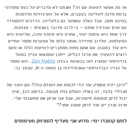
אז מה אפשר לעשות עם זה? ואנחנו לא מדברים על כעס פתולוגי
ברמת סדנה לשליטה בעצבים, אלא על התרגזויות מזדמנות
במינון מתון. אבל כאלה שאפשר גם בלעדיהן. הדרכים להתמודד
עם אדם שהרגיז אותנו – כי לרוב מדובר באנשים – מגוונות.
דרך אחת היא עימות ישיר, אחרת היא טיפוח טינה, שלישית היא
התעלמות, שלרוב מחזירה אותנו בלופ אל אפשרות מספר שתיים
ויש עוד בסגנון. אם אתם פחות מתחברים לשיטות הללו או סתם
רוצים להעשיר את ארגז הכלים, ייתכן שתמצאו עניין במשל
בודהיסטי שמציג לאו בבאוטה בבלוג
Zen Habits
. הוא מספר
על הנזיר הבודהיסטי שאנטידיווה בן המאה ה-8, שכתב כך:
"היכן יהיה מספיק עור כדי לכסות את העולם כולו? עם העור של
סנדליי בלבד, זה כאילו העולם כולו מכוסה. בדומה לכך, איני
יכול לרסן תופעות חיצוניות, אבל אני ארסן את מחשבתי שלי.
איזה צורך יש עוד לרסן משהו אחר?"
לוחם קומנדו ימי:
מדוע אני מעדיף להתרחק מעימותים