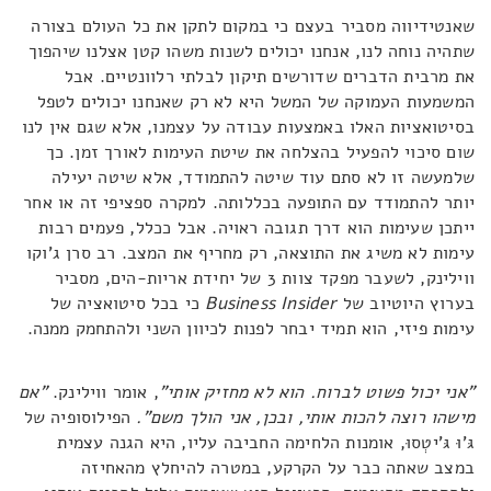
שאנטידיווה מסביר בעצם כי במקום לתקן את כל העולם בצורה
שתהיה נוחה לנו, אנחנו יכולים לשנות משהו קטן אצלנו שיהפוך
את מרבית הדברים שדורשים תיקון לבלתי רלוונטיים. אבל
המשמעות העמוקה של המשל היא לא רק שאנחנו יכולים לטפל
בסיטואציות האלו באמצעות עבודה על עצמנו, אלא שגם אין לנו
שום סיכוי להפעיל בהצלחה את שיטת העימות לאורך זמן. כך
שלמעשה זו לא סתם עוד שיטה להתמודד, אלא שיטה יעילה
יותר להתמודד עם התופעה בכללותה. למקרה ספציפי זה או אחר
ייתכן שעימות הוא דרך תגובה ראויה. אבל ככלל, פעמים רבות
עימות לא משיג את התוצאה, רק מחריף את המצב. רב סרן ג'וקו
ווילינק, לשעבר מפקד צוות 3 של יחידת אריות-הים, מסביר
בערוץ היוטיוב של
Business Insider
כי בכל סיטואציה של
עימות פיזי, הוא תמיד יבחר לפנות לכיוון השני ולהתחמק ממנה.
"אני יכול פשוט לברוח. הוא לא מחזיק אותי"
, אומר ווילינק.
"אם
מישהו רוצה להכות אותי, ובכן, אני הולך משם".
הפילוסופיה של
גּ'וּ גּ'יטְסוּ, אומנות הלחימה החביבה עליו, היא הגנה עצמית
במצב שאתה כבר על הקרקע, במטרה להיחלץ מהאחיזה