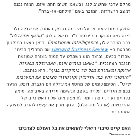
מרקם ערכי שחשוב לנו. וכשאנו חשים תחת איום, המוח נכנס
למצב הישרדות, המוכר בשם "הילחם-או-ברח".
החלק במוח שאחראי על מצב זה נקרא, כאמור, אמיגדלה ולכן
כינה זאת החוקר המפורסם ד"ר דניאל גולמן
"מחטף אמיגדלה"
ברב המכר שלו,
Emotional Intelligence
.
דיאן מאשו המילטון
מפרטת ב
–
Harvard Business Review
את התהליך הכימי
שכרוך בכעס, וכיצד הוא משתלט על המוח בצורה שמונעת
תגובה רציונלית.
"כשאנו מזהים איום, האמיגדלה מפעילה
אזעקה ומשחררת מפל של כימיקלים בגוף"
, היא כותבת
.
"הורמוני לחץ כמו אדרנלין וקורטיזול מציפים את המערכות
שלנו".
הסימפטומים של מחטף אמיגדלה הם הגברת דופק, הזעה
בכפות הידיים, עלייה בקצב הנשימה וירידה באיכותה, סומק
בלחיים ועוד. קצת דומה לסימפטומים של הראשוניים של
התייבשות (או כל סוג הלם). הגוף מכין את עצמו להגיב למצוקה
המתקרבת.
האם קיים סיכוי ריאלי להתאים את כל העולם לצרכינו