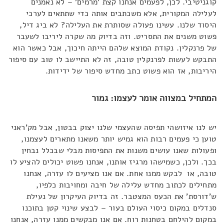
קוגניטיבי. לכן, לפעמים אנחנו קצת 'מרמים' – לא נאמנים
לעלילה המקורית, אלא משכתבים אותה כדי שתתאים לערכי
היסוד שלנו. עשינו פעולה שסותרת את העלילה? לא ביג דיל,
פשוט משנים את התסריט. וזה בדיוק מה שקרה ליריבו לשעבר
של פרנקלין. נקודת המוצא שלהם הייתה חיכוך, אבל כאשר הוא
התבקש לעשות לפרנקלין טובה, זה לא התיישב לו טוב עם סיפור
היריבות, אז הוא פשוט כתב מחדש סיפור של ידידות.
המתחיל במצווה אומר לעצמו: גמור
יש לנו איזושהי תפיסה שהעצמי שלנו יצוק בבטון, אבל מק'ראני
טוען כי פעמים רבות הוא גמיש יותר משאנו מתארים לעצמנו,
ופעולות שאנו עושים משנות את התפיסות מבלי שבכלל נבחין
בכך. ולכן, כשמישהו מרגיז אותנו, אנחנו פשוט יכולים להציע לו
טובה, או לבקש ממנו אחת. אם אנו מציעים לו עזרה, אנחנו
מתחילים לכתוב מחדש עלילה של חיבה ומחויבות כלפיו,
ש'דורסת' את הכעס המצטבר. זה בדיוק העיקרון של נעילת
סנדלים במקום כיסוי העולם בעור – לבצע שינוי קטן בתוכנו
במקום להילחם בטחנות רוח. אם אנו מבקשים ממנו עזרה, אנחנו