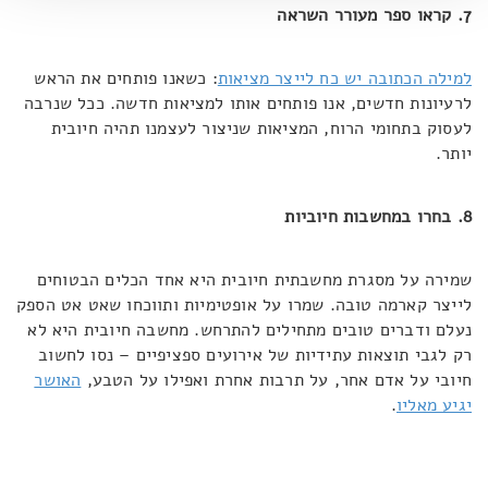
7. קראו ספר מעורר השראה
למילה הכתובה יש כח לייצר מציאות
: כשאנו פותחים את הראש
לרעיונות חדשים, אנו פותחים אותו למציאות חדשה. ככל שנרבה
לעסוק בתחומי הרוח, המציאות שניצור לעצמנו תהיה חיובית
יותר.
8. בחרו במחשבות חיוביות
שמירה על מסגרת מחשבתית חיובית היא אחד הכלים הבטוחים
לייצר קארמה טובה. שמרו על אופטימיות ותווכחו שאט אט הספק
נעלם ודברים טובים מתחילים להתרחש. מחשבה חיובית היא לא
רק לגבי תוצאות עתידיות של אירועים ספציפיים – נסו לחשוב
חיובי על אדם אחר, על תרבות אחרת ואפילו על הטבע,
האושר
יגיע מאליו
.