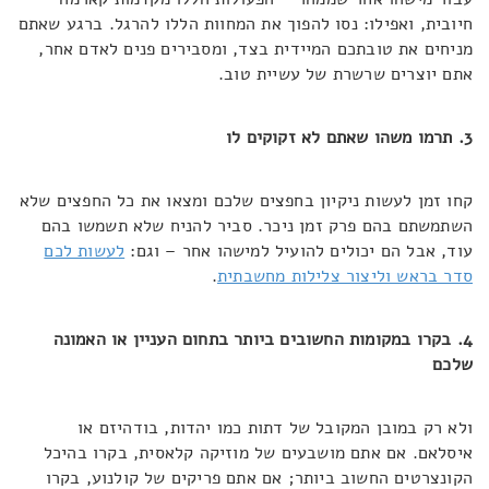
חיובית, ואפילו: נסו להפוך את המחוות הללו להרגל. ברגע שאתם
מניחים את טובתכם המיידית בצד, ומסבירים פנים לאדם אחר,
אתם יוצרים שרשרת של עשיית טוב.
3. תרמו משהו שאתם לא זקוקים לו
קחו זמן לעשות ניקיון בחפצים שלכם ומצאו את כל החפצים שלא
השתמשתם בהם פרק זמן ניכר. סביר להניח שלא תשמשו בהם
עוד, אבל הם יכולים להועיל למישהו אחר – וגם:
לעשות לכם
סדר בראש וליצור צלילות מחשבתית
.
4. בקרו במקומות החשובים ביותר בתחום העניין או האמונה
שלכם
ולא רק במובן המקובל של דתות כמו יהדות, בודהיזם או
איסלאם. אם אתם מושבעים של מוזיקה קלאסית, בקרו בהיכל
הקונצרטים החשוב ביותר; אם אתם פריקים של קולנוע, בקרו