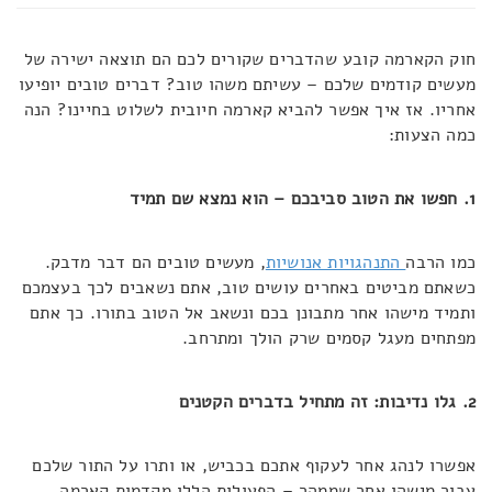
חוק הקארמה קובע שהדברים שקורים לכם הם תוצאה ישירה של
מעשים קודמים שלכם – עשיתם משהו טוב? דברים טובים יופיעו
אחריו. אז איך אפשר להביא קארמה חיובית לשלוט בחיינו? הנה
כמה הצעות:
1. חפשו את הטוב סביבכם – הוא נמצא שם תמיד
כמו הרבה
התנהגויות אנושיות
, מעשים טובים הם דבר מדבק.
כשאתם מביטים באחרים עושים טוב, אתם נשאבים לכך בעצמכם
ותמיד מישהו אחר מתבונן בכם ונשאב אל הטוב בתורו. כך אתם
מפתחים מעגל קסמים שרק הולך ומתרחב.
2. גלו נדיבות: זה מתחיל בדברים הקטנים
אפשרו לנהג אחר לעקוף אתכם בכביש, או ותרו על התור שלכם
עבור מישהו אחר שממהר – הפעולות הללו מקדמות קארמה