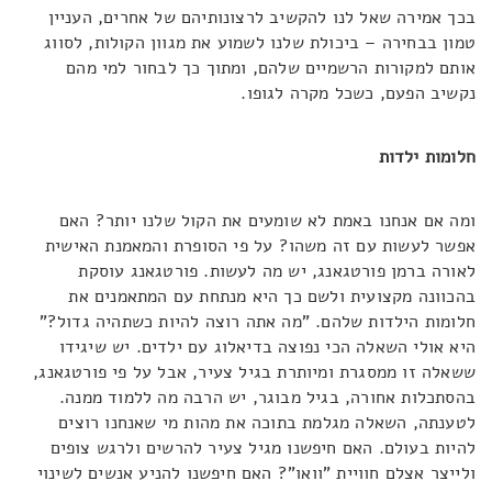
בכך אמירה שאל לנו להקשיב לרצונותיהם של אחרים, העניין
טמון בבחירה – ביכולת שלנו לשמוע את מגוון הקולות, לסווג
אותם למקורות הרשמיים שלהם, ומתוך כך לבחור למי מהם
נקשיב הפעם, כשכל מקרה לגופו.
חלומות ילדות
ומה אם אנחנו באמת לא שומעים את הקול שלנו יותר? האם
אפשר לעשות עם זה משהו? על פי הסופרת והמאמנת האישית
לאורה ברמן פורטגאנג, יש מה לעשות. פורטגאנג עוסקת
בהכוונה מקצועית ולשם כך היא מנתחת עם המתאמנים את
חלומות הילדות שלהם. "מה אתה רוצה להיות כשתהיה גדול?"
היא אולי השאלה הכי נפוצה בדיאלוג עם ילדים. יש שיגידו
ששאלה זו ממסגרת ומיותרת בגיל צעיר, אבל על פי פורטגאנג,
בהסתכלות אחורה, בגיל מבוגר, יש הרבה מה ללמוד ממנה.
לטענתה, השאלה מגלמת בתוכה את מהות מי שאנחנו רוצים
להיות בעולם. האם חיפשנו מגיל צעיר להרשים ולרגש צופים
ולייצר אצלם חוויית "וואו"? האם חיפשנו להניע אנשים לשינוי