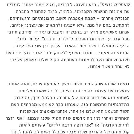
שאחרים רוצים"
, היא טוענת. לדבריה, מגיל צעיר אנחנו לומדים
את אומנות המשחק הקבוצתי, כלומר, כיצד להתנהל בחברה
הכוללת אחרים – לפתח אמפתיה וקשב לרצונותיהם ורגשותיהם,
להתחשב בהם על מנת שלא ייפגעו ולהתאים את עצמנו אליהם.
אנחנו משקיעים מרץ רב בהכשרה ומקבלים עידוד ופידבק חיובי
מכל עבר עד שאנחנו הופכים ל"ילדים טובים". על פי גייג',
הבעיה מתחילה כאשר מופר האיזון העדין בין שני המניעים –
הפנימי והחיצוני – ומרוב מאמץ "לשחק יפה" אנחנו מעבירים את
מלוא תשומת הלב לרצונות האחרים. הקול שלנו מושתק על ידי
לא אחר מאשר אנחנו.
דמיינו את ההשתקה מתרחשת במשך לא מעט שנים, והנה אנחנו
שואלים את עצמנו מה אנחנו רוצים, כל מה שאנו מצליחים
לשמוע הוא את רצונותיהם של אחרים. מבלבל מכך, זה קרה
בהדרגתיות מתמשכת כזו, שאנחנו כבר לא ממש מבחינים האם
הקול הנשמע הוא שלנו או אחר. אנחנו מאמצים את קולות
האחרים ואחרי זמן מה מדמים שזה הקול שלנו עצמנו. "אני רוצה
להיות רקדנית" או "אני רוצה הרבה ילדים" עשויים להיות
קולותיהם של ההורים שלנו מבלי שבכלל נשים לב להבדל. אין