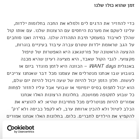
זמן שהוא כולו שלנו
כדי להחזיר את הדגים לים ולמלא את החכה בחלומות ילדות,
עלינו לשקם את מערכת היחסים עם הרצונות שלנו. עם אותו קול
שהלך לאיבוד במעמקי תיבת התהודה שלנו. במידה ואנו סוחבים
על הגב טראומת ילדות שטרם עברה עיבוד בעיניים בוגרות,
ההצעה הראשונה של פורטגאנג היא האפשרות של טיפול
מקצועי. לגבי הקול שאבד, היא מציעה רעיון שהיא מכנה
באנגלית
WANT days
– הכוונה היא לזמן מוגדר ביום או
בשבוע שבו אנחנו מנטרלים את עצמנו מכל דבר שאנחנו צריכים
לעשות. חלון הזמן יכול להיות של שעה ויכול להיות יום שלם,
הוא יכול לתפוס בסיס יומיומי או שבועי אבל עליו לחזור לפחות
כל שבוע לתקופה ממושכת. בחלונות הרצונות האלו אנחנו
אמורים להיות מנוטרלים מכל מחויבות שהיא: לא להוציא את
הכלב לטיול ולא להכין ארוחת ערב, לא לקפל כביסה ולא 'רק'
להקפיץ את הילדים לחברים. כלום. בחלונות האלו אנחנו אמורים
להשאיר את עצמנו במעין ריק ולחכות לרצונות הפרטיים שלנו
שיעלו. אל לנו לצפות לניסים. כנראה שבחלון הראשון בעיקר
נחוש תלויים באוויר ובזה שאחריו נתבלבל לחשוב שאנו רוצים