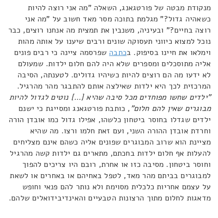
מנקודת מבטה של פורטגאנג, השאלה "מה אני רוצה להיות
כשאהיה גדול?" מגלמת בתוכה מסר מאד חשוב על "מה אני
רוצה בחיים?" ובעיניה, משנבין את תמצית מה אנחנו רוצים, כבר
נוכל למצוא כיווני תעסוקה שונים ורבים שיענו על אותה מהות
וימלאו את חיינו בסיפוק. ב
כתבה
שפרסמה ציינה כי רבים פונים
אליה מתוסכלים ומספרים שלא היה להם חלום ילדות. שמעולם
לא ידעו מה הם רוצים להיות כשיהיו גדולים. לטענתה, הסיבה
המרכזית לכך היא ילדות שאילצה אותם להתבגר מהר מהרגיל.
"ילדים שחשו מפוחדים מכל סיבה שהיא […] נוטים לגדול להיות
מבוגרים שאין להם חלום"
, כותבת פורטגאנג ומסייגת כי ישנם
ילדים שגדלו בחוסר ביטחון כלשהו, אפילו גדול כמו אובדן הורה
וחרדת אובדן ההורה השני, ועם זאת חלמו ורצו. מה שהיא
מציינת הוא שרוב המבוגרים שפונים אליה כשהם אינם מצליחים
להעלות אף חלום ילדות בחכתם, מתארים גם ילדות קשה מהרגיל
וחוסר ביטחון. מסיבה כזו או אחרת, רובם היו צריכים להפוך
למבוגרים בביתם מהר מאד, לטפל באחיהם או באחרים או לשאת
על עצמם אחריות כלכלית מסוימת ולא נותר להם פנאי וחופש
מדאגות לחלום מתוך הרצונות הטבעיים והאינדיבידואלים שלהם.