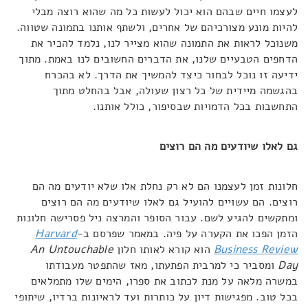
לעצמו חיים שבהם הוא יכול לעשות כל מה שהוא רוצה מבלי
להיות מונע מצורכיהם של אחרים, ולשתף אותנו בתמונה שטווה.
משנוכל לראות את התמונה שהוא מצייר לנו, נלמד להכיר את
הדחפים הטבעיים שלנו, את הדברים החשובים לנו באמת. מתוך
ידיעה זו נוכל לבחור כיצד להמשיך את הדרך. לא בהכרח
בהגשמה מיידית של כל רצון שעולה, אבל בהחלט מתוך
התחשבות בכל הדמויות שבסיפור, כולל אותנו.
גם לאלו שיודעים מה הם רוצים
חלונות זמן לעצמנו הם לא רק נחלת אלו שלא יודעים מה הם
רוצים. הם עשויים להועיל גם לאלו שיודעים מה הם רוצים
ומתקשים להגיע לשם. עבור הסופר והמרצה ניל פסרישה חלונות
הזמן הפכו את הקערה על פיה. במאמר שפרסם ב-
Harvard
Business Review
הוא קורא לאותו חלון
An Untouchable
Day
ומסביר כי למרבית הפתעתו, מאז שהתפטר מעבודתו
במשרה מלאה על מנת לכתוב את ספרו, הימים שלו מתמלאים
בכל טוב. מפגישות דיון על כותרות ועד לראיונות ברדיו, שיתופי