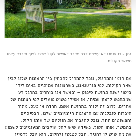
זמן שבו אנחנו לא עושים דבר מלבד לאפשר לקול שלנו לצוף ולבדל עצמו
משאר הקולות.
עם הזמן והתרגול, נוכל להתחיל להבחין בין הרצונות שלנו לבין
שאר הקולות. לפי פורטגאנג, כשרצונות אמיתיים באים לידי
ביטוי ישנה תחושת סיפוק – וכאשר אנו בוחרים בהרגל רע
שמתחפש לרצון אמיתי, או אפילו פשוט פועלים לפי רצונות של
אחרים, לרוב זה ילווה בתחושת אשם, חרדה או כעס. מתוך
היכרות סובלנית עם הרצונות היומיומיים שלנו, הבסיסיים
והפשוטים יותר, נוכל להגביר את הווליום של אותו הקול.
בהמשך, אותו הקול, כשידע שיש קהל עוקבים המעוניינים לשמוע
את מה שיש לו להגיד, יוכל לפנטז ולחלום. הוא יוכל לדמיין