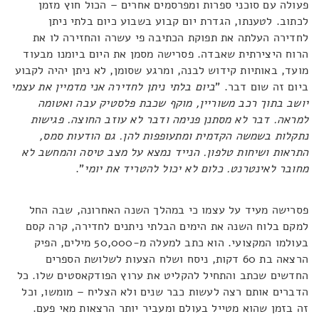
פעולה עם סוכני ספרות ומפרסמים אחרים – הכול חוץ מזמן
לכתוב. לטענתו, הגדרת יום קבוע בשבוע כיום בלתי ניתן
לחדירה העלתה את תפוקת הכתיבה פי עשרה והחזירה לו את
הרוח היצירתית שאבדה. פסרישה מסמן את היום ביומנו מבעוד
מועד, באותיות קידוש לבנה, ומרגע שסומן, לא ניתן יהיה לקבוע
ביום זה שום דבר. "
ביום בלתי ניתן לחדירה אני מדמיין את עצמי
יושב בתוך רכב משוריין, מוקף שכבת פלסטיק עבה ואטומה
למראה. דבר לא מסתנן פנימה ודבר לא עוזב החוצה. פגישות
נתקלות בשמשה הקדמית ומתעופפות להן. גם הודעות סמס,
התראות ושיחות טלפון. הנייד נמצא על מצב טיסה והמחשב לא
מחובר לאינטרנט. כלום לא יכול להטריד את יומי
".
פסרישה מעיד על עצמו כי במהלך השנה האחרונה, שבה החל
למקם בלוח השנה את הימים הבלתי ניתנים לחדירה, קרה קסם
בעולמו המקצועי. הוא כתב למעלה מ-50,000 מילים, הפיק
הרצאה בת 60 דקות, ניסח ושלח הצעות לשלושת הספרים
החדשים שכתב והתחיל להקליט את ערוץ הפודקאסטים שלו. כל
הדברים אותם רצה לעשות כבר שנים ולא הצליח – מומשו, וכל
זה בזמן שהוא מטייל בעולם ומעביר יותר הרצאות מאי פעם.