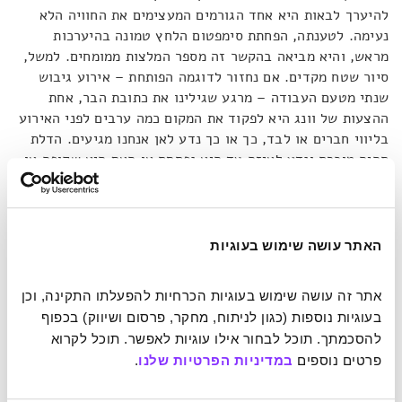
להיערך לבאות היא אחד הגורמים המעצימים את החוויה הלא
נעימה. לטענתה, הפחתת סימפטום הלחץ טמונה בהיערכות
מראש, והיא מביאה בהקשר זה מספר המלצות ממומחים. למשל,
סיור שטח מקדים. אם נחזור לדוגמה הפותחת – אירוע גיבוש
שנתי מטעם העבודה – מרגע שגילינו את כתובת הבר, אחת
ההצעות של וונג היא לפקוד את המקום כמה ערבים לפני האירוע
בליווי חברים או לבד, כך או כך נדע לאן אנחנו מגיעים. הדלת
תהיה מוכרת ונדע לאיזה צד היא נפתחת או האם היא שקופה או
אטומה, המעברים יהיו מוכרים והידיעה עצמה של מה נמצא איפה
תקל על המבוכה ועל חוסר הנוחות. מה שנקרא, דע את האויב.
צורת הדלת אמנם עלולה להיראות כפרט חסר רלוונטיות, אבל
היכרות עם פרטים רבים כאלה יוצרת חוויה מצטברת של ידיעה.
האתר עושה שימוש בעוגיות
הצעה נוספת של וונג על מנת להפוך את הלא נודע לנודע היא
אתר זה עושה שימוש בעוגיות הכרחיות להפעלתו התקינה, וכן 
לתרגל שיחות חולין. זה עשוי להישמע מצחיק אבל אחת
בעוגיות נוספות (כגון לניתוח, מחקר, פרסום ושיווק) בכפוף 
הפעילויות הכי מורכבות באירוע היא שיחת החולין. אין לדעת
להסכמתך. תוכל לבחור אילו עוגיות לאפשר. תוכל לקרוא 
לאן היא תיקח אותנו ולכן היא מאד מאיימת על מי שנמצא גם
פרטים נוספים 
במדיניות הפרטיות שלנו
.
ככה בלחץ מהסיטואציה. היא מציעה לנו להתאמן בבית על מספר
שאלות קלילות שנוכל לשאול מכרים בתגובות לשאלות אפשריות,