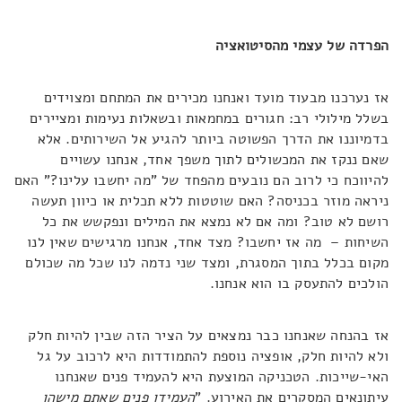
הפרדה של עצמי מהסיטואציה
אז נערכנו מבעוד מועד ואנחנו מכירים את המתחם ומצוידים
בשלל מילולי רב: חגורים במחמאות ובשאלות נעימות ומציירים
בדמיוננו את הדרך הפשוטה ביותר להגיע אל השירותים. אלא
שאם ננקז את המכשולים לתוך משפך אחד, אנחנו עשויים
להיווכח כי לרוב הם נובעים מהפחד של "מה יחשבו עלינו?" האם
ניראה מוזר בכניסה? האם שוטטות ללא תכלית או כיוון תעשה
רושם לא טוב? ומה אם לא נמצא את המילים ונפקשש את כל
השיחות – מה אז יחשבו? מצד אחד, אנחנו מרגישים שאין לנו
מקום בכלל בתוך המסגרת, ומצד שני נדמה לנו שכל מה שכולם
הולכים להתעסק בו הוא אנחנו.
אז בהנחה שאנחנו כבר נמצאים על הציר הזה שבין להיות חלק
ולא להיות חלק, אופציה נוספת להתמודדות היא לרכוב על גל
האי-שייכות. הטכניקה המוצעת היא להעמיד פנים שאנחנו
עיתונאים המסקרים את האירוע. "
העמידו פנים שאתם מישהו