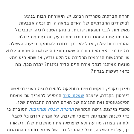
חרדה חברתית מטרידה רבים. יש תיאוריות רבות בנוגע
לכישורים החברתיים של האדם במאה ה-21 וכמה אצבעות
מאשימות לגבי תופעות שונות, ביניהן הטכנולוגיה, שכביכול
הפחיתו את ההתמודדות החברתית ובעקבות זאת את יכולת
ההתמודדות שלנו, אבל לא בכך בחרנו להתמקד הפעם. השאלה
בה נתבונן היא האם החרדה שאנו חווים היא תגובה טבעית ללחץ
או התרגשות הנובעים מהליכה אל הלא נודע, או שמא היא ממש
מונעת מאיתנו לנהל אורח חיים סדיר ונינוח? יתרה מכך, מה
כדאי לעשות בנדון?
מייגן מקנזי, דוקטורנטית במחלקה לפסיכולוגיה באוניברסיטת
ריירסון בקנדה, עיצבה
שאלון קצר
המסייע להעריך את עוצמת
הסימפטומים ואת התגובה של האדם לחרדה החברתית שלו.
מקנזי מייצגת גישה הנקראת
תרפיית קבלה ומחויבות
הסוברת כי
כדי לשנות התנהגות ודפוסי חשיבה, על הפרט קודם כל לקבל
ולחוות בצורה מודעת ולא שיפוטית את המחשבות שלו. רק אחר
כך, על פי השיטה, יוכל להתחיל דרך של שינוי דפוסי ההתנהגות