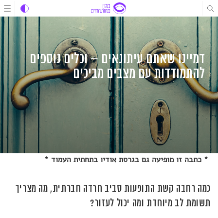
לג
לג
לג
תוכן
תוכן
ניווט
דמיינו שאתם עיתונאים – וכלים נוספים
להתמודדות עם מצבים מביכים
* כתבה זו מופיעה גם בגרסת אודיו בתחתית העמוד *
כמה רחבה קשת התופעות סביב חרדה חברתית, מה מצריך
תשומת לב מיוחדת ומה יכול לעזור?