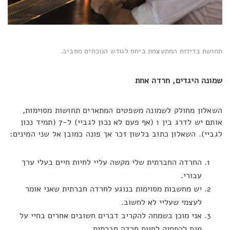
תחושת בדידות המתעצמת ביחס לגודש הנוכחים מסביב.
שמונה היגדים, חרדה אחת
השאלון מחולק לשמונה משפטים המתארים תחושות מסוימות,
אותם יש לדרג בין 1 (אף פעם לא נכון לגביי) ל-7 (תמיד נכון
לגביי). השאלון כתוב בלשון זכר אך פונה כמובן אל שני המינים:
החרדה החברתית שלי מקשה עליי לחיות חיים בעלי ערך
עבורי.
יש מחשבות מסוימות בנוגע לחרדה חברתית שאני אומר
לעצמי שעליי לא לחשוב.
אני מוכן בשמחה להקריב דברים חשובים אחרים בחיי על
מנת להפסיק לחוות חרדה חברתית.