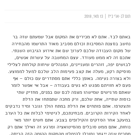
תום לב-ארי בייז
|
13 מאי, 2018
באתם לבד. אתם לא מכירים את המקום אבל שמעתם שזה בר
נחשב בסצנת המסיבות וכולם מסביב מאוד התרשמו מהבחירה
של מקום העבודה שלכם לערוך שם את אירוע הגיבוש השנתי.
אתכם זה לא ממש מעודד. עצם המחשבה על עשרות אנשים,
לבושים יפה, זוהרים ומעניינים, המנהלים שיחות קולחות לצלילי
מוסיקת רקע, מעלה את קצב פעימות הלב שלכם למעל לממוצע.
ולא בצורה נעימה. באופן כללי אתם מסתדרים עם כולם – אף
פעם לא חוויתם מפגש לא נעים בעבודה – אבל אי אפשר לומר
שאתם מרגישים שמישהו מצפה לכם שם בפנים, מחזיק שתי
כוסות שתייה, אחת שלכם, ורק מחכה שתפתחו את הדלת
ותצטרפו. אתם פותחים את הדלת במתח הולך וגובר ומיד נדבקים
לאחד הקירות הקרובים. מבחינתכם, לגיטימי לבלות את כל הערב
במעקב אחר הסדקים והקילופים בצבע. אתם חשים יותר מאי
נוחות, אתם ממש סובלים מהסיטואציה ומרגע זה ואילך אתם רק
מחכים שזה ייגמר ותוכלו להימלט מהמקום ההומה הזה הביתה.