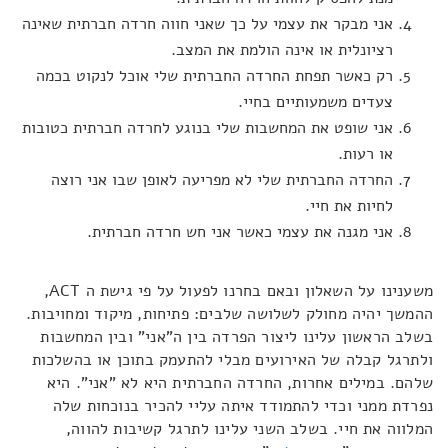
אני מבקר את עצמי על כך שאני חווה חרדה חברתית שאינה
רציונלית או אינה הולמת את המצב.
רק כאשר תפחת החרדה החברתית שלי אוכל לנקוט בכמה
צעדים משמעותיים בחיי.
אני שופט את המחשבות שלי בנוגע לחרדה חברתית כטובות
או רעות.
החרדה החברתית שלי לא מפריעה לאופן שבו אני רוצה
לחיות את חיי.
אני מגנה את עצמי כאשר אני חש חרדה חברתית.
משענינו על השאלון ובאם בחרנו לפעול על פי גישת ה ACT,
ההמשך יהיה מחולק לשלושה שלבים: פתיחות, מיקוד ומחויבות.
בשלב הראשון עלינו ליצור הפרדה בין ה"אני" ובין המחשבות
ולתרגל קבלה של האירועים מבלי להתעמק בתוכן או בהשלכות
שלהם. במילים אחרות, החרדה החברתית היא לא "אני". היא
נפרדת ממני וכדי להתמודד איתה עליי להכיר בנוכחות שלה
המלווה את חיי. בשלב השני עלינו לתרגל קשיבות להווה,