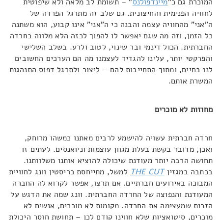
המוכרת גם כ"
מיינדפולנס
" – תשומת לב מלאה ולא שיפוטית
לחוויה הפנימית והחיצונית. גם שלב זה מתרגל הפרדה של
ה"אני" מהחוויה עצמה והבנה כי ה"אני" אינו קבוע, הוא משתנה
כל הזמן, וזה מה שגם יאפשר לו להפוך לכזה הלא מלווה בחרדה
החברתית. הכול דינמי ובר שינוי, לטוב ולרע. בשלב השלישי
והפרקטי יותר, עלינו להגדיר לעצמנו מה הם הערכים החשובים
לנו בחיים, ומתוך התחייבות להם – ליצור ולתרגל דפוס התנהגות
המשרת אותם.
מחוזות לא מוכרים
חרדה חברתית עשויה להישמע לרבים מאתנו כמשהו מרוחק,
ואכן, מדובר בקשת בעלת מגוון עוצמות וניואנסים. לעתים זו
תחושה הרבה יותר מעודנת שיכולה להוציא אותנו משלוותנו.
בכתבה במגזין
THE CUT
למשל, מתייחסת כריסטין וונג לחוויית
המבוכה באירועים חברתיים. אם תרצו, אפשר לקרוא לה החברה
המעודנת והנפוצה של החרדה החברתית. וונג שמה את הדגש על
הזרות שמעצימה את החרדה. מקומות לא מוכרים, אנשים לא
מוכרים, סיטואציות שלא חווינו קודם לכן – תחושת חוסר היכולת