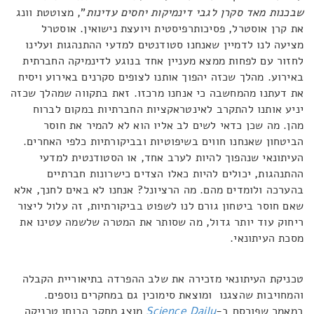
שבכנות מאד סקרן לגבי דינמיקות יחסים עדינות
", מצוטטת וונג
את קרן אוסטרל, פסיכותרפיסטית ויועצת נישואין. אוסטרל
מציעה לנו לדמיין שאנחנו סטודנטים למדעי ההתנהגות ועלינו
לחזור עם לפחות ממצא מעניין אחד בנוגע לדינמיקה החברתית
באירוע. מהלך שכזה יהפוך אותנו לצופים סקרנים באירוע ויסיח
את דעתנו מהמחשבה כי אנחנו מרכזו. זאת בתקווה שמהלך שכזה
יניע אותנו להתקרב לאינטראקציות החברתיות במקום לברוח
מהן. מה שכן כדאי לשים לב אליו הוא לא להמיר את חוסר
הביטחון שאנחנו חווים בשיפוטיות ובביקורתיות כלפי האחרים.
העיתונאי שנהפוך להיות לערב אחד, או הסטודנטית למדעי
ההתנהגות, יכולים להיות כאלו הצדים כישרונות חברתיים
בהערכה ולומדים מהם. מה הרציונל? אנחנו לא באים לחנך, אלא
שאם חוסר ביטחון גורם לנו לשפוט בביקורתיות, זה עלול ליצור
ריחוק עוד יותר גדול, מה שסותר את המטרה שלשמה עטינו את
מסכת העיתונאי.
טכניקת העיתונאי מזכירה את שלב ההפרדה בתיאוריית הקבלה
והמחויבות שהצגנו ומוצאת סימוכין גם במחקרים נוספים.
במאמר שפורסם ב-
Science Daily
מוצג מחקר הבוחן טכניקה