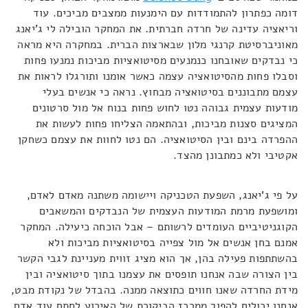
דומה כפתרון להתמודדות עם הימנעות ממצבים מביכים. עוד
וריאציה עדינה של חרדה חברתית. את המחקר הובילה לי ג'יאנג
מאוניברסיטת קרנגי מלון שבארצות הברית. במחקרה היא מראה
כי נבדקים שאובחנו כנמנעים מסיטואציות מביכות נמנעו פחות
וסבלו פחות מהסיטואציה עצמה כאשר אומנו ותורגלו לראות את
עצמם מתבוננים בסיטואציה מבחוץ. נראה כי אנשים בעלי
מודעות עצמית גבוהה נטו לחוש פחות בנוח אל מול סרטונים
המציגים סצנות מביכות, ובהתאמה הצליחו פחות לעשות את
ההפרדה בינם ובין הסיטואציה. הם נטו לחוות את עצמם כשחקן
אקטיבי ולא כמתבונן מהצד.
על פי ג'יאנג, השפעת הטכניקה ויישומה משתנה מאדם לאדם,
ומושפעת מרמת המודעות העצמית של הנבדקים והמשאבים
הקוגניטיביים העומדים לרשותם – אבל הוכחה כיעילה. המחקר
אמנם בחן אנשים אל מול צפייה בסיטואציות מביכות ולא
בהשתתפות פעילה בהן, אך הוא מציג זווית מעניינת לגבי הקשר
בין הצורה שבה אנחנו תופסים את עצמנו בתוך סיטואציה ובין
מידת החרדה שאנו חווים כתוצאה ממנה. בהבדל של נקודת מבט,
אנחנו יכולים להפוך ממרכז הביקורת של האירוע לסתם עוד אדם