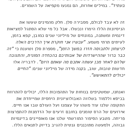
בעתיד"
. במילים אחרות, הם נמנעו מקפיאה על השמרים.
זה לא עבד לכולם, מסבירה סלן. חלק מהמינים שעשו את
הניסיונות הללו הימרו ונכשלו. אבל כל מי שלא הסתגל למציאות
דינמית ומשתנה, במונחים של מיליוני שנים כמובן, קפא בזמן,
לעיתים תרתי משמע.
"עכשיו אני חוקרת איך הדרכים האלה
לניצחון ולתבוסה חזרו במשך הזמן"
, מספרת סלן וטוענת כי
"זה
כבר ברור שההישרדות של אבותיכם בהכחדה המונית, והתגובה
שלהם לאחר מכן עשתה אתכם מה שאתם היום"
. לדבריה אלו
חדשות טובות, שוב, בקנה מידה של מיליוני שנים:
"החיים
יכולים להתאושש"
.
ואנחנו, שמשקיפים בנוחות על התהפוכות הללו, יכולים להתרווח
בכיסא וללמוד בשלווה האבולוציונית היחסית שמייחדת את
התקופה שלנו עוד משהו על עצמנו ועל העולם שבו אנו חיים.
אירועים של הרס טומנים בחובם זרעים של הזדמנות להתפרצות
פריחה. מטבע הסיפור התורשתי שלנו אנו מאופיינים בדינמיות
גבוהה, ולמעשה מתוכננים גנטית להגיב בדיוק לתנאים הללו.