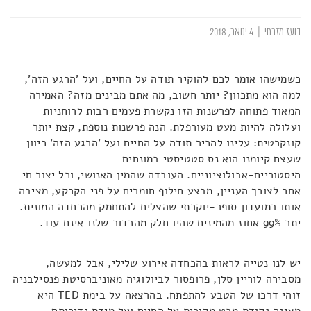
בועז מזרחי
|
4 ינואר, 2018
כשמישהו אומר לכם להוקיר תודה על החיים, ועל 'הרגע הזה',
למה הוא מתכוון? יותר חשוב, מה אתם מבינים מזה? האמירה
המאוד פתוחה לפרשנות הזו נקשרת פעמים רבות לרוחניות
ועלולה להיות מעט מעורפלת. הנה פרשנות נוספת, קצת יותר
קונקרטית: עלינו להכיר תודה על החיים ועל 'הרגע הזה' כיוון
שעצם קיומנו הוא נס סטטיסטי במונחים
היסטוריים-אבולוציוניים. העובדה שהמין האנושי, וכל יצור חי
אחר לצורך העניין, מבצע חילוף חומרים על פני הקרקע, מציבה
אותו במועדון סופר-יוקרתי שהצליח להתחמק מהכחדה המונית.
יתר 99% אחוז מהמינים שהיו חלק מהכדור שלנו אינם עוד.
יש לנו נטייה לראות בהכחדה אירוע שלילי, אבל למעשה,
מסבירה לוריין סלן, פרופסור לביולוגיה מאוניברסיטת פנסילבניה
זוהי דרכו של הטבע להתפתח. בהרצאה על בימת TED היא