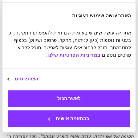
מתוכם ניתן אף להסיק על אירועים סביבתיים שייתכן והובילו
לטרנדים או היו בקורלציה עימם.
האתר עושה שימוש בעוגיות
דינמיות או סטגנציה?
אתר זה עושה שימוש בעוגיות הכרחיות להפעלתו התקינה, וכן 
בעוגיות נוספות (כגון לניתוח, מחקר, פרסום ושיווק) בכפוף 
מידע מהסוג הזה יכול להסביר מדוע מין אחד שרד ואחר נכחד.
להסכמתך. תוכל לבחור אילו עוגיות לאפשר. תוכל לקרוא 
אחד מאירועי ההשמדה הגדולים התרחש לפני כ-360 מיליון
פרטים נוספים 
במדיניות הפרטיות שלנו
.
שנה, תקופה שבה הדינוזאורים הם עדיין עתיד רחוק ומדומיין,
ומפלצות-ים בסגנון ז'ול ורן שלטו בימים. דגים כה גדולים עד
שהיו דרושות עצמות כדי להניע את סנפיריהם. תקופה שבה
הצג פרטים
כרישים חיו בפחד, והיצורים שמהם התפתחו המינים שחיים כיום
נאבקו לשרוד בשולי שרשרת המזון.
"המערכות האקולוגיות היו
עמוסות. אין מקום לברוח, אין הזדמנות נראית לעין"
, מתארת
לאשר הכול
סלן,
"ואז העולם נגמר"
. לדבריה, כאמור, ככל שזה נוגע לאדם,
מדובר היה באירוע שיש לחגוג בלוח השנה האבולוציוני.
בהתאמה אישית
"96 אחוזים מכל מיני הדגים מתו במהלך אירוע הנגנברג […]
תקופה של אש וקרח. עולם צפוף הופרע ונמחה".
סלן מסבירה כי