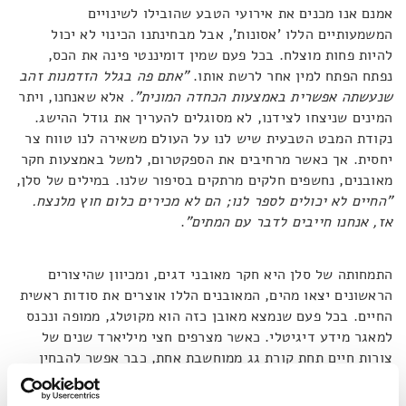
אמנם אנו מכנים את אירועי הטבע שהובילו לשינויים
המשמעותיים הללו 'אסונות', אבל מבחינתנו הכינוי לא יכול
להיות פחות מוצלח. בכל פעם שמין דומיננטי פינה את הכס,
נפתח הפתח למין אחר לרשת אותו.
"אתם פה בגלל הזדמנות זהב
שנעשתה אפשרית באמצעות הכחדה המונית".
אלא שאנחנו, ויתר
המינים שניצחו לצידנו, לא מסוגלים להעריך את גודל ההישג.
נקודת המבט הטבעית שיש לנו על העולם משאירה לנו טווח צר
יחסית. אך כאשר מרחיבים את הספקטרום, למשל באמצעות חקר
מאובנים, נחשפים חלקים מרתקים בסיפור שלנו. במילים של סלן,
"החיים לא יכולים לספר לנו; הם לא מכירים כלום חוץ מלנצח.
אז, אנחנו חייבים לדבר עם המתים"
.
התמחותה של סלן היא חקר מאובני דגים, ומכיוון שהיצורים
הראשונים יצאו מהים, המאובנים הללו אוצרים את סודות ראשית
החיים. בכל פעם שנמצא מאובן כזה הוא מקוטלג, ממופה ונכנס
למאגר מידע דיגיטלי. כאשר מצרפים חצי מיליארד שנים של
צורות חיים תחת קורת גג ממוחשבת אחת, כבר אפשר להבחין
בדפוסי שינוי מהותיים מבחינה אבולוציונית. לדוגמה, ניתן
לעקוב אחר שינוי מבנה הגולגולת ולגלות טרנדים הישרדותיים.