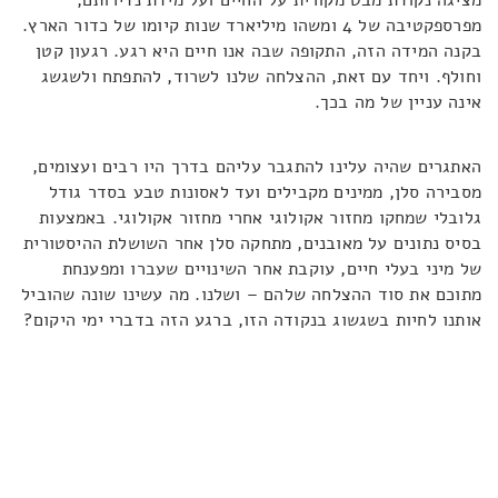
מציגה נקודת מבט מקורית על החיים ועל מידת נדירותם,
מפרספקטיבה של 4 ומשהו מיליארד שנות קיומו של כדור הארץ.
בקנה המידה הזה, התקופה שבה אנו חיים היא רגע. רגעון קטן
וחולף. ויחד עם זאת, ההצלחה שלנו לשרוד, להתפתח ולשגשג
אינה עניין של מה בכך.
האתגרים שהיה עלינו להתגבר עליהם בדרך היו רבים ועצומים,
מסבירה סלן, ממינים מקבילים ועד לאסונות טבע בסדר גודל
גלובלי שמחקו מחזור אקולוגי אחרי מחזור אקולוגי. באמצעות
בסיס נתונים על מאובנים, מתחקה סלן אחר השושלת ההיסטורית
של מיני בעלי חיים, עוקבת אחר השינויים שעברו ומפענחת
מתוכם את סוד ההצלחה שלהם – ושלנו. מה עשינו שונה שהוביל
אותנו לחיות בשגשוג בנקודה הזו, ברגע הזה בדברי ימי היקום?