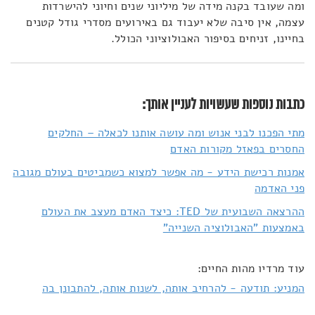
ומה שעובד בקנה מידה של מיליוני שנים וחיוני להישרדות
עצמה, אין סיבה שלא יעבוד גם באירועים מסדרי גודל קטנים
בחיינו, זניחים בסיפור האבולוציוני הכולל.
כתבות נוספות שעשויות לעניין אותך:
מתי הפכנו לבני אנוש ומה עושה אותנו לכאלה – החלקים
החסרים בפאזל מקורות האדם
אמנות רכישת הידע - מה אפשר למצוא כשמביטים בעולם מגובה
פני האדמה
ההרצאה השבועית של TED: כיצד האדם מעצב את העולם
באמצעות "האבולוציה השנייה"
עוד מרדיו מהות החיים:
המניע: תודעה - להרחיב אותה, לשנות אותה, להתבונן בה