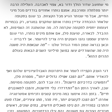
מי שחושב שדור הולך ודור בא, צפוי לאכזבה. העלילה הרבה
יותר פתלתלה ומורכבת. אמנם נותרו אחוזים בודדים מכל מיני
החיים, אבל מי שנותר הגיע מכל הקצוות. כך שגם בתקופה
שלאחר ההכחדה עדיין נותרו אותם שחקנים במגרש, רק בכמויות
זעומות יחסית לתקופה שקדמה לה. מה שהשתנה זה הצפיפות, לא
ההבדל. לכאורה, טוענת סלן, אם אותם מינים נותרו, הרי שגם
היתרון שממנו נהנו הענקים היה צריך להישמר. אך לדבריה –
וכאן כנראה טמון הסוד הגדול שלנו –
"מה שבאמת היה משנה
היה מה שהשורדים עשו במשך מיליוני השנים הבאות בעולם
ההרוס ההוא"
.
דגי הענק הקפידו לשמר את היתרונות האבולוציוניים שלהם ואף
להאדיר אותם.
"הם הפכו אפילו גדולים יותר"
, מספרת סלן,
"והמשיכו בדרכיהם הישנות".
וזה עבד להם, לתקופה מסוימת.
שכן, לאורך הזמן הם
"התדרדרו בלי חדשנות, והפכו למאובנים
חיים".
בזמן הזה אימצו כמה מינים קטנים וזניחים אסטרטגיה
אחרת:
"הם הפכו לקטנים יותר, חיו מהר, מתו צעירים, אכלו מעט
והתרבו במהירות. הם ניסו מאכלים חדשים, בתים שונים, ראשים
מוזרים וצורות גוף משונות. והם גילו הזדמנויות, התפשטו, וזכו