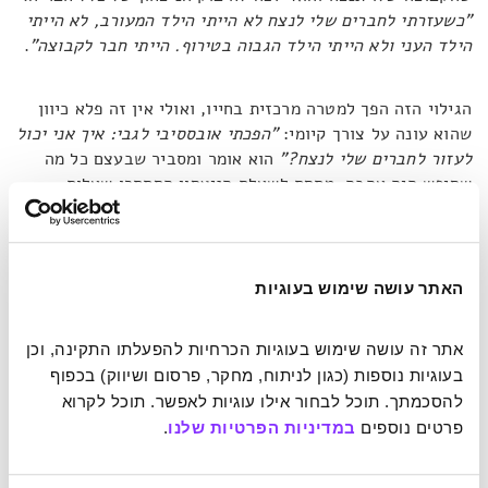
"כשעזרתי לחברים שלי לנצח לא הייתי הילד המעורב, לא הייתי
הילד העני ולא הייתי הילד הגבוה בטירוף. הייתי חבר לקבוצה"
.
הגילוי הזה הפך למטרה מרכזית בחייו, ואולי אין זה פלא כיוון
שהוא עונה על צורך קיומי:
"הפכתי אובססיבי לגבי: איך אני יכול
לעזור לחברים שלי לנצח
?
"
הוא אומר ומסביר שבעצם כל מה
שחיפש היה אהבה. מתחת לשאלת הניצחון הסתתרו שאלות
עמוקות יותר: איך אני יכול להיות בעל ערך לקבוצה שלי? כיצד
אוכל לשמח את חבריה ולשמר את האהבה שלהם אליי?
מהן מחוות דבק?
האתר עושה שימוש בעוגיות
אתר זה עושה שימוש בעוגיות הכרחיות להפעלתו התקינה, וכן 
על בסיס השאלות הללו התגבשה קריירה שלמה. באטייה חינך
עצמו להסתכל על חבריו לקבוצה, לראות את צורכיהם ולתמוך
בעוגיות נוספות (כגון לניתוח, מחקר, פרסום ושיווק) בכפוף 
בהם בצורה הטובה ביותר. מדובר בקריירה נטולת זוהר בעולם
להסכמתך. תוכל לבחור אילו עוגיות לאפשר. תוכל לקרוא 
שבו היקף התהילה – למי שזוכה בה – הוא מסחרר.
"אלו לא
פרטים נוספים 
במדיניות הפרטיות שלנו
.
מהלכים שגורמים למישהו לרוץ לחנות הקבוצה ולהגיד: באטייה
מוביל בכוויות פרקט, אני רוצה את החולצה שלו!"
הטקטיקות