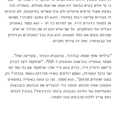
כי מי שלא בקיא בחומר לא שמע את שמו מעולם. באטייה זכה
במעט מאוד פרסים אישיים ולא גרף תארים בסיטונות. לא זכורות
לו נקודות קליעה רבות במיוחד, והוא לא נחשב למכדרר מפואר
או למוסר כדורים זריז. אך למרות כל זה – הוא נספר באחוזון
העליון של השחקנים. על אף שלא הטביע את הכדור או קלע
ממרחק עצום את הסל המנצח, הוא נכח בכל המהלכים הגדולים
של קבוצותיו, ואין זה צירוף מקרים.
"ביליתי אלף שעות בכדרור, בהעברת הכדור, בקליעה שלו"
,
מספר באטייה בהרצאה שהעניק ל-
TED
.
"שיחקתי לצד לברון
ג'יימס ודוויין וייד, כריס בוש וריי אלן. שיחקתי עם כל המי ומי
של היכל התהילה, ואתם יודעים באיזו תדירות נגעתי בכדור? רק
בשני אחוזים מהזמן"
, הוא מספר. מה כן עשה באטייה בתשעים
ושמונה אחוז מהזמן הנותר כדי להצדיק את נוכחותו בקבוצות
המצליחות של הליגה הגבוהה ביותר לכדורסל? בשביל לגלות
זאת צריך ללכת ארבעים שנה לאחור.