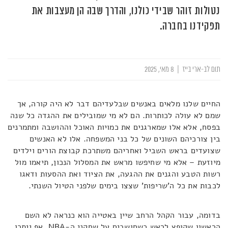
נטולות זוהר שבידי כולנו, והדרך שבה הן מעצבות את
תפקידנו בחברה.
תום לב-ארי בייז
|
8 מאי, 2025
החיים שלנו מלאים באנשים שבלעדיהם דבר לא היה קורה, אך
שמם לא עולה לכותרות. הם לא מי שמובילים את ההגדה כל שנה
בפסח, אלא אלו שמארגנים את כמויות האוכל וההושבה ומתמרנים
בין צורכיהם השונים של כל בני המשפחה. אלו לא האנשים
שצועדים בראש השביל ואחריהם משתרכת קבוצת הורים וילדים
מיוזעת – אלא מי שחיפשו מראש את המסלול הנכון, תיאמו מול
רשות הטבע והגנים את ההגעה, את הציוד ואת ההסעות ודאגו
לכבות את כל ה'שריפות' שצצו בימים שלפני הטיול השנתי.
בדומה, עבור הקהל הרחב שיין באטייה הוא כנראה לא השם
הראשון שקופץ לראש כשחושבים על שחקני ה-NBA. אף ייתכן