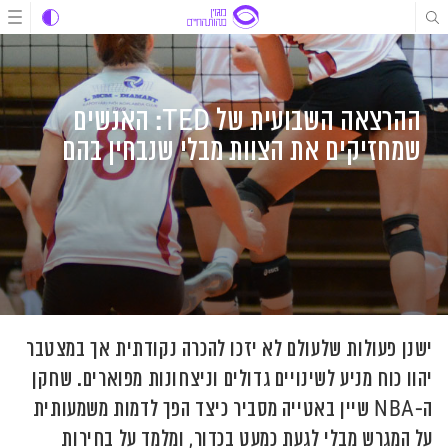
לג
לג
לג
תוכן
תוכן
ניווט
ההרצאה השבועית של TED: האנשים
שמחזיקים את הצוות מבלי שנבחין בהם
ישנן פעולות שלעולם לא יזכו להכרה נקודתית אך במצטבר
יהוו כוח מניע לשינויים גדולים וניצחונות מפוארים. שחקן
ה-NBA שיין באטייה מסביר כיצד הפך לדמות משמעותית
על המגרש מבלי לגעת כמעט בכדור, ומלמד על בחירות