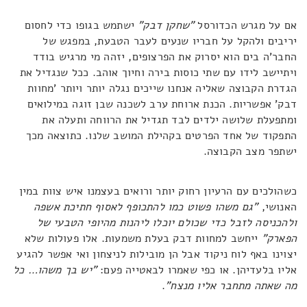
אם על מגרש הכדורסל
"שחקן דבק"
ישתמש בגופו כדי לחסום
יריבים ולהקל על חבריו שנעים לעבר הטבעת, במפגש של
החבר'ה בים הוא יסרוק את הפרצופים, יזהה מי מרגיש בודד
ויתיישב לידו עם שתי כוסות בירה וחיוך אוהב. ככל שנגדיל את
הגדרת הקבוצה שאליה אנחנו שייכים נגלה יותר ויותר 'מחוות
דבק' אפשריות. הכנת ארוחת ערב לשכנה שבן זוגה במילואים
ומתפעלת שלושה ילדים לבד תגדיל את הרווחה ותעלה את
התפקוד של אחד הפרטים בקהילת המושב שלנו. כתוצאה מכך
ישתפר מצב הקבוצה.
כשהולכים עם הרעיון רחוק יותר ורואים בעצמנו איש צוות במין
האנושי,
"גם
משהו פשוט כמו להתכופף לאסוף חתיכת אשפה
ולהכניסה לזבל כדי שכולם יוכלו ליהנות מהיופי הטבעי של
הפארק"
ייחשב למחוות דבק בעלת משמעות. אלו פעולות שלא
יצוינו באף לוח ניקוד אבל הן מובילות לניצחון ואי אפשר להגיע
אליו בלעדיהן. או כפי שאמרו לבאטייה פעם:
"יש בך משהו… כל
מה שאתה מתחבר אליו מנצח"
.