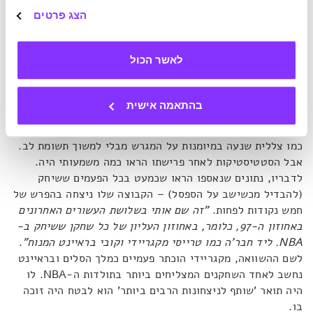
שלו כללו למידה תיאורטית מדוקדקת של הקבוצות היריבות
הצג פרטים
ויכולת לצפות מהלכים ולהוות מכשול בדרך. פעם אפילו
ביקש
לעלות למגרש רק כשהשחקן היריב שאליו הוצמד עולה לשחק.
את יתר הזמן פינה לשחקני התקפה חזקים ממנו. מאוחר יותר
לאשר הכול
הגיב על כך מאמן הקבוצה דריל מוריי:
"אף אחד ב-
NBA
לא
נוהג ככה"
.
בהתאמה אישית
המתבונן בעין בלתי מזוינת עלול לפספס את באטייה. הוא כמעט
כמו צללית שנעה במיומנות על המגרש מבלי למשוך תשומת לב.
אבל הסטטיסטיקות לאחר פרישתו הראו כמה משמעותי היה.
לדבריו, נתונים שנאספו הראו שכמעט בכל הפעמים ששיחק
(להבדיל מכשישב על הספסל) – הקבוצה שלו ניצחה בהפרש של
חמש נקודות לפחות.
"זה שם אותי בשלושת העשורים האחרונים
באחוזון ה-97, כלומר, באחוזון העליון של כל שחקן ששיחק ב-
NBA
. ליד חבר'ה כמו טרייסי מקגריידי וקובי בראיינט המנוח"
.
לשם ההשוואה, מקגריידי הוכתר פעמיים כמלך הסלים ובראיינט
נחשב לאחד השחקנים המצליחים ביותר בתולדות ה-NBA. לו
היה תואר 'שותף לניצחונות הרבים ביותר' הוא לבטח היה זוכה
בו.