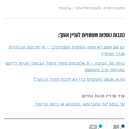
תמונת כותרת: muzsy / shutterstock
כתבות נוספות שעשויות לעניין אותך:
גם אם אתם לא ממש הטיפוס הספורטיבי – 6 יתרונות שבלהיות
אוהד מצטיין
כוחה של קבוצה – 6 אלמנטים מתוך טיפול קבוצתי שניתן ליישם
בארוחת ערב משותפת
מדוע אנחנו משלמים כדי לא ללכת לחדר הכושר?
עוד מרדיו מהות החיים:
על כוחה של החברותא, הסנגהא או כיתת הלימוד
קשר
גדילה