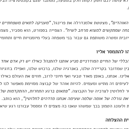
לא עושה לכם חשק לקחת חלק בתופעה, מסתבר שגם בקונסטלציה הביתי
.
האוהדים"
, מצטטת אלמנדרלה את פרינגל,
"מעניקה לתאים משפחתיים 
פחה שמתקשים למצוא מרחב לשיח"
. הצפייה בספורט, הוא מסביר, מצמ
יובית ומטרה משותפת גם עבור בני משפחה בעלי מיומנויות חיים ותחומי ע
כללי של החיים המודרניים מניע אותנו להתנהל כאילו יש רק אדם אחד 
בין שמדובר בקריירה שלנו, באנרגיה שלנו, ברכוש שלנו, ואפילו בזוגיות
לינו. אנחנו, באופן מאוד טבעי ואף חיוני לרוב, חווים את העולם כאילו 
ולעיתים זה מתיש ומעמיס. להיות אוהד של קבוצה מסוימת מאפשר לנו 
ר לחלוטין לצרכיה של הקבוצה.
"פתאום ברגע התחרות, ההתקדמות של 
ת גורלה של אומה שלמה שעימה אנחנו מזדהים לחלוטין"
, הוא כותב. 
 ולעונג הטמון בכך שמשהו שאנו כה מצפים לו ומסמל עבורנו רגע שי