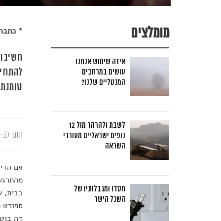
מומלצים
* כתבה 
חשיבות
איזה שימוש אנחנו
להתחיל
עושים במרחבים
המנטליים שלנו?
טומנת ב
לשבת ולהרהר מול 12
תום לב-א
נופים ישראליים מעוררי
השראה
אם הדימ
מהתרגשו
חסדו ומגבלותיו של
בבית, ש
השכל הישר
ספורט מ
דה בוט