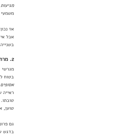
מגיעות 
משמעי ב
אז נכון
אבל איז
בשנייה 
2. מרחב בטוח להבעת רגשות
מגרשי ה
בטוח לב
אסופים 
ראייה ש
טובתו.
טוען, א
גם פרופ
בדגש ע