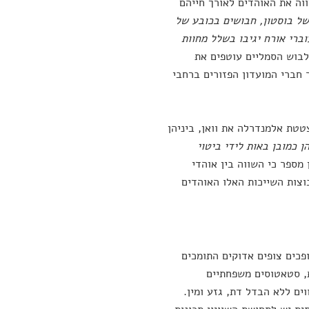
וה את האוהדים לאורך חייהם
של בוסטון, חבושים בכובע של
ברי אורח יגיבו בשלל מחוות
הלבוש הסמליים עוטפים את
 חברי המועדון הפזורים ברחבי
טטת אלמנדרלה את וואן, ביניהן
ן כמובן באות לידי ביטוי
ן מספר כי השווה בין אוהדי
וצות השייכות האלו האוהדים
ופכים צופים אדוקים התומכים
ת, סטאטוסים משפחתיים
ים ללא הבדל דת, גזע ומין.