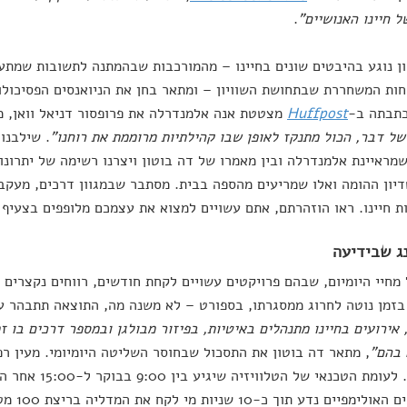
ל חיינו האנושיים"
.
ן נוגע בהיבטים שונים בחיינו – מהמורכבות שבהמתנה לתשובות שמתע
חות המשחררת שבתחושת השוויון – ומתאר בחן את הניואנסים הפסיכולוג
כתבתה ב-
Huffpost
מצטטת אנה אלמנדרלה את פרופסור דניאל וואן, מו
של דבר, הכול מתנקז לאופן שבו קהילתיות מרוממת את רוחנו"
. שילבנו 
מראיינת אלמנדרלה ובין מאמרו של דה בוטון ויצרנו רשימה של יתרונו
ון ההומה ואלו שמריעים מהספה בבית. מסתבר שבמגוון דרכים, מעקב
ת חיינו. ראו הוזהרתם, אתם עשויים למצוא את עצמכם מלופפים בצעיף
מחיי היומיום, שבהם פרויקטים עשויים לקחת חודשים, רווחים נקצרים 
זמן נוטה לחרוג ממסגרתו, בספורט – לא משנה מה, התוצאה תתבהר ע
 אירועים בחיינו מתנהלים באיטיות, בפיזור מבולגן ובמספר דרכים בו 
 בהם"
, מתאר דה בוטון את התסכול שבחוסר השליטה היומיומי. מעין רפ
הידיעה. לעומת הטכנאי
ים נדע תוך כ-10 שניות מי לקח את המדליה בריצת 100 מטרים.