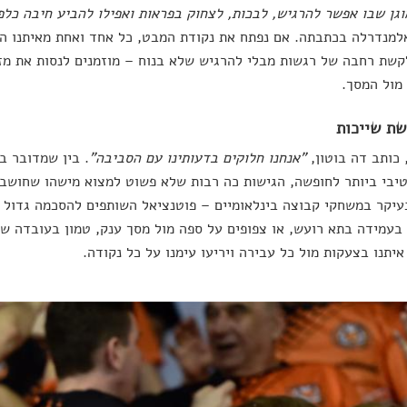
גן שבו אפשר להרגיש, לבכות, לצחוק בפראות ואפילו להביע חיבה כלפ
למנדרלה בכתבתה. אם נפתח את נקודת המבט, כל אחד ואחת מאיתנו ה
קשת רחבה של רגשות מבלי להרגיש שלא בנוח – מוזמנים לנסות את מז
מול המסך.
 כותב דה בוטון,
"אנחנו חלוקים בדעותינו עם הסביבה"
. בין שמדובר ב
בי ביותר לחופשה, הגישות כה רבות שלא פשוט למצוא מישהו שחושב ב
עיקר במשחקי קבוצה בינלאומיים – פוטנציאל השותפים להסכמה גדול
בעמידה בתא רועש, או צפופים על ספה מול מסך ענק, טמון בעובדה שא
איתנו בצעקות מול כל עבירה ויריעו עימנו על כל נקודה.