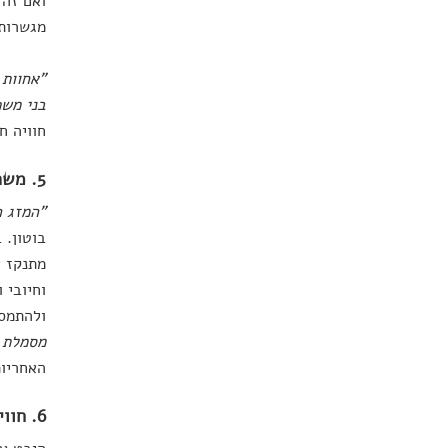
ואם זה 
מגשרות
"אחוות 
בני מש
חוויה ח
5. משהו להתמסר אליו
"המזג ה
בוטון. 
מתנקז א
וחיובי 
ולהתמס
מסמלת א
האחריות
6. חוויית ההצלחה