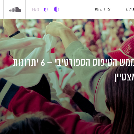
עב
ENG
זלטר
צרו קשר
גם אם אתם לא ממש הטיפוס הספורטיבי – 6 יתרונות
צטיין