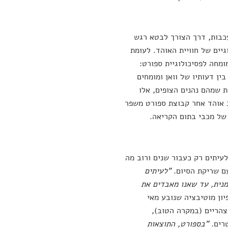
כבות, דרך הצורך לבטא רגש
יים של חוויית האוהד. לעומת
מחה לפסיכולוגיית ספורט:
בין דעותיו של וואן ומומחים
ת שמהם נהנים הצופים, אלו
 אוהד אחר קבוצת ספורט משפר
 של מכבי בתום הקריאה.
לעיתים רק כעבור שנים ורוב מה
ם שריקת הסיום.
"לעיתים
זמנית, עד שאנו מאבדים את
יון מוטיבציה שנובע מאי
 של הטלוויזיה שיגיע בין 9:00 בבוקר ל-15:00 אחר הצהריים (במקרה הטוב),
"בספורט, התוצאות