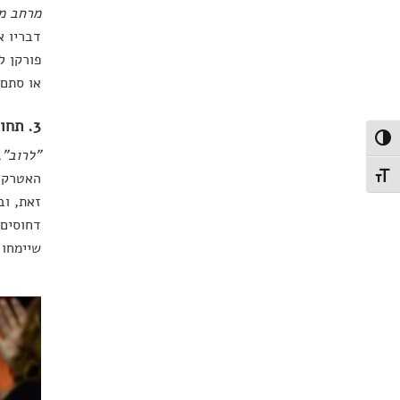
מרחב מו
דבריו א
פורקן ל
או סתם 
3. תחושת שייכות
פעל/כבה ניגודיות גבוהה
"לרוב"
,
האטרקטי
תג גודל גופן
זאת, וב
דחוסים 
שיימחו 