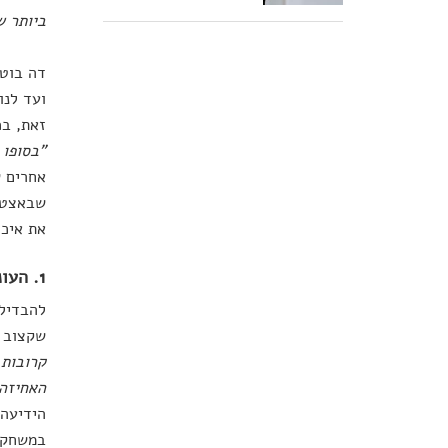
ביותר ש
דה בוטו
ועד לנו
זאת, ב
"בסופו 
אחרים ש
שבאצטדי
את איכו
1. העונג שבידיעה
להבדיל 
שקצוב ב
קרובות,
האחיזה
במשחקים האולימפי