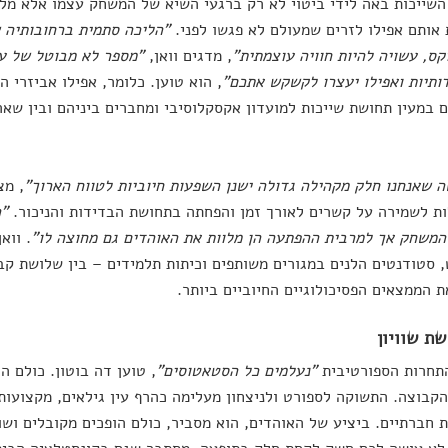
שייכות באה לידי ביטוי לא רק ברגעי השיא של המשחק עצמו אלא מלו
אותם אפילו לזרים שמעולם לא פגשו לפני.
"הליכה סתמית ברחובותיה 
ס, עשויה להיות חוויה עוצמתית"
, מדגים וואן,
"מספר לא מבוטל של עו
דותיות ואפילו יעצרו לקשקש אתכם"
, הוא טוען. כלומר, אפילו אביזרי 
 במעין תחושת שייכות למועדון אקסקלוסיבי ומחברים ביניהם ובין שאר
 שאנחנו חלק מקהילה גדולה ישנן השפעות חיוביות לטווח הארוך"
, מצ
ת לשמירה על קשרים לאורך זמן והפחתה בתחושת הבדידות והניכור.
"ה
משחק אך למרבית ההפתעה הן מלוות את האוהדים גם מחוצה לו"
. ווא
 סטודנטים הלנים במגורים משותפים וכיתות תלמידים – בין שלושת קב
ת הממצאים הפסיכולוגיים החיוביים ביותר.
תחרות הספורטיבית
"נעלמים כל הסטאטוסים"
, טוען דה בוטון. כולם ה
קבוצה. התשוקה לספורט ולניצחון מעלימה כהרף עין גילאים, מקצועו
 חברתיים. ביציע של האוהדים, הוא מסביר, כולם הופכים מקובלים ושוו