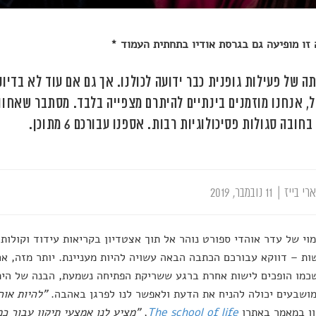
זו מופיעה גם בגרסת אודיו בתחתית העמוד *
ה של פעילות גופנית כבר ידועה לכולנו. אך גם אם עוד לא בדיוק
, אנחנו מוזמנים בינתיים להיתרם מצפייה בלבד. מסתבר שאחו
חובה סגולות פסיכולוגיות רבות. אספנו עבורכם 6 מתוכן.
רי בייז
|
11 נובמבר, 2019
וי של עדר אוהדי ספורט נוהר אל תוך אצטדיון בקריאות עידוד וקולות 
ת – דווקא עבורכם הכתבה הבאה עשויה להיות מעניינת. יותר מזה, אם 
כמו הופכים לישות אחרת ברגע ששריקת הפתיחה נשמעת, הבנה של היתר
ושבעים יכולה להניח את הדעת ולאפשר לנו לפרגן באהבה.
"להיות אוה
ון במאמר באתרו
The school of life
,
"מציע לנו אמצעי תיקון עבור כ