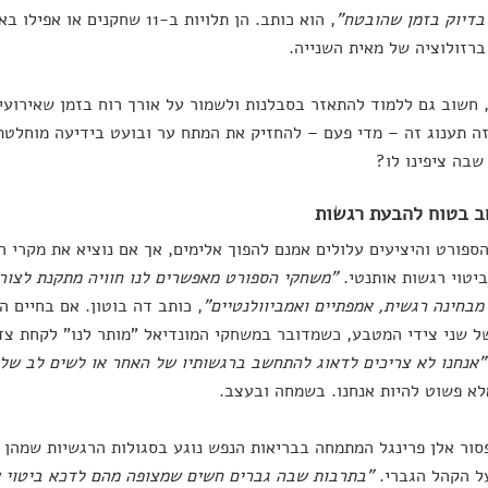
בדיוק בזמן שהובטח"
, הוא כותב. הן תלויות ב-11 שחקנ
רזולוציה של מאית השנייה.
, חשוב גם ללמוד להתאזר בסבלנות ולשמור על אורך רוח בזמן שאירועי
ה תענוג זה – מדי פעם – להחזיק את המתח ער ובועט בידיעה מוחלטת
שבה ציפינו לו?
ספורט והיציעים עלולים אמנם להפוך אלימים, אך אם נוציא את מקרי ה
יטוי רגשות אותנטי.
"משחקי הספורט מאפשרים לנו חוויה מתקנת לצורך
מבחינה רגשית, אמפתיים ואמביוולנטיים"
, כותב דה בוטון. אם בחיים ה
ל שני צידי המטבע, כשמדובר במשחקי המונדיאל "מותר לנו" לקחת צ
"אנחנו לא צריכים לדאוג להתחשב ברגשותיו של האחר או לשים לב שלא 
לא פשוט להיות אנחנו. בשמחה ובעצב.
סור אלן פרינגל המתמחה בבריאות הנפש נוגע בסגולות הרגשיות שמהן 
ל הקהל הגברי.
"בתרבות שבה גברים חשים שמצופה מהם לדכא ביטוי ש