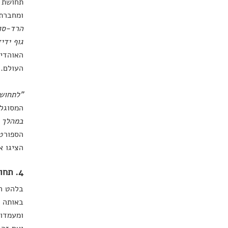
תחושת ה
ומחברת 
הרד-סוק
גוף ידי
האוהדים
העולם.
"לתחושה
המסוגלו
במהלך ה
הספורט,
הציגו א
4. תחושת שוויון
בלהט ה
באותה ה
ומעמדות