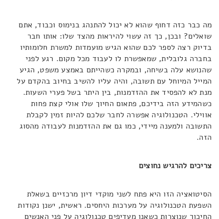
מה כבר כזה דחוף שהוא לא יכול להתנהג בנימוס וכבוד, אתם
שואלים? ובכן, כך זה עשוי להיראות מהצד שלו: אותו חבר
בדיוק רצה לספר לכם שהוא הגיש מועמדות למשרת חלומותיו
בחברה גלובלית, שמאפשרת לו לעבוד מכל מקום. רגע לפני
שהנושא עלה בשיחה, ובמקרה כשהייתם באמצע משפט, הגיע
המייל המיוחל עם תשובה, והיה עליו להשיב בחיוב בהקדם על
מנת לא להפסיד את ההזדמנות, בין היתר בשל פערי השעות.
כשהמידע הזה בידיכם, פתאום החיוך שלו אולי קצת פחות
אווילי. הטכנולוגיה אפשרה לחבר שלכם להיות זמין לקבלת
התשובה ולמענה מיידי, כמו גם את ההזדמנות לעבודה מהסוג
הזה.
צריכים להרגיש נחוצים
הסיטואציה הזו היא פתח לשני מוקדי דיון מרכזיים בשאלת
השפעת הטכנולוגיה על מערכות היחסים. ראשית, ישנן נקודות
החיכוך שנוצרות כשאנו מעדיפים טכנולוגיה על פני האנשים