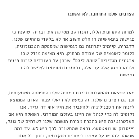
הצרכים שלנו התרחבו, לא השתנו
למרות היתרונות הללו, ואנדרקם מסייגת את דבריה וטוענת כי
פגישות בינאישיות הן חלק חשוב אך לא בלעדי מהחיים שלנו.
לדבריה, קיימים יתרונות גם לגמישות שמספקת הטכנולוגיה,
כלומר לאופציה של עבודה מרחוק. היא מציעה מודל שבו
ארגונים מגדירים
"שעות ליבה"
שבהן על העובדים לנכוח פיזית
ולבוא במגע אלה עם אלה, ובזמנים מסוימים לאפשר להם
גמישות.
מאז שיצאנו מהמערות סביבת המחיה שלנו התפתחה משמעותית,
וכך גם הצרכים שלנו. זה כמעט לא ריאלי עבור האדם הממוצע
לזנוח את הטכנולוגיה ולהעביר את חייו אוף דה גריד. אנו
זקוקים לה כדי לנהל את חיינו בעולם המודרני. השאלה היא אם
האלטרנטיבה היא בהכרח מכירת הנשמה שלנו לשרתים של גוגל,
פייסבוק או וואטסאפ. נראה שהתשובה לכך היא לא. עד כמה
שנאהב להביט על עצמנו כיצורים מתקדמים, בתוך כל אחד