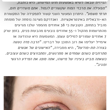
הפיזית שבאה לשיא באמצעות חוש המישוש, היא כותבת,
"מפעילה את מרכזי המוח שקשורים לגמול. אתם משדרים חום,
תרתי משמע"
. היתרון המעשי השני קשור לתפקידה של התקשורת
הא-ורבאלית באינטראקציות. ואנדרקם מציגה נוסחה של מומחה
מוביל בתחום, הקובעת כי 38 אחוזים מהמסר שלנו מגיעים
מהתרשמות מהקול ו-55 אחוזים נובעים מהבעות פנים, בזמן שרק
7 אחוזים שמורים למילים עצמן. המשמעות היא שהודעה או
אימייל יעלימו את רוב התוכן של דברינו.
"הרבה מזה נעשה
בצורה תת-מודעת"
, היא מסבירה,
"האישונים של אנשים
מתרחבים כשהם שמחים או מתרגשים, ומתכווצים כשהם עצובים.
כשאתה מביט בעיניו של מישהו, אתה סופג את המידע הרגשי
ומגיב"
.