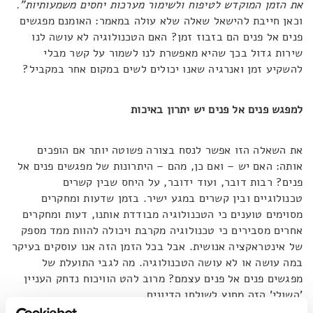
את הזמן המוקדש לטיפוח ולשימור מערכות יחסים משמעותיות".
וכאן חייבת להישאל שאלה שלא עולה במאמר: האומנם מפגשים
פנים אל פנים הם בזבוז זמן? האם הטכנולוגיה לא עושה לנו
שירות גדול בכך שהיא מאפשרת לנו לשמור על קשר מבלי
להשקיע זמן ואנרגיה שאנו יכולים לשים במקום אחר במקביל?
למפגש פנים אל פנים יש יתרון באיכות
את השאלה הזו אפשר לנסח בצורה פשוטה יותר אם הופכים
אותה: האם יש – ואם כן, מהם – היתרונות של מפגשים פנים אל
פנים? רבות דובר, ועוד ידובר, על היחס שבין קשרים
טכנולוגיים ובין קשרים במגע ישיר. בזמן שדעות ומחקרים
מסוימים טוענים כי הטכנולוגיה מבודדת אותנו, דעות ומחקרים
אחרים מסבירים כי טכנולוגיה מקרבת ויכולה להוות ממד מספק
של אינטראקציה אנושית. אבל בכל הזמן הזה אנו עוסקים בעיקר
במה עושה או לא עושה הטכנולוגיה. מה לגבי התועלת של
מפגשים פנים אל פנים עצמם? מרוב להט הוויכוח נדחק העניין
'השולי' הזה מחוץ לשולחן הדיונים.