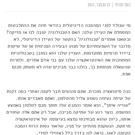
בועז מזרחי
|
27 נובמבר, 2017
מי שנולד לפני המהפכה הדיגיטלית בוודאי חווה את ההתלבטות
המסמלת את העידן שלנו: האם הטכנולוגיה טובה לנו או מזיקה?
וכשאנו אומרים 'טכנולוגיה' בהקשר של העידן הדיגיטלי, לא
מדובר על השפעותיהם של מנוע הבעירה הפנימית או של שיטות
בידוד תרמיות מתקדמות. העניין שלנו הוא כמובן בטכנולוגיות
המתווכות את האינטראקציה שלנו עם בני אדם אחרים. ולמרות
שהשאלה מנוסחת כך, כולנו כבר מבינים שזה לא משחק סכום
אפס.
הנה סיטואציה מוכרת. אתם פוגשים חבר לקפה ואחרי כמה דקות
של שיחה נעימה נשמע צליל מהטלפון, ואתם מאבדים אותו.
"שנייה איתך", הוא אומר והמבט שלו חותך מכם לטלפון באמצע
המשפט. נוצר רגע של שתיקה מביכה, אבל רק אתם אלה שחווים
אותה, כיוון שהוא מבחינתו נמצא בעיצומה של אינטראקציה
מרתקת, הנשקפת מהחיוך על פניו, שלאור גסות הרוח והמכה
הקטנה לאגו, נראה לנו בדרך כלל כאווילי למדי.