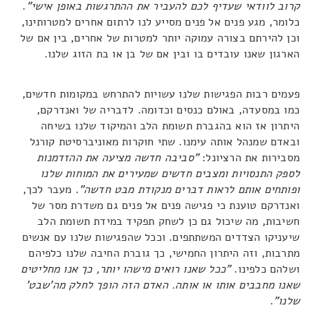
קרוב לוודאי שעדיף לכם להעביר את ההתרגשות באופן אישי"
.
כלומר, מגע פנים אל פנים מסייע לנו לרתום אחרים למטרותינו,
וכן להירתם בצורה עמוקה יותר למטרות של אחרים, בין אם של
הארגון שאנו עובדים בו ובין אם של בן או בת הזוג שלנו.
פעמים רבות הפגישות שלנו עשויות להתרחש במקומות חדשים,
כמו במסעדה, באולם כנסים וכדומה. לדבריה של ואנדרקם,
היתרון אז הוא בהגברת תשומת הלב והמיקוד שלנו בשיחה
ובאדם שמנהל אותה עימנו. שתי חוקרות מאוניברסיטת קורנל
מסבירות את הרציונל:
"סביבה חדשה מציעה את ההזדמנות
לספק התנסויות ומצבים חדשים שמעירים את המוחות שלנו
ופותחים אותם לראות דברים מנקודת מבט חדשה"
. מעבר לכך,
ואנדרקם טוענת כי פגישה פנים אל פנים גם משדרת מסר של
חשיבות, מה שיכול גם כן לשחק תפקיד במידת תשומת הלב
שיעניקו הצדדים המשתתפים. וככל שהפגישות שלנו עם אנשים
מתרבות, וזה היתרון החמישי, כך גוברת החיבה שלנו כלפיהם
ושלהם כלפינו.
"ככל שאנו רואים מישהו יותר, כך אנו מחליטים
שאנו מחבבים אותו או אותה. האדם הזה הופך לחלק מה'שבט'
שלנו"
.