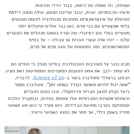
שמולנו, וזו שאלה של נימוס, כבוד הדדי ונורמות
סוציו-תרבותיות. שנית, ובכך ענייננו הפעם, עולה ממנה דילמת
התועלת של אינטראקציות מתווכות טכנולוגיה לעומת מפגשים
בלתי אמצעיים עם בני אדם. כאן כבר עולים שיקולים יותר
מעשיים בעלי גוון רציונלי: מה קורה כשאנו מנהלים את הקשרים
שלנו – יהיו אלה קשרי חברות או עבודה – על בסיס
הסמארטפונים, ומה התוצאות של מגע פנים אל פנים.
מבט בוגר על מעורבות הטכנולוגיה בחיינו מגלה כי החיים הם
לא שחור-לבן. את אחת הטענות המעניינות הממחישות זאת מציג
הכותב בראדלי סטולברג בטור ב-
Science of Us
. לדבריו,
"אתה יכול להיות מאושר ובודד באותו זמן"
. סטולברג מספר
כיצד נקלע למצב חברתי פרדוקסלי, שבו כמות החברים
והאינטראקציות החברתיות שלו צומחת בחדות, ובמקביל הולכת
ומתחזקת בקרבו תחושת הבדידות. הוא מעיד כי הוא חש מאושר
מחייו באופן כללי, אך חסר את המגע האנושי הישיר.