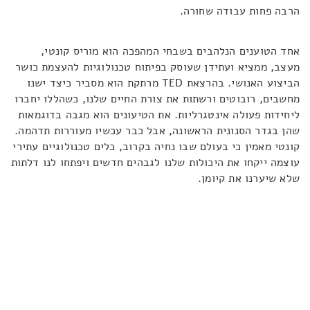
הרבה פחות עבודה שחורה.
אחד הטוענים הנלהבים בשבחי המהפכה הוא מוריס קונטי,
מעצב, ממציא ועתידן שעוסק בפיתוח טכנולוגיות להעצמת כושר
הביצוע האנושי. בהרצאת TED מרתקת הוא מסביר כיצד ישנו
מחשבים, רובוטים ורשתות את צורת החיים שלנו, כשהללו יחברו
ליחידות פעולה אינטגרליות. את הטיעונים הוא מגבה בדוגמאות
שהן בגדר הסנונית הראשונה, אבל כבר עכשיו מעוררות תדהמה.
קונטי מאמין כי בעולם שבו נחיה בקרוב, כלים טכנולוגיים עתירי
עוצמה ייקחו את היכולות שלנו לגבהים חדשים ויפתחו לנו דלתות
שלא שיערנו את קיומן.