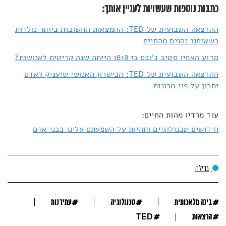
כתבות נוספות שעשויות לעניין אותך:
ההרצאה השבועית של TED: ההמצאות החשובות ביותר נולדות
כשאנחנו נהנים מהחיים
מדוע האמין סטיב ג'ובס כי 1818 הייתה שנה קריטית לאנושות?
ההרצאה השבועית של TED: הכישרון האנושי שיעניק לאדם
יתרון על פני מכונות
עוד מרדיו מהות החיים:
חידושים טכנולוגיים ותהיות על השפעתם עלינו כבני אדם
גדילה
#
#
#
בינה מלאכותית
טכנולוגיה
עתידנות
#
#
הרצאות
TED