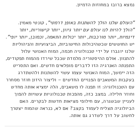
נמצא ברובו במחוזות הדמיון.
"העולם שלנו הולך להשתנות באופן דרמטי"
, קונטי מאמין.
"הולך להיות לנו עולם עם יותר גיוון, יותר קישוריות, יותר
דינמיות, יותר מורכבות, יותר יכולות התאמה, וכמובן, יותר יופי"
.
יש החוששים שכשהיכולות החישוביות, הביצועיות והניהוליות
שלנו יוגברו על ידי טכנולוגיה חכמה, המוח האנושי עלול
להתנוון. אולם ההיסטוריה מלמדת שככל שירדו מהמוח תפקודים,
התפנתה האנרגיה הזו לדברים מופלאים חדשים. ואם התסריט
הזה יימשך, המוח האנושי עצמו עשוי להשתנות ולהשתדרג
בעקבות המשאבים הפנויים החדשים – וליצור היזון חוזר מסחרר
עם הטכנולוגיה: זו תפנה לו משאבים, הלה ימציא אותה מחדש
וחוזר חלילה. במצב כזה, מהפכות טכנולוגיות עשויות להפוך
לעניין שבשגרה, עם חילופי מציאות חדשות לבקרים. האם
הביולוגיה תצליח לעמוד בקצב? אם לא, כנראה שהמוח יצטרך
לחשוב על דרך לשדרג גם אותה.