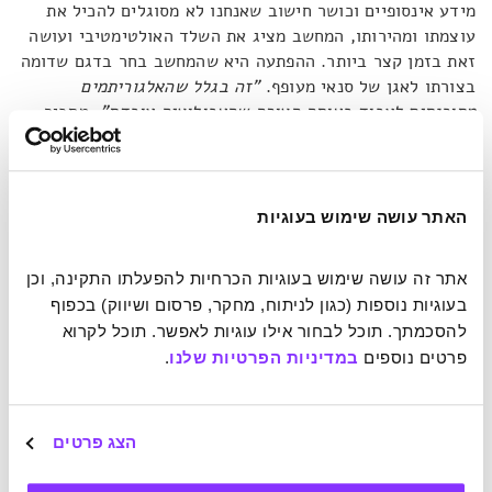
מידע אינסופיים וכושר חישוב שאנחנו לא מסוגלים להכיל את
עוצמתו ומהירותו, המחשב מציג את השלד האולטימטיבי ועושה
זאת בזמן קצר ביותר. ההפתעה היא שהמחשב בחר בדגם שדומה
בצורתו לאגן של סנאי מעופף.
"זה בגלל שהאלגוריתמים
מתוכנתים לעבוד באותה הצורה שהאבולוציה עובדת"
, מסביר
קונטי.
החתיכה הבאה בפאזל היא שיפור משמעותי בכושר הלמידה של
האתר עושה שימוש בעוגיות
מכונות ומחשבים, או, במילים אחרות, יצירה של טכנולוגיה בעלת
אינטואיציה. המושג הזה טרם נחקר עד תום בקרב האדם, אבל
הוא מתאר שיקול דעת שאינו מבוסס בהכרח על רציונל קר ומודע
אתר זה עושה שימוש בעוגיות הכרחיות להפעלתו התקינה, וכן 
הלוקח בחשבון את כל האינפורמציה הזמינה, ומבין גם כי חלקה
בעוגיות נוספות (כגון לניתוח, מחקר, פרסום ושיווק) בכפוף 
גם אינו זמין. אינטואיציה קשורה כנראה לתת מודע ולזיכרונות
להסכמתך. תוכל לבחור אילו עוגיות לאפשר. תוכל לקרוא 
עבר, אבל זה לא שיעור בפסיכולוגיה. הרעיון הוא שאלגוריתמים
פרטים נוספים 
במדיניות הפרטיות שלנו
.
ומחשבים יפתחו יכולת למידה שתניב בהם ניצוץ אינטואיטיבי.
קונטי מתאר כיצד זה ייראה:
"בקרוב מאוד, אתם תוכלו, הלכה
למעשה, להראות למחשב משהו שאתם יצרתם, שאתם תכננתם,
הצג פרטים
והוא יעיף בזה מבט ויגיד, 'מצטער גבר, זה בחיים לא יעבוד.
אתה צריך לנסות שוב'"
. למשל, כפי שהוא מדגים, יצרני גלידה