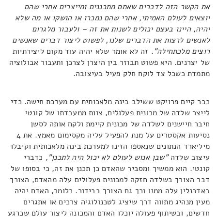
את הקשר הזה לדברים שאתם מתכננים ומייצרים אחרי שהם
יוצאים לעולם האמיתי, אחרי שהם נמכרו או הושקו או מה שלא
יהיה, היינו בעצם יכולים לשנות את זה – ולעבור מלגרום
לאנשים לרצות את הדברים שלנו, לפשוט ליצור דברים שאנשים
רוצים מלכתחילה"
. זה לא אומר שלא יהיה עוד מקום ליצירתיות
של יצרנים. היא פשוט תבוזר בין היצרן לצרכן ותעבור אבולוציה
מתמדת כשכל צד לוקח חלק פעיל בעיצובה.
כבר קיים פרויקט ששילב בינה מלאכותית עם מערכת חישה. כדי
לייצר שלדה של מכונית פעלולים, צוות ממעבדתו של קונטי
חיבר חיישנים לשלדה של מכונית קיימת ולקח אותה לסשן
נסיעות אקסטרים על מנת להפעיל עליה מקסימום מאמץ. את 4
מיליארד הנתונים שנאספו הזינו למערכת בינה מלאכותית וקיבלו
עיצוב שלדה
"שבן אנוש לעולם לא יכול היה לתכנן"
, כדברי
קונטי. הוא ממשיך ומסביר שהאדם כן תכנן את זה, כי בסופו של
דבר הצורך בשלדה חזקה למכונית פעלולים עלה מהאדם, הצורך
באדרנלין עלה ממנו וכך גם הצורך בבידור. כלומר, האדם יהיה
מעין מנהיג מתווה דרך שיציג לטכנולוגיה צרכים או אתגרים
חדשים, ובשיתוף פעולה יוכלו האדם והמכונה ליצור עולם שכרגע