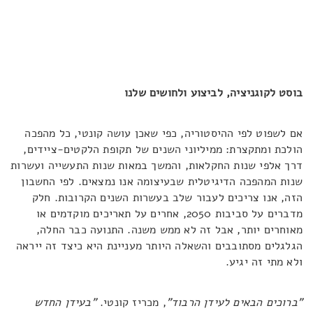
בוסט לקוגניציה, לביצוע ולחושים שלנו
אם לשפוט לפי ההיסטוריה, כפי שאכן עושה קונטי, כל מהפכה
הולכת ומתקצרת: ממיליוני השנים של תקופת הלקטים-ציידים,
דרך אלפי שנות החקלאות, והמשך במאות שנות התעשייה ועשרות
שנות המהפכה הדיגיטלית שבעיצומה אנו נמצאים. לפי החשבון
הזה, אנו צריכים לעבור שלב בעשרות השנים הקרובות. חלק
מדברים על סביבות 2050, אחרים על תאריכים מוקדמים או
מאוחרים יותר, אבל זה לא ממש משנה. התנועה כבר החלה,
הגלגלים מסתובבים והשאלה היותר מעניינת היא כיצד זה ייראה
ולא מתי זה יגיע.
"ברוכים הבאים לעידן הרבוד"
, מכריז קונטי.
"בעידן החדש