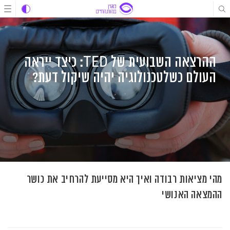
לג
לג
לג
תוכן
תוכן
ניווט
ההרצאה השבועית של TED: כיצד ייראה
העולם כשלטכנולוגיה יהיה שיקול דעת?
מהי מציאות רבודה ואיך היא מסייעת להרחיב את כושר
ההמצאה האנושי