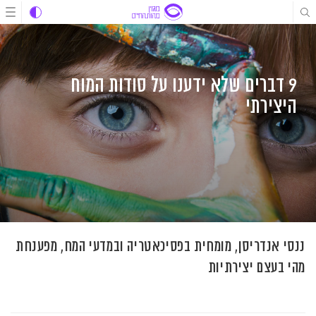
לג
לג
לג
תוכן
תוכן
ניווט
9 דברים שלא ידענו על סודות המוח
היצירתי
ננסי אנדריסן, מומחית בפסיכאטריה ובמדעי המח, מפענחת
מהי בעצם יצירתיות