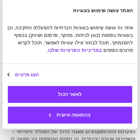
האתר עושה שימוש בעוגיות
אתר זה עושה שימוש בעוגיות הכרחיות להפעלתו התקינה, וכן 
בעוגיות נוספות (כגון לניתוח, מחקר, פרסום ושיווק) בכפוף 
4. התהליך היצירתי מתקשר ישירות לתחושות חיוביות של הנאה
להסכמתך. תוכל לבחור אילו עוגיות לאפשר. תוכל לקרוא 
ואושר
|
פרטים נוספים 
במדיניות הפרטיות שלנו
.
חרף הקשר להפרעות נפשיות מטרידות – אנשים יצירתיים פשוט
נהנים יותר. התהליך היצירתי מתואר על-ידם כפעילות מסבה
עונג.
הצג פרטים
5. יצירתיות היא עניין משפחתי
מרבית הנחקרים גדלו בבתים בהם הוענקה חשיבות רבה ללמידה
לאשר הכול
וחינוך, ובני משפחתם גם הם ניחנו ביכולות יוצאות דופן.
בהתאמה אישית
6. אנשים יצירתייים ניחנים גם ביצר הרפתקנות ונטיה לקחת
סיכונים
הסקרנות וההרפתקנות הן מאבני הדרך של התהליך היצירתי –
ומאפיינות אנשים יצירתיים, הן בתחום התמחותם והן מחוצה לו.