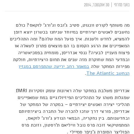
בועז מזרחי
|
30 אוקטובר, 2014
מה משותף לקורט וונגוט, סטיב ג'ובס וג'ורג' לוקאס? כולם
נחשבים לאנשים יצירתיים במיוחד שניחנו בכשרון יוצא דופן
להמציא, לחדש ולשנות. איך פועל המח שלהם? ומה התהליכים
המאפיינים את הרגע הקסום בו הם מוצאים פתרון לשאלה או
פיצוח מעניין לבעיה? ננסי אנדריסן, מומחית בפסכיאטריה
ובמדעי המח שחוקרת מזה שנים את תחום היצירתיות, חולקת
מפירות המחקר שלה
במאמר רחב יריעה שהתפרסם במגזין
הנחשב The Atlantic
.
אנדריסן משלבת במחקר שלה ראיונות עומק וסקירות fMRI
שמגלות משהו על התהליכים הפיזיולוגיים במח שמאפיינים
תהליכי יצירה ואנשים יצירתיים – במקרה של המחקר של
אנדריסן, פורצי דרך שזכו להכרה של החברה ביצירתיותם
ובחדשנותם. בין נחקריה, הבמאי הנודע ג'ורג' לוקאס,
המתמטיקאי זוכה פרס נובל וויליאם ת'רסטון, וזוכת פרס
הפוליצר הסופרת ג'ניפר סמיילי .