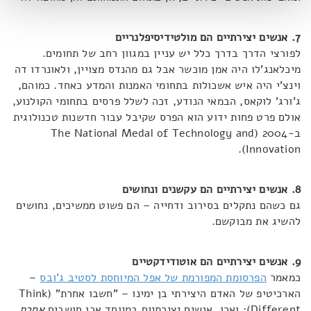
7. אנשים יצירתיים הם מולטידיסיפלנריים
לפורצי הדרך בדרך כלל יש עניין במגוון רחב של תחומים.
מיכלאנג'לו היה אמן מוכשר אבל גם מהנדס מצויין, ולאונרדו דה
וינצ'י היה איש אשכולות בתחומי האמנות והמדע כאחד. כמוהם,
ג'ורג' לוקאס, הבמאי הנודע, זכה לשלל פרסים בתחומי הקולנוע,
אולם פרט פחות ידוע הוא הפרס שקיבל עבור חדשנות טכנולוגית
ב-2004 (The National Medal of Technology and
Innovation).
8. אנשים יצירתיים הם עקשנים ונחושים
גם כשהם נתקלים בסירוב ודחייה – הם פשוט ממשיכים, נחושים
להשיג את מבוקשם.
9. אנשים יצירתיים הם אוטודידקטיים
כמאמר
הפרסומת המפורמת של אפל המיוחסת לסטיב ג'ובס
–
הארכיטיפ של האדם היצירתי בן ימינו – "חשבו אחרת" (Think
Different): ואכן, אנשים יצירתיים במיוחד אכן חושבים
אחרת
,